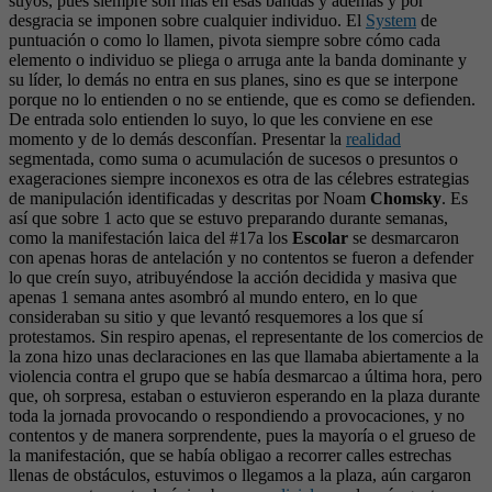
suyos, pues siempre son más en esas bandas y además y por
desgracia se imponen sobre cualquier individuo. El
System
de
puntuación o como lo llamen, pivota siempre sobre cómo cada
elemento o individuo se pliega o arruga ante la banda dominante y
su líder, lo demás no entra en sus planes, sino es que se interpone
porque no lo entienden o no se entiende, que es como se defienden.
De entrada solo entienden lo suyo, lo que les conviene en ese
momento y de lo demás desconfían. Presentar la
realidad
segmentada, como suma o acumulación de sucesos o presuntos o
exageraciones siempre inconexos es otra de las célebres estrategias
de manipulación identificadas y descritas por Noam
Chomsky
. Es
así que sobre 1 acto que se estuvo preparando durante semanas,
como la manifestación laica del #17a los
Escolar
se desmarcaron
con apenas horas de antelación y no contentos se fueron a defender
lo que creín suyo, atribuyéndose la acción decidida y masiva que
apenas 1 semana antes asombró al mundo entero, en lo que
consideraban su sitio y que levantó resquemores a los que sí
protestamos. Sin respiro apenas, el representante de los comercios de
la zona hizo unas declaraciones en las que llamaba abiertamente a la
violencia contra el grupo que se había desmarcao a última hora, pero
que, oh sorpresa, estaban o estuvieron esperando en la plaza durante
toda la jornada provocando o respondiendo a provocaciones, y no
contentos y de manera sorprendente, pues la mayoría o el grueso de
la manifestación, que se había obligao a recorrer calles estrechas
llenas de obstáculos, estuvimos o llegamos a la plaza, aún cargaron