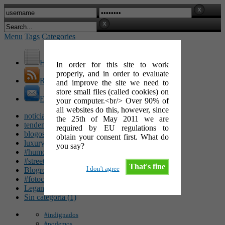
Menu
Tags
Categories
Home
In order for this site to work
properly, and in order to evaluate
RSS Feed
and improve the site we need to
store small files (called cookies) on
E-Mail
your computer.<br/> Over 90% of
all websites do this, however, since
noticias (142)
the 25th of May 2011 we are
tendencias (100)
required by EU regulations to
blogosfera (62)
obtain your consent first. What do
luxury (49)
you say?
#humor (47)
#streetart (34)
That's fine
I don't agree
Blogroll (26)
#fotocinéfila (25)
Leganés (16)
Sin categoría (1)
#indignados
#podemos