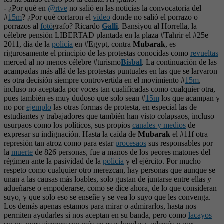
- ¿Por qué en
@rtve
no salió en las noticias la convocatoria del
#
15m
? ¿Por qué cortaron el
vídeo
donde no salió el porrazo o
porrazos al
fotó
grafo? Ricardo
Galli
. Bansiyou al Horrella, la
célebre pensión LIBERTAD plantada en la plaza #Tahrir el #25e
2011, dia de la
policía
en #Egypt, contra
Mubarak
, es
rigurosamente el principio de las protestas conocidas como
revueltas
merced al no menos célebre #turismo
Bisbal
. La continuación de las
acampadas más allá de las protestas puntuales en las que se larvaron
es otra decisión siempre controvertida en el movimiento #
15m
,
incluso no aceptada por voces tan cualificadas como cualquier otra,
pues también es muy dudoso que solo sean #
15m
los que acampan y
no por
ejemplo
las otras formas de protesta, en especial las de
estudiantes y trabajadores que también han visto colapsaos, incluso
usurpaos como los políticos, sus propios
canales y medios
de
expresar su indignación. Hasta la caída de
Mubarak
el #11f otra
represión tan atroz como para estar
procesaos
sus responsables por
la
muerte
de 826 personas, fue a manos de los peores matones del
régimen ante la pasividad de la
policía
y el ejército. Por mucho
respeto como cualquier otro merezcan, hay personas que aunque se
unan a las causas más loables, solo gustan de juntarse entre ellas y
adueñarse o empoderarse, como se dice ahora, de lo que consideran
suyo, y que solo eso se enseñe y se vea lo suyo que les convenga.
Los demás apenas estamos para mirar o admirarlos, hasta nos
permiten ayudarles si nos aceptan en su banda, pero como
lacayos