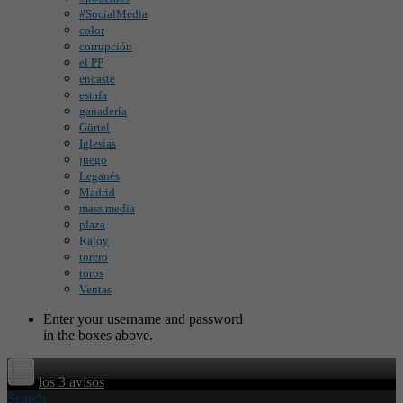
#SocialMedia
color
corrupción
el PP
encaste
estafa
ganadería
Gürtel
Iglesias
juego
Leganés
Madrid
mass media
plaza
Rajoy
torero
toros
Ventas
Enter your username and password
in the boxes above.
los 3 avisos
Search