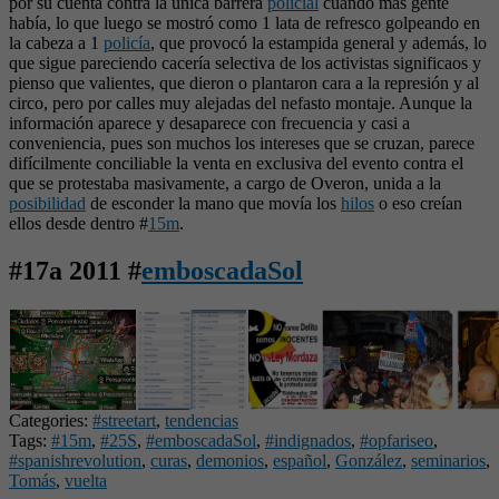
por su cuenta contra la única barrera
policial
cuando más gente
había, lo que luego se mostró como 1 lata de refresco golpeando en
la cabeza a 1
policía
, que provocó la estampida general y además, lo
que sigue pareciendo cacería selectiva de los activistas significaos y
pienso que valientes, que dieron o plantaron cara a la represión y al
circo, pero por calles muy alejadas del nefasto montaje. Aunque la
información aparece y desaparece con frecuencia y casi a
conveniencia, pues son muchos los intereses que se cruzan, parece
difícilmente conciliable la venta en exclusiva del evento contra el
que se protestaba masivamente, a cargo de Overon, unida a la
posibilidad
de esconder la mano que movía los
hilos
o eso creían
ellos desde dentro #
15m
.
#17a 2011 #
emboscadaSol
Categories:
#streetart
,
tendencias
Tags:
#15m
,
#25S
,
#emboscadaSol
,
#indignados
,
#opfariseo
,
#spanishrevolution
,
curas
,
demonios
,
español
,
González
,
seminarios
,
Tomás
,
vuelta