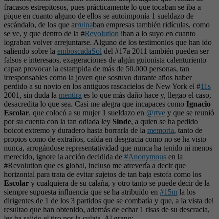
fracasos estrepitosos, pues prácticamente lo que tocaban se iba a
pique en cuanto alguno de ellos se autoimponía 1 sueldazo de
escándalo, de los que ar
ruina
ban empresas también ridículas, como
se ve, y que dentro de la #
Revolution
iban a lo suyo en cuanto
lograban volver arrejuntarse. Alguno de los testimonios que han ido
saliendo sobre la
emboscadaSol
del #17a 2011 también pueden ser
falsos e interesaos, exageraciones de algún guionista calenturiento
capaz provocar la estampida de más de 50.000 personas, tan
irresponsables como la joven que sostuvo durante años haber
perdido a su novio en los antiguos rascacielos de New York el #
11s
2001, sin duda la
mentira
es lo que más daño hace y, llegao el caso,
desacredita lo que sea. Casi me alegra que incapaces como
Ignacio
Escolar
, que colocó a su mujer 1 sueldazo en
@rtve
y que se reunió
por su cuenta con la tan odiada ley
Sinde
, a quien se ha pedido
boicot extremo y duradero hasta borrarla de la
memoria
, tanto de
propios como de extraños, caída en desgracia como no se ha visto
nunca, arrogándose representatividad que nunca ha tenido ni menos
merecido, ignore la acción decidida de
#Anonymous
en la
#Revolution que es global, incluso me atrevería a decir que
horizontal para trata de evitar sujetos de tan baja estofa como los
Escolar
y cualquiera de su calaña, y otro tanto se puede decir de la
siempre supuesta influencia que se ha atribuído en
#15m
la los
dirigentes de 1 de los 3 partidos que se combatía y que, a la vista del
resultao que han obtenido, además de echar 1 risas de su descracia,
les ha salido el tiro por la culata. Al grano: