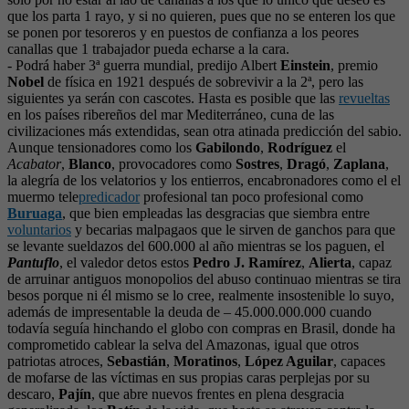
que los parta 1 rayo, y si no quieren, pues que no se enteren los que
se ponen por tesoreros y en puestos de confianza a los peores
canallas que 1 trabajador pueda echarse a la cara.
- Podrá haber 3ª guerra mundial, predijo Albert
Einstein
, premio
Nobel
de física en 1921 después de sobrevivir a la 2ª, pero las
siguientes ya serán con cascotes. Hasta es posible que las
revueltas
en los países ribereños del mar Mediterráneo, cuna de las
civilizaciones más extendidas, sean otra atinada predicción del sabio.
Aunque tensionadores como los
Gabilondo
,
Rodríguez
el
Acabator
,
Blanco
, provocadores como
Sostres
,
Dragó
,
Zaplana
,
la alegría de los velatorios y los entierros, encabronadores como el el
muermo tele
predicador
profesional tan poco profesional como
Buruaga
, que bien empleadas las desgracias que siembra entre
voluntarios
y becarias malpagaos que le sirven de ganchos para que
se levante sueldazos del 600.000 al año mientras se los paguen, el
Pantuflo
, el valedor detos estos
Pedro J. Ramírez
,
Alierta
, capaz
de arruinar antiguos monopolios del abuso continuao mientras se tira
besos porque ni él mismo se lo cree, realmente insostenible lo suyo,
además de impresentable la deuda de – 45.000.000.000 cuando
todavía seguía hinchando el globo con compras en Brasil, donde ha
comprometido cablear la selva del Amazonas, igual que otros
patriotas atroces,
Sebastián
,
Moratinos
,
López Aguilar
, capaces
de mofarse de las víctimas en sus propias caras perplejas por su
descaro,
Pajín
, que abre nuevos frentes en plena desgracia