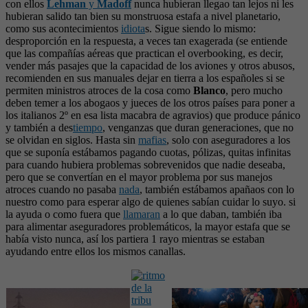
con ellos
Lehman
y
Madoff
nunca hubieran llegao tan lejos ni les
hubieran salido tan bien su monstruosa estafa a nivel planetario,
como sus acontecimientos
idiota
s. Sigue siendo lo mismo:
desproporción en la respuesta, a veces tan exagerada (se entiende
que las compañías aéreas que practican el overbooking, es decir,
vender más pasajes que la capacidad de los aviones y otros abusos,
recomienden en sus manuales dejar en tierra a los españoles si se
permiten ministros atroces de la cosa como
Blanco
, pero mucho
deben temer a los abogaos y jueces de los otros países para poner a
los italianos 2º en esa lista macabra de agravios) que produce pánico
y también a des
tiempo
, venganzas que duran generaciones, que no
se olvidan en siglos. Hasta sin
mafias
, solo con aseguradores a los
que se suponía estábamos pagando cuotas, pólizas, quitas infinitas
para cuando hubiera problemas sobrevenidos que nadie deseaba,
pero que se convertían en el mayor problema por sus manejos
atroces cuando no pasaba
nada
, también estábamos apañaos con lo
nuestro como para esperar algo de quienes sabían cuidar lo suyo. si
la ayuda o como fuera que
llamaran
a lo que daban, también iba
para alimentar aseguradores problemáticos, la mayor estafa que se
había visto nunca, así los partiera 1 rayo mientras se estaban
ayudando entre ellos los mismos canallas.