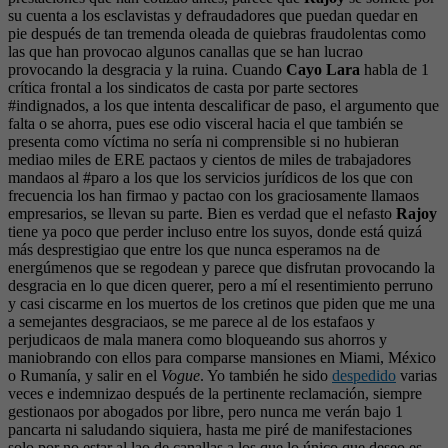
su cuenta a los esclavistas y defraudadores que puedan quedar en
pie después de tan tremenda oleada de quiebras fraudolentas como
las que han provocao algunos canallas que se han lucrao
provocando la desgracia y la ruina. Cuando
Cayo Lara
habla de 1
crítica frontal a los sindicatos de casta por parte sectores
#indignados, a los que intenta descalificar de paso, el argumento que
falta o se ahorra, pues ese odio visceral hacia el que también se
presenta como víctima no sería ni comprensible si no hubieran
mediao miles de ERE pactaos y cientos de miles de trabajadores
mandaos al #paro a los que los servicios jurídicos de los que con
frecuencia los han firmao y pactao con los graciosamente llamaos
empresarios, se llevan su parte. Bien es verdad que el nefasto
Rajoy
tiene ya poco que perder incluso entre los suyos, donde está quizá
más desprestigiao que entre los que nunca esperamos na de
energúmenos que se regodean y parece que disfrutan provocando la
desgracia en lo que dicen querer, pero a mí el resentimiento perruno
y casi ciscarme en los muertos de los cretinos que piden que me una
a semejantes desgraciaos, se me parece al de los estafaos y
perjudicaos de mala manera como bloqueando sus ahorros y
maniobrando con ellos para comparse mansiones en Miami, México
o Rumanía, y salir en el
Vogue
. Yo también he sido
despedido
varias
veces e indemnizao después de la pertinente reclamación, siempre
gestionaos por abogados por libre, pero nunca me verán bajo 1
pancarta ni saludando siquiera, hasta me piré de manifestaciones
solo por no estar al lao de canallas a los que lo único que deseo es