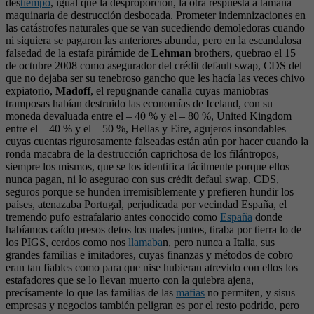
des
tiempo
, igual que la desproporción, la otra respuesta a tamaña
maquinaria de destrucción desbocada. Prometer indemnizaciones en
las catástrofes naturales que se van sucediendo demoledoras cuando
ni siquiera se pagaron las anteriores abunda, pero en la escandalosa
falsedad de la estafa pirámide de
Lehman
brothers, quebrao el 15
de octubre 2008 como asegurador del crédit default swap, CDS del
que no dejaba ser su tenebroso gancho que les hacía las veces chivo
expiatorio,
Madoff
, el repugnande canalla cuyas maniobras
tramposas habían destruido las economías de Iceland, con su
moneda devaluada entre el – 40 % y el – 80 %, United Kingdom
entre el – 40 % y el – 50 %, Hellas y Eire, agujeros insondables
cuyas cuentas rigurosamente falseadas están aún por hacer cuando la
ronda macabra de la destrucción caprichosa de los filántropos,
siempre los mismos, que se los identifica fácilmente porque ellos
nunca pagan, ni lo asegurao con sus crédit defaul swap, CDS,
seguros porque se hunden irremisiblemente y prefieren hundir los
países, atenazaba Portugal, perjudicada por vecindad España, el
tremendo pufo estrafalario antes conocido como
España
donde
habíamos caído presos detos los males juntos, tiraba por tierra lo de
los PIGS, cerdos como nos
llamaba
n, pero nunca a Italia, sus
grandes familias e imitadores, cuyas finanzas y métodos de cobro
eran tan fiables como para que nise hubieran atrevido con ellos los
estafadores que se lo llevan muerto con la quiebra ajena,
precísamente lo que las familias de las
mafias
no permiten, y sisus
empresas y negocios también peligran es por el resto podrido, pero