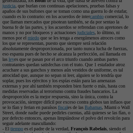
generalizada, los
Botín
de la vida, que hasta se atreven contra la
justicia
, que burlan con continuas apelaciones, pruebas falsas y
apaños de sus bufones que se toman como una guerra lo de estafar,
cuando es lo contrario: en los acuerdos de inter
cambio
comercial, lo
que llaman mercados que pisotean también, se da por sentao la
buena fe de las partes, y los acuerdos se refrendan con apretones de
manos y no por bloqueos y actuaciones
judiciales
, lo último, ni
menos por el
miedo
que se les tenga a energúmenos atroces como
los que se representan, puesto que siempre será relación
absolutamente desproporcionada, por tanto nunca lucha de fuerzas,
eso espanta pues de hecho se alcanza la perfección, así llamada en
las
ley
es que se pasan por el arco triunfo cuando ambas partes
contratantes quedan satisfechas con el trato. Que 1 estafador atroz
acuchare a sus ganchos y menos aún vestidos de uniforme, es tal
atrocidad que, aunque no sepan ni leer, alguien se lo tendría que
soplar, pues los ejércitos y los espías están para las amenazas
externas y por ahí también responden bien fuerte o más, hasta con
medidas reservadas al terrorismo contra fraudes bancarios. La
desproporción es la mejor respuesta, sino la única, contra la
provocación, siempre difícil por exceso contra globos tan inflaos que
se lo fían y ferian en paraísos
fiscal
es de las
Bahamas
, Miami o Wall
Street, donde nadie puede pedirles cuentas, allá quienes se las fían, o
por defecto entonces, apenas limpiándose el polvo del revolcón para
seguir adelante mascullando:
- El
tiempo
es el padre de la verdad,
François Rabelais
, siendo el