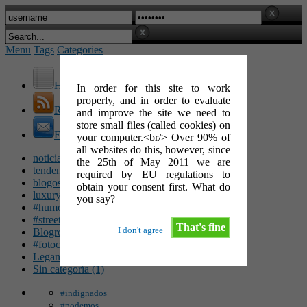
Menu
Tags
Categories
Home
In order for this site to work
properly, and in order to evaluate
RSS Feed
and improve the site we need to
store small files (called cookies) on
E-Mail
your computer.<br/> Over 90% of
all websites do this, however, since
noticias (142)
the 25th of May 2011 we are
tendencias (100)
required by EU regulations to
blogosfera (62)
obtain your consent first. What do
luxury (49)
you say?
#humor (47)
#streetart (34)
That's fine
I don't agree
Blogroll (26)
#fotocinéfila (25)
Leganés (16)
Sin categoría (1)
#indignados
#podemos