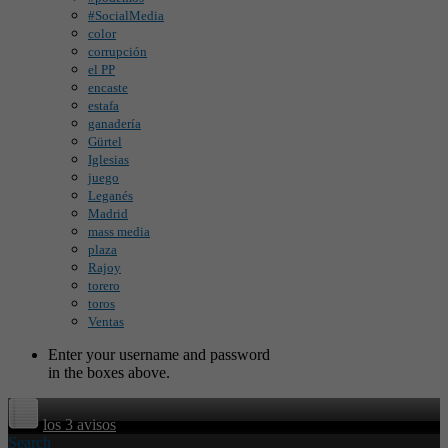
#SocialMedia
color
corrupción
el PP
encaste
estafa
ganadería
Gürtel
Iglesias
juego
Leganés
Madrid
mass media
plaza
Rajoy
torero
toros
Ventas
Enter your username and password
in the boxes above.
los 3 avisos
Search