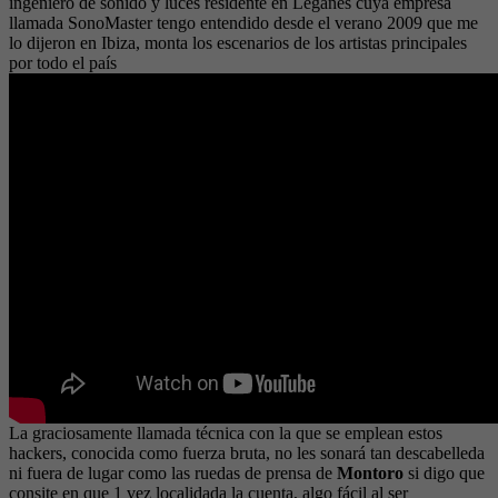
ingeniero de sonido y luces residente en Leganés cuya empresa
llamada SonoMaster tengo entendido desde el verano 2009 que me
lo dijeron en Ibiza, monta los escenarios de los artistas principales
por todo el país
La graciosamente llamada técnica con la que se emplean estos
hackers, conocida como fuerza bruta, no les sonará tan descabelleda
ni fuera de lugar como las ruedas de prensa de
Montoro
si digo que
consite en que 1 vez localidada la cuenta, algo fácil al ser