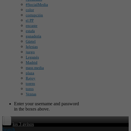
#SocialMedia
color
corrupción
el PP
encaste
estafa
ganadería
Gürtel
Iglesias
juego
Leganés
Madrid
mass media
plaza
Rajoy
torero
toros
Ventas
Enter your username and password
in the boxes above.
los 3 avisos
Search