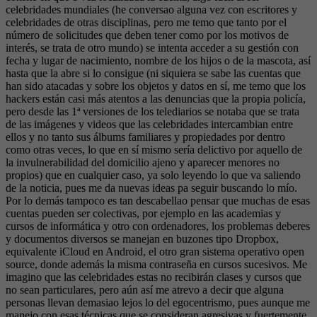
celebridades mundiales (he conversao alguna vez con escritores y
celebridades de otras disciplinas, pero me temo que tanto por el
número de solicitudes que deben tener como por los motivos de
interés, se trata de otro mundo) se intenta acceder a su gestión con
fecha y lugar de nacimiento, nombre de los hijos o de la mascota, así
hasta que la abre si lo consigue (ni siquiera se sabe las cuentas que
han sido atacadas y sobre los objetos y datos en sí, me temo que los
hackers están casi más atentos a las denuncias que la propia policía,
pero desde las 1ª versiones de los telediarios se notaba que se trata
de las imágenes y videos que las celebridades intercambian entre
ellos y no tanto sus álbums familiares y propiedades por dentro
como otras veces, lo que en sí mismo sería delictivo por aquello de
la invulnerabilidad del domicilio ajeno y aparecer menores no
propios) que en cualquier caso, ya solo leyendo lo que va saliendo
de la noticia, pues me da nuevas ideas pa seguir buscando lo mío.
Por lo demás tampoco es tan descabellao pensar que muchas de esas
cuentas pueden ser colectivas, por ejemplo en las academias y
cursos de informática y otro con ordenadores, los problemas deberes
y documentos diversos se manejan en buzones tipo Dropbox,
equivalente iCloud en Android, el otro gran sistema operativo open
source, donde además la misma contraseña en cursos sucesivos. Me
imagino que las celebridades estas no recibirán clases y cursos que
no sean particulares, pero aún así me atrevo a decir que alguna
personas llevan demasiao lejos lo del egocentrismo, pues aunque me
manejo con esas técnicas que se consideran agresivas y fuertemente