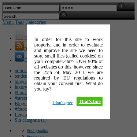
Menu
Tags
Categories
Home
In order for this site to work
properly, and in order to evaluate
RSS Feed
and improve the site we need to
store small files (called cookies) on
E-Mail
your computer.<br/> Over 90% of
all websites do this, however, since
noticias (142)
the 25th of May 2011 we are
tendencias (100)
required by EU regulations to
blogosfera (62)
obtain your consent first. What do
luxury (49)
you say?
#humor (47)
#streetart (34)
That's fine
I don't agree
Blogroll (26)
#fotocinéfila (25)
Leganés (16)
Sin categoría (1)
#indignados
#podemos