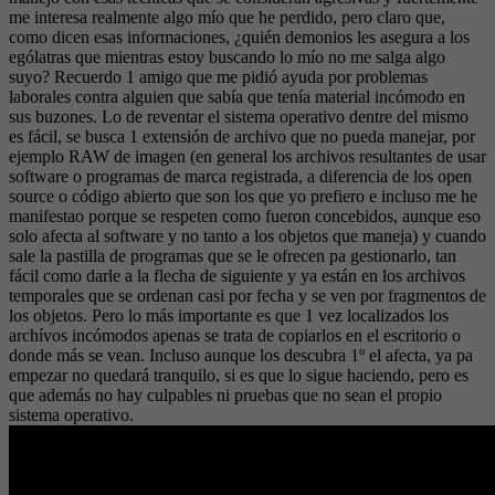
me interesa realmente algo mío que he perdido, pero claro que,
como dicen esas informaciones, ¿quién demonios les asegura a los
ególatras que mientras estoy buscando lo mío no me salga algo
suyo? Recuerdo 1 amigo que me pidió ayuda por problemas
laborales contra alguien que sabía que tenía material incómodo en
sus buzones. Lo de reventar el sistema operativo dentre del mismo
es fácil, se busca 1 extensión de archivo que no pueda manejar, por
ejemplo RAW de imagen (en general los archivos resultantes de usar
software o programas de marca registrada, a diferencia de los open
source o código abierto que son los que yo prefiero e incluso me he
manifestao porque se respeten como fueron concebidos, aunque eso
solo afecta al software y no tanto a los objetos que maneja) y cuando
sale la pastilla de programas que se le ofrecen pa gestionarlo, tan
fácil como darle a la flecha de siguiente y ya están en los archivos
temporales que se ordenan casi por fecha y se ven por fragmentos de
los objetos. Pero lo más importante es que 1 vez localizados los
archívos incómodos apenas se trata de copiarlos en el escritorio o
donde más se vean. Incluso aunque los descubra 1º el afecta, ya pa
empezar no quedará tranquilo, si es que lo sigue haciendo, pero es
que además no hay culpables ni pruebas que no sean el propio
sistema operativo.