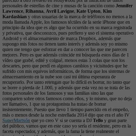
parecido a otro revuelo en Hollywood por la filtración de datos
personales de estrellas de cine y musas de la canción como
Jennifer
Lawrence
,
Rihanna
,
Avril Lavigne
,
Kate Upton
,
Kim
Kardashian
y otras usuarias de la marca de teléfonos no menos a la
moda llamada Apple, los famosos téctiles de la serie iPhone que en
principio da idea que es algo que ha ocurrido en su marca registrada
y privativa, que desconozco, pues prefiero y uso el sistema operativo
Android y el almacenamiento de marca Dropbox, además que
supongo mis fotos no tienen tanto interés y además soy yo mismo
quien me tengo que esforzar en dar a conocer las que me parecen
mejores. Pero es que además coincide mi búsqueda estos días de 1
vídeo que grabé, edité y colgué, menos estas 3 colas que son los
descartes, pero que perdí en algunos cambios y vicisitudes que he
sufrido con mis equivos informáticos, de forma que los sistemas de
almacenamiento en la nube son casi mi última esperanza de
recuperarlo. Por tanto retengan que lo difícil es borrar, no tanto que
se borre o pierda de 1.000, y además que esta vez no se trata de las
fotos personales de los famosos y sus familias sino las que
comparten sobre otros famosos como ellos, y lo mismo, que no deja
ser llamativo, 1 que su protagonista ha tratao de borrar
insistentemente. Puesto que llevo 1 tiempo parecido en el empeño,
más o menos desde la noche estrellada 2014 dijo que era el año IV
SuperMartxón
que yo creo V si se cuenta a DJ
Tello
y gran parte
del público, vamos que en este caso yo sería el residente, pero en la
faceta espectador, y además, que la fama la tiene realmente el