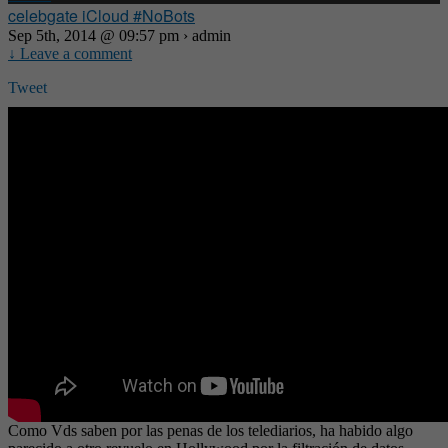
celebgate iCloud #NoBots
Sep 5th, 2014 @ 09:57 pm › admin
↓ Leave a comment
Tweet
Como Vds saben por las penas de los telediarios, ha habido algo