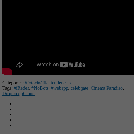
Categories:
#fotocinéfila
,
tendencias
Tags:
#iRedes
,
#NoBots
,
#webapp
,
celebgate
,
Cinema Paradiso
,
Dropbox
,
iCloud