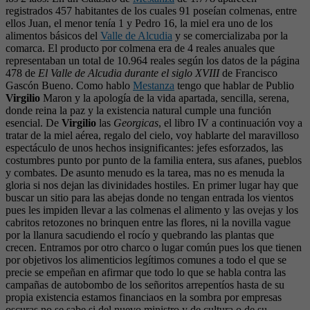
registrados 457 habitantes de los cuales 91 poseían colmenas, entre
ellos Juan, el menor tenía 1 y Pedro 16, la miel era uno de los
alimentos básicos del
Valle de Alcudia
y se comercializaba por la
comarca. El producto por colmena era de 4 reales anuales que
representaban un total de 10.964 reales según los datos de la página
478 de
El Valle de Alcudia durante el siglo XVIII
de Francisco
Gascón Bueno. Como hablo
Mestanza
tengo que hablar de Publio
Virgilio
Maron y la apología de la vida apartada, sencilla, serena,
donde reina la paz y la existencia natural cumple una función
esencial. De
Virgilio
las
Georgicas
, el libro IV a continuación voy a
tratar de la miel aérea, regalo del cielo, voy hablarte del maravilloso
espectáculo de unos hechos insignificantes: jefes esforzados, las
costumbres punto por punto de la familia entera, sus afanes, pueblos
y combates. De asunto menudo es la tarea, mas no es menuda la
gloria si nos dejan las divinidades hostiles. En primer lugar hay que
buscar un sitio para las abejas donde no tengan entrada los vientos
pues les impiden llevar a las colmenas el alimento y las ovejas y los
cabritos retozones no brinquen entre las flores, ni la novilla vague
por la llanura sacudiendo el rocío y quebrando las plantas que
crecen. Entramos por otro charco o lugar común pues los que tienen
por objetivos los alimenticios legítimos comunes a todo el que se
precie se empeñan en afirmar que todo lo que se habla contra las
campañas de autobombo de los señoritos arrepentíos hasta de su
propia existencia estamos financiaos en la sombra por empresas
oscuras no se sabe si del nuevo ministro y de cultura o de su