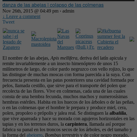
danza de las abejas | colapso de las colmenas
Nov 26th, 2015 @ 04:49 pm › admin
↓ Leave a comment
Tweet
El nombre de las abejas,
Apis mellifera
, deriva del latín apicula y
remite invariablemente a un insecto himenóptero de unos 15
milímetros de largo, de color pardo negruzco con vello rojizo, lo que
las distingue de muchas moscas con forma parecida a la suya. Con
frecuencia presenta en las patas posteriores una cavidad formada por
pelos, llamada cestillo, que sirve para el transporte del polen que
recolecta de las flores. Vive en colmenas, cada una de las cuales
consta de una hembra fecunda, muchos machos y numerosísimas
hembras estériles. Habita en los huecos de los árboles o de las peñas,
o en las colmenas que el hombre le prepara y produce miel, cera,
polen, propoleo o própolis y jalea real. Se distinguen la
albañila
,
que vive apareada y hace su morada con agujeros horizontales en las
tapias y en los terrenos duros, la
carpintera
, llamada así porque
fabrica su panal en los troncos secos de los árboles, es del tamaño y
la forma del
abejorro
,
Bombus terrestris
y de color negro morado,