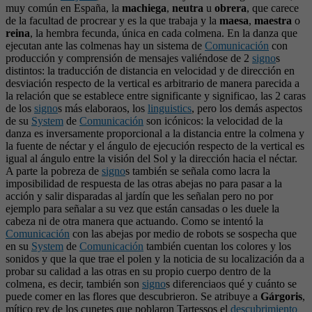
muy común en España, la
machiega
,
neutra
u
obrera
, que carece
de la facultad de procrear y es la que trabaja y la
maesa
,
maestra
o
reina
, la hembra fecunda, única en cada colmena. En la danza que
ejecutan ante las colmenas hay un sistema de
Comunicación
con
producción y comprensión de mensajes valiéndose de 2
signo
s
distintos: la traducción de distancia en velocidad y de dirección en
desviación respecto de la vertical es arbitrario de manera parecida a
la relación que se establece entre significante y significao, las 2 caras
de los
signo
s más elaboraos, los
linguistics
, pero los demás aspectos
de su
System
de
Comunicación
son icónicos: la velocidad de la
danza es inversamente proporcional a la distancia entre la colmena y
la fuente de néctar y el ángulo de ejecución respecto de la vertical es
igual al ángulo entre la visión del Sol y la dirección hacia el néctar.
A parte la pobreza de
signo
s también se señala como lacra la
imposibilidad de respuesta de las otras abejas no para pasar a la
acción y salir disparadas al jardín que les señalan pero no por
ejemplo para señalar a su vez que están cansadas o les duele la
cabeza ni de otra manera que actuando. Como se intentó la
Comunicación
con las abejas por medio de robots se sospecha que
en su
System
de
Comunicación
también cuentan los colores y los
sonidos y que la que trae el polen y la noticia de su localización da a
probar su calidad a las otras en su propio cuerpo dentro de la
colmena, es decir, también son
signo
s diferenciaos qué y cuánto se
puede comer en las flores que descubrieron. Se atribuye a
Gárgoris
,
mítico rey de los cunetes que poblaron Tartessos el
descubrimiento