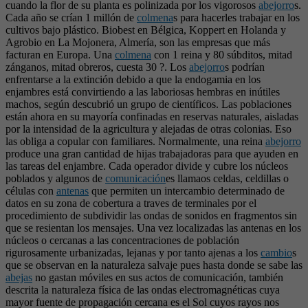
cuando la flor de su planta es polinizada por los vigorosos
abejorro
s.
Cada año se crían 1 millón de
colmena
s para hacerles trabajar en los
cultivos bajo plástico. Biobest en Bélgica, Koppert en Holanda y
Agrobio en La Mojonera, Almería, son las empresas que más
facturan en Europa. Una
colmena
con 1 reina y 80 súbditos, mitad
zánganos, mitad obreros, cuesta 30 ?. Los
abejorro
s podrían
enfrentarse a la extinción debido a que la endogamia en los
enjambres está convirtiendo a las laboriosas hembras en inútiles
machos, según descubrió un grupo de científicos. Las poblaciones
están ahora en su mayoría confinadas en reservas naturales, aisladas
por la intensidad de la agricultura y alejadas de otras colonias. Eso
las obliga a copular con familiares. Normalmente, una reina
abejorro
produce una gran cantidad de hijas trabajadoras para que ayuden en
las tareas del enjambre. Cada operador divide y cubre los núcleos
poblados y algunos de
comunicación
es llamaos celdas, celdillas o
células con
antenas
que permiten un intercambio determinado de
datos en su zona de cobertura a traves de terminales por el
procedimiento de subdividir las ondas de sonidos en fragmentos sin
que se resientan los mensajes. Una vez localizadas las antenas en los
núcleos o cercanas a las concentraciones de población
rigurosamente urbanizadas, lejanas y por tanto ajenas a los
cambio
s
que se observan en la naturaleza salvaje pues hasta donde se sabe las
abejas
no gastan móviles en sus actos de comunicación, también
descrita la naturaleza física de las ondas electromagnéticas cuya
mayor fuente de propagación cercana es el Sol cuyos rayos nos