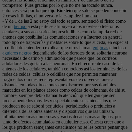
trompetero. Pues gracias por lo que no me ha tocado nunca,
entonces será por lo que dijo
Einstein
que sólo se pueden concebir
2 cosas infinitas, el universo y la estupidez humana.
- Y de 1 de las 2 no estoy del todo seguro, sentenció el físico como
de un
tiempo
a esta parte se atribuyen a los móviles o teléfonos
celulares, a sus accesorios imprescindibles como la tupida red de
antenas que posibilita las comunicaciones y a Internet en general
todo tipo de trapacerías y maldades sobre lo que suceda, en especial
lo difícil de entender o explicar que otros llaman
enigmas
e incluso
agujeros negros
dependiendo de los derrotes de su solitaria neurona
necesitada de cariño y admiración que parece que los corifeos
aduladores les gustan a las neuronas. En el recurrente caso de las
antenas de los celulares, también conocidos así los terminales de las
redes de celdas, células o celdillas que nos permiten mantener
fragmentos o muestreos representativos de conversaciones a
distancia en todas direcciones que discurren por sus dominios
marcados en los planos aéreos como celdas de colmenas, de ahí su
nombre, siempre debió llamar la atención que tengan que ser
precisamente los móviles y especialmente sus antenas los que
producen no se sabe si perjuicios, perjudicados o prejuicios a
diferencia de las otras antenas y dispositivos que las utilizan,
infinitamente más numerosas y varias décadas más antiguas, por
tanto de efectos acumulados en cualquier caso. Cuesta creer que a
los que predican semejantes cataclismos no se les ocurra pensar que