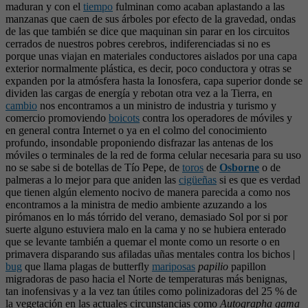
maduran y con el
tiempo
fulminan como acaban aplastando a las
manzanas que caen de sus árboles por efecto de la gravedad, ondas
de las que también se dice que maquinan sin parar en los circuitos
cerrados de nuestros pobres cerebros, indiferenciadas si no es
porque unas viajan en materiales conductores aislados por una capa
exterior normalmente plástica, es decir, poco conductora y otras se
expanden por la atmósfera hasta la Ionosfera, capa superior donde se
dividen las cargas de energía y rebotan otra vez a la Tierra, en
cambio
nos encontramos a un ministro de industria y turismo y
comercio promoviendo
boicots
contra los operadores de móviles y
en general contra Internet o ya en el colmo del conocimiento
profundo, insondable proponiendo disfrazar las antenas de los
móviles o terminales de la red de forma celular necesaria para su uso
no se sabe si de botellas de Tío Pepe, de
toros
de
Osborne
o de
palmeras a lo mejor para que aniden las
cigüeñas
si es que es verdad
que tienen algún elemento nocivo de manera parecida a como nos
encontramos a la ministra de medio ambiente azuzando a los
pirómanos en lo más tórrido del verano, demasiado Sol por si por
suerte alguno estuviera malo en la cama y no se hubiera enterado
que se levante también a quemar el monte como un resorte o en
primavera disparando sus afiladas uñas mentales contra los bichos |
bug
que llama plagas de butterfly
mariposas
papilio
papillon
migradoras de paso hacia el Norte de temperaturas más benignas,
tan inofensivas y a la vez tan útiles como polinizadoras del 25 % de
la vegetación en las actuales circunstancias como
Autographa gama