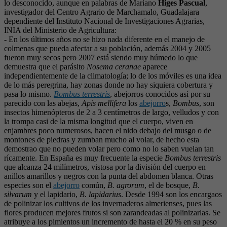
lo desconocido, aunque en palabras de Mariano
Higes Pascual
,
investigador del Centro Agrario de Marchamalo, Guadalajara
dependiente del Instituto Nacional de Investigaciones Agrarias,
INIA del Ministerio de Agricultura:
- En los últimos años no se hizo nada diferente en el manejo de
colmenas que pueda afectar a su población, además 2004 y 2005
fueron muy secos pero 2007 está siendo muy húmedo lo que
demuestra que el parásito
Nosema ceranae
aparece
independientemente de la climatología; lo de los móviles es una idea
de lo más peregrina, hay zonas donde no hay siquiera cobertura y
pasa lo mismo.
Bombus terrestris
, abejorros conocidos así por su
parecido con las abejas,
Apis mellifera
los
abejorro
s,
Bombus
, son
insectos himenópteros de 2 a 3 centímetros de largo, velludos y con
la trompa casi de la misma longitud que el cuerpo, viven en
enjambres poco numerosos, hacen el nido debajo del musgo o de
montones de piedras y zumban mucho al volar, de hecho esta
demostrao que no pueden volar pero como no lo saben vuelan tan
rícamente. En España es muy frecuente la especie
Bombus terrestris
que alcanza 24 milímetros, vistosa por la división del cuerpo en
anillos amarillos y negros con la punta del abdomen blanca. Otras
especies son el
abejorro
común,
B. agrorum
, el de bosque,
B.
silvarum
y el lapidario,
B. lapidarius
. Desde 1994 son los encargaos
de polinizar los cultivos de los invernaderos almerienses, pues las
flores producen mejores frutos si son zarandeadas al polinizarlas. Se
atribuye a los pimientos un incremento de hasta el 20 % en su peso