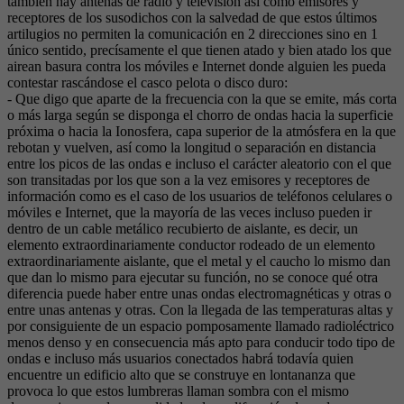
también hay antenas de radio y televisión así como emisores y
receptores de los susodichos con la salvedad de que estos últimos
artilugios no permiten la comunicación en 2 direcciones sino en 1
único sentido, precísamente el que tienen atado y bien atado los que
airean basura contra los móviles e Internet donde alguien les pueda
contestar rascándose el casco pelota o disco duro:
- Que digo que aparte de la frecuencia con la que se emite, más corta
o más larga según se disponga el chorro de ondas hacia la superficie
próxima o hacia la Ionosfera, capa superior de la atmósfera en la que
rebotan y vuelven, así como la longitud o separación en distancia
entre los picos de las ondas e incluso el carácter aleatorio con el que
son transitadas por los que son a la vez emisores y receptores de
información como es el caso de los usuarios de teléfonos celulares o
móviles e Internet, que la mayoría de las veces incluso pueden ir
dentro de un cable metálico recubierto de aislante, es decir, un
elemento extraordinariamente conductor rodeado de un elemento
extraordinariamente aislante, que el metal y el caucho lo mismo dan
que dan lo mismo para ejecutar su función, no se conoce qué otra
diferencia puede haber entre unas ondas electromagnéticas y otras o
entre unas antenas y otras. Con la llegada de las temperaturas altas y
por consiguiente de un espacio pomposamente llamado radioléctrico
menos denso y en consecuencia más apto para conducir todo tipo de
ondas e incluso más usuarios conectados habrá todavía quien
encuentre un edificio alto que se construye en lontananza que
provoca lo que estos lumbreras llaman sombra con el mismo