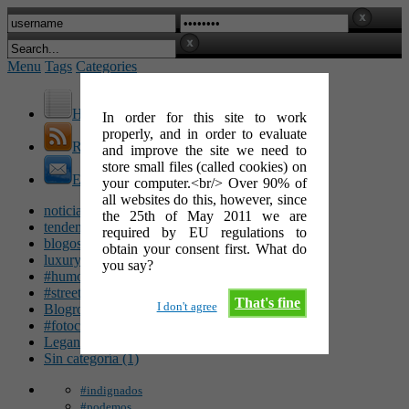
Menu
Tags
Categories
Home
In order for this site to work
properly, and in order to evaluate
RSS Feed
and improve the site we need to
store small files (called cookies) on
E-Mail
your computer.<br/> Over 90% of
all websites do this, however, since
noticias (142)
the 25th of May 2011 we are
tendencias (100)
required by EU regulations to
blogosfera (62)
obtain your consent first. What do
luxury (49)
you say?
#humor (47)
#streetart (34)
That's fine
I don't agree
Blogroll (26)
#fotocinéfila (25)
Leganés (16)
Sin categoría (1)
#indignados
#podemos