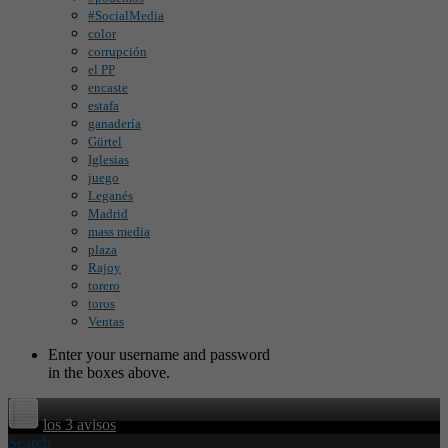
#SocialMedia
color
corrupción
el PP
encaste
estafa
ganadería
Gürtel
Iglesias
juego
Leganés
Madrid
mass media
plaza
Rajoy
torero
toros
Ventas
Enter your username and password
in the boxes above.
los 3 avisos
Search