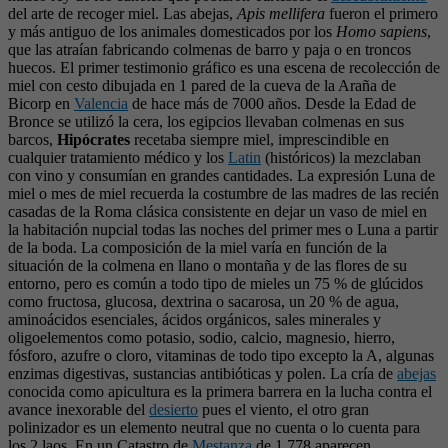
del arte de recoger miel. Las abejas,
Apis mellifera
fueron el primero
y más antiguo de los animales domesticados por los
Homo sapiens
,
que las atraían fabricando colmenas de barro y paja o en troncos
huecos. El primer testimonio gráfico es una escena de recolección de
miel con cesto dibujada en 1 pared de la cueva de la Araña de
Bicorp en
Valencia
de hace más de 7000 años. Desde la Edad de
Bronce se utilizó la cera, los egipcios llevaban colmenas en sus
barcos,
Hipócrates
recetaba siempre miel, imprescindible en
cualquier tratamiento médico y los
Latin
(históricos) la mezclaban
con vino y consumían en grandes cantidades. La expresión Luna de
miel o mes de miel recuerda la costumbre de las madres de las recién
casadas de la Roma clásica consistente en dejar un vaso de miel en
la habitación nupcial todas las noches del primer mes o Luna a partir
de la boda. La composición de la miel varía en función de la
situación de la colmena en llano o montaña y de las flores de su
entorno, pero es común a todo tipo de mieles un 75 % de glúcidos
como fructosa, glucosa, dextrina o sacarosa, un 20 % de agua,
aminoácidos esenciales, ácidos orgánicos, sales minerales y
oligoelementos como potasio, sodio, calcio, magnesio, hierro,
fósforo, azufre o cloro, vitaminas de todo tipo excepto la A, algunas
enzimas digestivas, sustancias antibióticas y polen. La cría de
abejas
conocida como apicultura es la primera barrera en la lucha contra el
avance inexorable del
desierto
pues el viento, el otro gran
polinizador es un elemento neutral que no cuenta o lo cuenta para
los 2 laos. En un Catastro de
Mestanza
de 1.778 aparecen