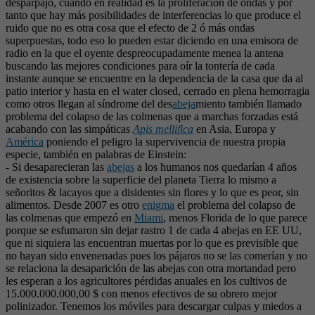
desparpajo, cuando en realidad es la proliferación de ondas y por
tanto que hay más posibilidades de interferencias lo que produce el
ruido que no es otra cosa que el efecto de 2 ó más ondas
superpuestas, todo eso lo pueden estar diciendo en una emisora de
radio en la que el oyente despreocupadamente menea la antena
buscando las mejores condiciones para oír la tontería de cada
instante aunque se encuentre en la dependencia de la casa que da al
patio interior y hasta en el water closed, cerrado en plena hemorragia
como otros llegan al síndrome del des
abeja
miento también llamado
problema del colapso de las colmenas que a marchas forzadas está
acabando con las simpáticas
Apis mellifica
en Asia, Europa y
América
poniendo el peligro la supervivencia de nuestra propia
especie, también en palabras de Einstein:
- Si desaparecieran las
abejas
a los humanos nos quedarían 4 años
de existencia sobre la superficie del planeta Tierra lo mismo a
señoritos & lacayos que a disidentes sin flores y lo que es peor, sin
alimentos. Desde 2007 es otro
enigma
el problema del colapso de
las colmenas que empezó en
Miami
, menos Florida de lo que parece
porque se esfumaron sin dejar rastro 1 de cada 4 abejas en EE UU,
que ni siquiera las encuentran muertas por lo que es previsible que
no hayan sido envenenadas pues los pájaros no se las comerían y no
se relaciona la desaparición de las abejas con otra mortandad pero
les esperan a los agricultores pérdidas anuales en los cultivos de
15.000.000.000,00 $ con menos efectivos de su obrero mejor
polinizador. Tenemos los móviles para descargar culpas y miedos a