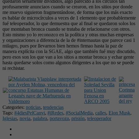
quedaron seriamente divididos, algo parecido a los círculos tan
profusamente anunciaos cuando se crearon, en los sitios por donde
me muevo siguieron fragmentándose, de forma que los más exacto
es hablar de microcírculos a veces de 1 elemento que probablemente
fué teleoperador, lo que demuestra que al final se quedaron solos los
que montaban bronca cuando se trataba de relacionarse con otros.
Esto mismo yo lo reconozco en la política y otras muchas empresas
y organizaciones a diferencia de la de #internautas que parece casi 1
milagro, pues por llevarnos bien hemos firmao hasta la paz de
manera explícita con la SGAE, algo que también fué muy discutido,
pero esos son los que van a los sitios a montar bronca y echar gente
hasta quedarse solos como algunos dirigentes a los que no se puede
ni rechistar.
Categories:
noticias
,
tendencias
Tags:
#4diesPelCanvi
,
#iRedes
,
#SocialMedia
,
calles
,
Elon Musk
,
Iglesias
,
novia
,
palabra
,
portavoza
,
prisión
,
teleoperador