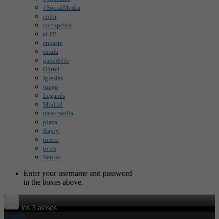
#SocialMedia
color
corrupción
el PP
encaste
estafa
ganadería
Gürtel
Iglesias
juego
Leganés
Madrid
mass media
plaza
Rajoy
torero
toros
Ventas
Enter your username and password
in the boxes above.
los 3 avisos
Search