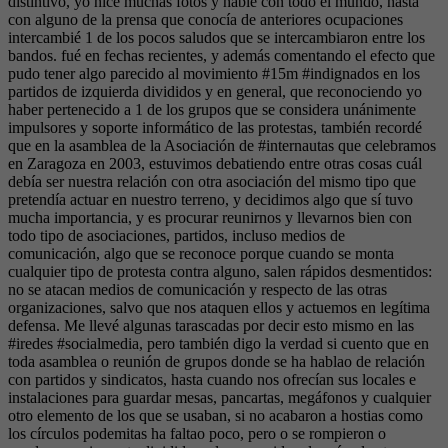
distintivo, yo hice muchas fotos y hablé con todo el mundo, hasta
con alguno de la prensa que conocía de anteriores ocupaciones
intercambié 1 de los pocos saludos que se intercambiaron entre los
bandos. fué en fechas recientes, y además comentando el efecto que
pudo tener algo parecido al movimiento #15m #indignados en los
partidos de izquierda divididos y en general, que reconociendo yo
haber pertenecido a 1 de los grupos que se considera unánimente
impulsores y soporte informático de las protestas, también recordé
que en la asamblea de la Asociación de #internautas que celebramos
en Zaragoza en 2003, estuvimos debatiendo entre otras cosas cuál
debía ser nuestra relación con otra asociación del mismo tipo que
pretendía actuar en nuestro terreno, y decidimos algo que sí tuvo
mucha importancia, y es procurar reunirnos y llevarnos bien con
todo tipo de asociaciones, partidos, incluso medios de
comunicación, algo que se reconoce porque cuando se monta
cualquier tipo de protesta contra alguno, salen rápidos desmentidos:
no se atacan medios de comunicación y respecto de las otras
organizaciones, salvo que nos ataquen ellos y actuemos en legítima
defensa. Me llevé algunas tarascadas por decir esto mismo en las
#iredes #socialmedia, pero también digo la verdad si cuento que en
toda asamblea o reunión de grupos donde se ha hablao de relación
con partidos y sindicatos, hasta cuando nos ofrecían sus locales e
instalaciones para guardar mesas, pancartas, megáfonos y cualquier
otro elemento de los que se usaban, si no acabaron a hostias como
los círculos podemitas ha faltao poco, pero o se rompieron o