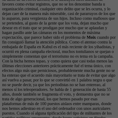
favores como evitar registros, que no se los denomine banda u
organización criminal, cualquier otro delito que se les ocurra, y lo
dejan caer de la manera más miserable, casi de pararrayos de los que
lo auparon, para vergüenza de sus hijos. Incluso como mafiosos que
se pretenden, al gusto de la gente que los vota, dejan mucho que
desear en el trato que se prodigan por mucho que se aplaudan y
hagan pasillo ante las cámaras en los momentos de máxima
expectación, que parece haber sido el problema de
Moix
cuando por
fin consiguió llamar la atención pública. Como el atentao contra la
embajada de España en Kabul es el más reciente de los yihadistas, y
ocurrió en plena campaña electoral, muchos tontulianos se quejan o
simplemente comentan que el terrorismo no es tema en la campaña.
Con la bicha hemos topao, y como quiera que casi todas menos las
últimas elecciones anteriores prácticamente fué el tema único, con
efectos algo más que perniciosos, probablemente mucha gente no se
ha enterao que el acuerdo más mayoritario se trata de evitar que algo
así vuelva a pasar, por lo que se convirtió en 1 palabra negra o que
no se puede decir, ya que los periodistas no se han entereao, al
menos sí los teleoperadores. Se habla de 1 generación de hasta 55
años, donde también se fragmenta el voto, y demuestra que no se
trata de algo generacional, los que hemos pasado por esas
plataformas de más de 100 puestos aislaos entre mamparas, donde
nos hemos adiestrao en el uso del ordenador con unos auriculares
puestos. Cuando oí alguna tipificación del tipo de militantes de los
partidos políticos emergentes, desde luego activistas en #iredes