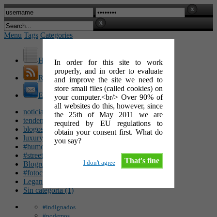
Menu
Tags
Categories
Home
In order for this site to work
properly, and in order to evaluate
RSS Feed
and improve the site we need to
store small files (called cookies) on
E-Mail
your computer.<br/> Over 90% of
all websites do this, however, since
noticias (142)
the 25th of May 2011 we are
tendencias (100)
required by EU regulations to
blogosfera (62)
obtain your consent first. What do
luxury (49)
you say?
#humor (47)
#streetart (34)
That's fine
I don't agree
Blogroll (26)
#fotocinéfila (25)
Leganés (16)
Sin categoría (1)
#indignados
#podemos