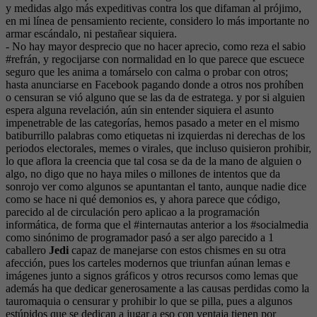
y medidas algo más expeditivas contra los que difaman al prójimo,
en mi línea de pensamiento reciente, considero lo más importante no
armar escándalo, ni pestañear siquiera.
- No hay mayor desprecio que no hacer aprecio, como reza el sabio
#refrán, y regocijarse con normalidad en lo que parece que escuece
seguro que les anima a tomárselo con calma o probar con otros;
hasta anunciarse en Facebook pagando donde a otros nos prohíben
o censuran se vió alguno que se las da de estratega. y por si alguien
espera alguna revelación, aún sin entender siquiera el asunto
impenetrable de las categorías, hemos pasado a meter en el mismo
batiburrillo palabras como etiquetas ni izquierdas ni derechas de los
periodos electorales, memes o virales, que incluso quisieron prohibir,
lo que aflora la creencia que tal cosa se da de la mano de alguien o
algo, no digo que no haya miles o millones de intentos que da
sonrojo ver como algunos se apuntantan el tanto, aunque nadie dice
como se hace ni qué demonios es, y ahora parece que código,
parecido al de circulación pero aplicao a la programación
informática, de forma que el #internautas anterior a los #socialmedia
como sinónimo de programador pasó a ser algo parecido a 1
caballero
Jedi
capaz de manejarse con estos chismes en su otra
afección, pues los carteles modernos que triunfan aúnan lemas e
imágenes junto a signos gráficos y otros recursos como lemas que
además ha que dedicar generosamente a las causas perdidas como la
tauromaquia o censurar y prohibir lo que se pilla, pues a algunos
estúpidos que se dedican a jugar a eso con ventaja tienen por