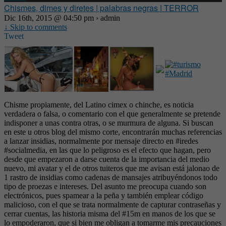
Chismes, dimes y diretes | palabras negras | TERROR
Dic 16th, 2015 @ 04:50 pm › admin
↓ Skip to comments
Tweet
Chisme propiamente, del Latino cimex o chinche, es noticia
verdadera o falsa, o comentario con el que generalmente se pretende
indisponer a unas contra otras, o se murmura de alguna. Si buscan
en este u otros blog del mismo corte, encontrarán muchas referencias
a lanzar insidias, normalmente por mensaje directo en #iredes
#socialmedia, en las que lo peligroso es el efecto que hagan, pero
desde que empezaron a darse cuenta de la importancia del medio
nuevo, mi avatar y el de otros tuiteros que me avisan está jalonao de
1 rastro de insidias como cadenas de mansajes atribuyéndonos todo
tipo de proezas e intereses. Del asunto me preocupa cuando son
electrónicos, pues spamear a la peña y también emplear código
malicioso, con el que se trata normalmente de capturar contraseñas y
cerrar cuentas, las historia misma del #15m en manos de los que se
lo empoderaron, que si bien me obligan a tomarme mis precauciones