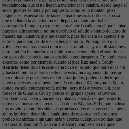
#socialmedia, que si no llegan a mencionar la palabra, desde luego sí
se de quiénes se trata y por supuesto, como se lo montan, pues
llegué a ser especialista de las reclamaciones más difíciles. 1 cosa
que me llamó la atención recién llegao, contento por haber
conseguido 1 empleo, es que me crucé por la calle con el que habían
puesto a adiestrarme y no me devolvió el saludo y siguió de largo de
manera tan llamativa que me extrañó, pues fue acera de apenas 1 m
entre el parachoques de los coches y el muro. Por supuesto que
volví a ver muchas caras conocidas en asambleas y manifestaciones,
pero también he interiorizao y últimamente entendido el sentido de
ese gesto de desprecio tan ostensible como inesperao. En algún caso
extremo, como por ejemplo cuando el juez Ruz sacó a Teddy
Bautista
detenido de la sede de la SGAE, asunto que duró unas 4 h,
y hasta el minuto anterior realmente estuvimos aguantando más por
incrédulos que por interés real de estar juntos, podemos decir que es
la vez que estuvo realmente junta la cúpula de #Anonymous Spain,
donde ya solo enterarse tenía mérito, pero más atreverse a ir, pero
rodeaos de Guardia Civil y prensa en grupos aparte, estuvimos
brindando con cava y haciendo pintadas, además de que recuerdo
conversaciones muy parecidas a la de los #4gatos 2005, que incluso
nos movimos entre los sitios de protesta en los mismos coches, pero
si nos hubieran detenido a cualquiera de nosotros no habríamos
podido identificar a ninguno más y aportar cualquier otro dato que
no fuera su fisionomía o llevar 1 máscara, camiseta o cualquier