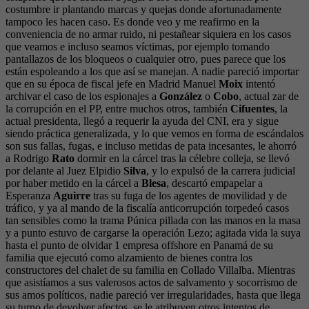
costumbre ir plantando marcas y quejas donde afortunadamente
tampoco les hacen caso. Es donde veo y me reafirmo en la
conveniencia de no armar ruido, ni pestañear siquiera en los casos
que veamos e incluso seamos víctimas, por ejemplo tomando
pantallazos de los bloqueos o cualquier otro, pues parece que los
están espoleando a los que así se manejan. A nadie pareció importar
que en su época de fiscal jefe en Madrid Manuel
Moix
intentó
archivar el caso de los espionajes a
González
o
Cobo
, actual zar de
la corrupción en el PP, entre muchos otros, también
Cifuentes
, la
actual presidenta, llegó a requerir la ayuda del CNI, era y sigue
siendo práctica generalizada, y lo que vemos en forma de escándalos
son sus fallas, fugas, e incluso metidas de pata incesantes, le ahorró
a Rodrigo
Rato
dormir en la cárcel tras la célebre colleja, se llevó
por delante al Juez Elpidio
Silva
, y lo expulsó de la carrera judicial
por haber metido en la cárcel a
Blesa
, descartó empapelar a
Esperanza
Aguirre
tras su fuga de los agentes de movilidad y de
tráfico, y ya al mando de la fiscalía anticorrupción torpedeó casos
tan sensibles como la trama Púnica pillada con las manos en la masa
y a punto estuvo de cargarse la operación Lezo; agitada vida la suya
hasta el punto de olvidar 1 empresa offshore en Panamá de su
familia que ejecutó como alzamiento de bienes contra los
constructores del chalet de su familia en Collado Villalba. Mientras
que asistíamos a sus valerosos actos de salvamento y socorrismo de
sus amos políticos, nadie pareció ver irregularidades, hasta que llega
su turno de devolver afectos, se le atribuyen otros intentos de