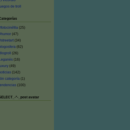
El Incordio
juegos de troll
Categorías
#fotocinéfila
(25)
#humor
(47)
#streetart
(34)
blogosfera
(62)
Blogroll
(26)
Leganés
(16)
luxury
(49)
noticias
(142)
Sin categoría
(1)
tendencias
(100)
SELECT_-*-_post avatar