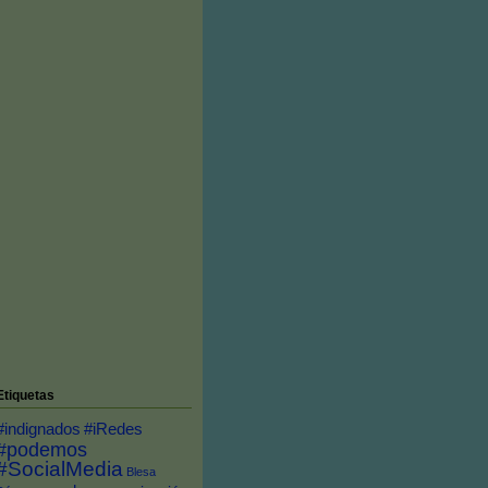
Etiquetas
#indignados
#iRedes
#podemos
#SocialMedia
Blesa