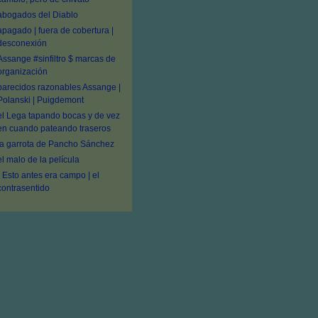
abogados del Diablo
apagado | fuera de cobertura |
desconexión
Assange #sinfiltro $ marcas de
organización
parecidos razonables Assange |
Polanski | Puigdemont
el Lega tapando bocas y de vez
en cuando pateando traseros
la garrota de Pancho Sánchez
el malo de la película
- Esto antes era campo | el
contrasentido