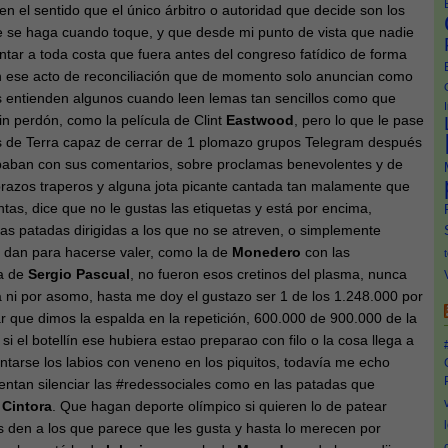
, en el sentido que el único árbitro o autoridad que decide son los
e se haga cuando toque, y que desde mi punto de vista que nadie
tar a toda costa que fuera antes del congreso fatídico de forma
en ese acto de reconciliación que de momento solo anuncian como
 entienden algunos cuando leen lemas tan sencillos como que
in perdón, como la película de Clint
Eastwood
, pero lo que le pase
os de Terra capaz de cerrar de 1 plomazo grupos Telegram después
cipaban con sus comentarios, sobre proclamas benevolentes y de
brazos traperos y alguna jota picante cantada tan malamente que
tas, dice que no le gustas las etiquetas y está por encima,
as patadas dirigidas a los que no se atreven, o simplemente
s dan para hacerse valer, como la de
Monedero
con las
a de
Sergio Pascual
, no fueron esos cretinos del plasma, nunca
a ni por asomo, hasta me doy el gustazo ser 1 de los 1.248.000 por
r que dimos la espalda en la repetición, 600.000 de 900.000 de la
i el botellín ese hubiera estao preparao con filo o la cosa llega a
tarse los labios con veneno en los piquitos, todavía me echo
entan silenciar las #redessociales como en las patadas que
s
Cintora
. Que hagan deporte olímpico si quieren lo de patear
s den a los que parece que les gusta y hasta lo merecen por