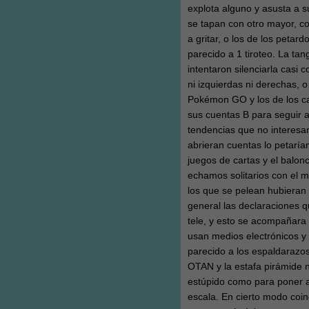
explota alguno y asusta a s
se tapan con otro mayor, co
a gritar, o los de los petard
parecido a 1 tiroteo. La t
intentaron silenciarla casi
ni izquierdas ni derechas, 
Pokémon GO y los de los ca
sus cuentas B para seguir 
tendencias que no interesa
abrieran cuentas lo petarí
juegos de cartas y el balo
echamos solitarios con el m
los que se pelean hubieran 
general las declaraciones q
tele, y esto se acompañara 
usan medios electrónicos y 
parecido a los espaldaraz
OTAN y la estafa pirámide n
estúpido como para poner al
escala. En cierto modo coin