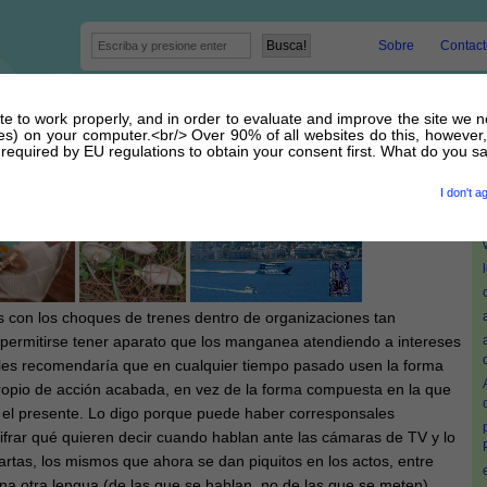
Sobre
Contact
site to work properly, and in order to evaluate and improve the site we 
os | arte de cargar el mochuelo
kies) on your computer.<br/> Over 90% of all websites do this, however,
equired by EU regulations to obtain your consent first. What do you s
5 Julio 2016 por
admin
I don't a
s con los choques de trenes dentro de organizaciones tan
ermitirse tener aparato que los manganea atendiendo a intereses
 les recomendaría que en cualquier tiempo pasado usen la forma
propio de acción acabada, en vez de la forma compuesta en la que
a el presente. Lo digo porque puede haber corresponsales
ifrar qué quieren decir cuando hablan ante las cámaras de TV y lo
artas, los mismos que ahora se dan piquitos en los actos, entre
na otra lengua (de las que se hablan, no de las que se meten)