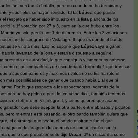
ar los ánimos tras la batalla, pero no cuando no ha terminao y
nte y sus fieles se hayan rendido. El tal
López
, que puede
el respeto de haber sido impuesto en la lista plancha de los
erdió la 1ª votación por 27 a 3, pero en la que hubo entre los
Madrid ya solo perdió por 1 de diferencia. Entre las 2 votaciones
nocer las del congreso de Vistalegre II, que es donde el bando
hostias se vino a más. Eso no supone que
López
vaya a ganar,
 habría levantao de la lona y estaría dispuesto a seguir el
se presenta de autoridad, lo que consiguió y lamenta es haberse
e, como esos compañeros de escudería de Fórmula 1 que tras sus
 que a sus compañeros y máximos rivales no se les ha roto el
con más posibilidades de ganar que cuando había 1 al que ni
elantar. Por lo que respecta a los espectadores, además de la
anos porque hay pelea o partido, como se dice, también tenemos
ncipios de febrero en Vistalegre II, y cómo quieren que acabe,
o ganador que debe aceptar la otra parte, entre abrazos y piquitos
s, pero mientras está pasando, el otro bando también quiere que
que
, el estratega que según el bando aspirante fue el que
a máquina del fango en los medios de comunicación con la
orma que lo que probablemente dijo
Urban
, 3º en discordia como