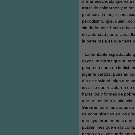
armar escándalo que va a má
tratar de calmarnos y mirar
pirotecnia la mejor sensació
periodismo, qué, quién, cóm
sin duda ante 1 acto educati
de autoridad por encima, ll
la parte mala es que tiene 
- Lamentable espectáculo q
gayos, mientras que su tar
pongo en duda en la distan
jugar la partida, pues aunq
día de navidad, algo que ha
invisible que reclutaron de 
hacía los informes de pobr
que presentaba la situació
Simone
, pero las cartas d
de comunicación en los días
que ayudaron, menos que n
pusilánimes que en la comp
pegao en el vestuario antes 