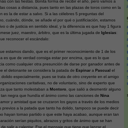
s con las fiestas. Bonita forma de recibir el año, pero vamos a
 las cosas a distancia, pues tanto en las plazas de toros como en la
n es la de estar a salvo. Si a las célebres 5 preguntas del
o, cuándo, dónde, se añade el por qué o justificiación, estamos
vo o de justicia en sentido ideal, y la diferencia es que hay 1 figura
ámese juez, maestro, árbitro, que es la última jugada de
Iglesias
:
que reconocer el escándalo:
ue estamos dando, que es el primer reconocimiento de 1 de los
ea es que de verdad consiga estar por encima, que es lo que
cia como cualquier otra presunción de darse por ganador antes de
ue el detonante se considera la patada de
Espinar
a
Pascual
el
 dolido especialmente, pues se trata de otro creyente en el amigo
organizaciones caritativas, no de voluntario, sino de experto que
eza que tanto molestaban a
Montoro
, que salió a desmentir alguno
n tan negra que hundía el ánimo como las canciones de
Nina
e amor y amistad que se cruzaron los gayos a través de los medios
 previos a la patada que tanto ha dolido, tampoco se puede decir
o hayan tomao partido o que este haya acabao, aunque eran tan
aración serían piquitos, abrazos y gritos de ánimo que se han
de salir a calentar. Ese el mensaje que tiene que lanzar el