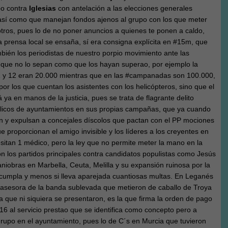
bo contra
Iglesias
con antelación a las elecciones generales
así como que manejan fondos ajenos al grupo con los que meter
tros, pues lo de no poner anuncios a quienes te ponen a caldo,
 prensa local se ensaña, sí era consigna explícita en #15m, que
bién los periodistas de nuestro porpio movimiento ante las
 que no lo sepan como que los hayan superao, por ejemplo la
11 y 12 eran 20.000 mientras que en las #campanadas son 100.000,
por los que cuentan los asistentes con los helicópteros, sino que el
 ya en manos de la justicia, pues se trata de flagrante delito
úblicos de ayuntamientos en sus propias campañas, que ya cuando
n y expulsan a concejales díscolos que pactan con el PP mociones
 proporcionan el amigo invisible y los líderes a los creyentes en
sitan 1 médico, pero la ley que no permite meter la mano en la
ron los partidos principales contra candidatos populistas como Jesús
niobras en Marbella, Ceuta, Melilla y su expansión ruinosa por la
 cumpla y menos si lleva aparejada cuantiosas multas. En Leganés
a asesora de la banda sublevada que metieron de caballo de Troya
la que ni siquiera se presentaron, es la que firma la orden de pago
16 al servicio prestao que se identifica como concepto pero a
grupo en el ayuntamiento, pues lo de C´s en Murcia que tuvieron