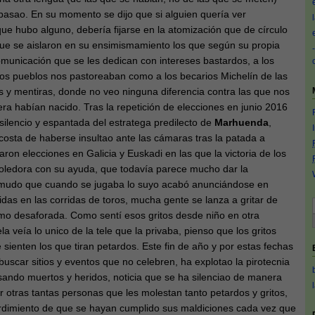
pasao. En su momento se dijo que si alguien quería ver
ue hubo alguno, debería fijarse en la atomización que de círculo
 que se aislaron en su ensimismamiento los que según su propia
unicación que se les dedican con intereses bastardos, a los
os pueblos nos pastoreaban como a los becarios Michelín de las
s y mentiras, donde no veo ninguna diferencia contra las que nos
ra habían nacido. Tras la repetición de elecciones en junio 2016
silencio y espantada del estratega predilecto de
Marhuenda
,
 costa de haberse insultao ante las cámaras tras la patada a
aron elecciones en Galicia y Euskadi en las que la victoria de los
oledora con su ayuda, que todavía parece mucho dar la
mudo que cuando se jugaba lo suyo acabó anunciándose en
as en las corridas de toros, mucha gente se lanza a gritar de
mo desaforada. Como sentí esos gritos desde niño en otra
a veía lo unico de la tele que la privaba, pienso que los gritos
 sienten los que tiran petardos. Este fin de año y por estas fechas
buscar sitios y eventos que no celebren, ha explotao la pirotecnia
ndo muertos y heridos, noticia que se ha silenciao de manera
otras tantas personas que les molestan tanto petardos y gritos,
rdimiento de que se hayan cumplido sus maldiciones cada vez que