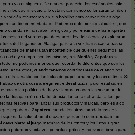
u perro y a cualquiera. De manera parecida, los escándalos solo
mo si los que ni siquiera lo estuvieran viendo se lanzaran también
os a traición rebuscaran en sus bolsillos para convertirlo en algo
angana que tienen montada en Podemos debe ser de tal calibre, que
 como cuando se mostraban alérgicos y por encima de las etiquetas,
o los meses del verano que decretaron ley del silencio y explotaron
rteles del Leganés en #laLiga, paro a la vez han sacao a pasear
atizándose de manera tan incontenible que quienes seguimos las
n a nadie y siempre son las mismas, o si
Mariló
y
Zapatero
se
an todo, no podemos menos que recordar lo diferentes que son los
ncesto, entre otros, cuando tenemos contrincantes de cuando nos
azo o la canasta con las bolas de papel arrugao y los calcetines. Si
hablao de otra cosa a elegir entre desahucios, paro, estafas, en
ue hacen los políticos de hoy y siempre cuando los sacan por la
de la desaparición de la tendencia, lamento defraudar a los que
fechas festivas para lanzar sus productos y marcas, pero es algo
os que pegaban a
Zapatero
cuando los otros mandatarios de la
i siquiera lo saludaban al cruzarse porque lo consideraban tan
 descubierto el juego macabro de los tontos y los listos a gran
ciden petardos y esta vez petardas, gritos, y motivos sobraos para