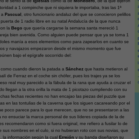
no le sentó la de
Iglesias
como la de
Monedero
, de la que dijeron
toridad a 1 compinche que ni siquiera le importaba, tras las 1ª
e a
Pascual
, otro funcionario andaluz del que se conocieron pelillos
 puerta de 1 radio libre en su natal Andalucía de la que nunca
con la
Bego
que quería cargarse la semana santa mereció 1
 pareja bien avenida. Como alguien puede pensar que ya se toma 1
doles manía a esos elementos como para zapearlos en cuanto se
ros y navajazos empezaron desde el mismo momento que fue
eúnen bajo el epígrafe socorrido del:
o, como cuando dieron la patada a
Sánchez
que hasta metieron al
lí de Ferraz en el coche sin chófer, pues los trajes ya se los
eso real muy parecido a la fábula de la rana que ayuda a cruzar el
do llegan a la otra orilla la mata de 1 picotazo cumpliendo con su
echas fechas recientes no han encajao las piezas del puzzle que
as en las tontulias de la caverna que los siguen cacareando por el
e poco parece para lo que merecen, que no se presentaron a las
 no ensuciar la marca personal de sus líderes copiada de la de
es recomendaron como si fuera original, me refiero a fusilar lo de
te sus nombres en el culo, si no hubieran roto con sus novias, que
, la información según la cual
Errejón
y su banda diseñaron su