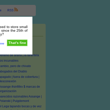
e
RSS
need to store small
 since the 25th of
Entradas recientes
ay?
#seTas medicinales:
That's fine
gree
Ganoderma, Inonotus,
Penicillium
veneno de araña | la tarantela
los incunables
cambio, pero de chivato
abogados del Diablo
apagado | fuera de cobertura |
desconexión
Assange #sinfiltro $ marcas de
organización
parecidos razonables Assange |
Polanski | Puigdemont
el Lega tapando bocas y de vez