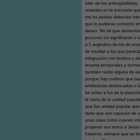
líder de los anticapitalistas
votantes en la encuesta qu
me ha pedido deberían inten
que lo pudieran convertir 
deseo. No sé que demonios
procuren no significarse o s
a 1 argentino de los de or
de insultar a los que parti
integración con besitos y a
levanta temporales y tormen
también recibí alguna de es
porque hay cretinos que la
ambiciones desbocadas o l
he votao a los de la planch
la rama de la unidad popula
que fue unidad popular que s
tanto que son capaces de un
unas risas como cuando int
propinan sus amos a Jesú
traseros, siempre que se lo