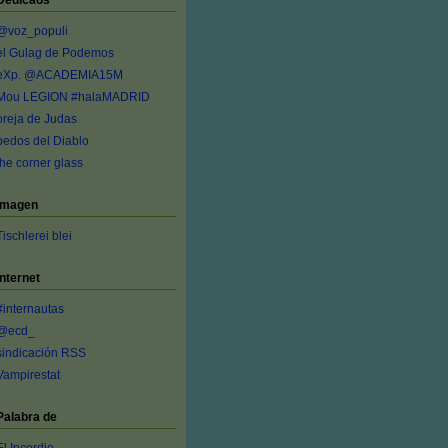
Dedicaos
@voz_populi
el Gulag de Podemos
eXp. @ACADEMIA15M
Mou LEGION #halaMADRID
oreja de Judas
pedos del Diablo
the corner glass
Imagen
Tischlerei blei
Internet
#internautas
@ecd_
sindicación RSS
Vampirestat
Palabra de