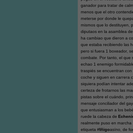
ganador para tratar de calm
menos que el otro contendie
meterse por donde le quepa 
mismos que lo destituyen, p
diputaos en la asamblea de 
ha cambiao que dieron a co
que estaba recibiendo las 
pero si fuera 1 boxeador, se
combate. Por tanto, el que 
echao 1 enemigo formidabl
traspiés se encuentran con
coche y siguen en carrera 
siquiera podían intentar ad
certeza de frotarnos las m
pistas sobre el cuándo, pri
mensaje conciliador del gay
que entusiasman a los bebé
ruede la cabeza de
Echeni
realmente puso en marcha l
etiqueta #
Iñigo
asíno, de f