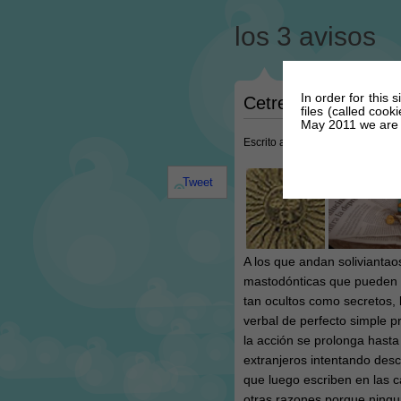
los 3 avisos
In order for this 
Cetrería para parad
files (called coo
May 2011 we are r
Escrito a las @ 4:45 PM el dia 2
Tweet
A los que andan soliviantao
mastodónticas que pueden p
tan ocultos como secretos,
verbal de perfecto simple 
la acción se prolonga hast
extranjeros intentando desc
que luego escriben en las c
otras razones porque ningu