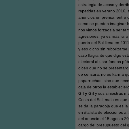
estrategia de acoso y derri
repetidas en verano 2016, 
anuncios en prensa, entre o
como se pueden imaginar la
nos vimos forzaos a ser tam
agresiones, ya es más raro
puerta del Sol llena en 20
y eso dicho sin ruborizarse 
caso flagrante que digo está
electoral al usar fondos p
dicen que no se presentaro
de censura, no es karma que
paparruchas, sino que nece
caja de otros la establecie
Gil y Gil
y sus siniestras ma
Costa del Sol, malo es que
se da la paradoja que es l
en #lalista de elecciones a 
del anuncio el 15 agosto 20
cargo del presupuesto del 