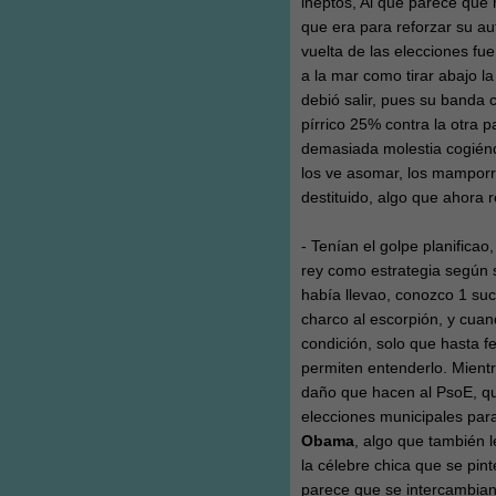
ineptos, Al que parece que 
que era para reforzar su au
vuelta de las elecciones fu
a la mar como tirar abajo la
debió salir, pues su banda 
pírrico 25% contra la otra
demasiada molestia cogién
los ve asomar, los mampor
destituido, algo que ahora r
- Tenían el golpe planifica
rey como estrategia según sa
había llevao, conozco 1 suc
charco al escorpión, y cuan
condición, solo que hasta f
permiten entenderlo. Mientr
daño que hacen al PsoE, qu
elecciones municipales para
Obama
, algo que también l
la célebre chica que se pin
parece que se intercambian