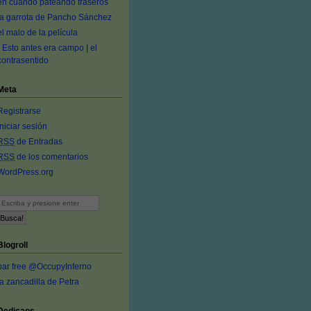
en cuando pateando traseros
la garrota de Pancho Sánchez
el malo de la película
- Esto antes era campo | el
contrasentido
Meta
Registrarse
Iniciar sesión
RSS
de Entradas
RSS
de los comentarios
WordPress.org
Blogroll
bar free @OccupyInferno
la zancadilla de Petra