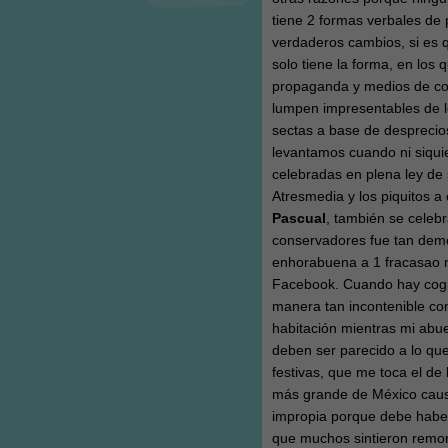
tiene 2 formas verbales de 
verdaderos cambios, si es q
solo tiene la forma, en los
propaganda y medios de com
lumpen impresentables de l
sectas a base de desprecio
levantamos cuando ni siquie
celebradas en plena ley de 
Atresmedia y los piquitos a
Pascual
, también se celebr
conservadores fue tan dem
enhorabuena a 1 fracasao 
Facebook. Cuando hay cogid
manera tan incontenible co
habitación mientras mi abuel
deben ser parecido a lo que
festivas, que me toca el de 
más grande de México causa
impropia porque debe haber 
que muchos sintieron remo