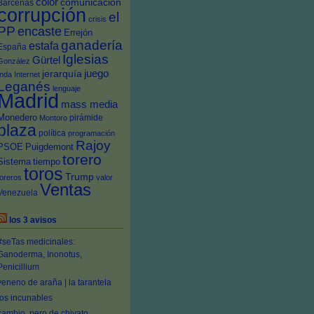
color
comunicación
Bárcenas
corrupción
el
crisis
PP
encaste
Errejón
ganadería
estafa
España
Iglesias
Gürtel
González
juego
jerarquía
Inda
Internet
Leganés
lenguaje
Madrid
mass media
Monedero
pirámide
Montoro
plaza
política
programación
Rajoy
PSOE
Puigdemont
torero
Sistema
tiempo
toros
Trump
toreros
valor
Ventas
Venezuela
los 3 avisos
#seTas medicinales:
Ganoderma, Inonotus,
Penicillium
veneno de araña | la tarantela
los incunables
cambio, pero de chivato