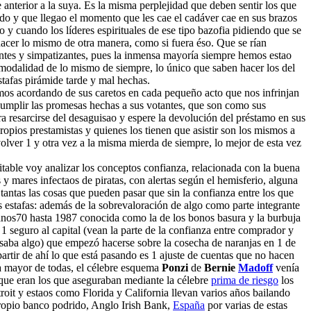
anterior a la suya. Es la misma perplejidad que deben sentir los que
ido y que llegao el momento que les cae el cadáver cae en sus brazos
 y cuando los líderes espirituales de ese tipo bazofia pidiendo que se
hacer lo mismo de otra manera, como si fuera éso. Que se rían
ntes y simpatizantes, pues la inmensa mayoría siempre hemos estao
a modalidad de lo mismo de siempre, lo único que saben hacer los del
stafas pirámide tarde y mal hechas.
remos acordando de sus caretos en cada pequeño acto que nos infrinjan
ncumplir las promesas hechas a sus votantes, que son como sus
ra resarcirse del desaguisao y espere la devolución del préstamo en sus
opios prestamistas y quienes los tienen que asistir son los mismos a
lver 1 y otra vez a la misma mierda de siempre, lo mejor de esta vez
vitable voy analizar los conceptos confianza, relacionada con la buena
y mares infectaos de piratas, con alertas según el hemisferio, alguna
antas las cosas que pueden pasar que sin la confianza entre los que
s estafas: además de la sobrevaloración de algo como parte integrante
 #anos70 hasta 1987 conocida como la de los bonos basura y la burbuja
 1 seguro al capital (vean la parte de la confianza entre comprador y
asaba algo) que empezó hacerse sobre la cosecha de naranjas en 1 de
rtir de ahí lo que está pasando es 1 ajuste de cuentas que no hacen
La mayor de todas, el célebre esquema
Ponzi
de
Bernie
Madoff
venía
s que eran los que aseguraban mediante la célebre
prima de riesgo
los
oit y estaos como Florida y California llevan varios años bailando
propio banco podrido, Anglo Irish Bank,
España
por varias de estas