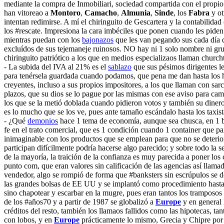
mediante la compra de Inmobiliari, sociedad compartida con el propio 
han vitoreao a
Montoro
,
Camacho
,
Almunia
,
Sinde
, los
Fabra
y ot
intentan redimirse. A mí el chiringuito de Gescartera y la contabilida
los #rescate. Impresiona la cara imbéciles que ponen cuando les pide
mientras puedan con los
bajonazos
que les van pegando sus cada día 
excluídos de sus tejemaneje ruinosos. NO hay ni 1 solo nombre ni grup
chiringuito patriótico a los que en medios especializaos llaman church
- La subida del IVA al 21% es el
sablazo
que sus pésimos dirigentes le
para tenérsela guardada cuando podamos, que pena me dan hasta los hie
creyentes, incluso a sus propios impositores, a los que llaman con sar
plazos, que su dios se lo pague por las mismas con ese aviso para cami
los que se la metió doblada cuando pidieron votos y también su diner
es lo mucho que se los ve, pues ante tamaño escándalo hasta los taxis
- ¿Qué
demonios
hace 1 tema de economía, aunque sea chusca, en 1 blog
fe en el trato comercial, que es 1 condición cuando 1 container que pa
inimaginable con los productos que se emplean para que no se deterior
participan difícilmente podría hacerse algo parecido; y sobre todo la
de la mayoría, la traición de la confianza es muy parecida a poner lo
punto com, que eran valores sin calificación de las agencias así llama
vendedor, algo se rompió de forma que #banksters sin escrúpulos se d
las grandes bolsas de EE UU y se implantó como procedimiento hasta 
sino chapotear y escarbar en la mugre, pues eran tantos los tramposo
de los #años70 y a partir de 1987 se globalizó a
Europe
y en general 
créditos del resto, también los llamaos fallidos como las hipotecas,
con lobos, y en
Europe
prácticamente lo mismo, Grecia y Chipre por 