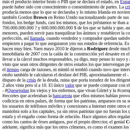
más el producto interior bruto o PIB que se declara el estado, en
Espa
puede haber sido con conocimiento o consentimiento de partes. La
cri
producía menos que lo que se declaraba y lo mismo Irlanda en noviemb
también Gordon
Brown
en Reino Unido nacionalizando parte de sus
fondos, los hedge funds, casi los mismos, que los préstamos se iban a
700.000.000.000 ? y 600.000.000.000 $ de los que se habla y que, a
menores, pueden servir para tranquilizar los ánimos y restablecer la 
perfección, así
llamada
, cuando vendedor y comprador quedan satisfech
empiezen a pagar lo que aseguraron yno sus estados de referencia. Es 
hacen muy bien. Yaen mayo 2010 le dijeron a
Rodríguez
desde mucho
inmobiliaria de 2007 con la caída de la construcción yel desastre en 
llevar a la cárcel muchos responsables, ya digo, muy penao lo suyo y
visto que sean otros dirigentes de otros estados los que intervengan p
el
tiempo
carga de razones, ni mintió ni tembló cuando tuvo que int
otoño también le calcularon el desfase del PIB, aproximadamente el - 
disparo de la
crisis
de la deuda, ruina que porla tozudez de los dirigen
2 años vista pero sí a 10. El único
valor
que se puede comparar con e
- #
Quesejodan
los viejos y los enfermos, que vivan Gürtel y la #corru
#recortes que aceleraban la
bancarrota
que ellos mismos habían provoc
codicicia en otros países, de forma que los patriotas, amparaos en su s
los usuarios de teléfonos móviles y conexiones a Internet entre otros 
maniobra solo a los capitales, ya sin otros patriotas que no fueran los
estafa y el engaño como forma de relación. Hace algunos años regal
como los cantos de éroes antiguos, por el propio direcctor, el genial
C
adelante, significa más que los otros crímenes, es como el examen lo