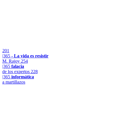
201
|365
- La vida es resistir
M. Rajoy
254
|365
falacia
de los expertos
228
|365
informática
a martillazos