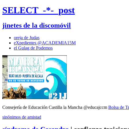
SELECT_-*-_post
jinetes de la discomóvil
oreja de Judas
eXpedientes @ACADEMIA15M
el Gulag de Podemos
Consejería de Educación Castilla la Mancha @educajccm
Bolsa de T
sinónimos de amistad