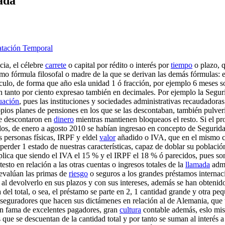
ada
ratación Temporal
cia, el célebre
carrete
o capital por rédito o interés por
tiempo
o plazo, q
mo fórmula filosofal o madre de la que se derivan las demás fórmulas: el c
ulo, de forma que año esla unidad 1 ó fracción, por ejemplo 6 meses so
en tanto por ciento expresao también en decimales. Por ejemplo la Segu
uación
, pues las instituciones y sociedades administrativas recaudadora
propios planes de pensiones en los que se las descontaban, también pulve
se descontaron en
dinero
mientras mantienen bloqueaos el resto. Si el pr
lculos, de enero a agosto 2010 se habían ingresao en concepto de Segur
s personas físicas, IRPF y eldel
valor
añadido o IVA, que en el mismo cá
perder 1 estado de nuestras características, capaz de doblar su población
lica que siendo el IVA el 15 % y el IRPF el 18 % ó parecidos, pues son 
esto en relación a las otras cuentas o ingresos totales de la
llamada
admi
 evalúan las primas de
riesgo
o seguros a los grandes préstamos internaci
 al devolverlo en sus plazos y con sus intereses, además se han obteni
a del total, o sea, el préstamo se parte en 2, 1 cantidad grande y otra 
seguradores que hacen sus dictámenes en relación al de Alemania, que t
nen fama de excelentes pagadores, gran
cultura
contable además, eslo mi
 que se descuentan de la cantidad total y por tanto se suman al interés a