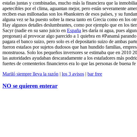
estafas juntas y combinadas, mucho más la financiera que la inmobiliari
apetecibles por el clima, aguantan mejor, pero están severamente amen
reciben esas millonadas son los #banksters de esos países, y su funda
alguna vez se ha puesto sobre la mesa tanto en Grecia como en los otr
Hay algunos detalles deslumbrantes, como por ejemplo que en los ti
Sacyr (nadie en su sano juicio en
España
les daría ni agua, pues algun
pregonan) al provocar algo parecido a 1 quiebra en #Panamá parando l
pagara el banco suizo, pero solo es el depositario suizo de ambas part
fueron estafaos por sujetos dudosos que han hundido familias, empresas 
monstruosa. Solo los pequeños inversores se estimaba que en 2010 200
las autoridades ayudaban descaradamente a los estafadores más podrido
fuertes de cementerios financieros era lo que las personas de buena fe 
Mariló siempre lleva la razón
|
los 3 avisos
|
bar free
NO se quieren enterar