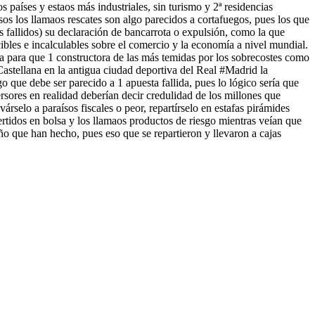
 países y estaos más industriales, sin turismo y 2ª residencias
os los llamaos rescates son algo parecidos a cortafuegos, pues los que
 fallidos) su declaración de bancarrota o expulsión, como la que
ibles e incalculables sobre el comercio y la economía a nivel mundial.
 para que 1 constructora de las más temidas por los sobrecostes como
Castellana en la antigua ciudad deportiva del Real #Madrid la
lgo que debe ser parecido a 1 apuesta fallida, pues lo lógico sería que
ersores en realidad deberían decir credulidad de los millones que
rselo a paraísos fiscales o peor, repartírselo en estafas pirámides
rtidos en bolsa y los llamaos productos de riesgo mientras veían que
o que han hecho, pues eso que se repartieron y llevaron a cajas