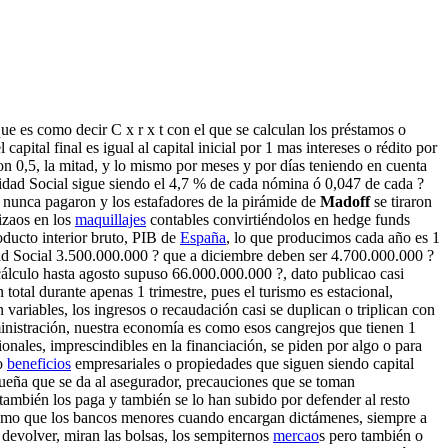
ue es como decir C x r x t con el que se calculan los préstamos o
apital final es igual al capital inicial por 1 mas intereses o rédito por
n 0,5, la mitad, y lo mismo por meses y por días teniendo en cuenta
ridad Social sigue siendo el 4,7 % de cada nómina ó 0,047 de cada ?
s nunca pagaron y los estafadores de la pirámide de
Madoff
se tiraron
rizaos en los
maquillajes
contables convirtiéndolos en hedge funds
oducto interior bruto, PIB de
España
, lo que producimos cada año es 1
idad Social 3.500.000.000 ? que a diciembre deben ser 4.700.000.000 ?
lculo hasta agosto supuso 66.000.000.000 ?, dato publicao casi
 total durante apenas 1 trimestre, pues el turismo es estacional,
variables, los ingresos o recaudación casi se duplican o triplican con
nistración, nuestra economía es como esos cangrejos que tienen 1
onales, imprescindibles en la financiación, se piden por algo o para
do
beneficios
empresariales o propiedades que siguen siendo capital
pequeña que se da al asegurador, precauciones que se toman
ambién los paga y también se lo han subido por defender al resto
smo que los bancos menores cuando encargan dictámenes, siempre a
 devolver, miran las bolsas, los sempiternos
mercao
s pero también o