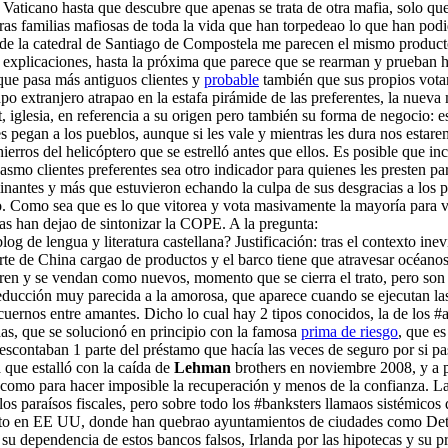
Vaticano hasta que descubre que apenas se trata de otra mafia, solo que 
ras familias mafiosas de toda la vida que han torpedeao lo que han pod
d de la catedral de Santiago de Compostela me parecen el mismo producto
n explicaciones, hasta la próxima que parece que se rearman y prueban 
que pasa más antiguos clientes y
probable
también que sus propios vota
o extranjero atrapao en la estafa pirámide de las preferentes, la nuev
t, iglesia, en referencia a su origen pero también su forma de negocio: e
s pegan a los pueblos, aunque si les vale y mientras les dura nos esta
rros del helicóptero que se estrelló antes que ellos. Es posible que i
casmo clientes preferentes sea otro indicador para quienes les presten pa
nantes y más que estuvieron echando la culpa de sus desgracias a los pr
o. Como sea que es lo que vitorea y vota masivamente la mayoría para vo
tas han dejao de sintonizar la COPE. A la pregunta:
 de lengua y literatura castellana? Justificación: tras el contexto ine
rte de China cargao de productos y el barco tiene que atravesar océanos 
en y se vendan como nuevos, momento que se cierra el trato, pero son t
 seducción muy parecida a la amorosa, que aparece cuando se ejecutan la
s cuernos entre amantes. Dicho lo cual hay 2 tipos conocidos, la de los
das, que se solucionó en principio con la famosa
prima de riesgo
, que es
escontaban 1 parte del préstamo que hacía las veces de seguro por si p
que estalló con la caída de
Lehman
brothers en noviembre 2008, y a pa
s como para hacer imposible la recuperación y menos de la confianza. 
los paraísos fiscales, pero sobre todo los #banksters llamaos sistémico
 tanto en EE UU, donde han quebrao ayuntamientos de ciudades como Detr
su dependencia de estos bancos falsos, Irlanda por las hipotecas y su 