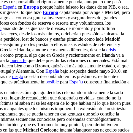
rae esa responsabilidad rigurosamente penada, aunque lo que pasó
de
España
en
Europa
porque había falseao los datos de su PIB, o sea,
s ingresos. lo que hizo
Europa
capitaneada por Ángela
Merkel
, pero
algo así como asegurar a inversores y aseguradores de grandes
adores con fondos de reserva o rescate muy voluminosos, los
o
añadido de las guerras de divisas, de momento y por fortuna
las leyes, desde los más nimios, o deberían pues sólo se alcanza la
ya perdidos, lost de bancos y estafas pirámide como lade
Madoff
aseguran y no les prestan a ellos ni asus estados de referencia y
recia e Irlanda, aunque de maneras diferentes, desde la
crisis
cer como propia, algo que en Grecia y recientemente en Irlanda va a
bra la
buena fe
que debe presidir las relaciones comerciales. Está mal
e lo hacen bien como
Brown
, quizás el más injustamente tratado, al que
Portugal y Alemania. Con
España
bajo sospecha desde mayo 2010, en
imas de
riesgo
se están descontándo en los préstamos, realmente el
a que es prácticamente im
posible
para
España
conseguir financiación a
nos cuantos estómago agradecidos celebrando ruidosamente la sarta
do en lugar de recaudación que despertaba envidias, cuando no la
víctimas ni saben ni se les espera de lo que hablan ni lo que hacen pues
o los mangantes que los mismos imponen. La extensión de tan siniestra
r esperanza que se pueda tener en esa gentuza que solo concibe la
as mismas secuencias conocidas pero ordenadas cronológicamente,
ocios turbios y que es 1 momento muy puntual, pero definitivo en
as en las que
Michael Corleone
intenta blanquear sus negocios sucios