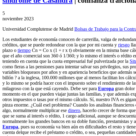
síndrome de
Casandra
| confianza traicion
5
noviembre 2023
Universidad Complutense de Madrid
Bolsas de Trabajo para la Cont
Los estudiantes de economía conocen de carrerilla, valga de redundan
créditos, que se puede redondear con la que por mi cuenta y
riesgo
lla
plazo o
tiempo
Cn = Co x (1 + r x t) obviamente en la misma base cálc
que el año comercial son 360 ó 1/360; y lo mismo el interés o rédito 
teniendo en cuenta que la cuota empresarial fué pulverizada por la
Sit
como fieras a las pensiones para intentar salvar sus privilegios, sus 
variables bloqueaos por años y en apariencia beneficios que además 
billón ? a la inglesa, 100.000 millones que al menos facilitan los cá
y lo mismo se podría hacer con el impuesto sobre el rendimiento de la
milagroso con la que está cayendo. Debe ser para
Europa
gran dolor 
momento en el que pueden viajar juntas las familias, y que además exp
otros impuestos o tasas por el mismo cálculo. Sí, nuestro IVA es gigant
pinza enorme. ¿Cuál esel problema? Cuando los analistas financieros
algo, normalmente multiplicar ese
dinero
, hacerlo crecer de forma que
que se suma al interés o rédito, 1 cargo adicional, aunque se descuent
normalmente los grandes bancos en su doble función, prestamistas y a
Europa
, pues su economía va bien aún en dificultades el resto y tie
cuenta delque recibe el préstamo o crédito, o sea, pequeñas cantidades