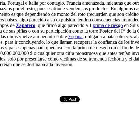
a, Portugal e Italia por contagio, Francia amenazada, mientras que otros
azaos por el resto, pues es donde venden sus productos. En algunos cas
mento es que dependiendo de monto del roto (recuerden que son créditos
os países, algo parecido a su expulsión, tendría consecuencias impredec
empos de
Zapatero
, que firmó algo parecido a 1
prima de riesgo
en Suiza
a de sus pifias o con su participación como la torre
Foster
del Pº de la 
as obras vuelve a repercutir sobre
España
, obligada a patar otra vez a
es. para ir concluyendo, lo que llaman recuperar la confianza de los inv
y países apenas para quedarse con la prima de riesgo con el fin de llevá
.000.000.000 $ o cualquier otra cifra monstruosa que antes tenían inve
s, solo por presentarse como víctimas de su tremenda fechoría y el dañ
creían que se destinaba a la inversión.