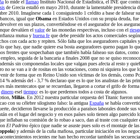
ña
lo mide el
llamao
Instituto Nacional de Estadística, el INE que cont
sis
de Grecia estalló en mayo 2010, durante la lamentable presidencia 
re 2010. Imagínese cada 1 consiguiendo 1 crédito a base de falsear su
 bancos, igual que
Obama
en Estados Unidos con su propia deuda, fue 
 devolver en sus plazos, convertiéndose en el asegurador de los asegur
unque devalúen el
valor
de las monedas respectivas, incluso con el
riesg
confianza mutua y
buena fe
que debe presidir los actos comerciales según 
os con cada acto y repiten. Sólo falta que los aseguradores capitales 
lo que hay, que nadie quiere esa bosta aseguradores queno pagan lo que 
s frentes que sospechaban que también había falseao sus datos, como G
el empleo, seguida de la bancaria a finales 2008 que no se quiso recono
 además sin componendas locales que valgan pues afecta al resto y quie
ero no se van a ir de rositas en las votaciones, como ni siquiera los qu
ervenir de forma que en Reino Unido son víctimas de los demás, como 
14 % además del - 3,7 % declarao que es lo que los analistas de las pr
tes más mentecatos que se recuerdan, llegaron a cortar el grifo de form
l
dinero
esel
tiempo
: es lo que perdemos todos a costa de algunos.
ption,
Millás
. En 2012 nuestra particular orquesta del Titanic fueron u
ao con su célebre silogismo falso: la antigua
España
se había converti
uerte, decidieron llevarse la producción a paraísos laborales donde sus 
están en el lugar del negocio y en esos países solo tienen algo parecid
 que inflaban su comisión de lo robao a saco, dan al traste con cualquie
aron
El Padrino
épico (que nadie se asuste pues solo es el montaje de l
oppola
) y además de la cuña mafiosa, particular iniciación en los neg
s acontecimientos recientes me han hecho recordar también las secuenci