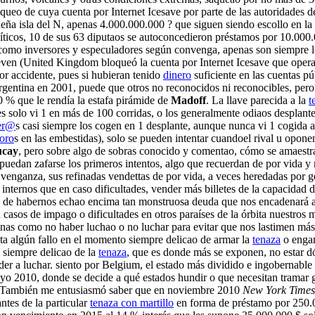
queo de cuya cuenta por Internet Icesave por parte de las autoridades d
ueña isla del N, apenas 4.000.000.000 ? que siguen siendo escollo en l
íticos, 10 de sus 63 diputaos se autoconcedieron préstamos por 10.000.0
a como inversores y especuladores según convenga, apenas son siempre l
ueven (United Kingdom bloqueó la cuenta por Internet Icesave que opera
por accidente, pues si hubieran tenido
dinero
suficiente en las cuentas púb
Argentina en 2001, puede que otros no reconocidos ni reconocibles, per
0 % que le rendía la estafa pirámide de
Madoff
. La llave parecida a la
t
ues solo vi 1 en más de 100 corridas, o los generalmente odiaos desplant
er@
s casi siempre los cogen en 1 desplante, aunque nunca vi 1 cogida as
toro
s en las embestidas), solo se pueden intentar cuandoel rival u opone
ucay
, pero sobre algo de sobras conocido y comentao, cómo se amaestra
puedan zafarse los primeros intentos, algo que recuerdan de por vida y 
la venganza, sus refinadas vendettas de por vida, a veces heredadas por 
nternos que en caso dificultades, vender más billetes de la capacidad d
e habernos echao encima tan monstruosa deuda que nos encadenará a su
casos de impago o dificultades en otros paraíses de la órbita nuestros
nas como no haber luchao o no luchar para evitar que nos lastimen más,
eta algún fallo en el momento siempre delicao de armar la
tenaza
o enga
 siempre delicao de la
tenaza
, que es donde más se exponen, no estar 
der a luchar. siento por Belgium, el estado más dividido e ingobernable
yo 2010, donde se decide a qué estados hundir o que necesitan tramar g
. También me entusiasmó saber que en noviembre 2010
New York Times
ntes de la particular
tenaza con martillo
en forma de préstamo por 250.