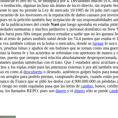
e financiar el otro 80 %, se multiplica por 4. Declarando mucho IVA, do
o institución, algunas incluso sin ánimo de lucro directo, sin reparto be
ente lo que no permite la Ley de mercado 19/1985 de 16 julio niel capi
escuento de los inversores en la reparación de daños causaos por inversi
, pues en la petición también hay aceptación de sus responsabilidades a
a de la publicaciones del conde
Nast
que luego apostaba en estafas pir
propiedades suntuarias y muchos jardineros y personal doméstico en New 
pejos fuera pura filfa sinque pudiera extrañar a nadie que no les gustara 
do al resto de países también subió desde los 74,4 puntos que estaba el
 su vez también cotizan en la bolsa o mercados, donde se
juegan
lo suyo.
s, pruebas falsas y apaños de sus bufones que se toman como una guerra 
ntao la buena fe y los acuerdos se refrendan con apretones de manos y
an, puesto que siempre será relación absolutamente desproporcionada, 
tratantes quedan satisfechas con el trato. Que 1 estafador atroz acuchar
rcitos y los espías están para las amenazas externas y por ahí también r
tas en corto al
descubierto
o desnudo, auténticos golpes bajos para tratar
con arreglos para pedirlo prestao, comprando después, cuando están por
l banco de France que se pilló los dedos con 4.900.000.000 en pérdidas 
 riesgo no están reguladas pasa que las letras de
cambio
, bonos, crédi
pra, los llamados REPO, pues son
dinero
y el
dinero
sólo se puede
camb