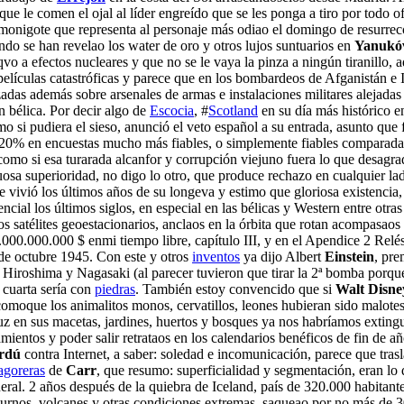
e le comen el ojal al líder engreído que se les ponga a tiro por todo o
 monigote que representa al personaje más odiao el domingo de resurre
ando se han revelao los water de oro y otros lujos suntuarios en
Yanukó
vo a efectos nucleares y que no se le vaya la pinza a ningún tiranillo, a
películas catastróficas y parece que en los bombardeos de Afganistán e 
zadas además sobre arsenales de armas e instalaciones militares alejadas
n bélica. Por decir algo de
Escocia
, #
Scotland
en su día más histórico 
mo si pudiera el sieso, anunció el veto español a su entrada, asunto que
 20% en encuestas mucho más fiables, o simplemente fiables comparadas
 como si esa turarada alcanfor y corrupción viejuno fuera lo que desagra
tuosa superioridad, no digo lo otro, que produce rechazo en cualquier l
 vivió los últimos años de su longeva y estimo que gloriosa existencia, 
encial los últimos siglos, en especial en las bélicas y Western entre ot
os satélites geoestacionarios, anclaos en la órbita que rotan acompasaos 
000.000.000 $ enmi tiempo libre, capítulo III, y en el Apendice 2 Relés
e octubre 1945. Con este y otros
inventos
ya dijo Albert
Einstein
, pr
Hiroshima y Nagasaki (al parecer tuvieron que tirar la 2ª bomba porque
 cuarta sería con
piedras
. También estoy convencido que si
Walt Disne
í comoque los animalitos monos, cervatillos, leones hubieran sido malot
 la luz en sus macetas, jardines, huertos y bosques ya nos habríamos exti
mientos y poder salir retrataos en los calendarios benéficos de fin de
rdú
contra Internet, a saber: soledad e incomunicación, parece que tra
agoreras
de
Carr
, que resumo: superficialidad y segmentación, eran lo
l. 2 años después de la quiebra de Iceland, país de 320.000 habitantes 
diurnos, volcanes y otras condiciones extremas, saqueao por no más de