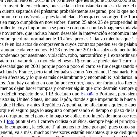
vencimiento en 2015 al 14 % interés que les supone 35.000.000 $ solo e
 lo invertido en acciones, pues seda la circunstancia que es a la vez el
 cuenta separada del préstamo probablemente asegurao, por lo que no t
 Común con mayúsculas, pues la anhelada
Europa
en su origen fue 1 ac
ia en mayo cumplida en noviembre, fueron 25 años 25 de prosperidad i
o milenio, cuya importancia se puede comparar con las imágenes todavía
de noviembre, que incluso hacen deseable la intervención económica int
 tiempo que dura, normalmente 10 años, pero es 1 fianza mientras que 1 
a fe en los actos de compraventa cuyos contratos pueden ser de palabra y
es, aunque cada vez menos. El 28 noviembre 2010 los suizos de neutralid
ondenaos por asesinato, violación, robo, narcotráfico y 1 extraordinari
ataron el valor de su moneda, el peso al $ como se puede atar 1 carro 
descabalgao en 2001 porque poco a poco el carro se fue desguazando en
tschland y France, pero también países como Nederland, Denamark, Fin
ién afectaos, y lo que es más deslumbrante y encomiable: ¡solidarios! 
aos. Aún hay camino en común por recorrer, pues por fortuna los fuertes
 menos dejan hacer trampas y cometer algún que otro desmán siempre que 
 o déficit respecto de su PIB declarao que
España
o Portugal, pero siemp
ralia, United States, incluso Japón, donde sigue imperando la buena f
o alde Hellas, y antes República Argentina, no afectaron siquiera o ape
rque el seguro paga lo asegurao compensando el tiempo o plazo de la in
testo o ruptura en el pago o impago se aplica otro interés de mora ose re
mo 1
foto
puntual en 1 carrera ciclista o atlética, siempre bajo el princi
que lo componen, la célebre T, al menos no tiene por qué, pues como su nom
eneral, va a más, muchos inversores estarán encantaos que se dediquen l