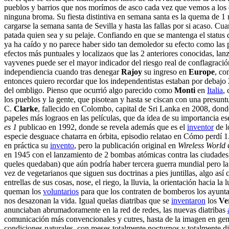
pueblos y barrios que nos morímos de asco cada vez que vemos a los qu
ninguna broma. Su fiesta distintiva en semana santa es la quema de 1
cargarse la semana santa de Sevilla y hasta las fallas por si acaso. Cu
patada quien sea y su pelaje. Confiando en que se mantenga el status q
ya ha caído y no parece haber sido tan demoledor su efecto como las 
efectos más puntuales y localizaos que las 2 anteriores conocidas, lan
vayvenes puede ser el mayor indicador del riesgo real de conflagració
independiencia cuando tras denegar
Rajoy
su ingreso en
Europe
, co
entonces quiero recordar que los independentistas estaban por debajo
del ombligo. Pienso que ocurrió algo parecido como
Monti
en
Italia
,
los pueblos y la gente, que pisotean y hasta se ciscan con una presun
C.
Clarke
, fallecido en Colombo, capital de Sri Lanka en 2008, donde
papeles más lograos en las películas, que da idea de su importancia es
es 1
publicao en 1992, donde se revela además que es el
inventor
de l
especie desguace chatarra en órbita, episodio relatao en Cómo perdí 1.
en práctica su
invento
, pero la publicación original en
Wireless World
d
en 1945 con el lanzamiento de 2 bombas atómicas contra las ciudades 
queles quedaban) que aún podría haber tercera guerra mundial pero la
vez de vegetarianos que siguen sus doctrinas a pies juntillas, algo as
entrellas de sus cosas, nose, el riego, la lluvia, la orientación hacia
queman los
voluntarios
para que los contraten de bomberos los ayunta
nos desazonan la vida. Igual quelas diatribas que se
inventaron
los
Ve
anunciaban abrumadoramente en la red de redes, las nuevas diatribas
comunicación más convencionales y cutres, hasta de la imagen en genera
condiciones naturales, con meses totalmente nocturnos y totalmente 