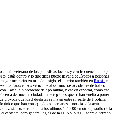
 al más veterano de los periodistas locales y con frecuencia el mejor
as1to, estás dentro y lo que dices puede llevar a equívocos a personas
mayor meteorito en más de 1 siglo, el anterior también en
Russia
en
evan cámaras en sus vehículos al ser muchos accidentes de tráfico
on 1 ataque o accidente de tipo militar, y ese en especial, como ese
rió cerca de muchas ciudadades y regiones que se han vuelto a poner
ue provoca que los 3 duelistas se maten entre sí, parte de 1 policía
 único que han conseguido es acercar esas noticias a la actualidad,
so devastador, se remonta a los últimos #años90 en otro episodio de la
 el cantante, pero general inglés de la OTAN NATO sobre el terreno,