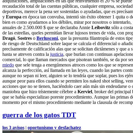
adquisiciones, ampliaciones en las que reinvirtiendo el 20 % se pued
recaudación total de las cuentas públicas, cualquier empresa, sociedad 
deportivos, merece la pena ser sostenidas o ayudadas, que es precísam
y
Europa
en época tan convulsa, intentó sin éxito obtener 1 quita o d
bien es como ayudarnos a los débiles, mirar por nosotros o intentarlo
anuales de 2.500.000 $ que se declaraba Annie
Leibovitz
sólo a cost
de las estrellas, queles permitían llevar lujosos trenes de vida, con 
Dragó
,
Sostres
o
Berlusconi
, que la presunta filantropía de estos ti
de riesgo de Deutschland sobre laque se calcula el diferencial o añadi
precísamente de calificación alas que se solicitan dictámenes y que a
hasta se atreven contra la
justicia
, que burlan con continuas apelacione
comercial, lo que llaman mercados que pisotean también, se da por se
miedo
que sele tenga a energúmenos atroces como los que se represent
alcanza la perfección, así llamada en las leyes, cuando las partes con
aunque no sepan ni leer, alguien se lo tendría que soplar, pues los ejé
aunque peor para ellos cuando se permiten los naked shot selling, ven
acciones que no se tienen, haciéndolo caer aún más sin endeudarse o 
maniobra que hizo trístemente célebre a
Kerviel
, broker del principa
que se había especializao poreste procedimiento. Aunque las primas de
momento por el mismo procedimiento mediante la clausula de recom
guerra de los gatos TDT
los 3 avisos
|
oportunismo y desfachatez