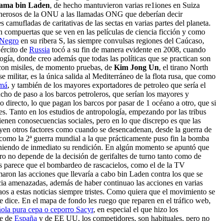
ama bin Laden
, de hecho mantuvieron varias re1iones en Suiza
enerosos de la ONU a las llamadas ONG que deberían decir
 camufladas de caritativas de las sectas en varias partes del planeta.
compuertas que se ven en las películas de ciencia ficción y como
 Negro
en su ribera S, las siempre convulsas regiones del Caúcaso,
jército de
Russia
tocó a su fin de manera evidente en 2008, cuando
logía, donde creo además que todas las políticas que se practican son
s con misiles, de momento pruebas, de
Kim Jong Un
, el tirano North
militar, es la única salida al Mediterráneo de la flota rusa, que como
má
, y también de los mayores exportadores de petroleo que sería el
ho de paso a los barcos petroleros, que serían los mayores y
directo, lo que pagan los barcos por pasar de 1 océano a otro, que si
s. Tanto en los estudios de antropología, empezando por las tribus
ienen conosecuencias sociales, pero en lo que discrepo es que las
en otros factores como cuando se desencadenan, desde la guerra de
como la 2ª guerra mundial a la que prácticamente puso fin la bomba
eniendo de inmediato su rendición. En algún momento se apuntó que
ro no depende de la decisión de gerifaltes de turno tanto como de
s parece que el bombardeo de rascacielos, como el de la TV
ron las acciones que llevaría a cabo bin Laden contra los que se
ia amenazadas, además de haber continuao las acciones en varias
aos a estas noticias siempre tristes. Como quiera que el movimiento se
dice. En el mapa de fondo les ruego que reparen en el tráfico web,
añola pura cepa o ceporro Sacyr
, en especial el que hizo los
te de
España
y de EE UU, los competidores, son habituales, pero no