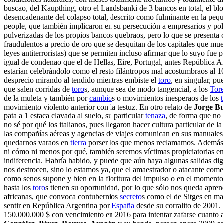
buscao, del Kaupthing, otro el Landsbanki de 3 bancos en total, el blo
desencadenante del colapso total, descrito como fulminante en la peq
people, que también implicaron en su persecución a empresarios y pol
pulverizadas de los propios bancos quebraos, pero lo que se present
fraudulentos a precio de oro que se desquitan de los capitales que m
leyes antiterroristas) que se permiten incluso afirmar que lo suyo fue 
igual de condenao que el de Hellas, Eire, Portugal, antes República 
estarían celebrándolo como el resto filántropos mal acostumbraos al 1
desprecio mirando al tendido mientras embiste el
toro
, en singular, p
que salen corridas de
toro
s, aunque sea de modo tangencial, a los
Tor
de la muleta y también por
cambio
s o movimientos inesperaos de los
movimiento violento anterior con la testuz. En otro relato de
Jorge B
pata a 1 estaca clavada al suelo, su particular
tenaza
, de forma que no 
no sé por qué los italianos, pues llegaron hacer cultura particular de 
las compañías aéreas y agencias de viajes comunican en sus manuales i
quedarnos varaos en
tierra
porser los que menos reclamamos. Además d
ni cómo ni menos por qué, también seremos víctimas propiciatorias en 
indiferencia. Habría habido, y puede que aún haya algunas salidas dig
nos destrocen, sino lo estamos ya, que el amaestrador o atacante com
como senos supone y bien en la floritura del impulso o en el momento
hasta los
toro
s tienen su oportunidad, por lo que sólo nos queda apren
africanas, que convoca contubernios
secreto
s como el de Sitges en ma
sentir en República Argentina por
España
desde su corralito de 2001
150.000.000 $ con vencimiento en 2016 para intentar zafarse cuanto a