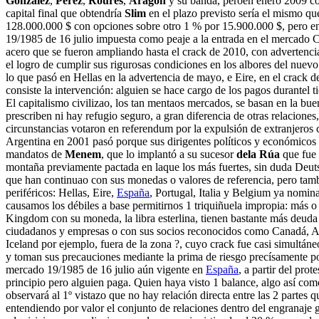
González
,
Pérez
,
Roures
,
Aragón
y su banda, peroen enero 2009 con 
capital final que obtendría
Slim
en el plazo previsto sería el mismo que
128.000.000 $ con opciones sobre otro 1 % por 15.900.000 $, pero en
19/1985 de 16 julio impuesta como peaje a la entrada en el mercado
acero que se fueron ampliando hasta el crack de 2010, con advertenc
el logro de cumplir sus rigurosas condiciones en los albores del nuev
lo que pasó en Hellas en la advertencia de mayo, e Eire, en el crack 
consiste la intervención: alguien se hace cargo de los pagos durantel
El capitalismo civilizao, los tan mentaos mercados, se basan en la buen
prescriben ni hay refugio seguro, a gran diferencia de otras relacion
circunstancias votaron en referendum por la expulsión de extranjeros c
Argentina en 2001 pasó porque sus dirigentes políticos y económicos 
mandatos de
Menem
, que lo implantó a su sucesor
dela Rúa
que fue 
montaña previamente pactada en laque los más fuertes, sin duda Deu
que han continuao con sus monedas o valores de referencia, pero tamb
periféricos: Hellas, Eire,
España
, Portugal, Italia y Belgium ya nomin
causamos los débiles a base permitirnos 1 triquiñuela impropia: más o
Kingdom con su moneda, la libra esterlina, tienen bastante más deuda
ciudadanos y empresas o con sus socios reconocidos como Canadá, Aust
Iceland por ejemplo, fuera de la zona ?, cuyo crack fue casi simultáne
y toman sus precauciones mediante la prima de riesgo precísamente po
mercado 19/1985 de 16 julio aún vigente en
España
, a partir del pro
principio pero alguien paga. Quien haya visto 1 balance, algo así co
observará al 1º vistazo que no hay relación directa entre las 2 partes 
entendiendo por valor el conjunto de relaciones dentro del engranaje g