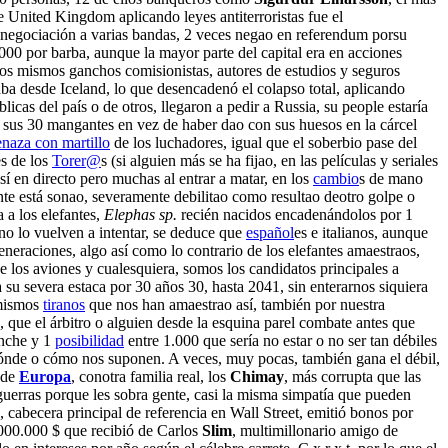
e United Kingdom aplicando leyes antiterroristas fue el
a negociación a varias bandas, 2 veces negao en referendum porsu
00 por barba, aunque la mayor parte del capital era en acciones
os mismos ganchos comisionistas, autores de estudios y seguros
ba desde Iceland, lo que desencadenó el colapso total, aplicando
licas del país o de otros, llegaron a pedir a Russia, su people estaría
o sus 30 mangantes en vez de haber dao con sus huesos en la cárcel
enaza con martillo
de los luchadores, igual que el soberbio pase del
es de los
Torer@
s (si alguien más se ha fijao, en las películas y seriales
í en directo pero muchas al entrar a matar, en los
cambio
s de mano
nte está sonao, severamente debilitao como resultao deotro golpe o
 a los elefantes,
Elephas sp.
recién nacidos encadenándolos por 1
no lo vuelven a intentar, se deduce que
español
es e italianos, aunque
generaciones, algo así como lo contrario de los elefantes amaestraos,
e los aviones y cualesquiera, somos los candidatos principales a
 severa estaca por 30 años 30, hasta 2041, sin enterarnos siquiera
 mismos
tiranos
que nos han amaestrao así, también por nuestra
 que el árbitro o alguien desde la esquina parel combate antes que
nche y 1
posibilidad
entre 1.000 que sería no estar o no ser tan débiles
dónde o cómo nos suponen. A veces, muy pocas, también gana el débil,
 de
Europa
, conotra familia real, los
Chimay
, más corrupta que las
uerras porque les sobra gente, casi la misma simpatía que pueden
, cabecera principal de referencia en Wall Street, emitió bonos por
000.000 $ que recibió de Carlos
Slim
, multimillonario amigo de