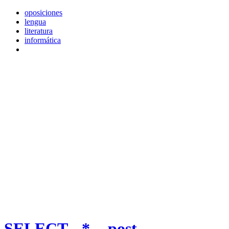
oposiciones
lengua
literatura
informática
SELECT
_-*-_ post