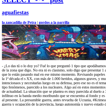
aguafiestas
la zancadilla de Petra
|
gordos a la parrilla
- ¿Lo das tú o lo doy yo? Fué lo que preguntó 1 tipo que apodábamos
de la zona que digo. No era ni es clasismo, solo digo que presentar 1 ac
que lo están pasando mal en ese mismo momento. Revisando papeles por
la 1ª década el s XX, con más de 1.000 heridos, algunos graves, y muc
intencionaos y necesitarlas luego en su defensa, pero ese no es el tem
tipo fenómenos, parecido a los nucleares. Algo así en estos momentos
de actualidad. La situación que se plantea es muy parecida al duelo a 
infiltrao en la banda medio moribundo que se encuentra al fondo y es
al presente. La presumible guerra, antes revuelta de Ucrania, #Krimea 
guerra y ocupación de la provincia, luego autonomía y nuevo estado 