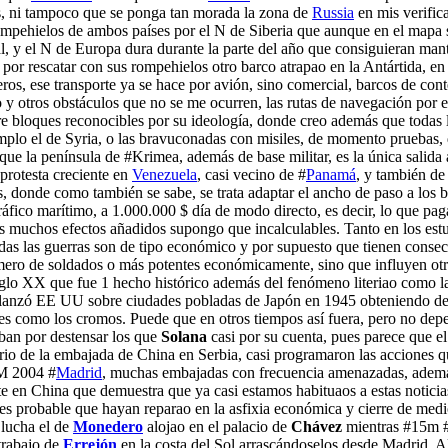
as, ni tampoco que se ponga tan morada la zona de
Russia
en mis verific
 rompehielos de ambos países por el N de Siberia que aunque en el mapa s
, y el N de Europa dura durante la parte del año que consiguieran mante
por rescatar con sus rompehielos otro barco atrapao en la Antártida, en 
uceros, ese transporte ya se hace por avión, sino comercial, barcos de con
 y otros obstáculos que no se me ocurren, las rutas de navegación por e
e bloques reconocibles por su ideología, donde creo además que todas la
emplo el de Syria, o las bravuconadas con misiles, de momento pruebas,
 que la península de #Krimea, además de base militar, es la única salida
protesta creciente en
Venezuela
, casi vecino de #
Panamá
, y también de
donde como también se sabe, se trata adaptar el ancho de paso a los ba
ico marítimo, a 1.000.000 $ día de modo directo, es decir, lo que paga
ros muchos efectos añadidos supongo que incalculables. Tanto en los est
das las guerras son de tipo económico y por supuesto que tienen consec
ero de soldados o más potentes económicamente, sino que influyen otr
glo XX que fue 1 hecho histórico además del fenómeno literiao como la
ue lanzó EE UU sobre ciudades pobladas de Japón en 1945 obteniendo de
es como los cromos. Puede que en otros tiempos así fuera, pero no depen
ban por destensar los que
Solana
casi por su cuenta, pues parece que e
o de la embajada de China en Serbia, casi programaron las acciones que
-M 2004 #
Madrid
, muchas embajadas con frecuencia amenazadas, además
te en China que demuestra que ya casi estamos habituaos a estas noticias 
ales probable que hayan reparao en la asfixia económica y cierre de me
 lucha el de
Monedero
alojao en el palacio de
Chávez
mientras #15m #
 trabajo de
Errejón
en la costa del Sol arrascándoselos desde Madrid. Al