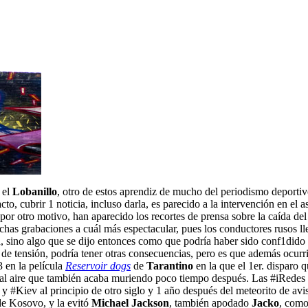
 el
Lobanillo
, otro de estos aprendiz de mucho del periodismo deportivo
to, cubrir 1 noticia, incluso darla, es parecido a la intervención en el 
 otro motivo, han aparecido los recortes de prensa sobre la caída del 
has grabaciones a cuál más espectacular, pues los conductores rusos ll
a, sino algo que se dijo entonces como que podría haber sido conf1dido c
 de tensión, podría tener otras consecuencias, pero es que además ocur
3 en la película
Reservoir dogs
de
Tarantino
en la que el 1er. disparo q
 al aire que también acaba muriendo poco tiempo después. Las #iRedes lo
y #Kiev al principio de otro siglo y 1 año después del meteorito de avi
de Kosovo, y la evitó
Michael Jackson
, también apodado
Jacko
, como