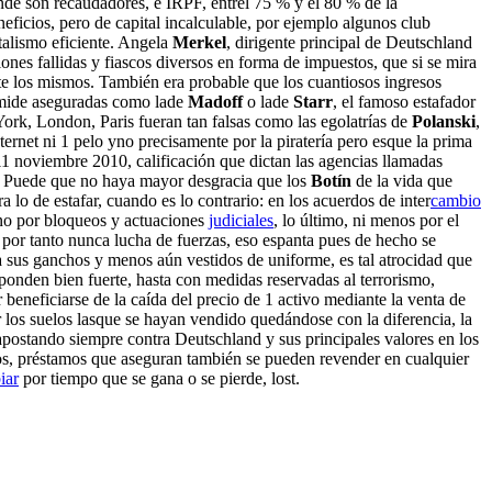
nde son recaudadores, e IRPF, entrel 75 % y el 80 % de la
neficios, pero de capital incalculable, por ejemplo algunos club
talismo eficiente. Angela
Merkel
, dirigente principal de Deutschland
ones fallidas y fiascos diversos en forma de impuestos, que si se mira
nte los mismos. También era probable que los cuantiosos ingresos
ámide aseguradas como lade
Madoff
o lade
Starr
, el famoso estafador
York, London, Paris fueran tan falsas como las egolatrías de
Polanski
,
Internet ni 1 pelo yno precisamente por la piratería pero esque la prima
 11 noviembre 2010, calificación que dictan las agencias llamadas
 Puede que no haya mayor desgracia que los
Botín
de la vida que
lo de estafar, cuando es lo contrario: en los acuerdos de inter
cambio
 no por bloqueos y actuaciones
judiciales
, lo último, ni menos por el
por tanto nunca lucha de fuerzas, eso espanta pues de hecho se
e a sus ganchos y menos aún vestidos de uniforme, es tal atrocidad que
esponden bien fuerte, hasta con medidas reservadas al terrorismo,
 beneficiarse de la caída del precio de 1 activo mediante la venta de
 los suelos lasque se hayan vendido quedándose con la diferencia, la
apostando siempre contra Deutschland y sus principales valores en los
tos, préstamos que aseguran también se pueden revender en cualquier
iar
por tiempo que se gana o se pierde, lost.