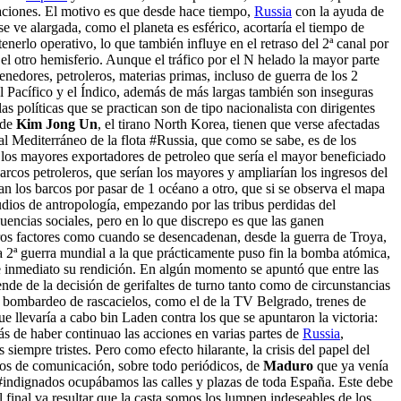
aciones. El motivo es que desde hace tiempo,
Russia
con la ayuda de
e ve alargada, como el planeta es esférico, acortaría el tiempo de
nerlo operativo, lo que también influye en el retraso del 2ª canal por
el otro hemisferio. Aunque el tráfico por el N helado la mayor parte
tenedores, petroleros, materias primas, incluso de guerra de los 2
l Pacífico y el Índico, además de más largas también son inseguras
s políticas que se practican son de tipo nacionalista con dirigentes
 de
Kim Jong Un
, el tirano North Korea, tienen que verse afectadas
 al Mediterráneo de la flota #Russia, que como se sabe, es de los
 los mayores exportadores de petroleo que sería el mayor beneficiado
rcos petroleros, que serían los mayores y ampliarían los ingresos del
n los barcos por pasar de 1 océano a otro, que si se observa el mapa
udios de antropología, empezando por las tribus perdidas del
uencias sociales, pero en lo que discrepo es que las ganen
os factores como cuando se desencadenan, desde la guerra de Troya,
 2ª guerra mundial a la que prácticamente puso fin la bomba atómica,
 inmediato su rendición. En algún momento se apuntó que entre las
de de la decisión de gerifaltes de turno tanto como de circunstancias
l bombardeo de rascacielos, como el de la TV Belgrado, trenes de
 llevaría a cabo bin Laden contra los que se apuntaron la victoria:
 de haber continuao las acciones en varias partes de
Russia
,
siempre tristes. Pero como efecto hilarante, la crisis del papel del
dios de comunicación, sobre todo periódicos, de
Maduro
que ya venía
indignados ocupábamos las calles y plazas de toda España. Este debe
 final va resultar que la casta somos los lumpen indeseables de los