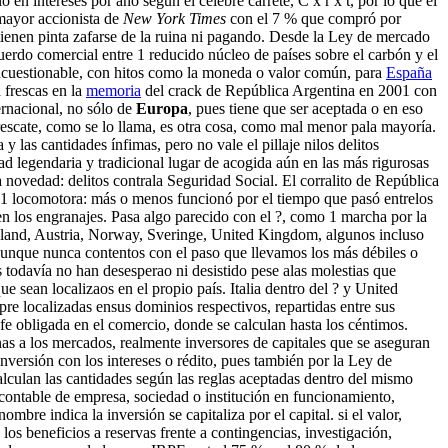
n intereses por año según el célebre carrete, C x r x t, por lo que el
 mayor accionista de
New York Times
con el 7 % que compró por
ienen pinta zafarse de la ruina ni pagando. Desde la Ley de mercado
uerdo comercial entre 1 reducido núcleo de países sobre el carbón y el
ncuestionable, con hitos como la moneda o valor común, para
España
 frescas en la
memoria
del crack de República Argentina en 2001 con
ernacional, no sólo de
Europa
, pues tiene que ser aceptada o en eso
rescate, como se lo llama, es otra cosa, como mal menor pala mayoría.
 las cantidades ínfimas, pero no vale el pillaje nilos delitos
ad legendaria y tradicional lugar de acogida aún en las más rigurosas
a novedad: delitos contrala Seguridad Social. El corralito de República
a 1 locomotora: más o menos funcionó por el tiempo que pasó entrelos
 los engranajes. Pasa algo parecido con el ?, como 1 marcha por la
land, Austria, Norway, Sveringe, United Kingdom, algunos incluso
aunque nunca contentos con el paso que llevamos los más débiles o
 todavía no han desesperao ni desistido pese alas molestias que
sean localizaos en el propio país. Italia dentro del ? y United
re localizadas ensus dominios respectivos, repartidas entre sus
e obligada en el comercio, donde se calculan hasta los céntimos.
nas a los mercados, realmente inversores de capitales que se aseguran
versión con los intereses o rédito, pues también por la Ley de
calculan las cantidades según las reglas aceptadas dentro del mismo
po contable de empresa, sociedad o institución en funcionamiento,
bre indica la inversión se capitaliza por el capital. si el valor,
os beneficios a reservas frente a contingencias, investigación,