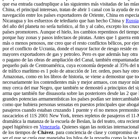
que esa entrada cuadruplique a las siguientes más visitadas de las mí
China, el principal interesao, tratan de abrir 1 canal con la ayuda de
navegación entre los países exportadores de Oriente, China en especial
Nicaragua y los esfuerzos de telediario que han hecho China y
Russia
del año del planeta no sería turístico, al fin y al cabo, excepto los cr
países promotores. Aunque el hielo, los cambios repentinos del tiempo
porque hay zonas y pasos infectaos de piratas. Antes que 1 guerra entr
más o menos penosos, me creo que el resto conflictos bélicos, por ej
por el conflicto de Ucrania, donde el mayor factor de riesgo reside en
mayores exportadores de gas y petroleo. Pero es que además hay otra 
o pagano de las obras de ampliación del Canal, también empantanadas, 
pequeño país de Centroamérica, cuya economía depende al 35% del tráf
de tráfico marítimo es 1 polo de atracción de 1er. orden, pues hay ot
Amazonas, como en los libros de historia, se viene a demostrar que to
necesariamente los contendientes más y mejor armaos, con mayor núm
muy cerca del mar Negro, que también se demostró a principios del si
arma que también fue disuasoria sobre las posteriores desde las 2 q
grandes potencias armamentísticas los países podían ser intercambiabl
como que hubiera personas sensatas en puestos principales que aboga
pasajeros cuando estaban cruzando 1 puente y el no menos premonitori
rascacielos el 11S 2001 New York, trenes repletos de pasajeros el 11
dramática la matanza de la escuela de Beslan, la del teatro, otra recien
papel higiénico en
Venezuela
. Quienes sigan las noticias internacion
de los tiempos de
Chávez
. para conciencia de clase y compromiso de
ser el que se creía que manejaba los hilos de la revuelta como la beca