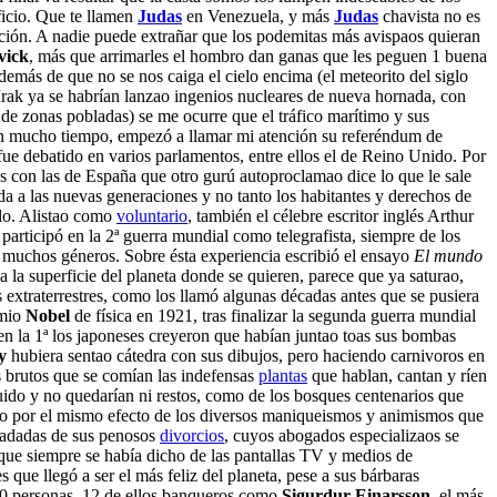
ficio. Que te llamen
Judas
en Venezuela, y más
Judas
chavista no es
cción. A nadie puede extrañar que los podemitas más avispaos quieran
vick
, más que arrimarles el hombro dan ganas que les peguen 1 buena
demás de que no se nos caiga el cielo encima (el meteorito del siglo
Irak ya se habrían lanzao ingenios nucleares de nueva hornada, con
 de zonas pobladas) se me ocurre que el tráfico marítimo y sus
en mucho tiempo, empezó a llamar mi atención su referéndum de
 fue debatido en varios parlamentos, entre ellos el de Reino Unido. Por
 con las de España que otro gurú autoproclamao dice lo que le sale
da a las nuevas generaciones y no tanto los habitantes y derechos de
ado. Alistao como
voluntario
, también el célebre escritor inglés Arthur
participó en la 2ª guerra mundial como telegrafista, siempre de los
ras muchos géneros. Sobre ésta experiencia escribió el ensayo
El mundo
a la superficie del planeta donde se quieren, parece que ya saturao,
 extraterrestres, como los llamó algunas décadas antes que se pusiera
emio
Nobel
de física en 1921, tras finalizar la segunda guerra mundial
n la 1ª los japoneses creyeron que habían juntao toas sus bombas
y
hubiera sentao cátedra con sus dibujos, pero haciendo carnivoros en
es brutos que se comían las indefensas
plantas
que hablan, cantan y ríen
nguido y no quedarían ni restos, como de los bosques centenarios que
 año por el mismo efecto de los diversos maniqueismos y animismos que
sladadas de sus penosos
divorcios
, cuyos abogados especializaos se
 que siempre se había dicho de las pantallas TV y medios de
que llegó a ser el más feliz del planeta, pese a sus bárbaras
 30 personas, 12 de ellos banqueros como
Sigurdur Einarsson
, el más