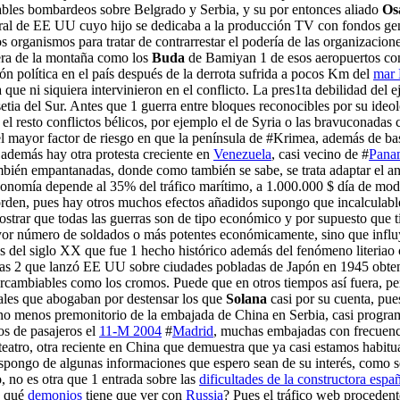
cables bombardeos sobre Belgrado y Serbia, y su por entonces aliado
Os
eral de EE UU cuyo hijo se dedicaba a la producción TV con fondos g
 organismos para tratar de contrarrestar el podería de las organizaciones
era de la montaña como los
Buda
de Bamiyan 1 de esos aeropuertos con 
ión política en el país después de la derrota sufrida a pocos Km del
mar
ue ni siquiera intervinieron en el conflicto. La pres1ta debilidad del e
etia del Sur. Antes que 1 guerra entre bloques reconocibles por su ideo
el resto conflictos bélicos, por ejemplo el de Syria o las bravuconada
l mayor factor de riesgo en que la península de #Krimea, además de base 
 además hay otra protesta creciente en
Venezuela
, casi vecino de #
Pana
bién empantanadas, donde como también se sabe, se trata adaptar el anc
onomía depende al 35% del tráfico marítimo, a 1.000.000 $ día de modo 
 orden, pues hay otros muchos efectos añadidos supongo que incalculable
ostrar que todas las guerras son de tipo económico y por supuesto que t
or número de soldados o más potentes económicamente, sino que influy
 del siglo XX que fue 1 hecho histórico además del fenómeno literiao 
e las 2 que lanzó EE UU sobre ciudades pobladas de Japón en 1945 obt
tercambiables como los cromos. Puede que en otros tiempos así fuera, pe
pales que abogaban por destensar los que
Solana
casi por su cuenta, pue
no menos premonitorio de la embajada de China en Serbia, casi programa
os de pasajeros el
11-M 2004
#
Madrid
, muchas embajadas con frecuenc
 teatro, otra reciente en China que demuestra que ya casi estamos habitu
pongo de algunas informaciones que espero sean de su interés, como se 
o, no es otra que 1 entrada sobre las
dificultades de la constructora esp
o qué
demonios
tiene que ver con
Russia
? Pues el tráfico web proceden