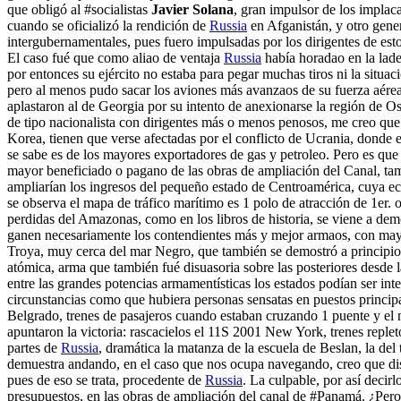
que obligó al #socialistas
Javier Solana
, gran impulsor de los impla
cuando se oficializó la rendición de
Russia
en Afganistán, y otro gen
intergubernamentales, pues fuero impulsadas por los dirigentes de estos
El caso fué que como aliao de ventaja
Russia
había horadao en la lad
por entonces su ejército no estaba para pegar muchas tiros ni la situac
pero al menos pudo sacar los aviones más avanzaos de su fuerza aérea q
aplastaron al de Georgia por su intento de anexionarse la región de Os
de tipo nacionalista con dirigentes más o menos penosos, me creo que 
Korea, tienen que verse afectadas por el conflicto de Ucrania, donde e
se sabe es de los mayores exportadores de gas y petroleo. Pero es que
mayor beneficiado o pagano de las obras de ampliación del Canal, tam
ampliarían los ingresos del pequeño estado de Centroamérica, cuya ec
se observa el mapa de tráfico marítimo es 1 polo de atracción de 1er.
perdidas del Amazonas, como en los libros de historia, se viene a dem
ganen necesariamente los contendientes más y mejor armaos, con may
Troya, muy cerca del mar Negro, que también se demostró a principios
atómica, arma que también fué disuasoria sobre las posteriores desd
entre las grandes potencias armamentísticas los estados podían ser in
circunstancias como que hubiera personas sensatas en puestos princi
Belgrado, trenes de pasajeros cuando estaban cruzando 1 puente y el 
apuntaron la victoria: rascacielos el 11S 2001 New York, trenes replet
partes de
Russia
, dramática la matanza de la escuela de Beslan, la del
demuestra andando, en el caso que nos ocupa navegando, creo que dis
pues de eso se trata, procedente de
Russia
. La culpable, por así decirl
presupuestos, en las obras de ampliación del canal de #Panamá. ¿Per