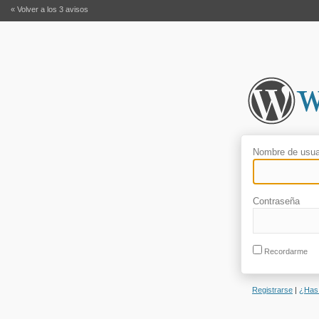
« Volver a los 3 avisos
Nombre de usua
Contraseña
Recordarme
Registrarse
|
¿Has 