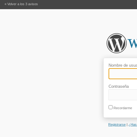
« Volver a los 3 avisos
Nombre de usua
Contraseña
Recordarme
Registrarse
|
¿Has 