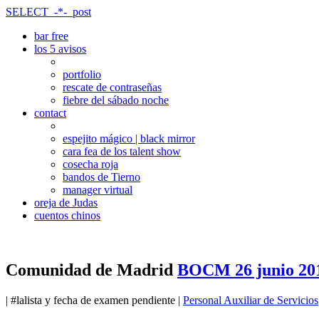
SELECT_-*-_post
bar free
los 5 avisos
portfolio
rescate de contraseñas
fiebre del sábado noche
contact
espejito mágico | black mirror
cara fea de los talent show
cosecha roja
bandos de Tierno
manager virtual
oreja de Judas
cuentos chinos
Comunidad de Madrid
BOCM 26 junio 2019
| #lalista y fecha de examen pendiente |
Personal Auxiliar de Servicios