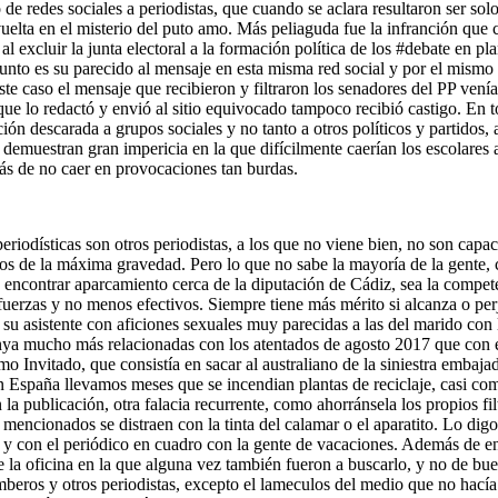
e redes sociales a periodistas, que cuando se aclara resultaron ser solo
vuelta en el misterio del puto amo. Más peliaguda fue la infranción que 
al excluir la junta electoral a la formación política de los #debate en pla
unto es su parecido al mensaje en esta misma red social y por el mismo 
ste caso el mensaje que recibieron y filtraron los senadores del PP vení
e lo redactó y envió al sitio equivocado tampoco recibió castigo. En tod
ión descarada a grupos sociales y no tanto a otros políticos y partidos,
emuestran gran impericia en la que difícilmente caerían los escolares a
más de no caer en provocaciones tan burdas.
eriodísticas son otros periodistas, a los que no viene bien, no son capa
tos de la máxima gravedad. Pero lo que no sabe la mayoría de la gente, c
encontrar aparcamiento cerca de la diputación de Cádiz, sea la competenc
fuerzas y no menos efectivos. Siempre tiene más mérito si alcanza o perj
d su asistente con aficiones sexuales muy parecidas a las del marido co
ya mucho más relacionadas con los atentados de agosto 2017 que con el
nvitado, que consistía en sacar al australiano de la siniestra embajada
 España llevamos meses que se incendian plantas de reciclaje, casi com
 la publicación, otra falacia recurrente, como ahorránsela los propios 
 mencionados se distraen con la tinta del calamar o el aparatito. Lo di
, y con el periódico en cuadro con la gente de vacaciones. Además de e
 la oficina en la que alguna vez también fueron a buscarlo, y no de bue
beros y otros periodistas, excepto el lameculos del medio que no hacía