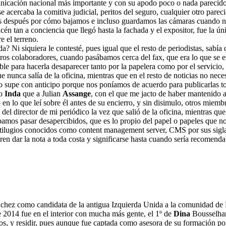
municación nacional más importante y con su apodo poco o nada parecid
 acercaba la comitiva judicial, peritos del seguro, cualquier otro parec
s después por cómo bajamos e incluso guardamos las cámaras cuando nos
én tan a conciencia que llegó hasta la fachada y el expositor, fue la ún
e el terreno.
? Ni siquiera le contesté, pues igual que el resto de periodistas, sabía q
ros colaboradores, cuando pasábamos cerca del fax, que era lo que se e
ible para hacerla desaparecer tanto por la papelera como por el servicio
e nunca salía de la oficina, mientras que en el resto de noticias no nec
o supe con anticipo porque nos poníamos de acuerdo para publicarlas to
do
Inda
que a Julian
Assange
, con el que me jacto de haber mantenido 
n lo que leí sobre él antes de su encierro, y sin disimulo, otros miemb
del director de mi periódico la vez que salió de la oficina, mientras que 
bamos pasar desapercibidos, que es lo propio del papel o papeles que nos
artilugios conocidos como content management server, CMS por sus sigla
n dar la nota a toda costa y significarse hasta cuando sería recomendab
hez como candidata de la antigua Izquierda Unida a la comunidad de Ma
 2014 fue en el interior con mucha más gente, el 1º de
Dina
Bousselham,
s, y residir, pues aunque fue captada como asesora de su formación po