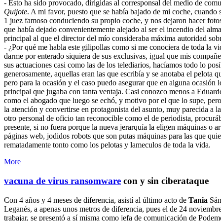
- Esto ha sido provocado, dirigidas al corresponsal del medio de co
Quijote
. A mi favor, puesto que se había bajado de mi coche, cuando se
1 juez famoso conduciendo su propio coche, y nos dejaron hacer foto
que había dejado convenientemente alejado al ser el incendio del almac
principal al que el director del mío consideraba máxima autoridad sobr
- ¿Por qué me habla este gilipollas como si me conociera de toda la vida
darme por enterado siquiera de sus exclusivas, igual que mis compañe
sus actuaciones casi como las de los telediarios, hacíamos todo lo pos
generosamente, aquellas eran las que escribía y se anotaba el pelota qu
pero para la ocasión y el caso puedo asegurar que en alguna ocasión l
principal que jugaba con tanta ventaja. Casi conozco menos a Eduar
como el abogado que luego se echó, y motivo por el que lo supe, pero e
la atención y convertirse en protagonista del asunto, muy parecida a la 
otro personal de oficio tan reconocible como el de periodista, procurá
presente, si no fuera porque la nueva jerarquía la eligen máquinas o 
páginas web, jodidos robots que son putas máquinas para las que quiere
rematadamente tonto como los pelotas y lameculos de toda la vida.
More
vacuna de virus ransomware
con y sin ciberataque
Con 4 años y 4 meses de diferencia, asistí al último acto de
Tania
Sánc
Leganés, a apenas unos metros de diferencia, pues el de 24 noviembre
trabajar, se presentó a sí misma como jefa de comunicación de Podemo