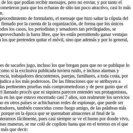
 de los que podían recibir mensajes, pero no enviar, y por tanto el
cometieron para que los echaran de sitio tan poco atractivo, casi lo más
n.
procedimiento de formulario, el mensaje que hizo saltar la cúpula del
a firmado por la cuenta de la organización, de forma que los únicos
os los casos, los periodistas y senadores tan privilegiados, se
 aprovechando la barra libre, que les están permitiendo ganar ventajas
 los que pretenden quitar el móvil, sino que además y por lo general,
ces de sacarles jugo, incluso los que bregan para que no se publique lo
omo si la exclusiva publicada tuviera ruido, e incluso alarmas y
ia, trabajadores descontentos, parejas, familiares, a toda costa, por
udica a los más poderosos. De las filtraciones que se atribuyen a
n las pertinentes pruebas más comprometedoras y de peor gusto que el
 llamado procés que ni siquiera parecen entender sus protagonistas,
 en las que estuvo encerrado casi 7 años, son realmente los servicios
o en otros países se achicharran redes de espionaje, que puede ser
filtradores, también conocidas como fuego amigo, de las palabras más
go porque en la época que se quemaban almacenes al final de la
nterarnos fácilmente, pues casi siempre se ve el humo por donde vivo,
nas maneras, se me coló de copiloto hasta que en el terreno en el que
 más que decir: