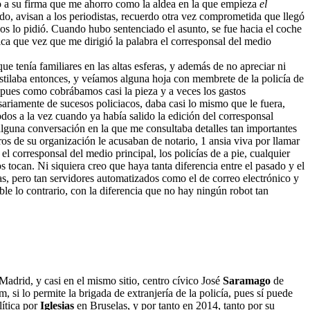
o a su firma que me ahorro como la aldea en la que empieza
el
ido, avisan a los periodistas, recuerdo otra vez comprometida que llegó
 lo pidió. Cuando hubo sentenciado el asunto, se fue hacia el coche
ica que vez que me dirigió la palabra el corresponsal del medio
ue tenía familiares en las altas esferas, y además de no apreciar ni
stilaba entonces, y veíamos alguna hoja con membrete de la policía de
, pues como cobrábamos casi la pieza y a veces los gastos
esariamente de sucesos policiacos, daba casi lo mismo que le fuera,
dos a la vez cuando ya había salido la edición del corresponsal
alguna conversación en la que me consultaba detalles tan importantes
ros de su organización le acusaban de notario, 1 ansia viva por llamar
el corresponsal del medio principal, los policías de a pie, cualquier
 tocan. Ni siquiera creo que haya tanta diferencia entre el pasado y el
s, pero tan servidores automatizados como el de correo electrónico y
le lo contrario, con la diferencia que no hay ningún robot tan
drid, y casi en el mismo sitio, centro cívico José
Saramago
de
 si lo permite la brigada de extranjería de la policía, pues sí puede
lítica por
Iglesias
en Bruselas, y por tanto en 2014, tanto por su