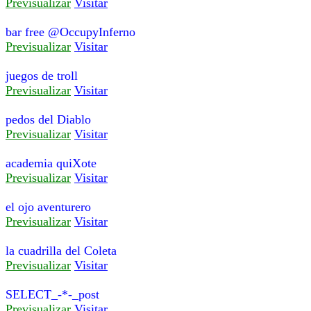
Previsualizar
Visitar
bar free @OccupyInferno
Previsualizar
Visitar
juegos de troll
Previsualizar
Visitar
pedos del Diablo
Previsualizar
Visitar
academia quiXote
Previsualizar
Visitar
el ojo aventurero
Previsualizar
Visitar
la cuadrilla del Coleta
Previsualizar
Visitar
SELECT_-*-_post
Previsualizar
Visitar