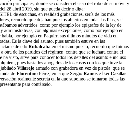
ación principales, donde se considera el caso del robo de su móvil y
del 28 abril 2019, sin que pueda decir o diga:
a SITEL de escuchas, en realidad grabaciones, sería de los más
res, recuerdo que dejaban puestos abiertos en todas las filas, y si
estábamos advertidos, como por ejemplo los epígrafes de la ley de
ales y administrativas, con algunas excepciones, como por ejemplo en
e habla, por ejemplo en Paquirri sus últimos minutos de vida en
badas. Es la clave del asunto, pues también estuve en las
jactarse de ello
Rubalcaba
en el mismo puesto, recuerdo que fuimos
 otra de los partidos del régimen, contra que se luchara contra el
ha visto, sirve para conocer todos los detalles del asunto e incluso
lquiera, pues hasta los abogados de los casos con los que tuve la
 jubilado
Villarejo
armado con grabadora en vez de pistola, que se
comida de
Florentino
Pérez, en la que Sergio
Ramos
e Íker
Casillas
nversación realmente secreta en la que supongo se tomaron todas las
resentante para contárselo.