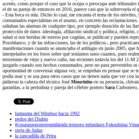
acento, como porque el caso que la ocupa o preocupa ante tribunales 
el de su pareja de entonces en 2016, parece casi que la sobrevuela el 
- Esta boca es mía. Dicho lo cual, me encanta el tema de los móviles, 
consumados especialistas en el asunto, en concreto las reclamaciones. R
saltaban las alarmas de cualquier tipo, por ejemplo duración de las ll
protección de datos -ideología, afiliación sindical y política, religión
salud si son heridas de toreros por cogidas, se publican y pueden rep
Pozoblanco, y de las infracciones, las de los políticos-, pero practic
manifestaciones cuando se anunciaba el artilugio en junio 2005, que
interpelados en los foros sobre qué teníamos unos cuantos, pues realm
terrorismo de viejo y nuevo cuño, tan recientes todavía los del 11-M 2
juzgarlo cuando son hechos consumados, pero no para prevenirlos ni ev
oportunidad de convensar alguna vez, se empeñan en pensar que se tra
podía usar y se usa para otros casos que no tienen nada que ver con l
pidieron la cabeza del técnico José
Mourinho
en su presencia, chivata
garantías, a la periodista y pareja del célebre portero
Sara
Carbonero, c
fantasma del Windsor hacia 1992
pedos del Diablo
#cosasqueponerenmilápida temores infundaos Fukushima Vina
oreja de Judas
la zancadilla de Petra