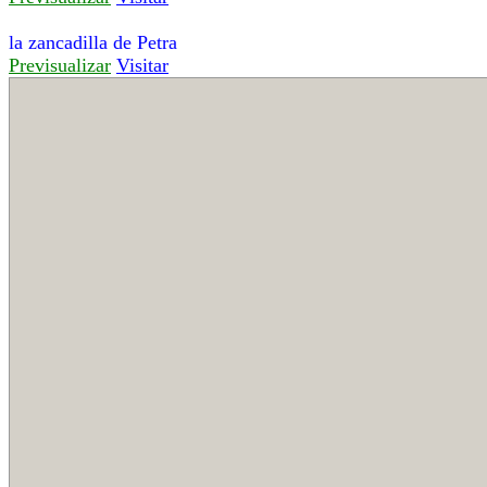
la zancadilla de Petra
Previsualizar
Visitar