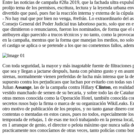
Entre las noticias de campaña #28a 2019, que la fachada ultra expulsó d
prolijo tema de los permisos, escritura, lectura y la leyenda urbana en
divertido que pasó, pues fue la reacción interna y externa de la cúpula 
- No hay mal que por bien no venga, #refrán. Lo extraordinario del as
Consejo General del Poder Judicial tras laborioso pacto, solo que en e
que dimitieron o renunciaron, fueron los nominados, de forma que el qu
atribuyen algo parecido a trucos técnicos y no tanto, como la provocac
en la campaña, mentras que la forma que manejan los medios, no solo d
el castigo se aplica o se pretende a los que no cometemos fallos, ade
Con toda seguridad, la mayor y más inagotable fuente de filtraciones p
que sea y llegan a jactarse después, hasta con pésimo gusto y en asun
sirenas, normalmente vienen preferidas de lucha más intensa que la de 
supuesto contra los perjudicaos que luchan por evitarlo con todas sus 
Julian
Assange
, las de la campaña contra Hillary
Clinton
, en realida
vestido manchado de semen de su becaria, y sobre todo las de Catalun
otras menos conocida como la Operación Hotel, también conocída como I
secretos rusos bajo la firma o marca de su organización WikiLeaks. En
otro motivo de publicación de los propios, y no tanto ganar dinero con
contentas o mentadas en estos casos, pues no todos, especialmente los
temporada de rebajas, 1 de esas me tocó trabajando en la prensa local
en 1 arranque de genio, el director o pelota máximo que nunca salía de
practicamente nos conocíamos de otras veces, tanto policías como bom