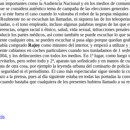
tan importantes como la Audiencia Nacional y en los medios de comunic
que se considera auténtico tema de campaña de las elecciones generales 
y si este fuera el caso cuando lo valoraba el robot de la propia máquin
ealmente no se escuchan las llamadas, ni siquiera las de los teleoperado
amadas, o el tono empleado, incluso algunas palabras negras de las que 
, creencias, origen racial o étnico, salud, vida sexual, infracciones pen
roducir los partes médicos, así como también se puede escuchar lo que s
amente cualquier otra, se pueden escuchar si pasa algo porque quedan gra
 había comprado
Rajoy
como ministro del interior, y empezó a utilizar y 
ente cabíamos en coches particulares cuando nos trasladamos de 1 sede a
004, y los delincuentes con todos los medios. En 1ª lugar, como luego se 
itarlos, pero sobre todo y 2ª, aparato tan sofisticado y en manos de cua
ta de otra cosa, por ejemplo la leyenda urbana del comisario de policía
a seguridad ni el periodismo. El caso más espectacular sigue siendo la 
zo a la prensa, pues al día siguiente estaba en todas las portadas la co
uando bastaba que cualquiera de los presentes hubiera llamado a su rep
rós