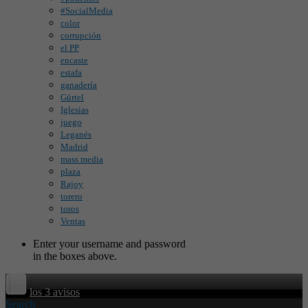
#SocialMedia
color
corrupción
el PP
encaste
estafa
ganadería
Gürtel
Iglesias
juego
Leganés
Madrid
mass media
plaza
Rajoy
torero
toros
Ventas
Enter your username and password
in the boxes above.
los 3 avisos
Search