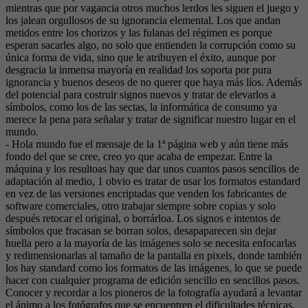
mientras que por vagancia otros muchos lerdos les siguen el juego y
los jalean orgullosos de su ignorancia elemental. Los que andan
metidos entre los chorizos y las fulanas del régimen es porque
esperan sacarles algo, no solo que entienden la corrupción como su
única forma de vida, sino que le atribuyen el éxito, aunque por
desgracia la inmensa mayoría en realidad los soporta por pura
ignorancia y buenos deseos de no querer que haya más líos. Además
del potencial para costruir signos nuevos y tratar de elevarlos a
símbolos, como los de las sectas, la informática de consumo ya
merece la pena para señalar y tratar de significar nuestro lugar en el
mundo.
- Hola mundo fue el mensaje de la 1ª página web y aún tiene más
fondo del que se cree, creo yo que acaba de empezar. Entre la
máquina y los resultoas hay que dar unos cuantos pasos sencillos de
adaptación al medio, 1 obvio es tratar de usar los formatos estandard
en vez de las versiones encriptadas que venden los fabricantes de
software comerciales, otro trabajar siempre sobre copias y solo
después retocar el original, o borrárloa. Los signos e intentos de
símbolos que fracasan se borran solos, desapaparecen sin dejar
huella pero a la mayoría de las imágenes solo se necesita enfocarlas
y redimensionarlas al tamaño de la pantalla en pixels, donde también
los hay standard como los formatos de las imágenes, lo que se puede
hacer con cualquier programa de edición sencillo en sencillos pasos.
Conocer y recordar a los pioneros de la fotografía ayudará a levantar
el ánimo a los fotógrafos que se encuentren el dificultades técnicas.