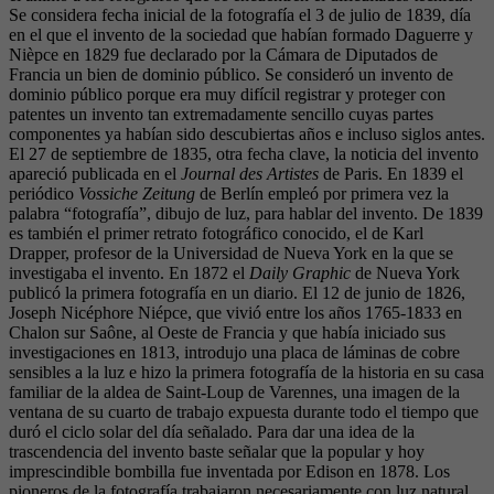
Se considera fecha inicial de la fotografía el 3 de julio de 1839, día
en el que el invento de la sociedad que habían formado Daguerre y
Nièpce en 1829 fue declarado por la Cámara de Diputados de
Francia un bien de dominio público. Se consideró un invento de
dominio público porque era muy difícil registrar y proteger con
patentes un invento tan extremadamente sencillo cuyas partes
componentes ya habían sido descubiertas años e incluso siglos antes.
El 27 de septiembre de 1835, otra fecha clave, la noticia del invento
apareció publicada en el
Journal des Artistes
de Paris. En 1839 el
periódico
Vossiche Zeitung
de Berlín empleó por primera vez la
palabra “fotografía”, dibujo de luz, para hablar del invento. De 1839
es también el primer retrato fotográfico conocido, el de Karl
Drapper, profesor de la Universidad de Nueva York en la que se
investigaba el invento. En 1872 el
Daily Graphic
de Nueva York
publicó la primera fotografía en un diario. El 12 de junio de 1826,
Joseph Nicéphore Niépce, que vivió entre los años 1765-1833 en
Chalon sur Saône, al Oeste de Francia y que había iniciado sus
investigaciones en 1813, introdujo una placa de láminas de cobre
sensibles a la luz e hizo la primera fotografía de la historia en su casa
familiar de la aldea de Saint-Loup de Varennes, una imagen de la
ventana de su cuarto de trabajo expuesta durante todo el tiempo que
duró el ciclo solar del día señalado. Para dar una idea de la
trascendencia del invento baste señalar que la popular y hoy
imprescindible bombilla fue inventada por Edison en 1878. Los
pioneros de la fotografía trabajaron necesariamente con luz natural