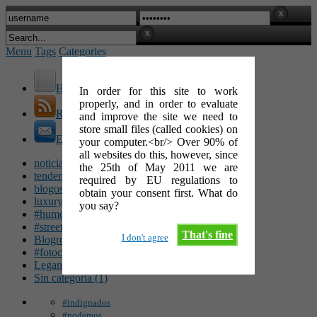
Menu
Tags
Categories
Home
In order for this site to work
properly, and in order to evaluate
RSS Feed
and improve the site we need to
store small files (called cookies) on
E-Mail
your computer.<br/> Over 90% of
all websites do this, however, since
noticias (142)
the 25th of May 2011 we are
tendencias (100)
required by EU regulations to
blogosfera (62)
obtain your consent first. What do
luxury (49)
you say?
#humor (47)
#streetart (34)
That's fine
I don't agree
Blogroll (26)
#fotocinéfila (25)
Leganés (16)
Sin categoría (1)
#indignados
#podemos