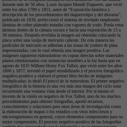
durante más de 50 años. Louis Jacques Mandé Daguerre, que vivió
entre los años 1789 y 1851, autor de “Exposición histórica y
descripción de los procedimientos del daguerrotipo y del diorama”,
publicado en 1839, perfeccionó el sistema de revelado empleando
láminas de cobre plateado tratadas con vapores de yodo. Ponía estas
láminas dentro de la cámara oscura y hacía una exposición de 15 a
30 minutos. Después revelaba la imagen así obtenida colocando la
placa sobre una vasija de mercurio caliente. De esta manera las
partículas de mercurio se adherían a las zonas de yoduro de plata
impresionadas, con lo cual obtenía una imagen positiva. Las
imágenes siguieron elaborándose en copias directas sobre materiales
planos emulsionados con sustancias sensibles a la luz hasta que en
agosto de 1835 William Henry Fox Talbot, que vivió entre los años
1800 y 1877, inventó el papel sensibilizado y el proceso fotográfico
negativo-positivo y elaboró el primer libro hecho de imágenes
multiplicadas: lo tituló
El pincel de la naturaleza
. El primer negativo
fotográfico de la historia es una vez más una imagen del ciclo solar
recorriendo una ventana vista desde el interior. Por sí mismo el
invento de la visión en negativo de Fox Talbot, uno de los muchos
procedimientos para obtener fotografías, aportó recursos,
conocimientos y soluciones para otras áreas de investigación como
la elaboración de mapas o los estudios con virus infecciosos y
microorganismos en general, cuyos elementos componentes para su
mejor comprensión. El proceso negativo-positivo de las fotografías
también fue aprovechado por la informática en su impresionante