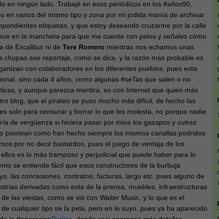
lo en ningún lado. Trabajé en esos periódicos en los #años90,
o en varios del mismo tipo y zona por mi jodida manía de archivar
spondientes etiquetas, y que estoy deseando cruzarme por la calle
rece en la mancheta para que me cuente con pelos y señales cómo
a de Excalibur ni de
Tere Romero
mientras nos echamos unas
ra chupao ese reportaje, como se dice, y la razón más probable es
anizao con colaboradores en los diferentes pueblos, pues esta
ional, sino cada 4 años, como algunas #seTas que salen o no
áticas, y aunque parezca mentira, es con Internet que quien más
o blog, que el pirateo se puso mucho más difícil, de hecho las
s solo para censurar y borrar lo que les molesta, no porque nadie
ría de vergüenza si hiciera pasar por míos los gazapos y cutrez
lo pisotean como han hecho siempre los mismos canallas podridos
imos por no decir bastardos, pues el juego de ventaja de los
 ellos es lo más tramposo y perjudicial que puede haber para lo
to se entiende fácil que esos constructores de la burbuja
uyo, las concesiones, contratos, facturas, largo etc. pues alguno de
ustrias derivadas como esta de la prensa, muebles, infraestructuras
s de las viestas, como se vió con Waiter Music, y lo que es el
 de cualquier tipo se la pela, pero en lo suyo, pues ya ha aparecido