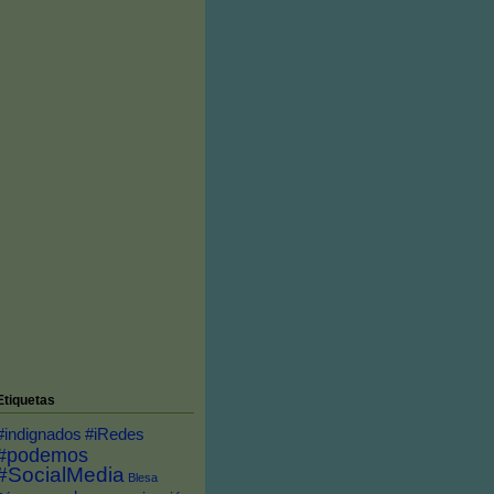
Etiquetas
#indignados
#iRedes
#podemos
#SocialMedia
Blesa