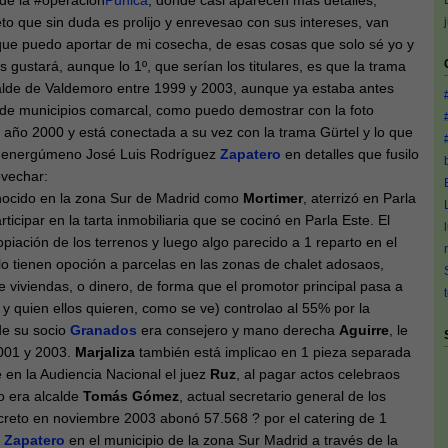
de la #operacion
Punica
, donde casi aparecen más detalles,
eto que sin duda es prolijo y enrevesao con sus intereses, van
que puedo aportar de mi cosecha, de esas cosas que solo sé yo y
s gustará, aunque lo 1º, que serían los titulares, es que la trama
calde de Valdemoro entre 1999 y 2003, aunque ya estaba antes
 de municipios comarcal, como puedo demostrar con la foto
 año 2000 y está conectada a su vez con la trama Gürtel y lo que
al energúmeno José Luis Rodríguez
Zapatero
en detalles que fusilo
ovechar:
nocido en la zona Sur de Madrid como
Mortimer
, aterrizó en Parla
rticipar en la tarta inmobiliaria que se cocinó en Parla Este. El
piación de los terrenos y luego algo parecido a 1 reparto en el
elo tienen opoción a parcelas en las zonas de chalet adosaos,
 viviendas, o dinero, de forma que el promotor principal pasa a
 y quien ellos quieren, como se ve) controlao al 55% por la
e su socio
Granados
era consejero y mano derecha
Aguirre
, le
2001 y 2003.
Marjaliza
también está implicao en 1 pieza separada
e en la Audiencia Nacional el juez
Ruz
, al pagar actos celebraos
o era alcalde
Tomás Gómez
, actual secretario general de los
ncreto en noviembre 2003 abonó 57.568 ? por el catering de 1
n
Zapatero
en el municipio de la zona Sur Madrid a través de la