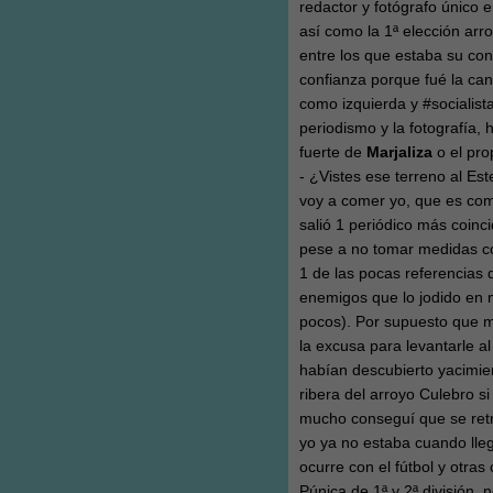
redactor y fotógrafo único 
así como la 1ª elección arro
entre los que estaba su con
confianza porque fué la can
como izquierda y #socialist
periodismo y la fotografía,
fuerte de
Marjaliza
o el prop
- ¿Vistes ese terreno al Est
voy a comer yo, que es como
salió 1 periódico más coinc
pese a no tomar medidas co
1 de las pocas referencias
enemigos que lo jodido en 
pocos). Por supuesto que me 
la excusa para levantarle a
habían descubierto yacimien
ribera del arroyo Culebro s
mucho conseguí que se retr
yo ya no estaba cuando ll
ocurre con el fútbol y otra
Púnica de 1ª y 2ª división,