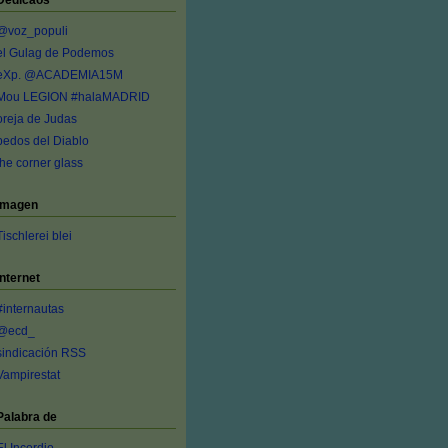
Dedicaos
@voz_populi
el Gulag de Podemos
eXp. @ACADEMIA15M
Mou LEGION #halaMADRID
oreja de Judas
pedos del Diablo
the corner glass
Imagen
Tischlerei blei
Internet
#internautas
@ecd_
sindicación RSS
Vampirestat
Palabra de