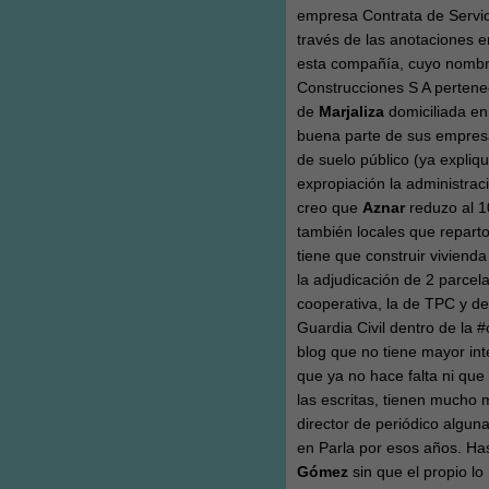
empresa Contrata de Servic
través de las anotaciones e
esta compañía, cuyo nombre
Construcciones S A pertene
de
Marjaliza
domiciliada en
buena parte de sus empres
de suelo público (ya expliqu
expropiación la administra
creo que
Aznar
reduzo al 1
también locales que reparto
tiene que construir viviend
la adjudicación de 2 parcel
cooperativa, la de TPC y d
Guardia Civil dentro de la 
blog que no tiene mayor int
que ya no hace falta ni que
las escritas, tienen mucho 
director de periódico algun
en Parla por esos años. Has
Gómez
sin que el propio l