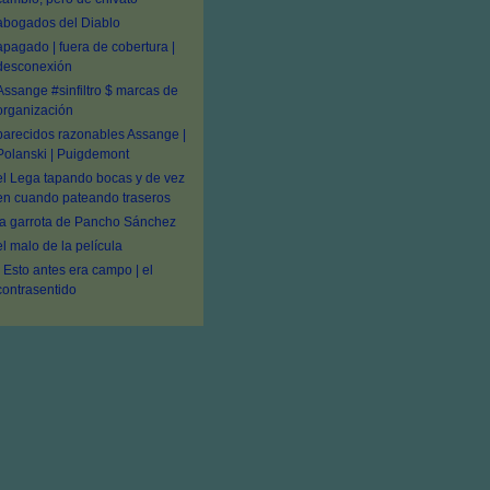
abogados del Diablo
apagado | fuera de cobertura |
desconexión
Assange #sinfiltro $ marcas de
organización
parecidos razonables Assange |
Polanski | Puigdemont
el Lega tapando bocas y de vez
en cuando pateando traseros
la garrota de Pancho Sánchez
el malo de la película
- Esto antes era campo | el
contrasentido