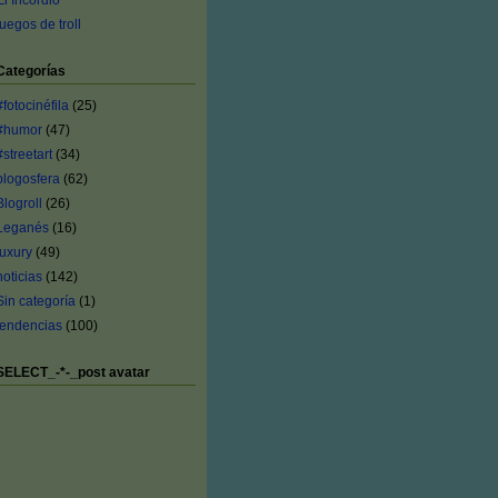
El Incordio
juegos de troll
Categorías
#fotocinéfila
(25)
#humor
(47)
#streetart
(34)
blogosfera
(62)
Blogroll
(26)
Leganés
(16)
luxury
(49)
noticias
(142)
Sin categoría
(1)
tendencias
(100)
SELECT_-*-_post avatar