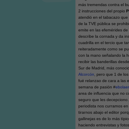
más tremendas contra el bur
2 instrucciones del propio
P
atendió en el tabacazo que 
de la TVE pública se prohib
emite en las efemérides de 
describe la cornada y da in
cuadrilla en el tercio que ta
reiteradamente como se pued
con la mano señalando la he
recibir las banderillas desd
Sur de Madrid, más conoci
Alcorcón
, pero que 1 de lo
fué relanzao de cara a las
semana de pasión #
ebolae
area de influencia que no co
seguro que les decepciono.
periodista nos curramos en 
tirarnos abajo el editor porq
gallinejas es de lo más típ
haciendo entrevistas y fotos