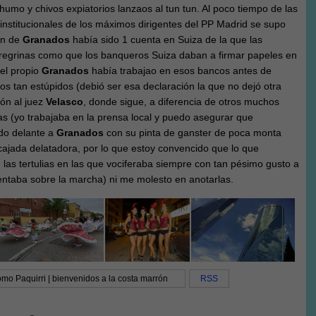
umo y chivos expiatorios lanzaos al tun tun. Al poco tiempo de las
 institucionales de los máximos dirigentes del PP Madrid se supo
ón de
Granados
había sido 1 cuenta en Suiza de la que las
eregrinas como que los banqueros Suiza daban a firmar papeles en
 el propio
Granados
había trabajao en esos bancos antes de
tos tan estúpidos (debió ser esa declaración la que no dejó otra
ón al juez
Velasco
, donde sigue, a diferencia de otros muchos
sas (yo trabajaba en la prensa local y puedo asegurar que
ido delante a
Granados
con su pinta de ganster de poca monta
cajada delatadora, por lo que estoy convencido que lo que
as tertulias en las que vociferaba siempre con tan pésimo gusto a
nventaba sobre la marcha) ni me molesto en anotarlas.
mo Paquirri | bienvenidos a la costa marrón
RSS