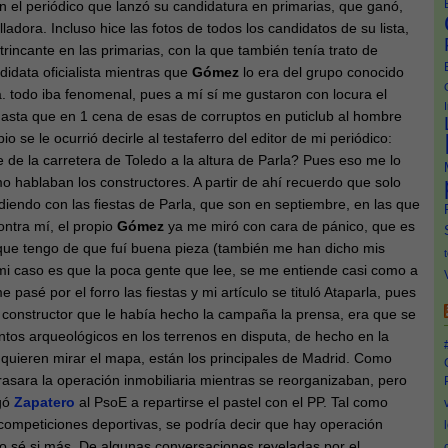
en el periódico que lanzó su candidatura en primarias, que ganó,
lladora. Incluso hice las fotos de todos los candidatos de su lista,
trincante en las primarias, con la que también tenía trato de
didata oficialista mientras que
Gómez
lo era del grupo conocido
a. todo iba fenomenal, pues a mí sí me gustaron con locura el
 hasta que en 1 cena de esas de corruptos en puticlub al hombre
io se le ocurrió decirle al testaferro del editor de mi periódico:
e de la carretera de Toledo a la altura de Parla? Pues eso me lo
 hablaban los constructores. A partir de ahí recuerdo que solo
idiendo con las fiestas de Parla, que son en septiembre, en las que
ntra mí, el propio
Gómez
ya me miró con cara de pánico, que es
 que tengo de que fuí buena pieza (también me han dicho mis
mi caso es que la poca gente que lee, se me entiende casi como a
pasé por el forro las fiestas y mi artículo se tituló Ataparla, pues
l constructor que le había hecho la campaña la prensa, era que se
tos arqueológicos en los terrenos en disputa, de hecho en la
i quieren mirar el mapa, están los principales de Madrid. Como
asara la operación inmobiliaria mientras se reorganizaban, pero
egó
Zapatero
al PsoE a repartirse el pastel con el PP. Tal como
s competiciones deportivas, se podría decir que hay operación
 no sé si más. De algunas conversaciones reveladas por el