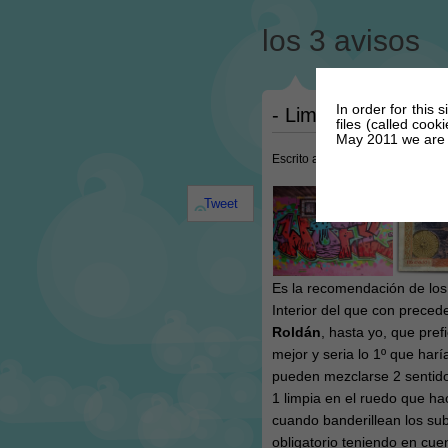
los 3 avisos
In order for this 
- Limpia como Paqui
files (called coo
May 2011 we are r
Escrito a las @ 12:51 PM el dia
Tweet
Es la recomendación de lo
Interior del que con prece
Roldán
, hasta yo, que pref
mejor y seria lo 1º que harí
pueden mezclarse 2 sentid
1 limpia en el ruedo que ha
cuando banderillean los suba
obligatorio teniendo en cue