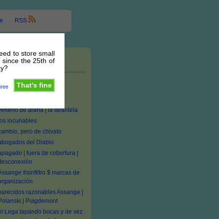
e
RSS
need to store small
 since the 25th of
Entradas recientes
ay?
#seTas medicinales:
That's fine
gree
Ganoderma, Inonotus,
Penicillium
veneno de araña | la tarantela
los incunables
cambio, pero de chivato
abogados del Diablo
apagado | fuera de cobertura |
desconexión
Assange #sinfiltro $ marcas de
organización
parecidos razonables Assange |
Polanski | Puigdemont
el Lega tapando bocas y de vez