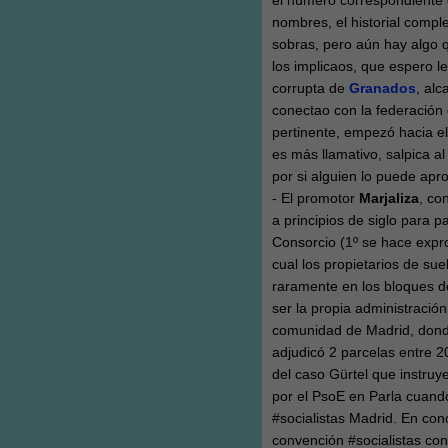
el número correspondiente 
nombres, el historial compl
sobras, pero aún hay algo 
los implicaos, que espero le
corrupta de
Granados
, al
conectao con la federación
pertinente, empezó hacia el
es más llamativo, salpica 
por si alguien lo puede apr
- El promotor
Marjaliza
, co
a principios de siglo para pa
Consorcio (1º se hace expro
cual los propietarios de su
raramente en los bloques de
ser la propia administración
comunidad de Madrid, dond
adjudicó 2 parcelas entre 
del caso Gürtel que instruy
por el PsoE en Parla cuand
#socialistas Madrid. En co
convención #socialistas co