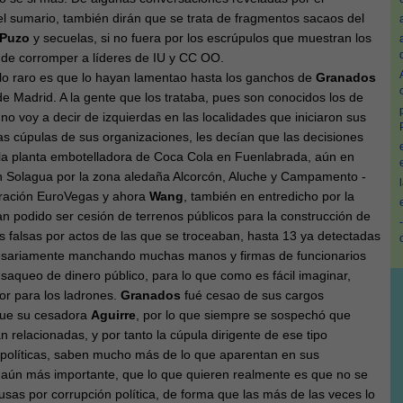
el sumario, también dirán que se trata de fragmentos sacaos del
Puzo
y secuelas, si no fuera por los escrúpulos que muestran los
d de corromper a líderes de IU y CC OO.
 lo raro es que lo hayan lamentao hasta los ganchos de
Granados
e Madrid. A la gente que los trataba, pues son conocidos los de
no voy a decir de izquierdas en las localidades que iniciaron sus
as cúpulas de sus organizaciones, les decían que las decisiones
e la planta embotelladora de Coca Cola en Fuenlabrada, aún en
ación Solagua por la zona aledaña Alcorcón, Aluche y Campamento -
peración EuroVegas y ahora
Wang
, también en entredicho por la
han podido ser cesión de terrenos públicos para la construcción de
ras falsas por actos de las que se troceaban, hasta 13 ya detectadas
esariamente manchando muchas manos y firmas de funcionarios
saqueo de dinero público, para lo que como es fácil imaginar,
r para los ladrones.
Granados
fué cesao de sus cargos
 que su cesadora
Aguirre
, por lo que siempre se sospechó que
 relacionadas, y por tanto la cúpula dirigente de ese tipo
 políticas, saben mucho más de lo que aparentan en sus
y aún más importante, que lo que quieren realmente es que no se
ausas por corrupción política, de forma que las más de las veces lo