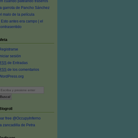
en cuando pateando traseros
la garrota de Pancho Sánchez
el malo de la película
- Esto antes era campo | el
contrasentido
Meta
Registrarse
Iniciar sesión
RSS
de Entradas
RSS
de los comentarios
WordPress.org
Blogroll
bar free @OccupyInferno
la zancadilla de Petra