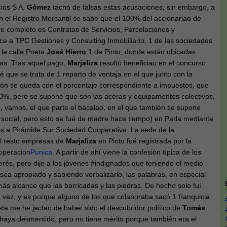
ios S A.
Gómez
tachó de falsas estas acusaciones, sin embargo, a
n el Registro Mercantil se sabe que el 100% del accionariao de
 completo es Contratas de Servicios, Parcelaciones y
ce a TPC Gestiones y Consulting Inmobiliario, 1 de las sociedades
 la calle Poeta
José Hierro
1 de Pinto, donde están ubicadas
as. Tras aquel pago,
Marjaliza
resultó beneficiao en el concurso
é que se trata de 1 reparto de ventaja en el que junto con la
ción se queda con el porcentaje correspondiente a impuestos, que
0%, pero se supone que son las aceras y equipamentos colectivos,
, vamos, el que parte el bacalao, en el que también se supone
a social, pero esto se fué de madre hace tiempo) en Parla mediante
as a Pirámide Sur Sociedad Cooperativa. La sede de la
el resto empresas de
Marjaliza
en Pinto fué registrada por la
#operacion
Punica
. A partir de ahí viene la confesión típica de los
erés, pero dije a los jóvenes #indignados que teniendo el medio
 sea apropiado y sabiendo verbalizarlo, las palabras, en especial
más alcance que las barricadas y las piedras. De hecho solo fuí
a vez, y es porque alguno de los que colaboraba sacó 1 franquicia
ta me he jactao de haber sido el descubridor político de
Tomás
o haya desmentido, pero no tiene mérito porque también era el