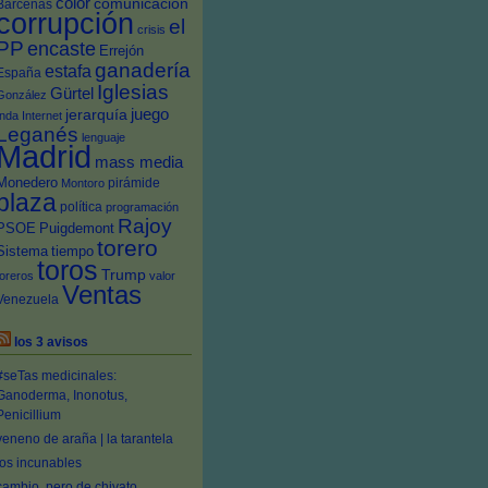
color
comunicación
Bárcenas
corrupción
el
crisis
PP
encaste
Errejón
ganadería
estafa
España
Iglesias
Gürtel
González
juego
jerarquía
Inda
Internet
Leganés
lenguaje
Madrid
mass media
Monedero
pirámide
Montoro
plaza
política
programación
Rajoy
PSOE
Puigdemont
torero
Sistema
tiempo
toros
Trump
toreros
valor
Ventas
Venezuela
los 3 avisos
#seTas medicinales:
Ganoderma, Inonotus,
Penicillium
veneno de araña | la tarantela
los incunables
cambio, pero de chivato