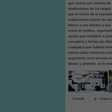
que vemos son cortinas de h
destituciones de los cargos
que el motivo de la expulsi
explicaciones fueron tan p
blanco a sus clientes o que
entrar en política, argumen
opción que mandarlo a prisi
corruptos) y fechas tan fal
cualquiera que hubiera ten
habría soltao tremenda car
argumentó como excusa en l
diestro y siniestro, se lo i
Comente
@ - Limpia co