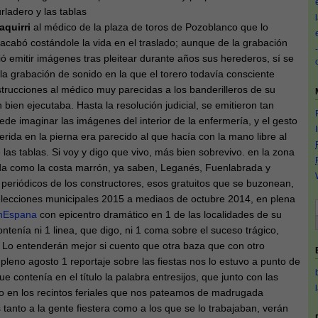
ladero y las tablas
aquirri
al médico de la plaza de toros de Pozoblanco que lo
acabó costándole la vida en el traslado; aunque de la grabación
ió emitir imágenes tras pleitear durante años sus herederos, sí se
la grabación de sonido en la que el torero todavía consciente
strucciones al médico muy parecidas a los banderilleros de su
n bien ejecutaba. Hasta la resolución judicial, se emitieron tan
e imaginar las imágenes del interior de la enfermería, y el gesto
rida en la pierna era parecido al que hacía con la mano libre al
e las tablas. Si voy y digo que vivo, más bien sobrevivo. en la zona
da como la costa marrón, ya saben, Leganés, Fuenlabrada y
s periódicos de los constructores, esos gratuitos que se buzonean,
 elecciones municipales 2015 a mediaos de octubre 2014, en plena
nEspana
con epicentro dramático en 1 de las localidades de su
ntenía ni 1 linea, que digo, ni 1 coma sobre el suceso trágico,
 Lo entenderán mejor si cuento que otra baza que con otro
pleno agosto 1 reportaje sobre las fiestas nos lo estuvo a punto de
ue contenía en el título la palabra entresijos, que junto con las
ico en los recintos feriales que nos pateamos de madrugada
 tanto a la gente fiestera como a los que se lo trabajaban, verán