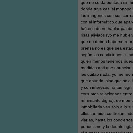
que no se da puntada sin hi
donde tuve casi el monopoli
las imágenes con sus corre
con el informático que apa
fué eso de no hablar palabr
risas aliviaos (yo me hubie
que no deben haberse reorg
prensa no es que sea estac
según las condiciones clim
quien menos tenemos nuestr
medidas anti que anuncian e
les quitao nada, yo me mori
que abunda, sino que solo 
y con intereses no tan legít
corruptos relacionaos entre
mínimante digno), de momen
inmobiliaria van solo a lo s
ellos también controlan ind
viarias, hasta los concierto
periodismo y la deontología