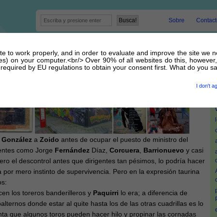
Sobre
Contact
site to work properly, and in order to evaluate and improve the site we 
rri | bienvenidos a la costa marrón
kies) on your computer.<br/> Over 90% of all websites do this, however,
equired by EU regulations to obtain your consent first. What do you s
 12 Junio 2017 por
admin
I don't a
s
González
a
Zoido
antes de ocupar el puesto de ministro del
dentes como Jorge
Fernández
Díaz,
Corcuera
,
Barrionuevo
y casi
iero el descontrol antes que dirigentes tan pésimos, lo podría hacer
a por mero instinto de supervivencia. Pero en la expresión taurina
os:
cen los toreros banderilleros y
Paquirri
lo era; a diferencia de
lternos donde estar al quite hasta los de las otras cuadrillas es lo
nta que algunos toros pueden hacer hilo y propinar las cornadas