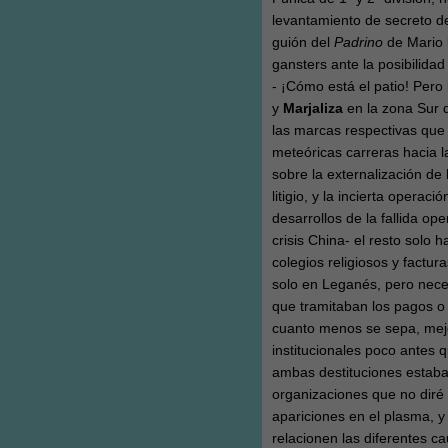
levantamiento de secreto d
guión del
Padrino
de Mario
gansters ante la posibilida
- ¡Cómo está el patio! Pero
y
Marjaliza
en la zona Sur d
las marcas respectivas que 
meteóricas carreras hacia l
sobre la externalización d
litigio, y la incierta oper
desarrollos de la fallida o
crisis China- el resto solo 
colegios religiosos y factu
solo en Leganés, pero nec
que tramitaban los pagos o 
cuanto menos se sepa, mejo
institucionales poco antes
ambas destituciones estaban
organizaciones que no diré
apariciones en el plasma, 
relacionen las diferentes c