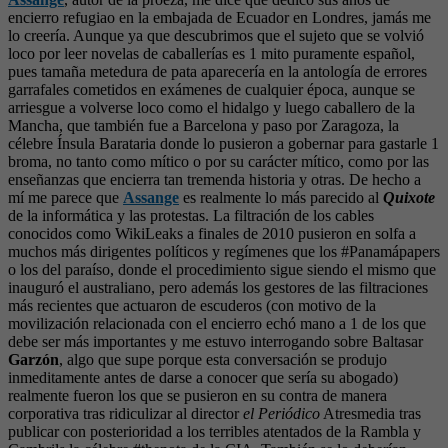
encierro refugiao en la embajada de Ecuador en Londres, jamás me
lo creería. Aunque ya que descubrimos que el sujeto que se volvió
loco por leer novelas de caballerías es 1 mito puramente español,
pues tamaña metedura de pata aparecería en la antología de errores
garrafales cometidos en exámenes de cualquier época, aunque se
arriesgue a volverse loco como el hidalgo y luego caballero de la
Mancha, que también fue a Barcelona y paso por Zaragoza, la
célebre Ínsula Barataria donde lo pusieron a gobernar para gastarle 1
broma, no tanto como mítico o por su carácter mítico, como por las
enseñanzas que encierra tan tremenda historia y otras. De hecho a
mí me parece que
Assange
es realmente lo más parecido al
Quixote
de la informática y las protestas. La filtración de los cables
conocidos como WikiLeaks a finales de 2010 pusieron en solfa a
muchos más dirigentes políticos y regímenes que los #Panamápapers
o los del paraíso, donde el procedimiento sigue siendo el mismo que
inauguró el australiano, pero además los gestores de las filtraciones
más recientes que actuaron de escuderos (con motivo de la
movilización relacionada con el encierro echó mano a 1 de los que
debe ser más importantes y me estuvo interrogando sobre Baltasar
Garzón
, algo que supe porque esta conversación se produjo
inmeditamente antes de darse a conocer que sería su abogado)
realmente fueron los que se pusieron en su contra de manera
corporativa tras ridiculizar al director
el Periódico
Atresmedia tras
publicar con posterioridad a los terribles atentados de la Rambla y