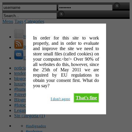
Menu
Tags
Categories
Home
In order for this site to work
properly, and in order to evaluate
RSS Feed
and improve the site we need to
store small files (called cookies) on
E-Mail
your computer.<br/> Over 90% of
all websites do this, however, since
noticias (142)
the 25th of May 2011 we are
tendencias (100)
required by EU regulations to
blogosfera (62)
obtain your consent first. What do
luxury (49)
you say?
#humor (47)
#streetart (34)
That's fine
I don't agree
Blogroll (26)
#fotocinéfila (25)
Leganés (16)
Sin categoría (1)
#indignados
#podemos