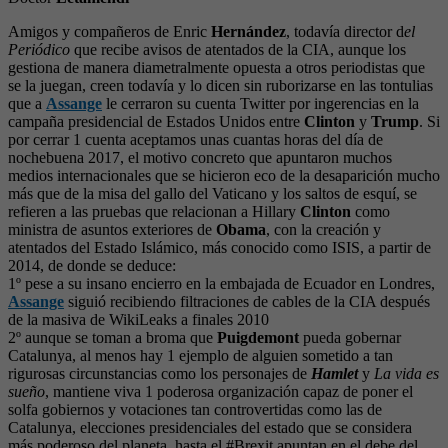
Amigos y compañeros de Enric
Hernández
, todavía director d
el
Periódico
que recibe avisos de atentados de la CIA, aunque los
gestiona de manera diametralmente opuesta a otros periodistas que
se la juegan, creen todavía y lo dicen sin ruborizarse en las tontulias
que a
Assange
le cerraron su cuenta Twitter por ingerencias en la
campaña presidencial de Estados Unidos entre
Clinton
y
Trump
. Si
por cerrar 1 cuenta aceptamos unas cuantas horas del día de
nochebuena 2017, el motivo concreto que apuntaron muchos
medios internacionales que se hicieron eco de la desaparición mucho
más que de la misa del gallo del Vaticano y los saltos de esquí, se
refieren a las pruebas que relacionan a Hillary
Clinton
como
ministra de asuntos exteriores de
Obama
, con la creación y
atentados del Estado Islámico, más conocido como ISIS, a partir de
2014, de donde se deduce:
1º pese a su insano encierro en la embajada de Ecuador en Londres,
Assange
siguió recibiendo filtraciones de cables de la CIA después
de la masiva de WikiLeaks a finales 2010
2º aunque se toman a broma que
Puigdemont
pueda gobernar
Catalunya, al menos hay 1 ejemplo de alguien sometido a tan
rigurosas circunstancias como los personajes de
Hamlet
y
La vida es
sueño
, mantiene viva 1 poderosa organización capaz de poner el
solfa gobiernos y votaciones tan controvertidas como las de
Catalunya, elecciones presidenciales del estado que se considera
más poderoso del planeta, hasta el #Brexit apuntan en el debe del