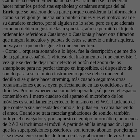
Cambrils la célebre #thenota de la CIA. También se lo deberían
hacer mirar los periodistas españoles y catalanes amigos del tal
Enric
que se pusieron de su parte porque consideran la información
como su religión (el australiano publicó miles y es el motivo real de
su duradero encierro, por si alguien no lo sabe, pero es que además
como no debieron gustarle las respuestas, aún se permitió el lujo de
ordenar los referidos a Catalunya o Catalonia y hacer otra filtración
que ningón lameculos y pelotas de estos se atrevió a mirar siquiera,
no vaya ser que no les guste lo que encuentren.
- Como 1 orquesta sonando a lo lejos, fue la descripción que me dió
de la guitarra española 1 virtuoso del instrumento al que entrevisté. 1
vez que se decide dejar por defecto el botón del zoom de los
smartphone para no perder tiempo en imposibles, el dispositivo de
sonido pasa a ser el único instrumento que se debe conocer al
dedillo si se quiere hacer streming, más cuando seguimos otras
retransmisiones que se oyen perfectamente en las condiciones más
difíciles. Por mi experiencia como teleoperador, sé que en el espacio
contenido en 1 metro cuadrao del aparato el micrófono de los
móviles es sencillamente perfecto, lo mismo en el W.C. haciendo el
que contesta sus necesidades como si lo pillas en la cama haciendo
el amor. Cuando se trata mezclar grabaciones de sonido, también
influye el navegador y por supuesto el equipo informático, no menos
de 2 ó 3 si incluimos el móvil. A partir de ahí la imaginación, igual
que las superposiciones posteriores, son terreno abonao, por ejemplo
si se desea tener sonidos de fondo en las grabaciones de voz. Como