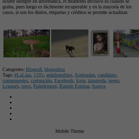
ocurre siempre en informática, el momento decisivo es cuando se
graba, pues luego es fácilmente recuperable y en la mayoría de los
casos, si son los títulos, etiquetas y créditos se permite actualizar.
Categories:
Blogroll
,
blogosfera
Tags:
#LaLiga
,
13Tv
,
antidisturbios
,
Arrimadas
,
candidato
,
componentes
,
corrupción
,
Facebook
,
Iceta
,
izquierda
,
juego
,
Leganés
,
nave
,
Puigdemont
,
Ramón Espinar
,
Soraya
Mobile Theme