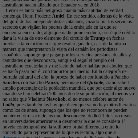
australiano nacionalizado por Ecuador ya en 2018.
- 1 error es tanto más peligroso cuanta más cantidad de verdad
contenga, Henri Frederic
Amiel
. En ese sentido, además de la visita
del gurú de los independentistas catalanes, cazado por los servicios
secretos que vigilan las puertas de la embajada en la que se
encuentra encerrado, algo que nadie pone en duda, no sé qué crédito
dar a la visita de otro elemento del círculo de
Trump
en fechas
previas a la votación en la que resultó ganador, casi de la misma
manera que interpretaron la visita del catalán los periodistas
españoles, supongo que pagar por los servicios prestaos, detalles y
cantidades que desconozco, aunque sí seguí el periplo del
australiano ecuatoriano y me jacto de haber hablao por alguien que
se hacía pasar por él con traductor por medio. En la categoría de
burrada cultural del año, la proeza de haber confundido a Pancho
Sánchez
con Sancho
Panza
, personaje del
Quixote
, como sabe 1
amplio porcentaje de la población mundial, que por decir algo nuevo
cuando se han celebrao 500 años desde su publicación, al menos yo
no sabía que Vladimir
Navokob
, el no menos célebre autor de
Lolila
, pues también los hay que dicen que ya no hay mitos literarios
como los de antes, supongo que los que no reconocen se pueden
menter en otro saco de los que desconocen, dedicó 1 de sus cursos
en universidades americanas a desmontar la que se considera 1ª
novela contemporánea, la sutil pero brutal diferencia entre lo
concebido para representar de lo que es lectura, algo que si
Assange
, autor de la proeza, me dice que dedicó sus años de