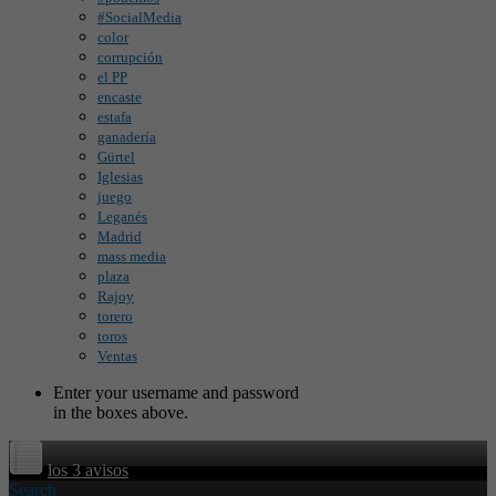
#SocialMedia
color
corrupción
el PP
encaste
estafa
ganadería
Gürtel
Iglesias
juego
Leganés
Madrid
mass media
plaza
Rajoy
torero
toros
Ventas
Enter your username and password
in the boxes above.
los 3 avisos
Search