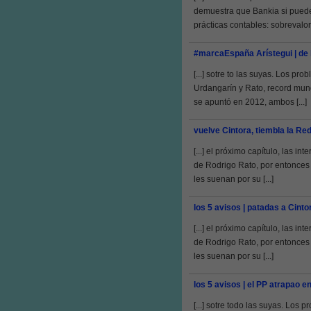
demuestra que Bankia si puede
prácticas contables: sobrevalora
#marcaEspaña Arístegui | de l
[...] sotre to las suyas. Los 
Urdangarín y Rato, record mund
se apuntó en 2012, ambos [...]
vuelve Cintora, tiembla la Re
[...] el próximo capítulo, las i
de Rodrigo Rato, por entonces 
les suenan por su [...]
los 5 avisos | patadas a Cinto
[...] el próximo capítulo, las i
de Rodrigo Rato, por entonces 
les suenan por su [...]
los 5 avisos | el PP atrapao e
[...] sotre todo las suyas. Lo