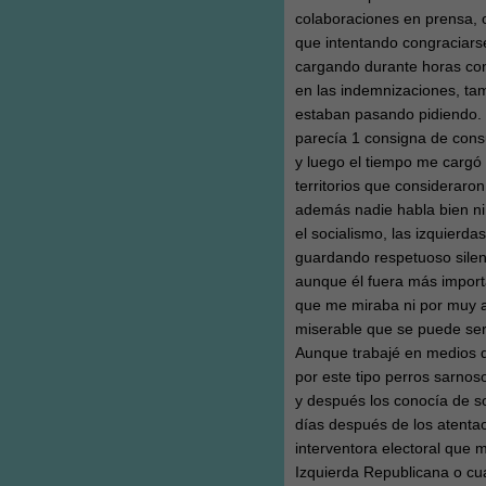
colaboraciones en prensa, o
que intentando congraciars
cargando durante horas con
en las indemnizaciones, tam
estaban pasando pidiendo. Y
parecía 1 consigna de consu
y luego el tiempo me cargó 
territorios que consideraron
además nadie habla bien ni 
el socialismo, las izquierd
guardando respetuoso silenc
aunque él fuera más importa
que me miraba ni por muy al
miserable que se puede ser
Aunque trabajé en medios 
por este tipo perros sarnos
y después los conocía de so
días después de los atentao
interventora electoral que
Izquierda Republicana o cual