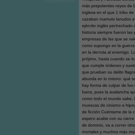
más prepotentes reyes de la
inglesa en el que 1 tribu d
cazaban mamuts lanudos en 
ejército inglés pertrechado 
historia siempre fueron las
empresas de las que se valen
como supongo en la guerra d
en la derrota al enemigo. L
prójimo, hasta cuando se lo 
que cumple órdenes y suele
que prueban su delito flagr
abunda en lo mismo: qué so
hay forma de culpar de los 
fuera, pues la avalancha qu
como todo el mundo sabe, l
muescas de cinismo e hipoc
de ficción Cuéntame de la 
espero acabe con su cierre de
de dominio, va a correr otr
mortales y muchos más marc