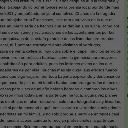
ajes y del instituto. En 1997, 15 años después aún la fotografié y
ctos, trabajando yo por entonces en la prensa local por donde más
en 2001 y empeñándome yo al cumplirse 20 años de la tragedia,
que trabajaba eran Franciases, hice otra entrevista en la que mi
íderes enumeró serie de hechos que se debían a su lucha, como por
cinas de consumo y reclamaciones de los ayuntamientos por las
os perjudicaos de la estafa pirámide de las llamadas preferentes,
local, ni 1 nombre extranjero entre víctimas ni verdugos,
tiva de venta callejera, muy dura sobre el papel, muchos servicios
convirtieron en práctica habitual, como la gimnasia para mayores,
 rehabilitación para adultos, pues las lesiones oseas de los que
mpañarles de por vida, muchas más sin duda, sus efectos fueron
caos que digo viajaron por toda España explicando y denunciando
 que nace de pie, en mi familia habían comprao garrafas de aceite
 casas pero justo aquel año habían heredao o comprao los olivos
lo (son míos todavía en la parte que me toca, alguna vez planeé
as de abejas en plan recreativo, solo para fotografiarlas y filmarlas,
sé si por la novedad o qué, nos llevaron a varearlos a mis primos
écdotas en mi familia, y no solo porque a partir de entonces casi
 nuestro aceite, aunque lo recojan profesionales la parte que
n en especie. Solo me amarga que al emanciparme, cuando hacía