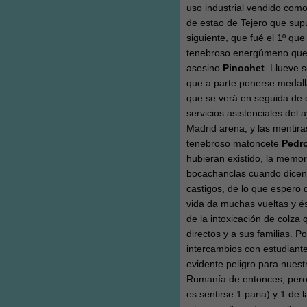
uso industrial vendido como
de estao de Tejero que supu
siguiente, que fué el 1º qu
tenebroso energúmeno que s
asesino
Pinochet
. Llueve 
que a parte ponerse medalla
que se verá en seguida de 
servicios asistenciales del 
Madrid arena, y las mentira
tenebroso matoncete
Pedro
hubieran existido, la memori
bocachanclas cuando dicen q
castigos, de lo que espero
vida da muchas vueltas y és
de la intoxicación de colz
directos y a sus familias. P
intercambios con estudiant
evidente peligro para nues
Rumanía de entonces, pero 
es sentirse 1 paria) y 1 de 