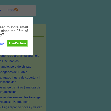
e
RSS
need to store small
 since the 25th of
Entradas recientes
ay?
#seTas medicinales:
That's fine
gree
Ganoderma, Inonotus,
Penicillium
veneno de araña | la tarantela
los incunables
cambio, pero de chivato
abogados del Diablo
apagado | fuera de cobertura |
desconexión
Assange #sinfiltro $ marcas de
organización
parecidos razonables Assange |
Polanski | Puigdemont
el Lega tapando bocas y de vez