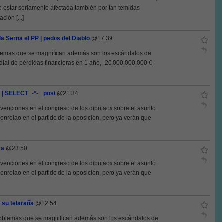
 estar seriamente afectada también por tan temidas
ción [...]
a Serna el PP | pedos del Diablo
@17:39
problemas que se magnifican además son los escándalos de
ial de pérdidas financieras en 1 año, -20.000.000.000 €
d | SELECT_-*-_ post
@21:34
ntervenciones en el congreso de los diputaos sobre el asunto
enrolao en el partido de la oposición, pero ya verán que
ra
@23:50
ntervenciones en el congreso de los diputaos sobre el asunto
enrolao en el partido de la oposición, pero ya verán que
n su telaraña
@12:54
s problemas que se magnifican además son los escándalos de