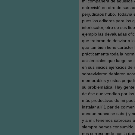
mi compañera de aquellos vi
entrevisté en otro de sus a
perjudicaos hubo. Todavía 
pues los editores para los 
interlocutor, otro de sus l
ejemplo las devaluadas ofi
que trataron de desviar a l
que también tiene carácter 
prácticamente toda la norma
asistenciales que luego se 
en sus inicios ejercicios de
sobrevivieron debieron aco
memorables y estos perjudi
su problemática. Hay gente
de ése que vendían por las
más productivos de mi pueb
instalar allí 1 par de colmen
aunque nunca se sabe) y no 
y a mí, tenemos sabrosas an
siempre hemos consumido de
nos corresponde nos la da