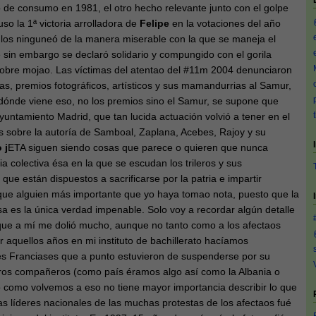
 de consumo en 1981, el otro hecho relevante junto con el golpe
so la 1ª victoria arrolladora de
Felipe
en la votaciones del año
e los ninguneó de la manera miserable con la que se maneja el
in embargo se declaró solidario y compungido con el gorila
sobre mojao. Las víctimas del atentao del #11m 2004 denunciaron
s, premios fotográficos, artísticos y sus mamandurrias al Samur,
dónde viene eso, no los premios sino el Samur, se supone que
ayuntamiento Madrid, que tan lucida actuación volvió a tener en el
s sobre la autoría de Samboal, Zaplana, Acebes, Rajoy y su
 j
ETA siguen siendo cosas que parece o quieren que nunca
a colectiva ésa en la que se escudan los trileros y sus
ue están dispuestos a sacrificarse por la patria e impartir
 que alguien más importante que yo haya tomao nota, puesto que la
a es la única verdad impenable. Solo voy a recordar algún detalle
a que a mí me dolió mucho, aunque no tanto como a los afectaos
or aquellos años en mi instituto de bachillerato hacíamos
es Franciases que a punto estuvieron de suspenderse por su
tros compañeros (como país éramos algo así como la Albania o
como volvemos a eso no tiene mayor importancia describir lo que
las líderes nacionales de las muchas protestas de los afectaos fué