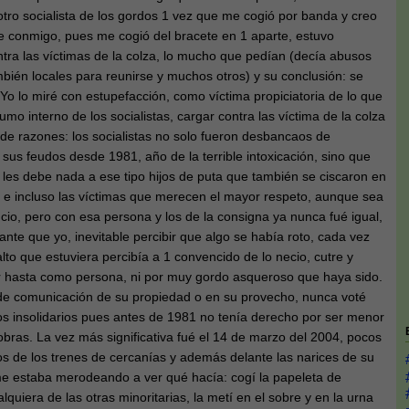
tro socialista de los gordos 1 vez que me cogió por banda y creo
e conmigo, pues me cogió del bracete en 1 aparte, estuvo
tra las víctimas de la colza, lo mucho que pedían (decía abusos
bién locales para reunirse y muchos otros) y su conclusión: se
o lo miré con estupefacción, como víctima propiciatoria de lo que
mo interno de los socialistas, cargar contra las víctima de la colza
de razones: los socialistas no solo fueron desbancaos de
 sus feudos desde 1981, año de la terrible intoxicación, sino que
les debe nada a ese tipo hijos de puta que también se ciscaron en
as e incluso las víctimas que merecen el mayor respeto, aunque sea
io, pero con esa persona y los de la consigna ya nunca fué igual,
nte que yo, inevitable percibir que algo se había roto, cada vez
to que estuviera percibía a 1 convencido de lo necio, cutre y
 hasta como persona, ni por muy gordo asqueroso que haya sido.
de comunicación de su propiedad o en su provecho, nunca voté
os insolidarios pues antes de 1981 no tenía derecho por ser menor
bras. La vez más significativa fué el 14 de marzo del 2004, pocos
s de los trenes de cercanías y además delante las narices de su
 me estaba merodeando a ver qué hacía: cogí la papeleta de
quiera de las otras minoritarias, la metí en el sobre y en la urna