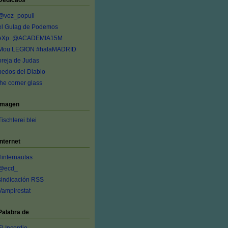
Dedicaos
@voz_populi
el Gulag de Podemos
eXp. @ACADEMIA15M
Mou LEGION #halaMADRID
oreja de Judas
pedos del Diablo
the corner glass
Imagen
Tischlerei blei
Internet
#internautas
@ecd_
sindicación RSS
Vampirestat
Palabra de