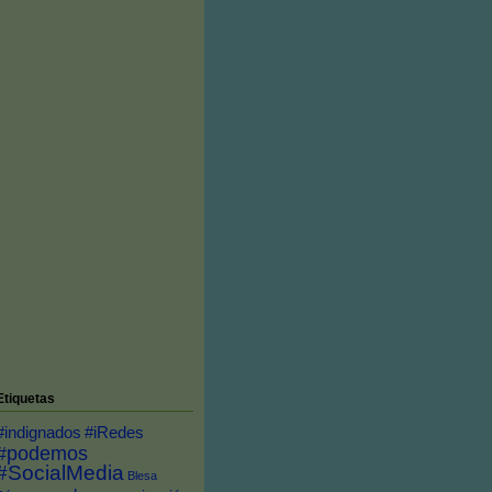
Etiquetas
#indignados
#iRedes
#podemos
#SocialMedia
Blesa