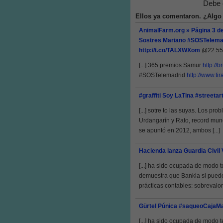
Debe 
Ellos ya comentaron. ¿Algo
AnimalFarm.org » Página 3 de
Sostres Mariano #SOSTelemad
http://t.co/TALXWXom
@22:55
[...] 365 premios Samur
http://
#SOSTelemadrid
http://www.t
#graffiti Soy LaTina #streetar
[...] sotre to las suyas. Los 
Urdangarín y Rato, record mund
se apuntó en 2012, ambos [...]
Hacienda lanza Guardia Civil 
[...] ha sido ocupada de modo t
demuestra que Bankia si puede
prácticas contables: sobrevalora
Gürtel Púnica #saqueoCajaMad
[...] ha sido ocupada de modo t