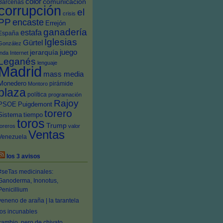
color
comunicación
Bárcenas
corrupción
el
crisis
PP
encaste
Errejón
ganadería
estafa
España
Iglesias
Gürtel
González
juego
jerarquía
Inda
Internet
Leganés
lenguaje
Madrid
mass media
Monedero
pirámide
Montoro
plaza
política
programación
Rajoy
PSOE
Puigdemont
torero
Sistema
tiempo
toros
Trump
toreros
valor
Ventas
Venezuela
los 3 avisos
#seTas medicinales:
Ganoderma, Inonotus,
Penicillium
veneno de araña | la tarantela
los incunables
cambio, pero de chivato