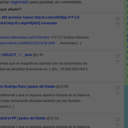
estar
registrado
para postear un comentario.
 que añadir?
 365 premios Samur http://t.co/Azz8OQqe P P 2.0
rid http://t.co/gwV8jhDQ #anonops
brumale.internautas.net/1459.html
P P 2.0 Sostres Mariano
iradecontacto.net/665219224/?p=836 …
#anonops [...]
t | SELECT_-*-_ post
@1:39
problemas que se magnifican además son los escándalos de
ial de pérdidas financieras en 1 año, -20.000.000.000 €
Vs Rodrigo Rato | pedos del Diablo
@23:06
estimonial y que ni siquiera aparece todavía en el balance,
 estar seriamente afectada también por tan temidas
ción [...]
rid el PP | pedos del Diablo
@15:53
estimonial y que ni siquiera aparece todavía en el balance,