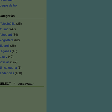
El Incordio
juegos de troll
Categorías
#fotocinéfila
(25)
#humor
(47)
#streetart
(34)
blogosfera
(62)
Blogroll
(26)
Leganés
(16)
luxury
(49)
noticias
(142)
Sin categoría
(1)
tendencias
(100)
SELECT_-*-_post avatar