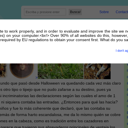
Sobre
Contact
site to work properly, and in order to evaluate and improve the site we 
vo TERROR
kies) on your computer.<br/> Over 90% of all websites do this, however,
equired by EU regulations to obtain your consent first. What do you s
 20 Noviembre 2012 por
admin
I don't a
>
egundo que pasó desde Halloween va quedando cada vez más claro
s otro tipo o tipejo que no pudo zafarse a su destino, pues ya
 incriminatorias las declaraciones según las cuales el amo de 1
 ni siquiera contaba las entradas. ¿Entonces para qué las hacía?
niños y fue lo más coherente que declaró, que las contaba su
emás de forma harto escandalosa, me da lo mismo quién se cobre
ones en la cabeza, como es tradición entre los cazadores en
parece que tuvieron sus abrevaderos principales de ventaja los