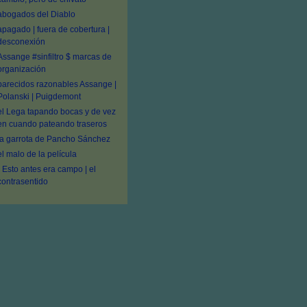
abogados del Diablo
apagado | fuera de cobertura |
desconexión
Assange #sinfiltro $ marcas de
organización
parecidos razonables Assange |
Polanski | Puigdemont
el Lega tapando bocas y de vez
en cuando pateando traseros
la garrota de Pancho Sánchez
el malo de la película
- Esto antes era campo | el
contrasentido