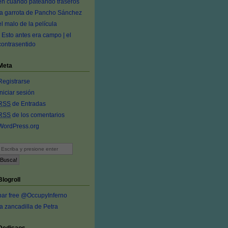
en cuando pateando traseros
la garrota de Pancho Sánchez
el malo de la película
- Esto antes era campo | el
contrasentido
Meta
Registrarse
Iniciar sesión
RSS
de Entradas
RSS
de los comentarios
WordPress.org
Blogroll
bar free @OccupyInferno
la zancadilla de Petra