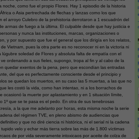
 noche, como fue el propio Flores. Hay 1 episodio de la historia
e África o Asia pertrechada de flechas y lanzas como los que
el arroyo Culebro de la prehistoria derrotaron a 1 escuadrón del
de armas de fuego a la última. El culpable desde que hay justicia e
 personas y nunca las instituciones, marcas, organizaciones o
, y por supuesto que fue el general que los dirigía en los relatos,
e Vietnam, pues la otra parte es no reconocer ni en la victoria ni
a lúgubre soledad de Flores y absoluta falta de empatía con el
ve ordenando a sus fieles, supongo, tropa al fin y al cabo de la
n quedar exentos de la pena, pero que escondían las entradas
ante, del que es perfectamente consciente desde el principio y
los se quedan los muertos, en su caso las 5 muertas, a las que no
que les costó la vida, como han intentao, ni a los borrachos de
e ocasionó la muerte por aplastamiento y en 1 situación límite,
o 1º que se te pasa es el pedo. En otra de sus tenebrosas
resía, a la que me adelanto por horas, esta misma noche la serie
cadena del régimen TVE, en pleno abismo de audiencias que
finitivo y que no diré ciencia ni histórica, ni el serial ni la cadena
o tupido velo y echar más tierra sobre las más de 1.800 víctimas
aos de por vida severamente intoxicaos por aceite de colza de