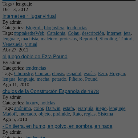
Tags › lenguaje
Dic 13, 2012
Internet es 1 lugar virtual
By
admin
Categories:
Blogroll
,
blogosfera
,
tendencias
Tags:
#optaketheWeb
,
Catalonia
,
Colau
,
descripción
,
Internet
,
jeta
,
lenguaje
,
machista
,
maletero
,
protestas
,
Reported
,
Shooting
,
Tintori
,
Venezuela
,
virtual
Abr 27, 2011
el juego doble de Ezra Pound
By
admin
Categories:
tendencias
Tags:
Chomsky
,
Conrad
,
elipsis
,
español
,
espías
,
Ezra
,
Hoygan
,
lengua
,
lenguaje
,
mecha
,
petardo
,
Piñeiro
,
Pound
Ago 11, 2010
chulos de la Constitución Española de 1978
By
admin
Categories:
luxury
,
noticias
Tags:
anónimo
,
color
,
Darwin
,
estafa
,
jerarquía
,
juego
,
lenguaje
,
Madoff
,
mercado
,
objeto
,
pirámide
,
Rato
,
reglas
,
Sistema
Ago 5, 2010
- En tierra, en humo, en polvo, en sombra, en nada
By
admin
Categories:
tendencias