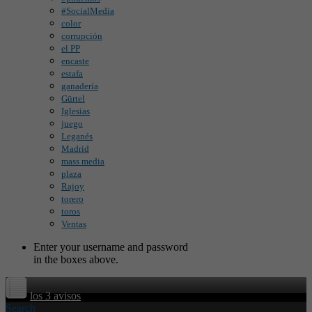
#SocialMedia
color
corrupción
el PP
encaste
estafa
ganadería
Gürtel
Iglesias
juego
Leganés
Madrid
mass media
plaza
Rajoy
torero
toros
Ventas
Enter your username and password
in the boxes above.
los 3 avisos
Search