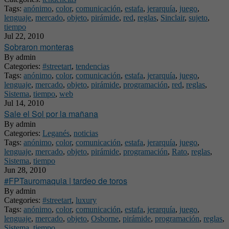
Tags:
anónimo
,
color
,
comunicación
,
estafa
,
jerarquía
,
juego
,
lenguaje
,
mercado
,
objeto
,
pirámide
,
red
,
reglas
,
Sinclair
,
sujeto
,
tiempo
Jul 22, 2010
Sobraron monteras
By
admin
Categories:
#streetart
,
tendencias
Tags:
anónimo
,
color
,
comunicación
,
estafa
,
jerarquía
,
juego
,
lenguaje
,
mercado
,
objeto
,
pirámide
,
programación
,
red
,
reglas
,
Sistema
,
tiempo
,
web
Jul 14, 2010
Sale el Sol por la mañana
By
admin
Categories:
Leganés
,
noticias
Tags:
anónimo
,
color
,
comunicación
,
estafa
,
jerarquía
,
juego
,
lenguaje
,
mercado
,
objeto
,
pirámide
,
programación
,
Rato
,
reglas
,
Sistema
,
tiempo
Jun 28, 2010
#FPTauromaquia | tardeo de toros
By
admin
Categories:
#streetart
,
luxury
Tags:
anónimo
,
color
,
comunicación
,
estafa
,
jerarquía
,
juego
,
lenguaje
,
mercado
,
objeto
,
Osborne
,
pirámide
,
programación
,
reglas
,
Sistema
,
tiempo