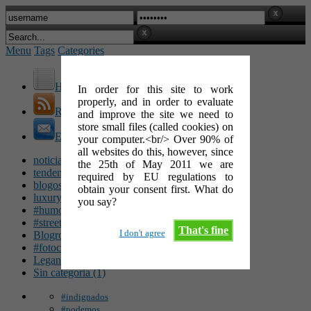
Menu
Tags
Categories
Home
In order for this site to work
properly, and in order to evaluate
RSS Feed
and improve the site we need to
store small files (called cookies) on
E-Mail
your computer.<br/> Over 90% of
all websites do this, however, since
noticias (142)
the 25th of May 2011 we are
tendencias (100)
required by EU regulations to
blogosfera (62)
obtain your consent first. What do
luxury (49)
you say?
#humor (47)
#streetart (34)
That's fine
I don't agree
Blogroll (26)
#fotocinéfila (25)
Leganés (16)
Sin categoría (1)
#indignados
#podemos