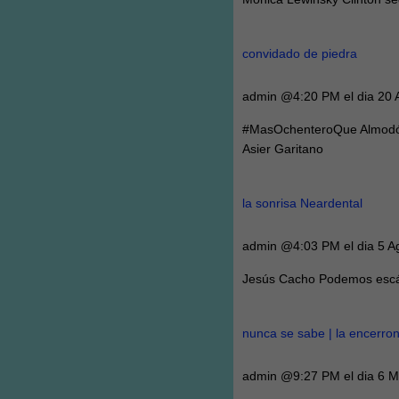
convidado de piedra
admin @4:20 PM el dia 20 
#MasOchenteroQue Almodóv
Asier Garitano
la sonrisa Neardental
admin @4:03 PM el dia 5 A
Jesús Cacho Podemos escán
nunca se sabe | la encerro
admin @9:27 PM el dia 6 