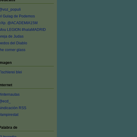
Dedicaos
@voz_populi
el Gulag de Podemos
eXp. @ACADEMIA15M
Mou LEGION #halaMADRID
oreja de Judas
pedos del Diablo
the corner glass
Imagen
Tischlerei blei
Internet
#internautas
@ecd_
sindicación RSS
Vampirestat
Palabra de