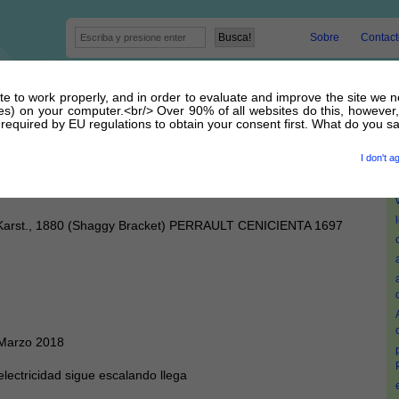
Sobre
Contact
site to work properly, and in order to evaluate and improve the site we 
egoria ‘luxury’
kies) on your computer.<br/> Over 90% of all websites do this, however,
equired by EU regulations to obtain your consent first. What do you s
rma, Inonotus, Penicillium
I don't a
Diciembre 2021
P. Karst., 1880 (Shaggy Bracket) PERRAULT CENICIENTA 1697
 Marzo 2018
lectricidad sigue escalando llega