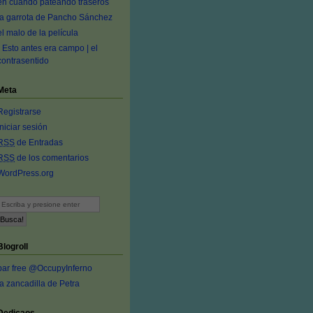
en cuando pateando traseros
la garrota de Pancho Sánchez
el malo de la película
- Esto antes era campo | el
contrasentido
Meta
Registrarse
Iniciar sesión
RSS
de Entradas
RSS
de los comentarios
WordPress.org
Blogroll
bar free @OccupyInferno
la zancadilla de Petra