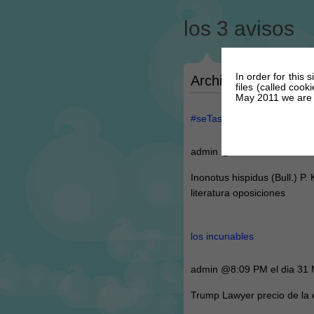
los 3 avisos
In order for this 
Archivos para la cat
files (called coo
May 2011 we are r
#seTas medicinales: Ganode
admin @9:41 PM el dia 21 
Inonotus hispidus (Bull.) 
literatura oposiciones
los incunables
admin @8:09 PM el dia 31
Trump Lawyer precio de la e