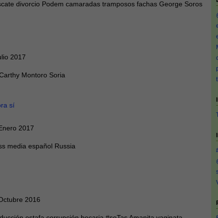
escate divorcio Podem camaradas tramposos fachas George Soros
lio 2017
arthy Montoro Soria
ra sí
Enero 2017
ass media español Russia
Octubre 2016
ducción estafa corrupción becaria #seTas Amanita vaginata