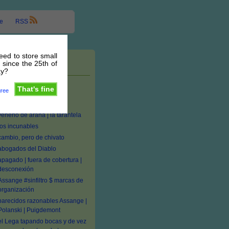
e
RSS
need to store small
 since the 25th of
Entradas recientes
ay?
#seTas medicinales:
That's fine
gree
Ganoderma, Inonotus,
Penicillium
veneno de araña | la tarantela
los incunables
cambio, pero de chivato
abogados del Diablo
apagado | fuera de cobertura |
desconexión
Assange #sinfiltro $ marcas de
organización
parecidos razonables Assange |
Polanski | Puigdemont
el Lega tapando bocas y de vez