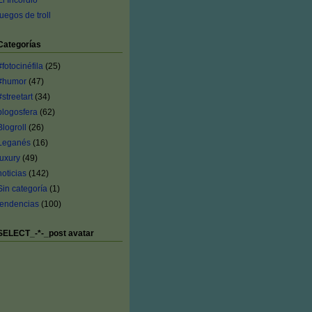
El Incordio
juegos de troll
Categorías
#fotocinéfila
(25)
#humor
(47)
#streetart
(34)
blogosfera
(62)
Blogroll
(26)
Leganés
(16)
luxury
(49)
noticias
(142)
Sin categoría
(1)
tendencias
(100)
SELECT_-*-_post avatar