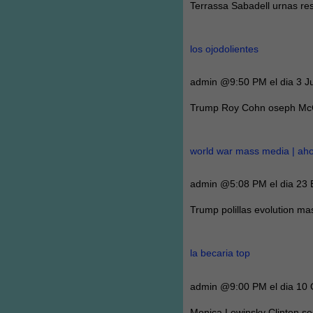
Terrassa Sabadell urnas r
los ojodolientes
admin @9:50 PM el dia 3 Ju
Trump Roy Cohn oseph McC
world war mass media | aho
admin @5:08 PM el dia 23 
Trump polillas evolution m
la becaria top
admin @9:00 PM el dia 10 
Monica Lewinsky Clinton se