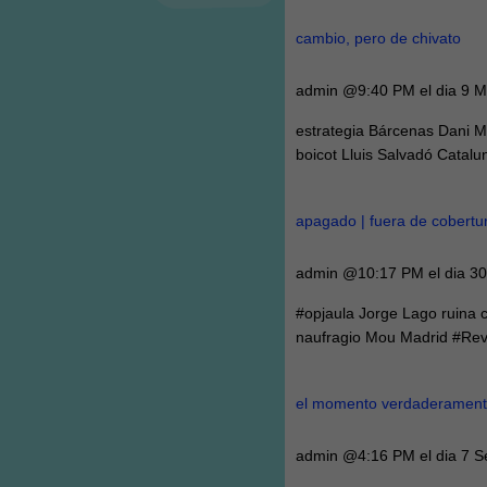
cambio, pero de chivato
admin @9:40 PM el dia 9 
estrategia Bárcenas Dani M
boicot Lluis Salvadó Catalu
apagado | fuera de cobertu
admin @10:17 PM el dia 3
#opjaula Jorge Lago ruina
naufragio Mou Madrid #Revo
el momento verdaderamente
admin @4:16 PM el dia 7 S