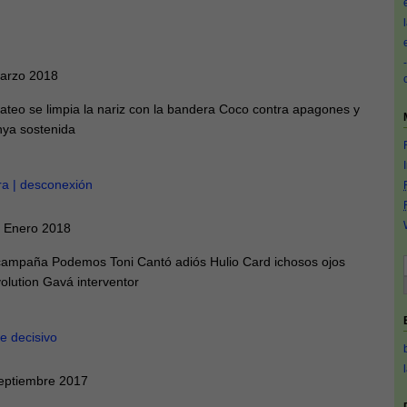
Marzo 2018
ateo se limpia la nariz con la bandera Coco contra apagones y
nya sostenida
ra | desconexión
0 Enero 2018
 campaña Podemos Toni Cantó adiós Hulio Card ichosos ojos
lution Gavá interventor
 decisivo
eptiembre 2017