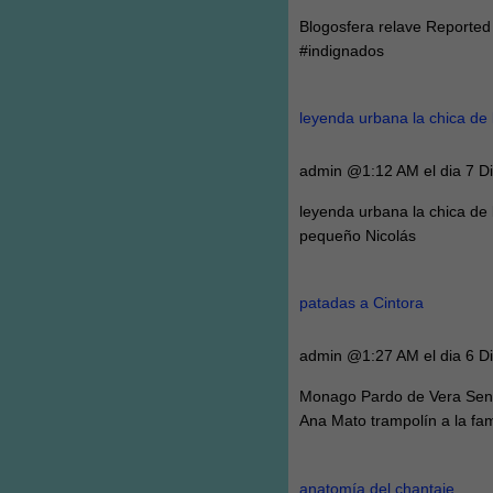
Blogosfera relave Reported 
#indignados
leyenda urbana la chica de 
admin @1:12 AM el dia 7 D
leyenda urbana la chica de
pequeño Nicolás
patadas a Cintora
admin @1:27 AM el dia 6 D
Monago Pardo de Vera Sena
Ana Mato trampolín a la f
anatomía del chantaje