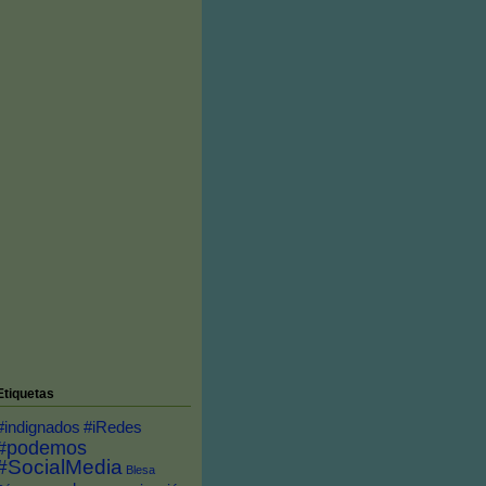
Etiquetas
#indignados
#iRedes
#podemos
#SocialMedia
Blesa