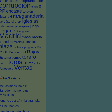
color
comunicación
Bárcenas
corrupción
el
crisis
PP
encaste
Errejón
ganadería
estafa
España
Iglesias
Gürtel
González
juego
jerarquía
Inda
Internet
Leganés
lenguaje
Madrid
mass media
Monedero
pirámide
Montoro
plaza
política
programación
Rajoy
PSOE
Puigdemont
torero
Sistema
tiempo
toros
Trump
toreros
valor
Ventas
Venezuela
los 3 avisos
#seTas medicinales:
Ganoderma, Inonotus,
Penicillium
veneno de araña | la tarantela
los incunables
cambio, pero de chivato