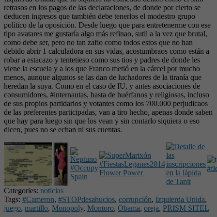
retrasos en los pagos de las declaraciones, de donde por cierto se
deducen ingresos que también debe tenerlos el modestro grupo
político de la oposición. Desde luego que para entretenerme con ese
tipo avatares me gustaría algo más refinao, sutil a la vez que brutal,
como debe ser, pero no tan zafio como todos estos que no han
debido abrir 1 calculadora en sus vidas, acostumbraos como están a
robar a estacazo y tentetieso como sus tios y padres de donde les
viene la escuela y a los que Franco metió en la cárcel por mucho
menos, aunque algunos se las dan de luchadores de la tiranía que
heredan la suya. Como en el caso de IU, y antes asociaciones de
consumidores, #internautas, hasta de huérfanos y religiosas, incluso
de sus propios partidarios y votantes como los 700.000 perjudicaos
de las preferentes participadas, van a tiro hecho, apenas donde saben
que hay para luego sin que los vean y sin contarlo siquiera o eso
dicen, pues no se echan ni sus cuentas.
Categories:
noticias
Tags:
#Cameron
,
#STOPdesahucios
,
corrupción
,
Izquierda Unida
,
juego
,
martillo
,
Monopoly
,
Montoro
,
Obama
,
oreja
,
PRISM SITEL