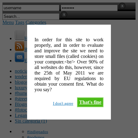
Menu
Tags
Categories
Home
In order for this site to work
properly, and in order to evaluate
RSS Feed
and improve the site we need to
store small files (called cookies) on
E-Mail
your computer.<br/> Over 90% of
all websites do this, however, since
noticias (142)
the 25th of May 2011 we are
tendencias (100)
required by EU regulations to
blogosfera (62)
obtain your consent first. What do
luxury (49)
you say?
#humor (47)
#streetart (34)
That's fine
I don't agree
Blogroll (26)
#fotocinéfila (25)
Leganés (16)
Sin categoría (1)
#indignados
#podemos