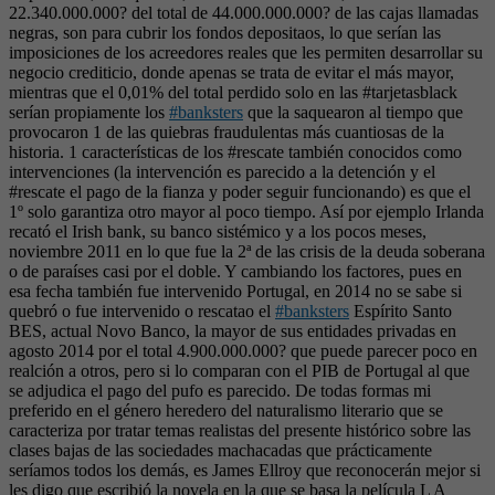
22.340.000.000? del total de 44.000.000.000? de las cajas llamadas
negras, son para cubrir los fondos depositaos, lo que serían las
imposiciones de los acreedores reales que les permiten desarrollar su
negocio crediticio, donde apenas se trata de evitar el más mayor,
mientras que el 0,01% del total perdido solo en las #tarjetasblack
serían propiamente los
#banksters
que la saquearon al tiempo que
provocaron 1 de las quiebras fraudulentas más cuantiosas de la
historia. 1 características de los #rescate también conocidos como
intervenciones (la intervención es parecido a la detención y el
#rescate el pago de la fianza y poder seguir funcionando) es que el
1º solo garantiza otro mayor al poco tiempo. Así por ejemplo Irlanda
recató el Irish bank, su banco sistémico y a los pocos meses,
noviembre 2011 en lo que fue la 2ª de las crisis de la deuda soberana
o de paraíses casi por el doble. Y cambiando los factores, pues en
esa fecha también fue intervenido Portugal, en 2014 no se sabe si
quebró o fue intervenido o rescatao el
#banksters
Espírito Santo
BES, actual Novo Banco, la mayor de sus entidades privadas en
agosto 2014 por el total 4.900.000.000? que puede parecer poco en
realción a otros, pero si lo comparan con el PIB de Portugal al que
se adjudica el pago del pufo es parecido. De todas formas mi
preferido en el género heredero del naturalismo literario que se
caracteriza por tratar temas realistas del presente histórico sobre las
clases bajas de las sociedades machacadas que prácticamente
seríamos todos los demás, es James Ellroy que reconocerán mejor si
les digo que escribió la novela en la que se basa la película L A