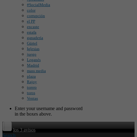
#SocialMedia
color
corrupción
el PP
encaste
estafa
ganadería
Gürtel
Iglesias
juego
Leganés
Madrid
mass media
plaza
Rajoy
torero
toros
Ventas
Enter your username and password
in the boxes above.
los 3 avisos
Search