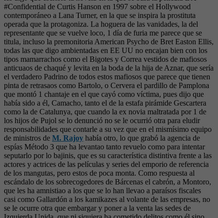
#Confidential de Curtis Hanson en 1997 sobre el Hollywood
contemporáneo a Lana Turner, en la que se inspira la prostituta
operada que la protagoniza. La hoguera de las vanidades, la del
representante que se vuelve loco, 1 día de furia me parece que se
titula, incluso la premonitoria American Psycho de Bret Easton Ellis,
todas las que digo ambientadas en EE UU no encajan bien con los
tipos mamarrachos como el Bigotes y Correa vestidos de mafiosos
anticuaos de chaqué y levita en la boda de la hija de Aznar, que sería
el verdadero Padrino de todos estos mafiosos que parece que tienen
pinta de retrasaos como Bartolo, o Cervera el pardillo de Pamplona
que montó 1 chantaje en el que cayó como víctima, pues dijo que
había sido a él, Camacho, tanto el de la estafa pirámide Gescartera
como la de Catalunya, que cuando la ex novia maltratada por 1 de
los hijos de Pujol se lo denunció no se le ocurrió otra para eludir
responsabilidades que contarle a su vez que en el mismísimo equipo
de ministros de
M. Rajoy
había otro, lo que grabó la agencia de
espías Método 3 que ha levantao tanto revuelo como para intentar
seputarlo por lo bajinis, que es su característica distintiva frente a las
actores y actrices de las películas y series del emporio de referencia
de los mangutas, pero estos de poca monta. Como respuesta al
escándalo de los sobrecogedores de Bárcenas el cabrón, a Montoro,
que les ha amnistiao a los que se lo han llevao a paraísos fiscales
casi como Gallardón a los kamikazes al volante de las empresas, no
se le ocurre otra que embargar y poner a la venta las sedes de
Izquierda Unida, que ni siquiera ha cometido delitos como él sino