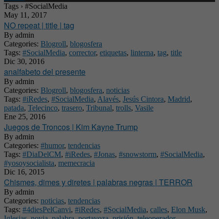
Tags › #SocialMedia
May 11, 2017
NO repeat | title | tag
By
admin
Categories:
Blogroll
,
blogosfera
Tags:
#SocialMedia
,
corrector
,
etiquetas
,
linterna
,
tag
,
title
Dic 30, 2016
analfabeto del presente
By
admin
Categories:
Blogroll
,
blogosfera
,
noticias
Tags:
#iRedes
,
#SocialMedia
,
Alavés
,
Jesús Cintora
,
Madrid
,
patada
,
Telecinco
,
trasero
,
Tribunal
,
trolls
,
Vasile
Ene 25, 2016
Juegos de Troncos | Kim Kayne Trump
By
admin
Categories:
#humor
,
tendencias
Tags:
#DiaDelCM
,
#iRedes
,
#Jonas
,
#snowstorm
,
#SocialMedia
,
#yosoysocialista
,
memecracia
Dic 16, 2015
Chismes, dimes y diretes | palabras negras | TERROR
By
admin
Categories:
noticias
,
tendencias
Tags:
#4diesPelCanvi
,
#iRedes
,
#SocialMedia
,
calles
,
Elon Musk
,
Iglesias
,
novia
,
palabra
,
portavoza
,
prisión
,
teleoperador