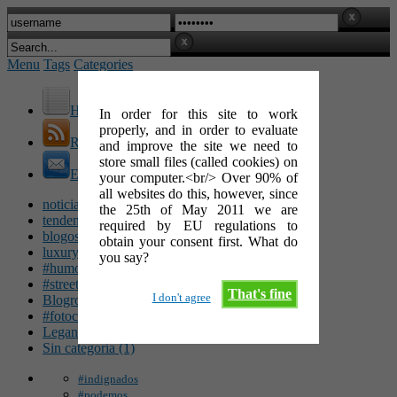
Menu
Tags
Categories
Home
In order for this site to work
properly, and in order to evaluate
RSS Feed
and improve the site we need to
store small files (called cookies) on
E-Mail
your computer.<br/> Over 90% of
all websites do this, however, since
noticias (142)
the 25th of May 2011 we are
tendencias (100)
required by EU regulations to
blogosfera (62)
obtain your consent first. What do
luxury (49)
you say?
#humor (47)
#streetart (34)
That's fine
I don't agree
Blogroll (26)
#fotocinéfila (25)
Leganés (16)
Sin categoría (1)
#indignados
#podemos