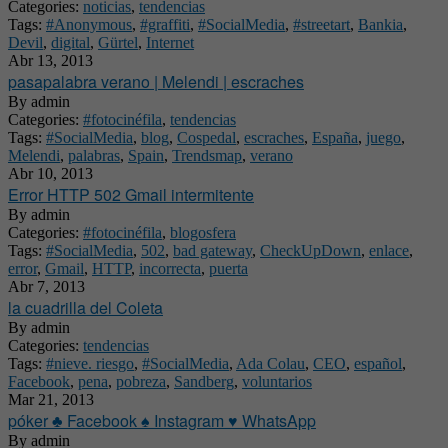
Categories:
noticias
,
tendencias
Tags:
#Anonymous
,
#graffiti
,
#SocialMedia
,
#streetart
,
Bankia
,
Devil
,
digital
,
Gürtel
,
Internet
Abr 13, 2013
pasapalabra verano | Melendi | escraches
By
admin
Categories:
#fotocinéfila
,
tendencias
Tags:
#SocialMedia
,
blog
,
Cospedal
,
escraches
,
España
,
juego
,
Melendi
,
palabras
,
Spain
,
Trendsmap
,
verano
Abr 10, 2013
Error HTTP 502 Gmail intermitente
By
admin
Categories:
#fotocinéfila
,
blogosfera
Tags:
#SocialMedia
,
502
,
bad gateway
,
CheckUpDown
,
enlace
,
error
,
Gmail
,
HTTP
,
incorrecta
,
puerta
Abr 7, 2013
la cuadrilla del Coleta
By
admin
Categories:
tendencias
Tags:
#nieve. riesgo
,
#SocialMedia
,
Ada Colau
,
CEO
,
español
,
Facebook
,
pena
,
pobreza
,
Sandberg
,
voluntarios
Mar 21, 2013
póker ♣ Facebook ♠ Instagram ♥ WhatsApp
By
admin