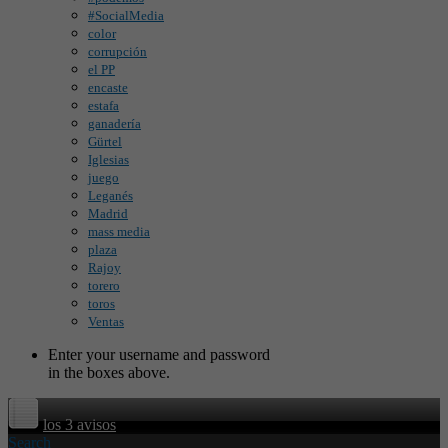
#SocialMedia
color
corrupción
el PP
encaste
estafa
ganadería
Gürtel
Iglesias
juego
Leganés
Madrid
mass media
plaza
Rajoy
torero
toros
Ventas
Enter your username and password
in the boxes above.
los 3 avisos
Search