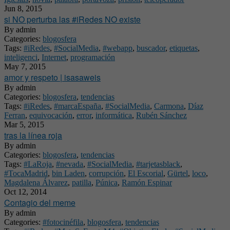
Jun 8, 2015
si NO perturba las #iRedes NO existe
By
admin
Categories:
blogosfera
Tags:
#iRedes
,
#SocialMedia
,
#webapp
,
buscador
,
etiquetas
,
inteligenci
,
Internet
,
programación
May 7, 2015
amor y respeto | isasaweis
By
admin
Categories:
blogosfera
,
tendencias
Tags:
#iRedes
,
#marcaEspaña
,
#SocialMedia
,
Carmona
,
Díaz
Ferran
,
equivocación
,
error
,
informática
,
Rubén Sánchez
Mar 5, 2015
tras la línea roja
By
admin
Categories:
blogosfera
,
tendencias
Tags:
#LaRoja
,
#nevada
,
#SocialMedia
,
#tarjetasblack
,
#TocaMadrid
,
bin Laden
,
corrupción
,
El Escorial
,
Gürtel
,
loco
,
Magdalena Álvarez
,
patilla
,
Púnica
,
Ramón Espinar
Oct 12, 2014
Contagio del meme
By
admin
Categories:
#fotocinéfila
,
blogosfera
,
tendencias