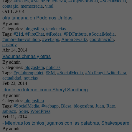
Tags:
#iRedes
,
#MatoSeFuerteM4
,
#ObjetivoEbola
,
#SocialMedia
,
contagio
,
memecracia
,
viral
Oct 1, 2014
otra tangana en Podemos Unidas
By
admin
Categories:
blogosfera
,
tendencias
Tags:
#21d
,
#FireChat
,
#iRedes
,
#PDFtribute
,
#SocialMedia
,
#umbrellarevolution
,
#webapp
,
Aaron Swartz
,
coordinación
,
custody
Abr 14, 2014
Vacunas chinas y otras
By
admin
Categories:
blogosfera
,
noticias
Tags:
#gefahrengebiet
,
#SM
,
#SocialMedia
,
#YoTengoTwitterPara
,
actualidad
,
noticias
Feb 23, 2014
triunfe en Internet como Sheryl Sandberg
By
admin
Categories:
blogosfera
Tags:
#SocialMedia
,
#webapp
,
Blesa
,
blogosfera
,
Juan
,
Rato
,
sablazo
,
Soler
,
WordPress
Feb 11, 2014
- Mientras los tontos jugamos con las palabras, Shakespeare.
By
admin