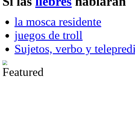
Si las
liebres
hablaran
la mosca residente
juegos de troll
Sujetos, verbo y telepred