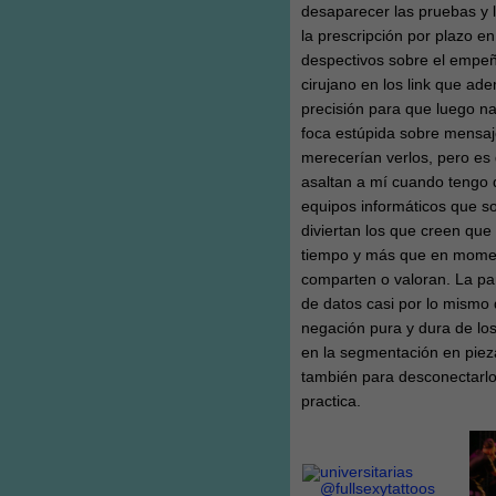
desaparecer las pruebas y ll
la prescripción por plazo e
despectivos sobre el empeñ
cirujano en los link que ad
precisión para que luego n
foca estúpida sobre mensaje
merecerían verlos, pero e
asaltan a mí cuando tengo q
equipos informáticos que s
diviertan los que creen que
tiempo y más que en momen
comparten o valoran. La pa
de datos casi por lo mismo
negación pura y dura de lo
en la segmentación en pieza
también para desconectarlo
practica.