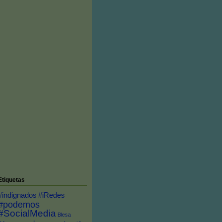
Etiquetas
#indignados
#iRedes
#podemos
#SocialMedia
Blesa