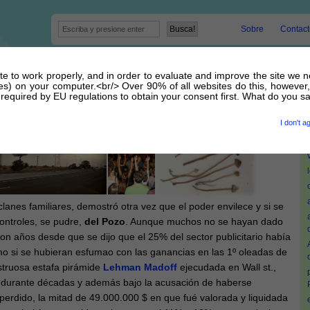
Sobre
Contact
site to work properly, and in order to evaluate and improve the site we 
 barbecho se pudren
kies) on your computer.<br/> Over 90% of all websites do this, however,
equired by EU regulations to obtain your consent first. What do you s
0 Abril 2013 por
admin
I don't a
clanes familiares, demostró otra vez que el poder envilece y si se
controles, se pudre,
del Pozo
. Aunque muchos no se hayan dado
on años desde que se dijo que el 25% del sector publicitario había
o si se hubieran esfumao con las ganancias en las 1º oleadas de
struosa estafa pirámide
Lehman Madoff
ejecudada en Wall st.,
 durante décadas y además bajo la acusación de haberse
erdido, la mitad de 49.000.000 $ en que fué valorada y liquidada