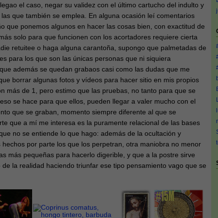
egao el caso, negar su validez con el último cartucho del indulto y
n las que también se emplea. En alguna ocasión leí comentarios
o que ponemos algunos en hacer las cosas bien, con exactitud de
emás solo para que funcionen con los acortadores requiere cierta
adie retuitee o haga alguna carantoña, supongo que palmetadas de
s para los que son las únicas personas que ni siquiera
s que además se quedan grabaos casi como las dudas que me
ue borrar algunas fotos y vídeos para hacer sitio en mis propios
on más de 1, pero estimo que las pruebas, no tanto para que se
 eso se hace para que ellos, pueden llegar a valer mucho con el
to que se graban, momento siempre diferente al que se
rte que a mí me interesa es la puramente relacional de las bases
 que no se entiende lo que hago: además de la ocultación y
s hechos por parte los que los perpetran, otra maniobra no menor
s más pequeñas para hacerlo digerible, y que a la postre sirve
 de la realidad haciendo triunfar ese tipo pensamiento vago que se