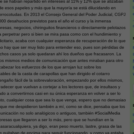
e se habían repartido en intereses al 11% y 12% que se atizaban
rde esos papeles y más que la mayoría se está dilucidando en
orrocotudas. En 2013 el Consejo General del Poder Judicial, CGPJ
000 desahucios previstos para el año el curso y la inmensa
esas, negocios, chiringuitos financieros o directamente pelotazos
 perpetrar pero si bien se mira pasa como con el hundimiento y
licitario, acaba con cualquier esperanza de recuperación de lo que
no hay que ser muy listo para entender eso, pues son pérdidas de
hos casos ya solo quedaran ahí los dueños que fracasaron. La
los mismos medios de comunicación que antes miraban para otro
abezar los esfuerzos de los que arrojan luz sobre los
les de la casta de carapollas que han dirigido el cotarro
l engaño fácil de la sobrevaloración, empezando por ellos mismos,
ecer que vuelvan a cortejar a los lectores que, de insultaos y
 a convertirnos casi en su única esperanza en volver a ser lo
to, cualquier cosa que sea lo que venga, espero que no demasiao
a que me despidieron también a mí, como se dice, pensaba que los
nicación no solo analógicos o antiguos, también #SocialMedia
esas que llegaron a ser lo más, pero que se hundían en la
saracualquiera, ya digo, eran peso muerto, lastre, grasa de las
e quitaban de encima para seguir funcionando, y como ya estaba