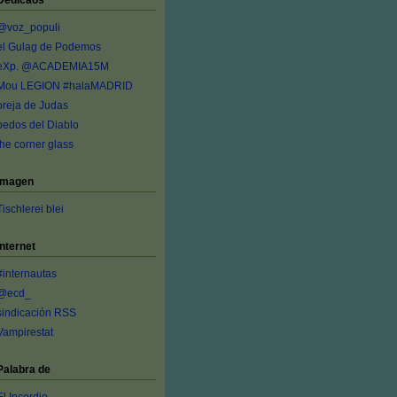
Dedicaos
@voz_populi
el Gulag de Podemos
eXp. @ACADEMIA15M
Mou LEGION #halaMADRID
oreja de Judas
pedos del Diablo
the corner glass
Imagen
Tischlerei blei
Internet
#internautas
@ecd_
sindicación RSS
Vampirestat
Palabra de