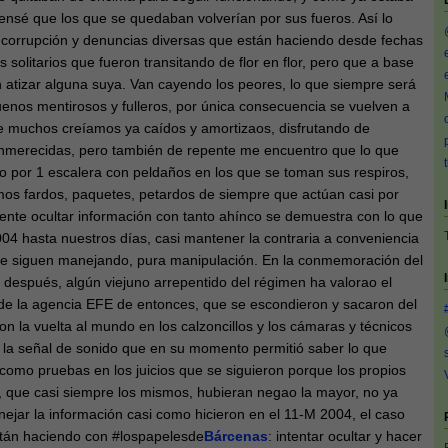
nsé que los que se quedaban volverían por sus fueros. Así lo
 corrupción y denuncias diversas que están haciendo desde fechas
os solitarios que fueron transitando de flor en flor, pero que a base
 atizar alguna suya. Van cayendo los peores, lo que siempre será
enos mentirosos y fulleros, por única consecuencia se vuelven a
e muchos creíamos ya caídos y amortizaos, disfrutando de
 inmerecidas, pero también de repente me encuentro que lo que
 por 1 escalera con peldaños en los que se toman sus respiros,
mos fardos, paquetes, petardos de siempre que actúan casi por
tente ocultar información con tanto ahínco se demuestra con lo que
04 hasta nuestros días, casi mantener la contraria a conveniencia
se siguen manejando, pura manipulación. En la conmemoración del
después, algún viejuno arrepentido del régimen ha valorao el
 de la agencia EFE de entonces, que se escondieron y sacaron del
on la vuelta al mundo en los calzoncillos y los cámaras y técnicos
 la señal de sonido que en su momento permitió saber lo que
omo pruebas en los juicios que se siguieron porque los propios
, que casi siempre los mismos, hubieran negao la mayor, no ya
jar la información casi como hicieron en el 11-M 2004, el caso
stán haciendo con #lospapelesde
Bárcenas
: intentar ocultar y hacer