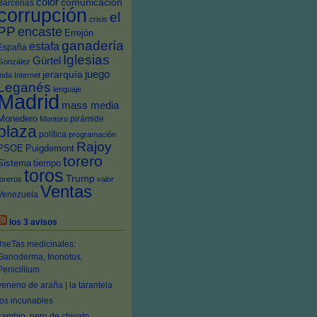
color
comunicación
Bárcenas
corrupción
el
crisis
PP
encaste
Errejón
ganadería
estafa
España
Iglesias
Gürtel
González
juego
jerarquía
Inda
Internet
Leganés
lenguaje
Madrid
mass media
Monedero
pirámide
Montoro
plaza
política
programación
Rajoy
PSOE
Puigdemont
torero
Sistema
tiempo
toros
Trump
toreros
valor
Ventas
Venezuela
los 3 avisos
#seTas medicinales:
Ganoderma, Inonotus,
Penicillium
veneno de araña | la tarantela
los incunables
cambio, pero de chivato