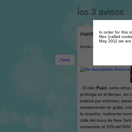
los 3 avisos
In order for this 
mentes dejadas en
files (called coo
May 2011 we are r
Escrito a las @ 8:44 PM el dia 2
Tweet
- El clan
Pujol
, como otros 
prolonga en el tiempo, sin 
todavía por enteraos, pasar
desaparecido de golpe, com
la siniestra, realmente mon
calle del muro de New York
consumido el 15% del 50% p