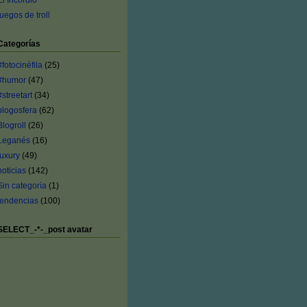
El Incordio
juegos de troll
Categorías
#fotocinéfila
(25)
#humor
(47)
#streetart
(34)
blogosfera
(62)
Blogroll
(26)
Leganés
(16)
luxury
(49)
noticias
(142)
Sin categoría
(1)
tendencias
(100)
SELECT_-*-_post avatar