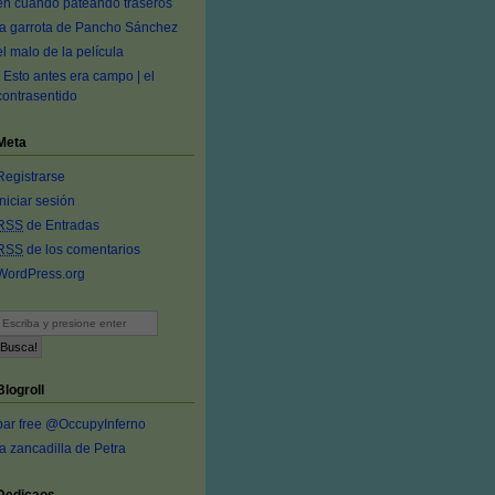
en cuando pateando traseros
la garrota de Pancho Sánchez
el malo de la película
- Esto antes era campo | el
contrasentido
Meta
Registrarse
Iniciar sesión
RSS
de Entradas
RSS
de los comentarios
WordPress.org
Blogroll
bar free @OccupyInferno
la zancadilla de Petra