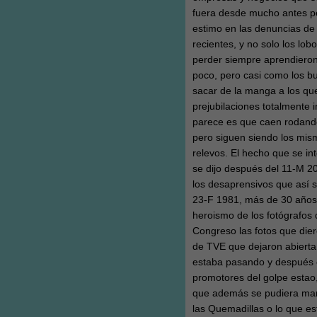
fuera desde mucho antes pe
estimo en las denuncias de
recientes, y no solo los lob
perder siempre aprendieron
poco, pero casi como los bu
sacar de la manga a los qu
prejubilaciones totalmente
parece es que caen rodando
pero siguen siendo los mis
relevos. El hecho que se in
se dijo después del 11-M 20
los desaprensivos que así 
23-F 1981, más de 30 años 
heroismo de los fotógrafos
Congreso las fotos que dier
de TVE que dejaron abierta
estaba pasando y después c
promotores del golpe estao
que además se pudiera mane
las Quemadillas o lo que e