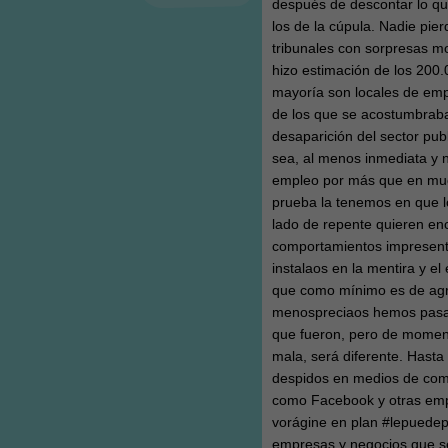
después de descontar lo qu
los de la cúpula. Nadie pie
tribunales con sorpresas m
hizo estimación de los 200.
mayoría son locales de empr
de los que se acostumbraba
desaparición del sector pub
sea, al menos inmediata y 
empleo por más que en muc
prueba la tenemos en que 
lado de repente quieren enc
comportamientos impresentab
instalaos en la mentira y e
que como mínimo es de agrad
menospreciaos hemos pasado
que fueron, pero de momen
mala, será diferente. Hast
despidos en medios de comu
como Facebook y otras empr
vorágine en plan #lepuedepa
empresas y negocios que s