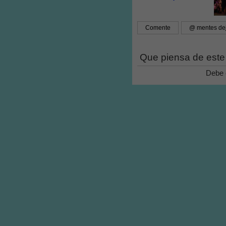
Comente
@ mentes de
Que piensa de este
Debe 