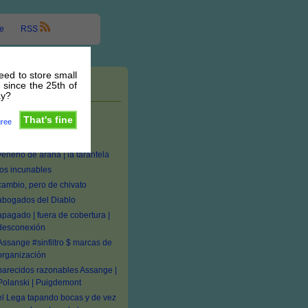
e
RSS
need to store small
 since the 25th of
Entradas recientes
ay?
#seTas medicinales:
That's fine
gree
Ganoderma, Inonotus,
Penicillium
veneno de araña | la tarantela
los incunables
cambio, pero de chivato
abogados del Diablo
apagado | fuera de cobertura |
desconexión
Assange #sinfiltro $ marcas de
organización
parecidos razonables Assange |
Polanski | Puigdemont
el Lega tapando bocas y de vez