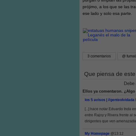
purgan o limpian las propi
prójimo, a los que se las t
ese lado y solo esa parte.
3 comentarios
@ fumat
Que piensa de este
Debe 
Ellos ya comentaron. ¿Algo
los 5 avisos | #genteolvidada
[...] hace notar Eduardo Inda e
entre Rajoy y Rivera frente al 
dirigentes que ven amenazadas 
My Homepage
@13:12