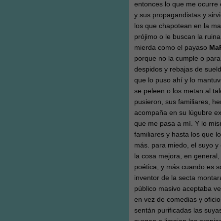
entonces lo que me ocurre 
y sus propagandistas y sirvi
los que chapotean en la ma
prójimo o le buscan la rui
mierda como el payaso
Ma
porque no la cumple o para
despidos y rebajas de sueld
que lo puso ahí y lo mantuv
se peleen o los metan al ta
pusieron, sus familiares, h
acompaña en su lúgubre exi
que me pasa a mí. Y lo mi
familiares y hasta los que 
más. para miedo, el suyo y 
la cosa mejora, en general,
poética, y más cuando es s
inventor de la secta montar
público masivo aceptaba ve
en vez de comedias y oficio
sentán purificadas las suy