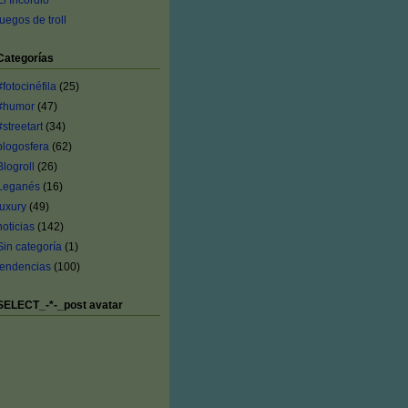
El Incordio
juegos de troll
Categorías
#fotocinéfila
(25)
#humor
(47)
#streetart
(34)
blogosfera
(62)
Blogroll
(26)
Leganés
(16)
luxury
(49)
noticias
(142)
Sin categoría
(1)
tendencias
(100)
SELECT_-*-_post avatar