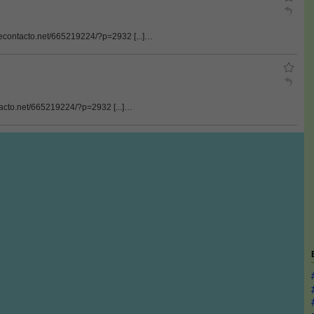
adecontacto.net/665219224/?p=2932 [...]…
ntacto.net/665219224/?p=2932 [...]…