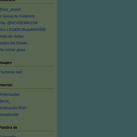
Dedicaos
@voz_populi
el Gulag de Podemos
eXp. @ACADEMIA15M
Mou LEGION #halaMADRID
oreja de Judas
pedos del Diablo
the corner glass
Imagen
Tischlerei blei
Internet
#internautas
@ecd_
sindicación RSS
Vampirestat
Palabra de