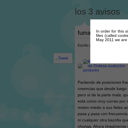
los 3 avisos
In order for this 
fumata negra
files (called coo
May 2011 we are r
Escrito a las @ 9:31 PM el dia 
Tweet
Partiendo de posiciones fra
creencias que desde luego 
pero sí de la parte mala, qu
está como muy currao por mu
meten miedo a sus fieles a
pasa y pasa con frecuencia. 
ni cualquier otra bazofia q
chunga. Ahora imagínense q