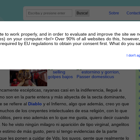
Sobre
Contact
site to work properly, and in order to evaluate and improve the site we 
kies) on your computer.<br/> Over 90% of all websites do this, however,
equired by EU regulations to obtain your consent first. What do you s
31 Octubre 2015 por
admin
I don't a
ncamente escépticas, rayanas casi en la indiferencia, llegué a
no son en la parte entera y más abyecta de la secta dominante,
e se refiere al
Diablo
y el Infierno, algo que además, creo yo que
chos de los creyentes intelectuales de esa religión, con lo que
cólitos, pero eso además en lo que me gusta, quiero decir cuando
No he visto ningún milagro ni aparición de tipo virginal, angelitos
ue estimo de más gusto, pero sí tengo evidencias de la parte
ue les ponen a cuidar de Vds, los suyos, gente que realmente lo