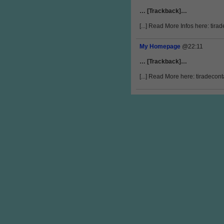
… [Trackback]…
[...] Read More Infos here: tir
My Homepage
@22:11
… [Trackback]…
[...] Read More here: tiradeco