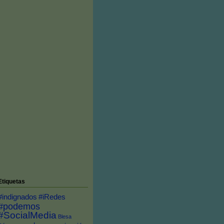
Etiquetas
#indignados
#iRedes
#podemos
#SocialMedia
Blesa