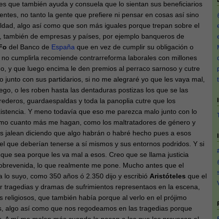
es que también ayuda y consuela que lo sientan sus beneficiarios
entes, no tanto la gente que prefiere ni pensar en cosas así sino
ldad, algo así como que son más iguales porque trepan sobre el
na, también de empresas y países, por ejemplo banqueros de
Fo
del Banco de
España
que en vez de cumplir su obligación o
 no cumplirla recomiende contrarreforma laborales con millones
o, y que luego encima le den premios al perraco sarnoso y cutre
o junto con sus partidarios, si no me alegraré yo que les vaya mal,
lego, o les roben hasta las dentaduras postizas los que se las
erederos, guardaespaldas y toda la panoplia cutre que los
stencia. Y meno todavía que eso me parezca malo junto con lo
smo cuanto más me hagan, como los maltratadores de género y
los jalean diciendo que algo habrán o habré hecho pues a esos
el que deberían tenerse a sí mismos y sus entornos podridos. Y si
 que sea porque les va mal a esos. Creo que se llama justicia
obrevenida, lo que realmente me pone. Mucho antes que el
a lo suyo, como 350 años ó 2.350 dijo y escribió
Aristóteles
que el
r tragedias y dramas de sufrimientos representaos en la escena,
s religiosos, que también había porque al verlo en el prójimo
as, algo así como que nos regodeamos en las tragedias porque