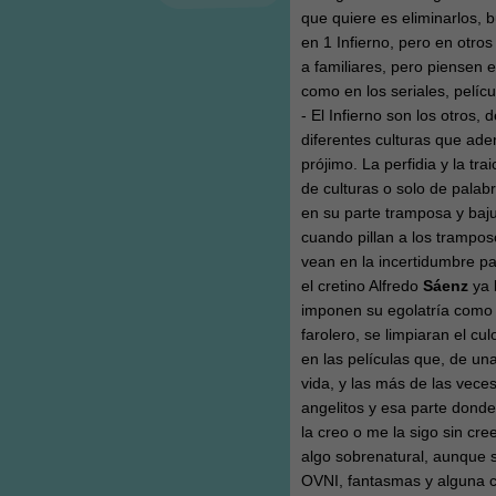
que quiere es eliminarlos, b
en 1 Infierno, pero en otro
a familiares, pero piensen e
como en los seriales, pelícu
- El Infierno son los otros
diferentes culturas que ad
prójimo. La perfidia y la tr
de culturas o solo de palab
en su parte tramposa y baj
cuando pillan a los trampos
vean en la incertidumbre par
el cretino Alfredo
Sáenz
ya 
imponen su egolatría como c
farolero, se limpiaran el cu
en las películas que, de un
vida, y las más de las veces
angelitos y esa parte dond
la creo o me la sigo sin c
algo sobrenatural, aunque s
OVNI, fantasmas y alguna 