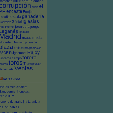
color
comunicación
Bárcenas
corrupción
el
crisis
PP
encaste
Errejón
ganadería
estafa
España
Iglesias
Gürtel
González
juego
jerarquía
Inda
Internet
Leganés
lenguaje
Madrid
mass media
Monedero
pirámide
Montoro
plaza
política
programación
Rajoy
PSOE
Puigdemont
torero
Sistema
tiempo
toros
Trump
toreros
valor
Ventas
Venezuela
los 3 avisos
#seTas medicinales:
Ganoderma, Inonotus,
Penicillium
veneno de araña | la tarantela
los incunables
cambio, pero de chivato