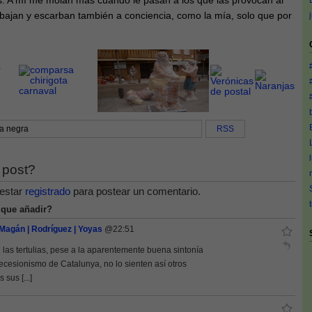
as. A mí me molan más cuando le pasan a los que las provocan al
rabajan y escarban también a conciencia, como la mía, solo que por
a negra
RSS
 post?
estar
registrado
para postear un comentario.
 que añadir?
 Magán | Rodríguez | Yoyas
@22:51
n las tertulias, pese a la aparentemente buena sintonía
secesionismo de Catalunya, no lo sienten así otros
sus [...]