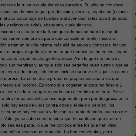
uscarles la ruina o cualquier cosa parecida. Su vida se convierte
s casos son lo mismo que por descuido, desidia, nepotismo (colocar
n el alto porcentaje de familias mal avenidas, si les toca 1 de esas
las y relatos de éxito), abandono, cualquier otra.
, desconozco el autor de la frase que además se habrá dicho de
emás tienen siempre su parte que consiste en meter miedo al
aición están en la vida misma más allá de sexos y contratos, incluso
ras, el propio engaño o la mentira que también están en los juegos
una como la que mucha gente aprecia. A mí lo que me mola es
os y sus mentiras y, aunque solo sea pegarles buen susto y que se
a luego indultarlos, indultarse, incluso burlarse de la justicia como
lo merece. Es como dar a probar su propia medicina a los que
reencia al prójimo. Es como si le cogieran el discurso falso a 1
lo y luego se lo restregaran por la cara al cretino que fuera. Se ve
a u otra forma escenifican ese argumento, pero por desgracia en la
 solo hay esos de unos contra otros y el cielo o paraíso, los
e se supone hay consuelo y descanso a tanto desmás, pues no me
reer. Vale, ya se sabe como mínimo que he confesao que creo en
olo sea esa parte, lo que me conloca entre los que han visto
cosa más a veces muy trabajada. Lo han conseguido, pero