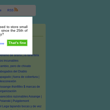
e
RSS
need to store small
 since the 25th of
Entradas recientes
ay?
#seTas medicinales:
That's fine
gree
Ganoderma, Inonotus,
Penicillium
veneno de araña | la tarantela
los incunables
cambio, pero de chivato
abogados del Diablo
apagado | fuera de cobertura |
desconexión
Assange #sinfiltro $ marcas de
organización
parecidos razonables Assange |
Polanski | Puigdemont
el Lega tapando bocas y de vez