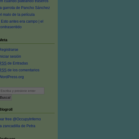
en cuando pateando traseros
la garrota de Pancho Sánchez
el malo de la película
- Esto antes era campo | el
contrasentido
Meta
Registrarse
Iniciar sesión
RSS
de Entradas
RSS
de los comentarios
WordPress.org
Blogroll
bar free @OccupyInferno
la zancadilla de Petra