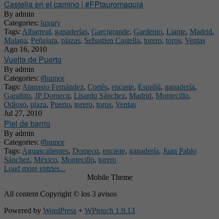
Castella en el camino | #FPtauromaquia
By
admin
Categories:
luxury
Tags:
Albarreal
,
ganaderías
,
Garcigrande
,
Gardenio
,
Liante
,
Madrid
,
Malaga
,
Peñajara
,
plazas
,
Sebastien Castella
,
torero
,
toros
,
Ventas
Ago 16, 2010
Vuelta de Puerto
By
admin
Categories:
#humor
Tags:
Atanasio Fernández
,
Cortés
,
encaste
,
Espaliú
,
ganadería
,
Garañito
,
JP Domecq
,
Lisardo Sánchez
,
Madrid
,
Montecillo
,
Odioso
,
plaza
,
Puerto
,
torero
,
toros
,
Ventas
Jul 27, 2010
Piel de barrio
By
admin
Categories:
#humor
Tags:
Aguascalientes
,
Domecq
,
encaste
,
ganadería
,
Juan Pablo
Sánchez
,
México
,
Montecillo
,
torero
Load more entries...
Mobile Theme
All content Copyright © los 3 avisos
Powered by
WordPress
+
WPtouch 1.9.13