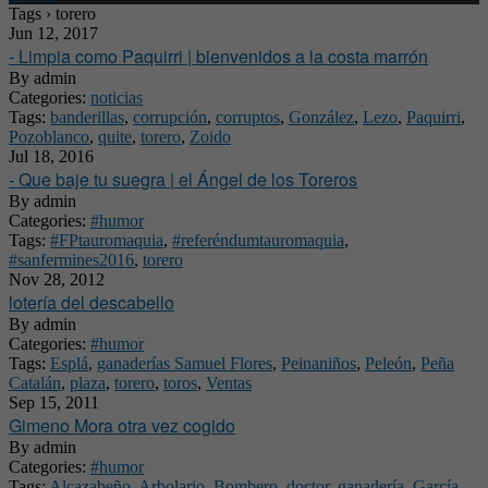
Tags › torero
Jun 12, 2017
- Limpia como Paquirri | bienvenidos a la costa marrón
By
admin
Categories:
noticias
Tags:
banderillas
,
corrupción
,
corruptos
,
González
,
Lezo
,
Paquirri
,
Pozoblanco
,
quite
,
torero
,
Zoido
Jul 18, 2016
- Que baje tu suegra | el Ángel de los Toreros
By
admin
Categories:
#humor
Tags:
#FPtauromaquia
,
#referéndumtauromaquia
,
#sanfermines2016
,
torero
Nov 28, 2012
lotería del descabello
By
admin
Categories:
#humor
Tags:
Esplá
,
ganaderías Samuel Flores
,
Peinaniños
,
Peleón
,
Peña
Catalán
,
plaza
,
torero
,
toros
,
Ventas
Sep 15, 2011
Gimeno Mora otra vez cogido
By
admin
Categories:
#humor
Tags:
Alcazabeño
,
Arbolario
,
Bombero
,
doctor
,
ganadería
,
García
,