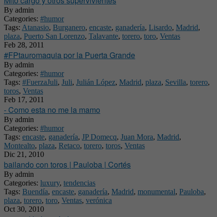
Mito cargo y otros supervivientes
By
admin
Categories:
#humor
Tags:
Atanasio
,
Burganero
,
encaste
,
ganadería
,
Lisardo
,
Madrid
,
plaza
,
Puerto San Lorenzo
,
Talavante
,
torero
,
toro
,
Ventas
Feb 28, 2011
#FPtauromaquia por la Puerta Grande
By
admin
Categories:
#humor
Tags:
#FuerzaJuli
,
Juli
,
Julián López
,
Madrid
,
plaza
,
Sevilla
,
torero
,
toros
,
Ventas
Feb 17, 2011
- Como esta no me la mamo
By
admin
Categories:
#humor
Tags:
encaste
,
ganadería
,
JP Domecq
,
Juan Mora
,
Madrid
,
Montealto
,
plaza
,
Retaco
,
torero
,
toros
,
Ventas
Dic 21, 2010
bailando con toros | Pauloba | Cortés
By
admin
Categories:
luxury
,
tendencias
Tags:
Buendía
,
encaste
,
ganadería
,
Madrid
,
monumental
,
Pauloba
,
plaza
,
torero
,
toro
,
Ventas
,
verónica
Oct 30, 2010