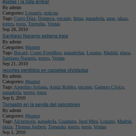
#setas | la lista ámbar
By
admin
Categories:
Leganés
,
noticias
Tags:
Curro Díaz
,
Domecq
,
encaste
,
firma
,
ganadería
,
pase
,
plaza
,
torero
,
toros
,
Torrealta
,
Ventas
Sep 28, 2010
Santiago Naranjo estrena traje
By
admin
Categories:
#humor
Tags:
Bucaré
,
Couto Fornilhos
,
ganaderías
,
Lozano
,
Madrid
,
plaza
,
Santiago Naranjo
,
torero
,
Ventas
Sep 21, 2010
recortes perdidos en carpetas olvidadas
By
admin
Categories:
#humor
Tags:
Angelino Arriaga
,
Araúz Robles
,
encaste
,
Gamero Cívico
,
ganadería
,
torero
,
toros
Sep 6, 2010
Tomasito en la senda del psicotoreo
By
admin
Categories:
#humor
Tags:
Alcurrucén
,
ganadería
,
Guadaira
,
Jaral Mira
,
Lozano
,
Madrid
,
plaza
,
Thomas Joubert
,
Tomasito
,
torero
,
toros
,
Ventas
Sep 1, 2010