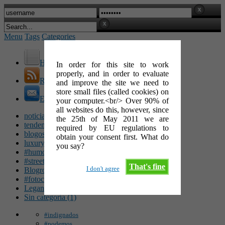
Menu
Tags
Categories
Home
In order for this site to work
properly, and in order to evaluate
RSS Feed
and improve the site we need to
store small files (called cookies) on
E-Mail
your computer.<br/> Over 90% of
all websites do this, however, since
noticias (142)
the 25th of May 2011 we are
tendencias (100)
required by EU regulations to
blogosfera (62)
obtain your consent first. What do
luxury (49)
you say?
#humor (47)
#streetart (34)
That's fine
I don't agree
Blogroll (26)
#fotocinéfila (25)
Leganés (16)
Sin categoría (1)
#indignados
#podemos