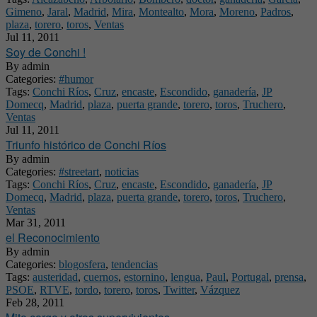
Gimeno
,
Jaral
,
Madrid
,
Mira
,
Montealto
,
Mora
,
Moreno
,
Padros
,
plaza
,
torero
,
toros
,
Ventas
Jul 11, 2011
Soy de Conchi !
By
admin
Categories:
#humor
Tags:
Conchi Ríos
,
Cruz
,
encaste
,
Escondido
,
ganadería
,
JP
Domecq
,
Madrid
,
plaza
,
puerta grande
,
torero
,
toros
,
Truchero
,
Ventas
Jul 11, 2011
Triunfo histórico de Conchi Ríos
By
admin
Categories:
#streetart
,
noticias
Tags:
Conchi Ríos
,
Cruz
,
encaste
,
Escondido
,
ganadería
,
JP
Domecq
,
Madrid
,
plaza
,
puerta grande
,
torero
,
toros
,
Truchero
,
Ventas
Mar 31, 2011
el Reconocimiento
By
admin
Categories:
blogosfera
,
tendencias
Tags:
austeridad
,
cuernos
,
estornino
,
lengua
,
Paul
,
Portugal
,
prensa
,
PSOE
,
RTVE
,
tordo
,
torero
,
toros
,
Twitter
,
Vázquez
Feb 28, 2011