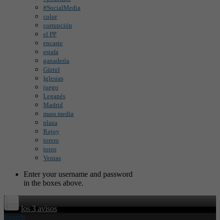
#SocialMedia
color
corrupción
el PP
encaste
estafa
ganadería
Gürtel
Iglesias
juego
Leganés
Madrid
mass media
plaza
Rajoy
torero
toros
Ventas
Enter your username and password
in the boxes above.
los 3 avisos
Search