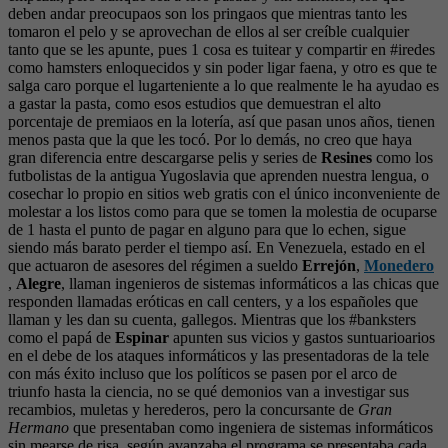
deben andar preocupaos son los pringaos que mientras tanto les
tomaron el pelo y se aprovechan de ellos al ser creíble cualquier
tanto que se les apunte, pues 1 cosa es tuitear y compartir en #iredes
como hamsters enloquecidos y sin poder ligar faena, y otro es que te
salga caro porque el lugarteniente a lo que realmente le ha ayudao es
a gastar la pasta, como esos estudios que demuestran el alto
porcentaje de premiaos en la lotería, así que pasan unos años, tienen
menos pasta que la que les tocó. Por lo demás, no creo que haya
gran diferencia entre descargarse pelis y series de
Resines
como los
futbolistas de la antigua Yugoslavia que aprenden nuestra lengua, o
cosechar lo propio en sitios web gratis con el único inconveniente de
molestar a los listos como para que se tomen la molestia de ocuparse
de 1 hasta el punto de pagar en alguno para que lo echen, sigue
siendo más barato perder el tiempo así. En Venezuela, estado en el
que actuaron de asesores del régimen a sueldo
Errejón
,
Monedero
,
Alegre
, llaman ingenieros de sistemas informáticos a las chicas que
responden llamadas eróticas en call centers, y a los españoles que
llaman y les dan su cuenta, gallegos. Mientras que los #banksters
como el papá de
Espinar
apunten sus vicios y gastos suntuarioarios
en el debe de los ataques informáticos y las presentadoras de la tele
con más éxito incluso que los políticos se pasen por el arco de
triunfo hasta la ciencia, no se qué demonios van a investigar sus
recambios, muletas y herederos, pero la concursante de
Gran
Hermano
que presentaban como ingeniera de sistemas informáticos
sin mearse de risa, según avanzaba el programa se presentaba cada