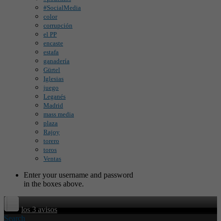
#SocialMedia
color
corrupción
el PP
encaste
estafa
ganadería
Gürtel
Iglesias
juego
Leganés
Madrid
mass media
plaza
Rajoy
torero
toros
Ventas
Enter your username and password
in the boxes above.
los 3 avisos
Search