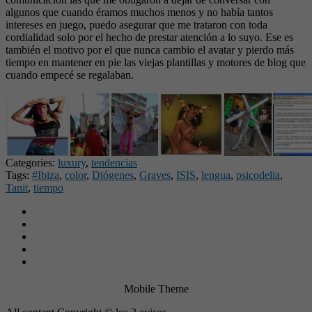
algunos que cuando éramos muchos menos y no había tantos
intereses en juego, puedo asegurar que me trataron con toda
cordialidad solo por el hecho de prestar atención a lo suyo. Ese es
también el motivo por el que nunca cambio el avatar y pierdo más
tiempo en mantener en pie las viejas plantillas y motores de blog que
cuando empecé se regalaban.
Categories:
luxury
,
tendencias
Tags:
#Ibiza
,
color
,
Diógenes
,
Graves
,
ISIS
,
lengua
,
psicodelia
,
Tanit
,
tiempo
Mobile Theme