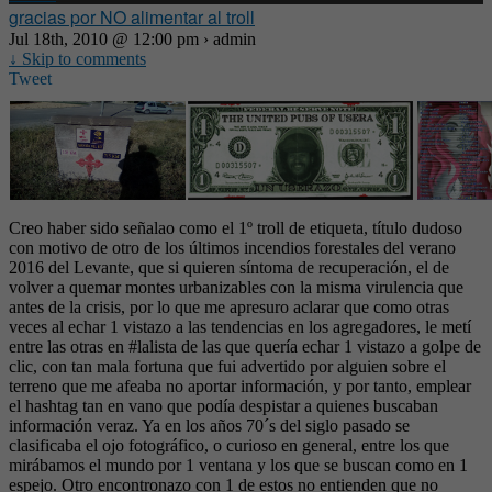
gracias por NO alimentar al troll
Jul 18th, 2010 @ 12:00 pm › admin
↓ Skip to comments
Tweet
Creo haber sido señalao como el 1º troll de etiqueta, título dudoso
con motivo de otro de los últimos incendios forestales del verano
2016 del Levante, que si quieren síntoma de recuperación, el de
volver a quemar montes urbanizables con la misma virulencia que
antes de la crisis, por lo que me apresuro aclarar que como otras
veces al echar 1 vistazo a las tendencias en los agregadores, le metí
entre las otras en #lalista de las que quería echar 1 vistazo a golpe de
clic, con tan mala fortuna que fui advertido por alguien sobre el
terreno que me afeaba no aportar información, y por tanto, emplear
el hashtag tan en vano que podía despistar a quienes buscaban
información veraz. Ya en los años 70´s del siglo pasado se
clasificaba el ojo fotográfico, o curioso en general, entre los que
mirábamos el mundo por 1 ventana y los que se buscan como en 1
espejo. Otro encontronazo con 1 de estos no entienden que no