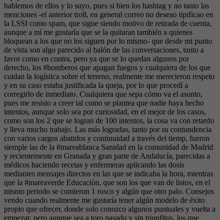
hablemos de ellos y lo suyo, pues si bien los hashtag y no tanto las
menciones -el anterior troll, en general correo no deseao tipificao en
la LSSI como spam, que sigue siendo motivo de retirada de cuenta,
aunque a mí me gustaría que se la quitaran también a quienes
bloquean a los que no los siguen por lo mismo- que desde mi punto
de vista son algo parecido al balón de las conversaciones, tanto a
favor como en contra, pero ya que se lo quedan algunos por
derecho, los #bomberos que apagan fuegos y cualquiera de los que
cuidan la logística sobre el terreno, realmente me merecieron respeto
y en su caso estaba justificada la queja, por lo que procedí a
corregirlo de inmediato. Cualquiera que sepa cómo va el asunto,
pues me resisto a creer tal como se plantea que nadie haya hecho
intentos, aunque solo sea por curiosidad, en el mejor de los casos,
como son los 2 que se logran de 100 intentos, la cosa va con retardo
y lleva mucho trabajo. Las más logradas, tanto por su contundencia
con varios cargos abatidos y continuidad a través del tiemp, fueron
siemple las de la #mareablanca Sanidad en la comunidad de Madrid
y recientemente en Granada y gran parte de Andalucía, parecidas a
médicos haciendo recetas y enfermeras aplicando las dosis
mediantes mensajes directos en las que se indicaba la hora, mientras
que la #mareaverde Educación, que son los que van de listos, en el
mismo periodo se comieron 1 rosco y algún que otro palo. Consejos
vendo cuando realmente me gustaría tener algún modelo de éxito
propio que ofrecer, donde solo conozco algunos puntuales y vuelta a
empezar, pero aunque sea a toro pasado y sin triunfitos, los que