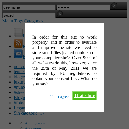
Menu
Tags
Categories
Home
In order for this site to work
properly, and in order to evaluate
RSS Feed
and improve the site we need to
store small files (called cookies) on
E-Mail
your computer.<br/> Over 90% of
all websites do this, however, since
noticias (142)
the 25th of May 2011 we are
tendencias (100)
required by EU regulations to
blogosfera (62)
obtain your consent first. What do
luxury (49)
you say?
#humor (47)
#streetart (34)
That's fine
I don't agree
Blogroll (26)
#fotocinéfila (25)
Leganés (16)
Sin categoría (1)
#indignados
#podemos