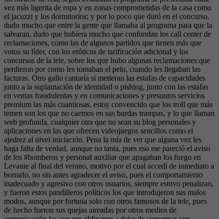
vez más ligerita de ropa y en zonas comprometidas de la casa como
el jacuzzi y los dormitorios; y por lo poco que duró en el concurso,
dudo mucho que entre la gente que llamaba al programa para que la
salvaran, dudo que hubiera mucho que confundan los call center de
reclamaciones, como las de algunos partidos que tienen más que
votos su líder, con los eróticos de tarificación adicional y los
concursos de la tele, sobre los que hubo algunas reclamaciones que
perdieron por como les tomaban el pelo, cuando les llegaban las
facturas. Otro gallo cantaría si metieran las estafas de capacidades
junto a la suplantación de identidad o pishing, junto con las estafas
en ventas fraudulentas y en comunicaciones y presuntos servicios
premium las más cuantiosas, estoy convencido que los troll que más
temen son los que no caemos en sus burdas trampas, y lo que llaman
web profunda, cualquier otra que no sean su blog personales y
aplicaciones en las que ofrecen videojuegos sencillos como el
ajedrez al nivel iniciación. Pena la mía de ver que alguna vez les
haga falta de verdad, aunque no tanta, pues eso me pareció el aviso
de los #bomberos y personal auxiliar que apagaban los fuego en
Levante al final del verano, motivo por el cual accedí de inmediato a
borrarlo, no sin antes agradecer el aviso, pues el comportamiento
inadecuado y agresivo con otros usuarios, siempre estuvo penalizao,
y fueron estos pandilleros políticos los que introdujeron sus malos
modos, aunque por fortuna solo con otros famosos de la tele, pues
de hecho fueron sus quejas aireadas por otros medios de
comunicación las que me obligaron a dejar de conversar con