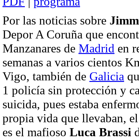
PDF
|
programa
Por las noticias sobre
Jimm
Depor A Coruña que encontró
Manzanares de
Madrid
en r
semanas a varios cientos Km
Vigo, también de
Galicia
que
1 policía sin protección y c
suicida, pues estaba enferm
propia vida que llevaban, e
es el mafioso
Luca Brassi