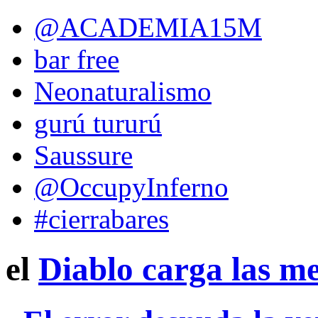
@ACADEMIA15M
bar free
Neonaturalismo
gurú tururú
Saussure
@OccupyInferno
#cierrabares
el
Diablo
carga las m