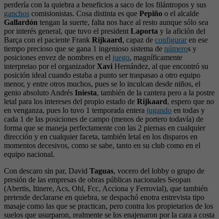
perdería con la quiebra a beneficios a saco de los filántropos y sus
ganchos
comisionistas. Cosa distinta es que
Pepiño
o el alcalde
Gallardón
tengan la suerte, falta nos hace al resto aunque sólo sea
por interés general, que tuvo el president
Laporta
y la afición del
Barça con el paciente Frank
Rijkaard
, capaz de
configurar
en ese
tiempo precioso que se gana 1 ingenioso sistema de
número
s y
posiciones envez de nombres en el
juego
, magníficamente
interpretao por el organizador
Xavi
Hernández, al que encontró su
posición ideal cuando estaba a punto ser traspasao a otro equipo
menor, y entre otros muchos, pues se lo inculcan desde niños, el
genio absoluto Andrés
Iniesta
, también de la cantera pero a la postre
letal para los intereses del propio estado de
Rijkaard
, espero que no
en venganza, pues lo tuvo 1 temporada entera
jugando
en todas y
cada 1 de las posiciones de campo (menos de portero todavía) de
forma que se maneja perfectamente con las 2 piernas en cualquier
dirección y en cualquier faceta, también letal en los disparos en
momentos decesivos, como se sabe, tanto en su club como en el
equipo nacional.
Con descaro sin par, David
Taguas
, vocero del lobby o grupo de
presión de las empresas de obras públicas nacionales Seopan
(Abertis, Itinere, Acs, Ohl, Fcc, Acciona y Ferrovial), que también
pretende declararse en quiebra, se despachó enotra entrevista tipo
masaje como las que se practican, pero contra los propietarios de los
suelos que usurparon, realmente se los enajenaron por la cara a costa