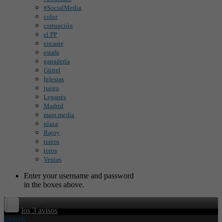
#SocialMedia
color
corrupción
el PP
encaste
estafa
ganadería
Gürtel
Iglesias
juego
Leganés
Madrid
mass media
plaza
Rajoy
torero
toros
Ventas
Enter your username and password
in the boxes above.
los 3 avisos
Search