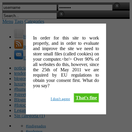
Menu
Tags
Categories
Home
In order for this site to work
properly, and in order to evaluate
RSS Feed
and improve the site we need to
store small files (called cookies) on
E-Mail
your computer.<br/> Over 90% of
all websites do this, however, since
noticias (142)
the 25th of May 2011 we are
tendencias (100)
required by EU regulations to
blogosfera (62)
obtain your consent first. What do
luxury (49)
you say?
#humor (47)
#streetart (34)
That's fine
I don't agree
Blogroll (26)
#fotocinéfila (25)
Leganés (16)
Sin categoría (1)
#indignados
#podemos