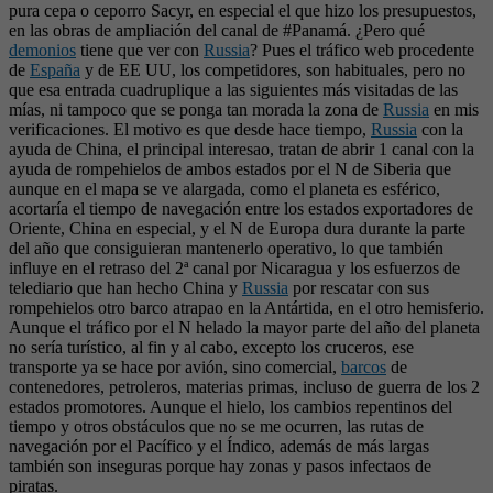
pura cepa o ceporro Sacyr, en especial el que hizo los presupuestos,
en las obras de ampliación del canal de #Panamá. ¿Pero qué
demonios
tiene que ver con
Russia
? Pues el tráfico web procedente
de
España
y de EE UU, los competidores, son habituales, pero no
que esa entrada cuadruplique a las siguientes más visitadas de las
mías, ni tampoco que se ponga tan morada la zona de
Russia
en mis
verificaciones. El motivo es que desde hace tiempo,
Russia
con la
ayuda de China, el principal interesao, tratan de abrir 1 canal con la
ayuda de rompehielos de ambos estados por el N de Siberia que
aunque en el mapa se ve alargada, como el planeta es esférico,
acortaría el tiempo de navegación entre los estados exportadores de
Oriente, China en especial, y el N de Europa dura durante la parte
del año que consiguieran mantenerlo operativo, lo que también
influye en el retraso del 2ª canal por Nicaragua y los esfuerzos de
telediario que han hecho China y
Russia
por rescatar con sus
rompehielos otro barco atrapao en la Antártida, en el otro hemisferio.
Aunque el tráfico por el N helado la mayor parte del año del planeta
no sería turístico, al fin y al cabo, excepto los cruceros, ese
transporte ya se hace por avión, sino comercial,
barcos
de
contenedores, petroleros, materias primas, incluso de guerra de los 2
estados promotores. Aunque el hielo, los cambios repentinos del
tiempo y otros obstáculos que no se me ocurren, las rutas de
navegación por el Pacífico y el Índico, además de más largas
también son inseguras porque hay zonas y pasos infectaos de
piratas.