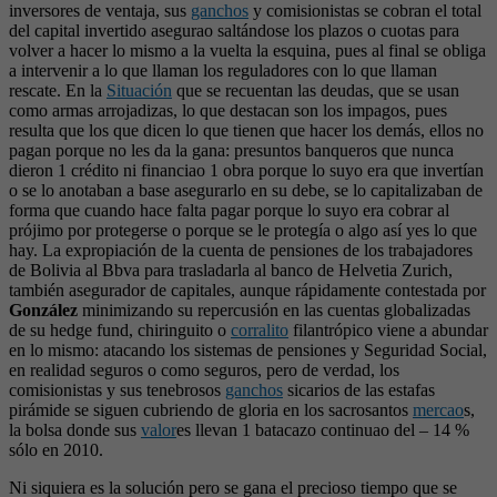
inversores de ventaja, sus
ganchos
y comisionistas se cobran el total
del capital invertido asegurao saltándose los plazos o cuotas para
volver a hacer lo mismo a la vuelta la esquina, pues al final se obliga
a intervenir a lo que llaman los reguladores con lo que llaman
rescate. En la
Situación
que se recuentan las deudas, que se usan
como armas arrojadizas, lo que destacan son los impagos, pues
resulta que los que dicen lo que tienen que hacer los demás, ellos no
pagan porque no les da la gana: presuntos banqueros que nunca
dieron 1 crédito ni financiao 1 obra porque lo suyo era que invertían
o se lo anotaban a base asegurarlo en su debe, se lo capitalizaban de
forma que cuando hace falta pagar porque lo suyo era cobrar al
prójimo por protegerse o porque se le protegía o algo así yes lo que
hay. La expropiación de la cuenta de pensiones de los trabajadores
de Bolivia al Bbva para trasladarla al banco de Helvetia Zurich,
también asegurador de capitales, aunque rápidamente contestada por
González
minimizando su repercusión en las cuentas globalizadas
de su hedge fund, chiringuito o
corralito
filantrópico viene a abundar
en lo mismo: atacando los sistemas de pensiones y Seguridad Social,
en realidad seguros o como seguros, pero de verdad, los
comisionistas y sus tenebrosos
ganchos
sicarios de las estafas
pirámide se siguen cubriendo de gloria en los sacrosantos
mercao
s,
la bolsa donde sus
valor
es llevan 1 batacazo continuao del – 14 %
sólo en 2010.
Ni siquiera es la solución pero se gana el precioso tiempo que se