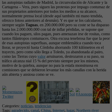
las autopistas radiales de Madrid, la circunvalación de Alicante y la
Cartagena – Vera, pues siguen las protestas por impago contumaz de
sus propietarios anteriores por todos los medios a su alcance,
normalmente prensa local (desde aquí también mi mano tendida,
ofrezco fotoss anteriores al desmán). Y es que se los calcularon,
siempre según
Taguas
, en 200.000.000 pero su coste se ha disparao
hasta los 2.000.000.000 con tal de inflar pérdidas, se supone que
cuando los paguen, silos pagan, pues amenazan irse de rositas, como
tantos filántropos contumaces. Otra excusa tenebrosa fue que la peor
de esas autopistas superfluas, aunque emblemática cuando toca
llorar, se proyectó hasta Córdoba ahorrando 100 kilómetros en el
trayecto, pero como sólo llega a Toledo, ya abandonada al pairo,
como las Tierras cuyo
valor
arruinaron, destrozaron a su paso, su
tráfico alcanza nial 15 % del previsto siempre por los mismos,
motivo de la quiebra, aunque no para la estafa monstruosa en
comisiones que se debieron levantar los más canallas con la herida
aún abierta y ansiosa como se ve.
Categories:
noticias
,
tendencias
Tags:
agradecido
,
canal
,
China
,
Internet
,
lugar
,
Northern river