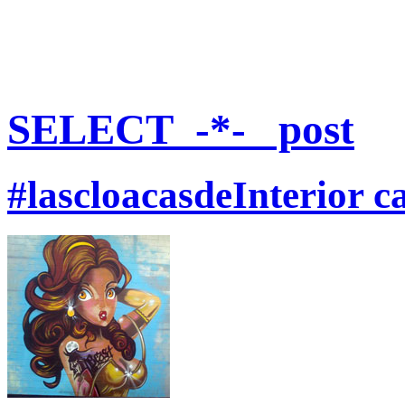
SELECT
_-*-_ post
#lascloacasdeInterior ca