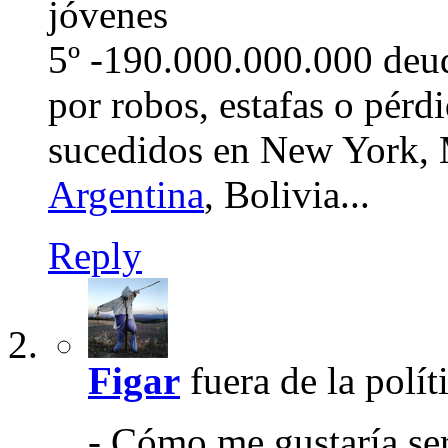
jóvenes
5º -190.000.000.000 deud
por robos, estafas o pérd
sucedidos en New York,
Argentina
, Bolivia...
Reply
Figar
fuera de la polít
- Cómo me gustaría ser