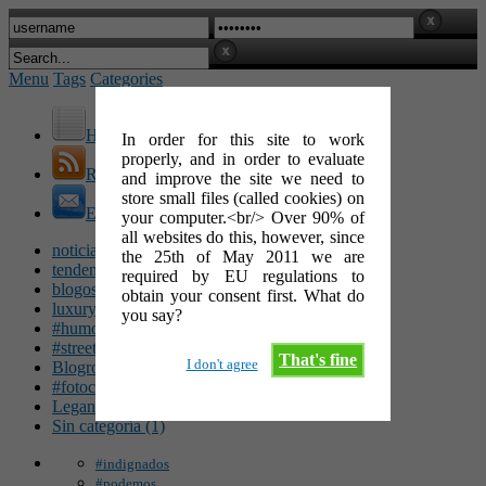
Menu
Tags
Categories
Home
In order for this site to work
properly, and in order to evaluate
RSS Feed
and improve the site we need to
store small files (called cookies) on
E-Mail
your computer.<br/> Over 90% of
all websites do this, however, since
noticias (142)
the 25th of May 2011 we are
tendencias (100)
required by EU regulations to
blogosfera (62)
obtain your consent first. What do
luxury (49)
you say?
#humor (47)
#streetart (34)
That's fine
I don't agree
Blogroll (26)
#fotocinéfila (25)
Leganés (16)
Sin categoría (1)
#indignados
#podemos