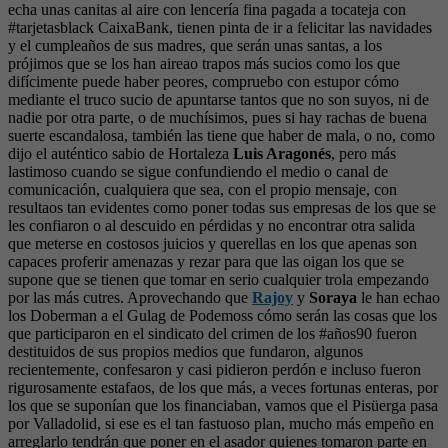
echa unas canitas al aire con lencería fina pagada a tocateja con
#tarjetasblack CaixaBank, tienen pinta de ir a felicitar las navidades
y el cumpleaños de sus madres, que serán unas santas, a los
prójimos que se los han aireao trapos más sucios como los que
difícimente puede haber peores, compruebo con estupor cómo
mediante el truco sucio de apuntarse tantos que no son suyos, ni de
nadie por otra parte, o de muchísimos, pues si hay rachas de buena
suerte escandalosa, también las tiene que haber de mala, o no, como
dijo el auténtico sabio de Hortaleza
Luis Aragonés
, pero más
lastimoso cuando se sigue confundiendo el medio o canal de
comunicación, cualquiera que sea, con el propio mensaje, con
resultaos tan evidentes como poner todas sus empresas de los que se
les confiaron o al descuido en pérdidas y no encontrar otra salida
que meterse en costosos juicios y querellas en los que apenas son
capaces proferir amenazas y rezar para que las oigan los que se
supone que se tienen que tomar en serio cualquier trola empezando
por las más cutres. Aprovechando que
Rajoy
y
Soraya
le han echao
los Doberman a el Gulag de Podemoss cómo serán las cosas que los
que participaron en el sindicato del crimen de los #años90 fueron
destituidos de sus propios medios que fundaron, algunos
recientemente, confesaron y casi pidieron perdón e incluso fueron
rigurosamente estafaos, de los que más, a veces fortunas enteras, por
los que se suponían que los financiaban, vamos que el Pisüerga pasa
por Valladolid, si ese es el tan fastuoso plan, mucho más empeño en
arreglarlo tendrán que poner en el asador quienes tomaron parte en