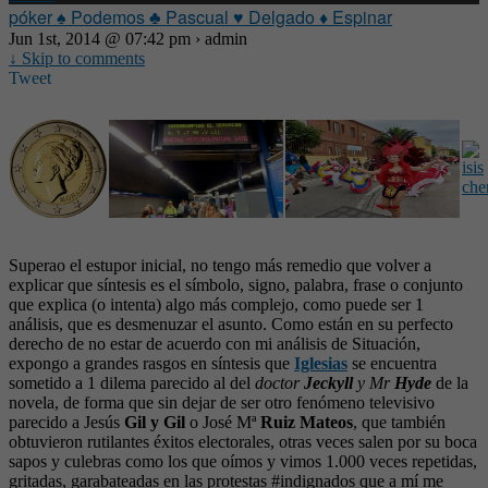
póker ♠ Podemos ♣ Pascual ♥ Delgado ♦ Espinar
Jun 1st, 2014 @ 07:42 pm › admin
↓ Skip to comments
Tweet
Superao el estupor inicial, no tengo más remedio que volver a
explicar que síntesis es el símbolo, signo, palabra, frase o conjunto
que explica (o intenta) algo más complejo, como puede ser 1
análisis, que es desmenuzar el asunto. Como están en su perfecto
derecho de no estar de acuerdo con mi análisis de Situación,
expongo a grandes rasgos en síntesis que
Iglesias
se encuentra
sometido a 1 dilema parecido al del
doctor
Jeckyll
y Mr
Hyde
de la
novela, de forma que sin dejar de ser otro fenómeno televisivo
parecido a Jesús
Gil y Gil
o José Mª
Ruiz Mateos
, que también
obtuvieron rutilantes éxitos electorales, otras veces salen por su boca
sapos y culebras como los que oímos y vimos 1.000 veces repetidas,
gritadas, garabateadas en las protestas #indignados que a mí me