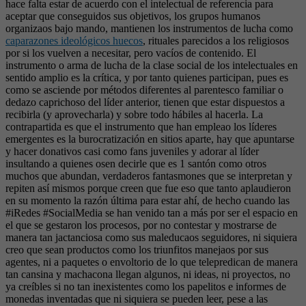
hace falta estar de acuerdo con el intelectual de referencia para
aceptar que conseguidos sus objetivos, los grupos humanos
organizaos bajo mando, mantienen los instrumentos de lucha como
caparazones ideológicos huecos
, rituales parecidos a los religiosos
por si los vuelven a necesitar, pero vacíos de contenido. El
instrumento o arma de lucha de la clase social de los intelectuales en
sentido amplio es la crítica, y por tanto quienes participan, pues es
como se asciende por métodos diferentes al parentesco familiar o
dedazo caprichoso del líder anterior, tienen que estar dispuestos a
recibirla (y aprovecharla) y sobre todo hábiles al hacerla. La
contrapartida es que el instrumento que han empleao los líderes
emergentes es la burocratización en sitios aparte, hay que apuntarse
y hacer donativos casi como fans juveniles y adorar al líder
insultando a quienes osen decirle que es 1 santón como otros
muchos que abundan, verdaderos fantasmones que se interpretan y
repiten así mismos porque creen que fue eso que tanto aplaudieron
en su momento la razón última para estar ahí, de hecho cuando las
#iRedes #SocialMedia se han venido tan a más por ser el espacio en
el que se gestaron los procesos, por no contestar y mostrarse de
manera tan jactanciosa como sus maleducaos seguidores, ni siquiera
creo que sean productos como los triunfitos manejaos por sus
agentes, ni a paquetes o envoltorio de lo que telepredican de manera
tan cansina y machacona llegan algunos, ni ideas, ni proyectos, no
ya creíbles si no tan inexistentes como los papelitos e informes de
monedas inventadas que ni siquiera se pueden leer, pese a las