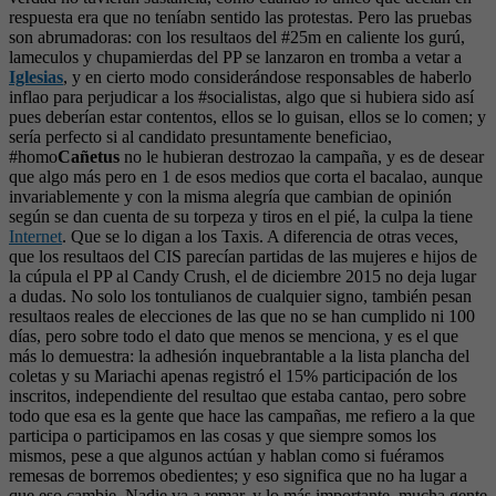
respuesta era que no teníabn sentido las protestas. Pero las pruebas
son abrumadoras: con los resultaos del #25m en caliente los gurú,
lameculos y chupamierdas del PP se lanzaron en tromba a vetar a
Iglesias
, y en cierto modo considerándose responsables de haberlo
inflao para perjudicar a los #socialistas, algo que si hubiera sido así
pues deberían estar contentos, ellos se lo guisan, ellos se lo comen; y
sería perfecto si al candidato presuntamente beneficiao,
#homo
Cañetus
no le hubieran destrozao la campaña, y es de desear
que algo más pero en 1 de esos medios que corta el bacalao, aunque
invariablemente y con la misma alegría que cambian de opinión
según se dan cuenta de su torpeza y tiros en el pié, la culpa la tiene
Internet
. Que se lo digan a los Taxis. A diferencia de otras veces,
que los resultaos del CIS parecían partidas de las mujeres e hijos de
la cúpula el PP al Candy Crush, el de diciembre 2015 no deja lugar
a dudas. No solo los tontulianos de cualquier signo, también pesan
resultaos reales de elecciones de las que no se han cumplido ni 100
días, pero sobre todo el dato que menos se menciona, y es el que
más lo demuestra: la adhesión inquebrantable a la lista plancha del
coletas y su Mariachi apenas registró el 15% participación de los
inscritos, independiente del resultao que estaba cantao, pero sobre
todo que esa es la gente que hace las campañas, me refiero a la que
participa o participamos en las cosas y que siempre somos los
mismos, pese a que algunos actúan y hablan como si fuéramos
remesas de borremos obedientes; y eso significa que no ha lugar a
que eso cambie. Nadie va a remar, y lo más importante, mucha gente