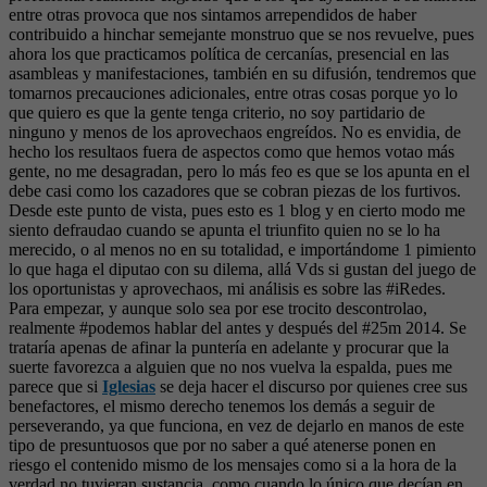
entre otras provoca que nos sintamos arrependidos de haber
contribuido a hinchar semejante monstruo que se nos revuelve, pues
ahora los que practicamos política de cercanías, presencial en las
asambleas y manifestaciones, también en su difusión, tendremos que
tomarnos precauciones adicionales, entre otras cosas porque yo lo
que quiero es que la gente tenga criterio, no soy partidario de
ninguno y menos de los aprovechaos engreídos. No es envidia, de
hecho los resultaos fuera de aspectos como que hemos votao más
gente, no me desagradan, pero lo más feo es que se los apunta en el
debe casi como los cazadores que se cobran piezas de los furtivos.
Desde este punto de vista, pues esto es 1 blog y en cierto modo me
siento defraudao cuando se apunta el triunfito quien no se lo ha
merecido, o al menos no en su totalidad, e importándome 1 pimiento
lo que haga el diputao con su dilema, allá Vds si gustan del juego de
los oportunistas y aprovechaos, mi análisis es sobre las #iRedes.
Para empezar, y aunque solo sea por ese trocito descontrolao,
realmente #podemos hablar del antes y después del #25m 2014. Se
trataría apenas de afinar la puntería en adelante y procurar que la
suerte favorezca a alguien que no nos vuelva la espalda, pues me
parece que si
Iglesias
se deja hacer el discurso por quienes cree sus
benefactores, el mismo derecho tenemos los demás a seguir de
perseverando, ya que funciona, en vez de dejarlo en manos de este
tipo de presuntuosos que por no saber a qué atenerse ponen en
riesgo el contenido mismo de los mensajes como si a la hora de la
verdad no tuvieran sustancia, como cuando lo único que decían en