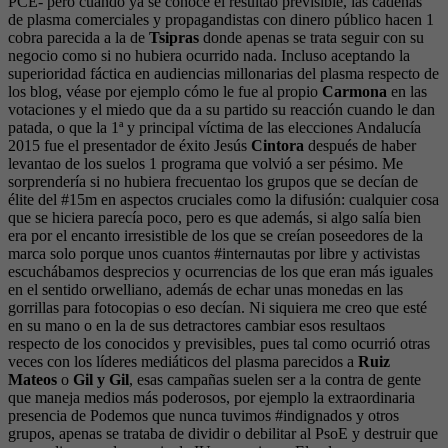
PCE- pero cuando ya se conoce el resultao previsible, las cadenas
de plasma comerciales y propagandistas con dinero público hacen 1
cobra parecida a la de
Tsipras
donde apenas se trata seguir con su
negocio como si no hubiera ocurrido nada. Incluso aceptando la
superioridad fáctica en audiencias millonarias del plasma respecto de
los blog, véase por ejemplo cómo le fue al propio
Carmona
en las
votaciones y el miedo que da a su partido su reacción cuando le dan
patada, o que la 1ª y principal víctima de las elecciones Andalucía
2015 fue el presentador de éxito Jesús
Cintora
después de haber
levantao de los suelos 1 programa que volvió a ser pésimo. Me
sorprendería si no hubiera frecuentao los grupos que se decían de
élite del #15m en aspectos cruciales como la difusión: cualquier cosa
que se hiciera parecía poco, pero es que además, si algo salía bien
era por el encanto irresistible de los que se creían poseedores de la
marca solo porque unos cuantos #internautas por libre y activistas
escuchábamos desprecios y ocurrencias de los que eran más iguales
en el sentido orwelliano, además de echar unas monedas en las
gorrillas para fotocopias o eso decían. Ni siquiera me creo que esté
en su mano o en la de sus detractores cambiar esos resultaos
respecto de los conocidos y previsibles, pues tal como ocurrió otras
veces con los líderes mediáticos del plasma parecidos a
Ruiz
Mateos
o
Gil y Gil
, esas campañas suelen ser a la contra de gente
que maneja medios más poderosos, por ejemplo la extraordinaria
presencia de Podemos que nunca tuvimos #indignados y otros
grupos, apenas se trataba de dividir o debilitar al PsoE y destruir que