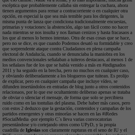
escéptica que probablemente callaba sin entregar la cuchara, ahora
tienen argumentos para remar a contracorriente o en cualquier otra
opción, en especial la que sea más temible para los dirigentes, la
misma punta de lanza que condiciona tradicionalmente encuestas,
primarias y votaciones: la abstención, algo tan fácil como no hacer
nada mientras se nos insulta y nos llaman cenizos y hasta fracasaos a
los que al menos lo hemos intentao. Otra de esas cosas que se hace,
pero no se dice, es que cuando Podemos desató su formidable y creo
que sorprendente ataque contra Ciudadanos en plena campaña
electoral de Andalucía, cuando se denunciaba la maniobra en los
medios convencionales señalaban a tuiteros destacaos, al menos 1 de
los señalaos fue de los que se había venido a más en #indignados
2011 y ha seguido en la brecha, pero no muchos en cualquier caso,
y obviando deliberadamente a los blogueros que tuitean. Es prolijo
de explicar, pero en cualquier campaña que incluye vídeo, se
difunden insertándolos en entradas de blog junto a otros contenidos
relacionaos, por lo que ese ocultamiento deliberao apenas se trataba
de obviar o silenciar el mensaje, de forma que solo se percibiera
ruido como en las tontulias del plasma. Debe haber más casos, pero
con estos 2 deduzco que la gestación, contenidos y campañas de los
partidos emergentes y otras minorías se hacen en las #iRedes
#SocialMedia -por ejemplo C´s lleva varias convocatorias
presentándose y/o cortejando otros como UPyD, y la propia
cuadrilla de
Iglesias
son claramente rupturas en el seno de IU y el