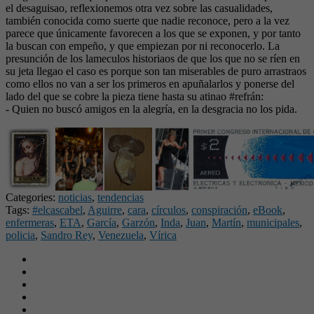
el desaguisao, reflexionemos otra vez sobre las casualidades,
también conocida como suerte que nadie reconoce, pero a la vez
parece que únicamente favorecen a los que se exponen, y por tanto
la buscan con empeño, y que empiezan por ni reconocerlo. La
presunción de los lameculos historiaos de que los que no se ríen en
su jeta llegao el caso es porque son tan miserables de puro arrastraos
como ellos no van a ser los primeros en apuñalarlos y ponerse del
lado del que se cobre la pieza tiene hasta su atinao #refrán:
- Quien no buscó amigos en la alegría, en la desgracia no los pida.
Categories:
noticias
,
tendencias
Tags:
#elcascabel
,
Aguirre
,
cara
,
círculos
,
conspiración
,
eBook
,
enfermeras
,
ETA
,
García
,
Garzón
,
Inda
,
Juan
,
Martín
,
municipales
,
policia
,
Sandro Rey
,
Venezuela
,
Vírica