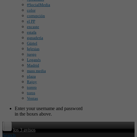
#SocialMedia
color
corrupción
el PP
encaste
estafa
ganadería
Gürtel
Iglesias
juego
Leganés
Madrid
mass media
plaza
Rajoy
torero
toros
Ventas
Enter your username and password
in the boxes above.
los 3 avisos
Search