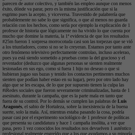
parecen de autor colectivo, y también las empleo aunque con menos
éxito, dónde va parar, pero es la misma justificación que si la
esgrimo pues la acepto, y viceversa. Travestido de palabrería que
probablemente no sabe lo que significa, o que al menos no guarda
relación con los hechos, como sería por ejemplo la explicación de 1
profesor de historia que lógicamente no ha vivido lo que cuenta por
mucho que domine la materia, la 1ª evidencia de que los resultados
#25m fueron 1 sorpresa morrocotuda casi son las torpezas que se vió
a los triunfadores, como si no se lo creyeran. Estamos por tanto ante
otro fenómeno televisivo perfectamente controlao, incluso acelerao,
pues ya está siendo sometido a pruebas como la del gracioso y el
reventador (deduzco que algunas personas se sienten realmente
lesionadas en sus ego, como si fuera 1 hijo no deseao o que si
hubieran jugao sus bazas y tenido los contactos pertinentes muchos
sienten que podían haber estao en su lugar), pero por otro lado hay
algo que se les escapa, de lo que por supuesto tienen la culpa las
#iRedes sociales que fueron severamente criminalizadas, hasta de 1
asesinato, durante la campaña, que es la parte mala en tanto que
fuera de su control. Por lo demás se cumplen las palabras de
Luis
Aragonés
, el sabio de Hortaleza, sobre la inexistencia de la buena
suerte, solo la mala. Así, mientras estaba pasando la cosa, podría
pasar casi por el experimento sociológico de 1 profesor de políticas
que presenta su candidatura y hace 1 campaña insólita, a ver que
pasa, pero 1 vez conocidos los resultados nos devuelven 1 auténtico
profesional realmente engreído que a los que ayudamos a su minoría