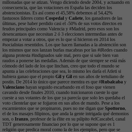
millonadas que se atizan. Vengo diciendo desde 2004, y actuando en
consecuencia, que las votaciones en España las deciden los
abstencionistas. Es así como el 45,58% debemos al 54,42%
fastuosos líderes como
Cospedal
y
Cañete
, los ganadores de las
últimas, pese haber perdido casi el -50% de sus votos directos en
feudos principales como Valencia y #Madrid, pero esos son los
desencantaos que necesitan 2 ó 3 elecciones intermedias antes de
empezar a votar a otros, que es lo que sí hicieron en 2014 los
#socialistas resentidos. Los que hacen llamadas a la abstención son
los mismos que nos lanzan burlas macabras por las #iRedes cuando
alguna protesta #indignados sale mal, pero que si sale bien van
raudos a ponerse las medallas. Además de que siempre se está más
cómodo del lado de los que linchan, creo que todo el mundo se
apunta a las celebraciones que sea, lo mismo les daría el Atleti si
hubiera ganao que el propio
Gil y Gil
en sus años de tertuliano de
postín. De 2014 lo único que parece mentira es que #
Rubalcaba
y
Valenciano
hayan seguido escarbando en el foso que vienen
cavando desde finales 2010, cuando traicionaron cueste lo que
cueste a sus votantes de los que ya parecía que solo les quedaba el
voto clientelar que se fojjaron en sus años de mando. Pese a los
escarmientos que se propinaron, pues no me digan que
Spottorno
,
el de los masajes filipinos, que anda la gente intrigada qué demonios
son, o
Iranzo
, profesor de la élite en su púlpito #elCascabel, canal
TDT generosamente financiao por lo que se supone que es 1
religión que predica moral como la de los ejemplos, pero que se