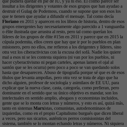
que pudiera quedar en pie de IU, y ya ni eso. El colmo parece ser
insultar a los dirigentes y votantes de esos grupos que han ayudao a
destruir el Gulag de Podemoss, cuando se supone que son esos los
que te tienen que ayudar a difundir el mensaje. Tal como decía
Floriano
en 2011 y aparecen en los libros de historia, dentro de esos
grupos emergentes hay necesariamente algo parecido a 1 vanguardia
o élite ilustrada que arrastra al resto, pero tal como querían los
líderes de los grupos de élite #15m en 2011 y parece que en 2015 la
cúpula podemita, ellos creen que hay que ir por lo pueblos en plan
misionero, pero no ellos, me refieron a los dirigentes y líderes, sino
otra vez los ciberactivictas con la excusa del sofá. Nadie los quiere
mal a esos ni se les contesta siquiera (ni van por los pueblos, ni
hacer cyberactivismo ni pegan carteles, apenas lamen el ojal al
santón que se les ocurra) pero poco a poco se van quedando solos
hasta que desaparecen. Abuso de tipografía porque sé que es de esos
títulos que levanta ampollas, pero otra vez se trata de algo que ha
dicho alguien, profesor de sociología y asimilaos de EE UU, para
explicar que la nueva clase, casta, categoría, como prefieran, pero
dominante en el sentido que su único objetivo es mandar, son los
intelectuales en sentido amplio, abogaos y economistas incluidos,
gente que se lo monta con letras y números, y esto es así, quizá más,
tanto en sistemas
Marx
istas, comunistas, autodenominaos de
izquierdas, como en el propio Capitalismo burgués que dicen liberal
a veces, pero sus sicarios, auténticos perros comisionistas del
sistema, también se lo montan echando letras y números. Ni siquiera