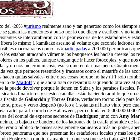
zo del -20% #
turismo
realmente sano y tan generoso como los siempre am
e se ganan las menciones a pulso por lo que dicen y escriben, y no tanto
sitantes se intercambiaron con la peor escoria de los estafadores y est
e libera lo mismo 1 kamikaze asesino al volante que esconde ladrones
posibles macroatracos como las #
participadas
a 700.000 perjudicaos que 
o los estaban atracando vilmente los banqueros les hacían creerse los r
leros en los palitos, aunque tengan que ir hacer fotocopias, y que nos
afar y no nos hicieron ni caso, eso si quieren dar mas pena. Cuanto men
ada vez que perracos resentidos y fracasaos como el matarife de las azo
s hacen quitas salvajes, entre otras cosas porque no hay ni 1 solo nombr
en lo de
Madoff
y que ahora trata de resarcirlo saqueando otra vez al p
e la puede devolver porque la tienen en Suiza y los paraísos fiscales. P
 sicarios financieros y si estos canallas están haciendo aquí lo que no 
a fiscalía de
Gallardón
y
Torres Dulce
, verdadero tocino cielo para lo
que su prosa y verso despertó (no leo a 1 sotanas ni harto vino, pero cu
aya cartel para 1 corrida de Halloween, pero cifrada en 6.000.000.000 ?
arte del comité de expertos secretos de
Rodríguez
junto con
Amy Mar
ima, la bajada de bandera de los ladrones de la estafa pirámide de la
a del erario público de países salvajemente saqueaos a más no poder, a
ebroso panorama que nos presentan los estafadores locales y más los que
asmón
Foster
y su querida, amante o lo que sea que se lo trajo, 451.000.