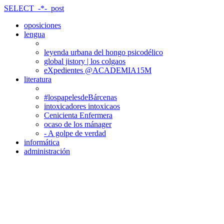
SELECT_-*-_post
oposiciones
lengua
leyenda urbana del hongo psicodélico
global jistory | los colgaos
eXpedientes @ACADEMIA15M
literatura
#lospapelesdeBárcenas
intoxicadores intoxicaos
Cenicienta Enfermera
ocaso de los mánager
- A golpe de verdad
informática
administración