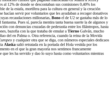
reses al 12% de donde se descontaban sus comisiones 0,40% los
e de la estafa, mortífera para la cultura en general y la creación
se hacían servir por voluntarios que les ayudaban a recoger donativos
cuyas recaudaciones millonarias,
Bono
el de U2 se gastaba más de lo
 fantasma. Pues sí, parecía mentira tanta buena suerte la de algunos y
ción con denuncias cruzadas de pederastia entre los filántropos, hasta
ones, bazofia con la que trataba de emular a
Tierno
Galván, mucho
uñao del en Palma o. Otra referencia, cuando la reina de la Movida
Europeo
y cualquier otra que se diga, con números especiales dedicaos
pia
Alaska
salió retratada en la portada del Hola vestida por los
omento en el que la gran mayoría nos sentimos francamente
te que les ha servido y dao lo suyo hasta como voluntarios mientras