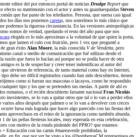
ipiente editor del por entonces portal de noticias
Drudge
Report
que
or efecto su matrimonio con el actor y antes su guardaespaldas
Steven
común que fue pasto de los telediarios. Persona, que suena casi igual
todos los días nos ponemos
careta
s, nos sonreímos lo más cínico que
ue podemos la rigurosa circunstancia. En las versiones antropológicas
l como somos de verdad, quedando el resto del año para que nos
scara
elegida es lo más aproximao a la voluntad de que quien la porta,
 amos que lamen el culo con fruición, pero 1 vez que pregunté a
 de gran éxito
Alan Moore
, la más conocida
V de Vendetta
, pero
 mismo canal o medio de comunicación que fué utilizao desde el
 la razón que fuera lo hacían así porque no se podía hacer de otra
amigos es la de sospechar y creer tener indentificao al autor del
que sirvieron de referencia, de tanto material como hay en Internet,
po debe ser difícil registrarlos cuando han sido descubiertos, tienen
s prójimos como si fueran sus mascotas o lacayos, como he respondido
 cualquier tipo y los que se pretenden sus mesías. A partir de ahí es
 los romanos, o el recién descubierto farsante nacional
Fran Nicolás
o inexistentes, se lo van a quitar otros que tal o lo van a perder ellos
do varios años después que palmen o se lo van a devolver con creces
ocurre farsa más lograda que hacer algo parecido con las fiestas del
 tanto aprovechaos en el reino de la ignorancia como también abunda.
 1 de las peñas fiesteras locales, muy esperada en esta celebración,
iores con motivo de la estafa pirámide del PP$O? que estamos
 no + Educación con las camis #mareaverde prohibidas, la
a calle, en fin, que por ver he visto a los @bomberosCM representaos en