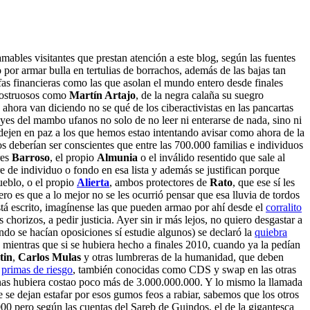
ables visitantes que prestan atención a este blog, según las fuentes
 por armar bulla en tertulias de borrachos, además de las bajas tan
afas financieras como las que asolan el mundo entero desde finales
 mostruosos como
Martín Artajo
, de la negra calaña su suegro
ahora van diciendo no se qué de los ciberactivistas en las pancartas
eyes del mambo ufanos no solo de no leer ni enterarse de nada, sino ni
 dejen en paz a los que hemos estao intentando avisar como ahora de la
os deberían ser conscientes que entre las 700.000 familias e individuos
res
Barroso
, el propio
Almunia
o el inválido resentido que sale al
e de individuo o fondo en esa lista y además se justifican porque
ueblo, o el propio
Alierta
, ambos protectores de
Rato
, que ese sí les
ero es que a lo mejor no se les ocurrió pensar que esa lluvia de tordos
está escrito, imagínense las que pueden armao por ahí desde el
corralito
s chorizos, a pedir justicia. Ayer sin ir más lejos, no quiero desgastar a
ando se hacían oposiciones sí estudie algunos) se declaró la
quiebra
 mientras que si se hubiera hecho a finales 2010, cuando ya la pedían
tin
,
Carlos Mulas
y otras lumbreras de la humanidad, que deben
s
primas de riesgo
, también conocidas como CDS y swap en las otras
penas hubiera costao poco más de 3.000.000.000. Y lo mismo la llamada
 se dejan estafar por esos gumos feos a rabiar, sabemos que los otros
000 pero según las cuentas del Sareb de Guindos, el de la gigantesca