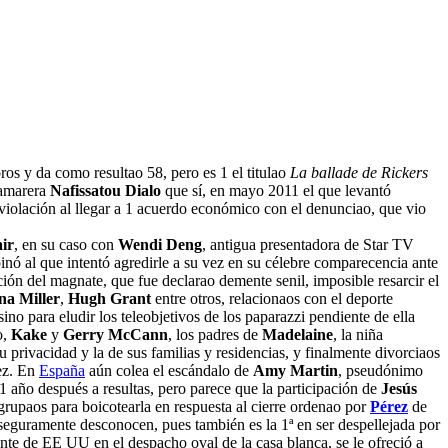
ros y da como resultao 58, pero es 1 el titulao
La ballade de Rickers
 camarera
Nafissatou Dialo
que sí, en mayo 2011 el que levantó
 violación al llegar a 1 acuerdo económico con el denunciao, que vio
ir
, en su caso con
Wendi Deng
, antigua presentadora de Star TV
ó al que intentó agredirle a su vez en su célebre comparecencia ante
ción del magnate, que fue declarao demente senil, imposible resarcir el
na Miller
,
Hugh Grant
entre otros, relacionaos con el deporte
no para eludir los teleobjetivos de los paparazzi pendiente de ella
o,
Kake
y
Gerry McCann
, los padres de
Madelaine
, la niña
 privacidad y la de sus familias y residencias, y finalmente divorciaos
pez. En
España
aún colea el escándalo de
Amy Martin
, pseudónimo
 1 año después a resultas, pero parece que la participación de
Jesús
 agrupaos para boicotearla en respuesta al cierre ordenao por
Pérez
de
seguramente desconocen, pues también es la 1ª en ser despellejada por
nte de EE UU en el despacho oval de la casa blanca, se le ofreció a