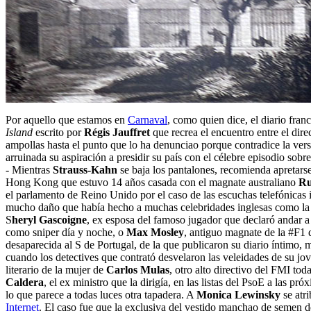
Por aquello que estamos en
Carnaval
, como quien dice, el diario fran
Island
escrito por
Régis Jauffret
que recrea el encuentro entre el dire
ampollas hasta el punto que lo ha denunciao porque contradice la ver
arruinada su aspiración a presidir su país con el célebre episodio sobre
- Mientras
Strauss-Kahn
se baja los pantalones, recomienda apretarse
Hong Kong que estuvo 14 años casada con el magnate australiano
Ru
el parlamento de Reino Unido por el caso de las escuchas telefónicas i
mucho daño que había hecho a muchas celebridades inglesas como la 
S
heryl Gascoigne
, ex esposa del famoso jugador que declaró andar a 
como sniper día y noche, o
Max Mosley
, antiguo magnate de la #F1 
desaparecida al S de Portugal, de la que publicaron su diario íntimo, 
cuando los detectives que contrató desvelaron las veleidades de su jo
literario de la mujer de
Carlos Mulas
, otro alto directivo del FMI to
Caldera
, el ex ministro que la dirigía, en las listas del PsoE a las p
lo que parece a todas luces otra tapadera. A
Monica Lewinsky
se atr
Internet
. El caso fue que la exclusiva del vestido manchao de semen 