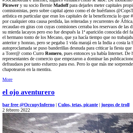
Picower
y su socio Bernie
Madoff
para dejarles meter capitales prop
comisionistas, pero sobre capital ajeno como el de huérfanos @CopsTV qu
artística en particular que eran los capitales de la beneficencia lo q
por cualquier otra causa perdida, las reiteradas y recurrentes de África
recaudao en giras con cuyas comisiones cerraba los reservaos de las di
su mierda lacayos pero eso fue después la 1ª aparición conocida del f
el hermano tonto de los Mecano, que ya hacía tiempo que no trabajab
anterior y honrao, pero se pegaba 1 vida marajá en la India a costa l
autoproclamada se puso banderillas desnuda para criticar la fiesta que
a Torer@ como Curro
Romero
, pues entonces ya había Internet. De
representantes de comercio que empezaron a dominar las publicacione
defraudaos por tanto esfuerzo para eso. Pero lo que más me sorprende 
chapotearon en la mentira.
More
el ojo aventurero
bar free @OccupyInferno
|
Culos, tetas, picante
|
juegos de troll
2
febrero
2022