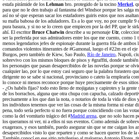
estafa pirámide de los
Lehman
bro. protegido de la tocino
Merkel
, q
para que no le den trabajo al fantasma del Windsor porque les salga m
así no sé que esperan sacar los estafadores guiris estos que nos asalt
su mafia babosa de los aduladores. Es a lo que voy, no por cumplir 9
pura basura, y si no se lo creen que empiecen por la del PP, que le 
ahí. El escritor
Bruce Chatwin
describe a su personaje
Utz
, coleccio
ser la preferida por sus admiradores entre los que me cuento, como 1 
menos legendarios jefes de espionaje durante la guerra fría de ambos
comandos violentos itinerantes de #Gamonal, luego el #22m en el eje
Burgos, pero también de Kiew, Sao Paulo,
Río de Janeiro
, Napoli, c
sobrevivo con los mismos bloques de pisos y #graffiti, donde tambié
los personajes que pasan desapercibidos de las novelas porque se olv
cualquier lao, por lo que estoy casi seguro que la palabra forastero que
dirigente no se sabe si nacional, provinciano o cateto la emplearía co
lo conoce ni menos reconoce porque huye precisamente de esos sitios
- ¿Os habéis fijao? todo esto lleno de mojigatas y capirotes y la ge
de los borrachos, alguna que otra chupa con capucha, calzado deportivo
precisamente a los que dan la nota, o notarios de toda la vida de di
los individuos tenemos que ver las cosas de la misma forma ni estar di
pena, todo sería perfecto si no fuera porque coincidiendo con las vot
como la del vomitario trágico del #
Madrid arena
, que no solo hacen p
los queramos ni ver, ni a ellos ni sus eventos. Como además de sobre
exageraos, y esos también, puedo asegurar sin que se me caigan los ani
desapercibidos visto lo que reparten y como se hacen querer los de l
También conocí en ese sitio privilegiao al malograo Antonio Flores, 