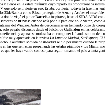
ios y ajenos en la estafa pirámide cuyo reparto les proporcionaba inte
e solo se invierte en eso. Estaba por llegar todavía la fase más terribl
ue #los33deBankia como
Blesa
, protegido de Aznar y Acebes el miserable 
, a donde viajó el pintor
Barceló
a inspirarse, hasta el SIDA AIDS con 
scotecas de #Eivissa cuando acía por allí para que no lo vieran, como al
antasma del Windsor. Antes de descerrajarse en tremendo pozo de corrup
a, solo pegaba discursos desde el balcón de
Gallardón
en las celebraci
a beneficencia y apenas se molestaba en componer la banda sonora del c
 sí fue muy apreciada en la revista
La Luna de Madrid
,
SurExpress
,
El 
 hecho la auténtica Movida de #Madrid se dio por muerta cuando la pro
s en las que se hacían propaganda las estafas pirámide y los Miami, m
es que les haya valido con eso para seguir tomando el pelo a tanta gen