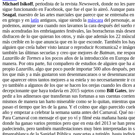
Michael Isikoff
, periodista de la revista
Newsweek
, donde no les pare
sigue funcionando en Facebook, que fue el que lo aireó. Aunque para
Seagal
, maestro de las artes marciales que parece que se entrenaba en
en griego y en
latín
antiguos, sigue siendo la
máscara
del personaje, a
podemos, aunque sea cuando nos lavamos la cara después del sueño rep
más acendradas los embriagantes festivales, las borracheras más desen
disfracen de lo que quieran los otros, y más que además los 22 múscu
más creíble en lo que anuncia que en lo que esconde. También los hay 
alguien que creía haber visto lanzar o reproducir #comunica2 e imágen
también las últimas secuelas y creo que mejores de
Batman
, me respo
Lazarillo de Tormes
a los pocos años de la introducción en Europa desd
manera. Por otra parte, fui compañero de estudios de alguien que ha alc
propio
Lazarillo
, algo que poco puede importar 500 años después, pero
los que más y a más gustaron son desenmascaraos o se desenmascaran él
que aparecer otros tantos mejores a su estela y no necesariamente ir 
yo también a algunos de los que se hacen los orejas cuando les dices a l
decepcionante que haya todavía en 2015 sujetos como
Bill Gates
, in
pedir a los adineraos que transfieran sus fortunas a sus cuentas corrien
mismos de manera tan harto miserable como se lo quitan, mientras que
pasao el tiempo que les de la gana. Y el colmo que algo parecido cuel
año y empezar a celebrar la semana santa antes del Carnaval. Qué no s
Para Carnaval con mensaje el que yo ví y filmé esta mañana hasta que s
donde ha ganao varios premios pero que en esta del 2013 se han prese
padeciendo, pero también manifestaciones muy bien interpretadas in sit
#mareablanca de la Sanidad Pública, pancartas a tutiplén, hasta indivi