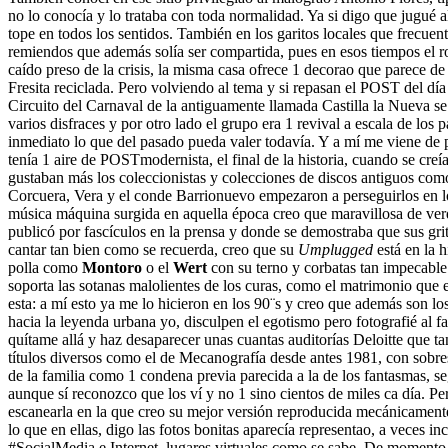
no lo conocía y lo trataba con toda normalidad. Ya si digo que jugué al
tope en todos los sentidos. También en los garitos locales que frecue
remiendos que además solía ser compartida, pues en esos tiempos el 
caído preso de la crisis, la misma casa ofrece 1 decorao que parece de
Fresita reciclada. Pero volviendo al tema y si repasan el POST del dí
Circuito del Carnaval de la antiguamente llamada Castilla la Nueva s
varios disfraces y por otro lado el grupo era 1 revival a escala de los 
inmediato lo que del pasado pueda valer todavía. Y a mí me viene de
tenía 1 aire de POSTmodernista, el final de la historia, cuando se cr
gustaban más los coleccionistas y colecciones de discos antiguos com
Corcuera, Vera y el conde Barrionuevo empezaron a perseguirlos en los
música máquina surgida en aquella época creo que maravillosa de ver
publicó por fascículos en la prensa y donde se demostraba que sus grit
cantar tan bien como se recuerda, creo que su
Umplugged
está en la 
polla como
Montoro
o el
Wert
con su terno y corbatas tan impecable 
soporta las sotanas malolientes de los curas, como el matrimonio que 
esta: a mí esto ya me lo hicieron en los 90¨s y creo que además son lo
hacia la leyenda urbana yo, disculpen el egotismo pero fotografié al
quítame allá y haz desaparecer unas cuantas auditorías Deloitte que 
títulos diversos como el de Mecanografía desde antes 1981, con sobresa
de la familia como 1 condena previa parecida a la de los fantasmas, 
aunque sí reconozco que los ví y no 1 sino cientos de miles ca día. P
escanearla en la que creo su mejor versión reproducida mecánicament
lo que en ellas, digo las fotos bonitas aparecía representao, a veces 
#SocialMedia e Internet, lugares virtuales como se sabe. De momento