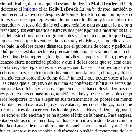
ció publicable, de forma que el escándalo llegó a
Matt Drudge
, el inc
 descenso al
Infierno
el de
Kelly LeBrock
La mujer de rojo
, también p
 familia en otro divorcio después de 9 años de matrimonio con hijos en 
ctores y actrices que representan lo humano, lo divino y lo simbólico. 
arador, y el resto del día le echamos redaños para aguantar lo mejor q
frenadas y los estrafalarios disfraces nos predisponen a mostrarnos ta
los del rostro humano son ingobernables y asimétricos, por lo que la
má
que se creen que inventaron la máscara y el disfraz, y si no ellos, sus
es bajo la célebre careta diseñada por el guionista de cómic y películas
ndió que eso estaba hecho así precisamente para eso, vamos que era el
e China de la imprenta, los tipos móviles, el papel y la tinta, pues por
anzao cierta notoriedad pública y que 1 de las cosas que se jacta entre 
 a la vez, otra regla no escrita es que cuando cae 1 #anonymous de los 
los mismos, en cieto modo inventos como la rueda, el fuego y de ese ti
corriendo como corderillos detrás del 1º fantoche que pegue voces a lo
as claras que el objetivo de la lucha es ponérselo difícil a las sectas de
ventor de las oficinas y las cosas que en ellas se hacen desde tiempos de
tes porque tipos enmascaraos, también ocultos y a veces invisibles de pur
 los receptores lo van a legar en sus testamentos a los pobres del mun
e también en clases más bajas y necesitadas, pero desde luego, no se me 
erán capaces de hacer con las ideologías y las ideas, si tienen alguna,
e echó el frío encima y se ha agotao el litio de la batería. Para empezar
ntao vestidos con remiendos, fondos de armario y restos de años anter
u, la misma calle en sentido contrario suelen ser las locales y no 1 si
duales, gente que no se sabía si disfrazadas o salida directamente de l