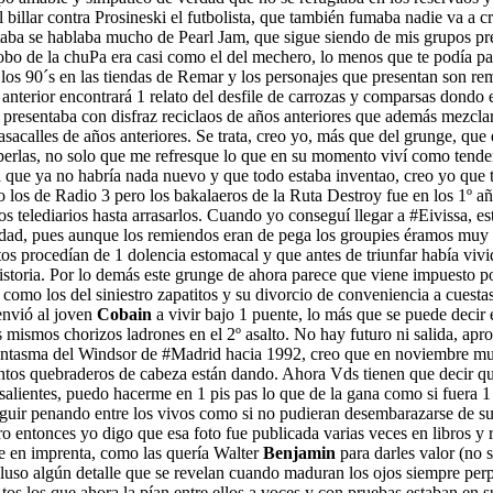
 billar contra Prosineski el futbolista, que también fumaba nadie va a c
ntaba se hablaba mucho de Pearl Jam, que sigue siendo de mis grupos pr
robo de la chuPa era casi como el del mechero, lo menos que te podía 
 los 90´s en las tiendas de Remar y los personajes que presentan son re
a anterior encontrará 1 relato del desfile de carrozas y comparsas dondo
e presentaba con disfraz reciclaos de años anteriores que además mezcl
pasacalles de años anteriores. Se trata, creo yo, más que del grunge, que e
 perlas, no solo que me refresque lo que en su momento viví como ten
eía que ya no habría nada nuevo y que todo estaba inventao, creo yo qu
o los de Radio 3 pero los bakalaeros de la Ruta Destroy fue en los 1º
 telediarios hasta arrasarlos. Cuando yo conseguí llegar a #Eivissa, es
dad, pues aunque los remiendos eran de pega los groupies éramos muy a
os procedían de 1 dolencia estomacal y que antes de triunfar había vivi
historia. Por lo demás este grunge de ahora parece que viene impuesto p
como los del siniestro zapatitos y su divorcio de conveniencia a cuesta
envió al joven
Cobain
a vivir bajo 1 puente, lo más que se puede decir e
s mismos chorizos ladrones en el 2º asalto. No hay futuro ni salida, apr
 fantasma del Windsor de #Madrid hacia 1992, creo que en noviembre muc
tantos quebraderos de cabeza están dando. Ahora Vds tienen que decir q
lientes, puedo hacerme en 1 pis pas lo que de la gana como si fuera 1 e
seguir penando entre los vivos como si no pudieran desembarazarse de 
ero entonces yo digo que esa foto fue publicada varias veces en libros 
e en imprenta, como las quería Walter
Benjamin
para darles valor (no 
incluso algún detalle que se revelan cuando maduran los ojos siempre per
 tos los que ahora la pían entre ellos a voces y con pruebas estaban 