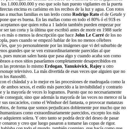
r los 1.000.000.000 y eso que solo han puesto vigilantes en la puerta
irectas encima es carísimo en los recibos de la luz y agua. Con rotos
entas a muchas familias es tan lerdo como
Rodrigo Rato
el de Getafe y
supone que es buena. En las mafias como en todo el 80% ó el 91$ es
 si aceptamos que quien roba a 1 ladrón también pueden empezar por
or ser tan corta y la última que escribió antes de morir en 1988 suele
esa es más o menos la descripción que hace
John Le Carré
de los no
copla, pues cuando se empezó hablar de los no menos célebres
Víes, que yo personalmente por las imágenes que vi del suburbio de
nos grandes que se ven extraordinariamente parecidas al que
mo, pues nuncan salen hasta que pasa algo y cuando acaba son como
mbraos a esos sitios pasaríamos completamente desapercibidos en
zan las protestas lo mismo
Erdogan
,
Yanukóvick
,
Rajoy
u otro
personaje televisivo. La más divertida de esas veces que alguien que no
en los #anos80.
 con el chándal y a lo mejor en las procesiones de madrugada como la
de ambos sexos, el estilo más parecido a la invisibilidad y contrario
nte y la mayoría de veces lo logramos. Puesto que no necesariamente
able conseguir, sino que además la mayoría de las veces no merece ni la
r sus rascacielos, como el Windsor del fantasta, o provocar matanzas
uburbios, de forma que somos perjudicaos doblemente por mucho que no
deshumanizaos como extraordinariamente parecidos, excepto los más
 adquieren solera. Y otro tanto se podría decir del deseo de pasar
 cenaron y creo que luego pasaron a tomarse las copas de rigor.
s y hablaba con todo el mundo, también conmigo, que hacía como que