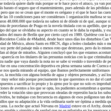
ue todavía quiere darle más porque se le hace poco el atraco, ya van po
ás barato el seguro que el mantenimiento, pues además de las pérdidas d
an pero que no se crean que el monte es orégano y el que le hace las cu
 de las 10 condiciones para ser consideraos 1 organización mafiosa se 
sirlaron 48.000.000 que todavía no saben ni de dónde ni de qué, aunque
nista de porcelanas de Praga en la novela titulada con su apellido, que p
tipo del que se olvidaba su aspecto en cuanto se le daba la espalda, y 
 lados del muro de Berlín que por cierto cayó en 1989. Quédese con la 
 Recoletos Colón de #Madrid, desde hace unos días los disturbios Can 
iudad de México, ahora Sants en #BCN, digo a boleo ciudades más o me
n soy perte del paisaje más o menos roto que destrozao, pero da lo mis
idan al dejar de mirarlos. Alguien concluyó que los que estamos acostu
 aparecía en los titulares de las presuntas noticias con la que criminali
ntra nadie que vaya dando la nota no se sabe si vestido o travestido de 
 fue en una concentración deportiva en plena semana santa de Cuenca 
nte se nos queda mirando al equipo, que íbamos perfectamente uniformaos
, la mochila con alguna botella de agua y objetos personales, y así los 
os y muy señor mío porque precisamente lo que queremos es no dar el ca
spuestos a sacrificar lo propio y lo ajeno por lo que no solo es improb
aciones de aventos a los que se opta, los pudientes acostumbran a quema
erder la votación sino que provocan oleadas de represión hacia los s
vivirlos, he trabajao con frecuencia en algunos de esos polígonos tan 
llos que su adaptación a la vida ordinaria suele ser óptima a medida que
a casta. La noche que actuó Nirvana en
Madrid
estuve en el Archy, donde
tipo amable y simpático de verdad que no se refugiaba en los reservao