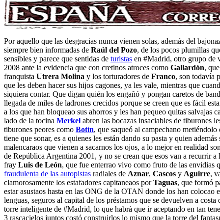
Por aquello que las desgracias nunca vienen solas, además del bajona
siempre bien informadas de
Raúl del Pozo
, de los pocos plumillas qu
sensibles y parece que sentidas de
turistas
en #Madrid, otro grupo de vi
2008 ante la evidencia que con cretinos atroces como
Gallardón
, qu
franquista
Utrera Molina
y los torturadores de
Franco
, son todavía 
que les deben hacer sus hijos cagones, ya les vale, mientras que cuand
siquiera contar. Que digan quién los engañó y pongan caretos de bando
llegada de miles de ladrones crecidos porque se creen que es fácil est
a los que han bloqueao sus ahorros y les han pequeo quitas salvajas c
lado de la tocina
Merkel
abren las bocazas insaciables de tiburones le
tiburones peores como
Botín
, que saqueó al campechano metiéndolo 
tiene que sonar, es a quienes les están dando su pasta y quien además s
malencaraos que vienen a sacarnos los ojos, a lo mejor en realidad son
de República Argentina 2001, y no se crean que esos van a recurrir a l
fray
Luis de León
, que fue enterrao vivo como fruto de las envidias 
fraudulenta de las autopistas
radiales de
Aznar
,
Cascos
y
Aguirre
, v
clamorosamente los estafadores capitaneaos por
Taguas
, que formó p
estar asustaos hasta en las ONG de la OTAN donde los han colocao enc
lenguas, seguros al capital de los préstamos que se devuelven a cost
torre inteligente de #Madrid, lo que habrá que ir aceptando en tan ten
3 rascacielos juntos costó construirlos lo mismo que la torre del fant