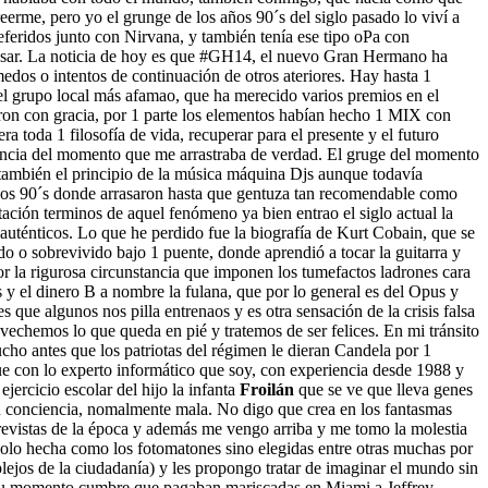
reerme, pero yo el grunge de los años 90´s del siglo pasado lo viví a
eferidos junto con Nirvana, y también tenía ese tipo oPa con
pasar. La noticia de hoy es que #GH14, el nuevo Gran Hermano ha
medos o intentos de continuación de otros ateriores. Hay hasta 1
 el grupo local más afamao, que ha merecido varios premios en el
aron con gracia, por 1 parte los elementos habían hecho 1 MIX con
ra toda 1 filosofía de vida, recuperar para el presente y el futuro
dencia del momento que me arrastraba de verdad. El gruge del momento
e también el principio de la música máquina Djs aunque todavía
 años 90´s donde arrasaron hasta que gentuza tan recomendable como
tación terminos de aquel fenómeno ya bien entrao el siglo actual la
uténticos. Lo que he perdido fue la biografía de Kurt Cobain, que se
do o sobrevivido bajo 1 puente, donde aprendió a tocar la guitarra y
or la rigurosa circunstancia que imponen los tumefactos ladrones cara
s y el dinero B a nombre la fulana, que por lo general es del Opus y
s que algunos nos pilla entrenaos y es otra sensación de la crisis falsa
ovechemos lo que queda en pié y tratemos de ser felices. En mi tránsito
ho antes que los patriotas del régimen le dieran Candela por 1
ue con lo experto informático que soy, con experiencia desde 1988 y
jercicio escolar del hijo la infanta
Froilán
que se ve que lleva genes
su conciencia, nomalmente mala. No digo que crea en los fantasmas
y revistas de la época y además me vengo arriba y me tomo la molestia
solo hecha como los fotomatones sino elegidas entre otras muchas por
plejos de la ciudadanía) y les propongo tratar de imaginar el mundo sin
en su momento cumbre que pagaban mariscadas en Miami a Jeffrey