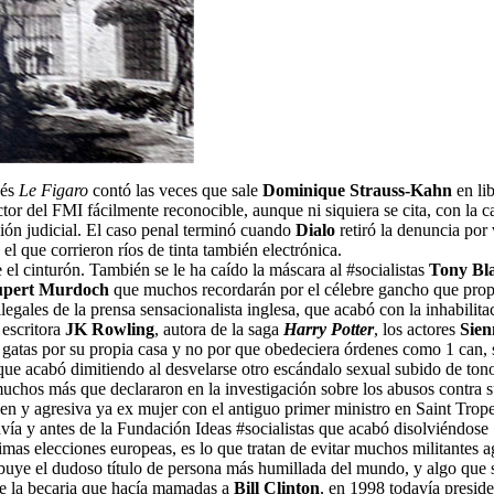
cés
Le Figaro
contó las veces que sale
Dominique Strauss-Kahn
en lib
ctor del FMI fácilmente reconocible, aunque ni siquiera se cita, con la
sión judicial. El caso penal terminó cuando
Dialo
retiró la denuncia por
 el que corrieron ríos de tinta también electrónica.
 el cinturón. También se le ha caído la máscara al #socialistas
Tony Bla
pert Murdoch
que muchos recordarán por el célebre gancho que propin
legales de la prensa sensacionalista inglesa, que acabó con la inhabilita
escritora
JK Rowling
, autora de la saga
Harry Potter
, los actores
Sien
gatas por su propia casa y no por que obedeciera órdenes como 1 can, si
que acabó dimitiendo al desvelarse otro escándalo sexual subido de ton
muchos más que declararon en la investigación sobre los abusos contra su
ven y agresiva ya ex mujer con el antiguo primer ministro en Saint Tro
davía y antes de la Fundación Ideas #socialistas que acabó disolviéndose
róximas elecciones europeas, es lo que tratan de evitar muchos militantes
ibuye el dudoso título de persona más humillada del mundo, y algo que 
de la becaria que hacía mamadas a
Bill Clinton
, en 1998 todavía preside