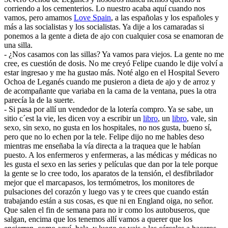
corriendo a los cementerios. Lo nuestro acaba aquí cuando nos
vamos, pero amamos
Love Spain
, a las españolas y los españoles y
más a las socialistas y los socialistas. Ya dije a los camaradas si
ponemos a la gente a dieta de ajo con cualquier cosa se enamoran de
una silla.
- ¿Nos casamos con las sillas? Ya vamos para viejos. La gente no me
cree, es cuestión de dosis. No me creyó Felipe cuando le dije volví a
estar ingresao y me ha gustao más. Noté algo en el Hospital Severo
Ochoa de Leganés cuando me pusieron a dieta de ajo y de arroz y
de acompañante que variaba en la cama de la ventana, pues la otra
parecía la de la suerte.
- Si pasa por allí un vendedor de la lotería compro. Ya se sabe, un
sitio c´est la vie, les dicen voy a escribir un
libro
, un
libro
, vale, sin
sexo, sin sexo, no gusta en los hospitales, no nos gusta, bueno sí,
pero que no lo echen por la tele. Felipe dijo no me hables deso
mientras me enseñaba la vía directa a la traquea que le habían
puesto. A los enfermeros y enfermeras, a las médicas y médicas no
les gusta el sexo en las series y películas que dan por la tele porque
la gente se lo cree todo, los aparatos de la tensión, el desfibrilador
mejor que el marcapasos, los termómetros, los monitores de
pulsaciones del corazón y luego vas y te crees que cuando están
trabajando están a sus cosas, es que ni en England oiga, no señor.
Que salen el fin de semana para no ir como los autobuseros, que
salgan, encima que los tenemos allí vamos a querer que los