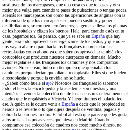
sustituyendo los marcapasos, que una cosa es que te pases y otra
mejor que valga para cuando te pases de pulsaciones o tengas pocas,
además los marcapasos son como las operaciones de anginas con la
diferencia de que los marcapasos se pueden sustituir y poner
desfibriladores, se rompen termómetros, la gente se lleva los pijamas
de los hospitales y eligen los buenos. Hala, para cuando estés en tu
casa, pagamos tos. Sa pensao, que ya se sabe en
España
que hay
gente para todo, aprovechar energéticamente los pedos, y que no se
nos vayan al aire o para hacia los françaises o compactar las
rectoplastias como abono ya que sabemos aprovechar también los
corticoides que producen nuestros cuerpazos en demasía. Mucho
mejor regalarles a les françaises los camiones y nos compramos
aviones. No se crean, hubo un tiempo en que quemaban los
camiones porque decían que olían a rectoplastia. Ellos sí que huelen
a rectoplastia y porque la envidia no se huele.
- ¿Saben cómo huele el
ajo
? Nosotros los françaises lo sabemos
todo, el liceo, la enciclopedia y la academia son nuestras y nos
intentásteis vender la colección del de los ascensores entera menos el
cuadro que le regalásteis a Victoria. Y luego tiramos el palacio feo
ese. A quién se le ocurre venir a
España
a decir que la propiedad se
herada o le revierte o lo que dijera después de vendida, pagada y
cobrada la baronesa mono. El árbol ahí está que parece que les gusta
a los artistas las pocas veces que nieva en Madrid. Cuando
compramos esa colección de cuadros nos costó mucho dinero, no