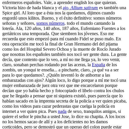
enfermeros españoles. Vale, a aprender english los que quieran.
Victoria hizo de hada blanca y el
ajo,
Allium sativum
es también una
Spice girl. Al loro que a ésta nos la quedamos, dijimos cuando
engordó unos kilitos. Bueno, y el éxito definitivo: somos números
señoras y señores,
somos números
. todo el mundo cantando la
lotería. Ala, 120 años, 140 años, 187 años, Eufemiano Fuentes a los
geriátricos una temporada. Que siembren los jóvenes. Eso me
recuerda que esto empezó para mí cuando Fidel se puso malo. En
otra operación me tocó la final de Gran Hermano del del pijama
como los del Hospital Severo Ochoa y la muerte de Rocío Jurado
que nosotras los españoles también nos tocó ser gente dura. La gente
decía, que contento que lo veo, a mí no me llega ya, lo veo venir,
claro, sonaban perchas rodando por las aceras, la
España
de los
zombis, un yonqui te enseña... a pincharte, claro, ¿a qué va a ser
para lo que quedamos?. ¿Quién inventó lo de atiborrar a las
embarazadas con ajos? Algún loco, lo digo porque a mí me tocó una
mujer embarazada de juez otra vez que me encarcelaron porque
decían que yo había hecho y fotocopiado el libelo contra los chulos
que he llegado a pensar que ni siquiera existió, pues parecía que lo
habían sacado en la imprenta secreta de la policía a ver quien picaba,
como los videos para cazar pederastas que cuelga la policía en
internet a ver quien pica. Pues
nada
de sexo, tranquilos amigos, si
quiere el señor le pincha a usted Jose, lo dice su chapita. A los locos
no los hemos sacao de allí y a los deficientes no les damos
corticoides, pero se demostró que un operao del colon puede estar