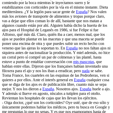
comiendo por la boca mientras le inyectamos suero y le
estabilizamos con corticoides por la vía en el mismo instante. Dieta
mediterránea. ¿Y la legión para sacar gente de
España
? Nos valen
más los aviones de transporte de alimentos y tropas porque claro,
vas a dejar que ellos coman lo de allí, bastante que nos matan a
algunos cuando están por ahí. Alguien había dicho la huerta de los
ajos para el Hospital de Leganés en 1986, si fue Felipe si fue
Alfonso, qué más dá. Claro, quién iba a caer, menos mal, que los
ajos se pueden plantar en las macetas y que una maceta se puede
poner una encima de otra y que puedes subir un recto hecho con
veneno que las ajeras lo soportan to. En
España
no nos faltan ajos ni
siquiera antes de nacionalizar la producción. Y miel además, no hice
un corral pero sí compré un par de colmenas y las planté, hasta
estuve a punto de entablar conversación con
mis mascotas
, que
hablan entre ellas. Dijeron que los françaises habían inventado una
filoxera para el ajo y nos los iban a erradicar, pero
nada
se sabe.
Toma France, los cuarteles en las esquinas de las Pedroñeras, ven si
quieres a por ellos. Ante el interés general en
España
cualquier cosa
que se diga de los ajos es de publicación libre, cuanto más se sepa
mejor. Y nos los dieron a
España
. Nosotros ajos.
España
huele a ajo.
Y además si llueve en agosto, níscalos a tutiplen para el otoño.
Revientan los hospitales de cajas que les llevan los ejércitos.
- Oiga doctor, ¿qué son los corticoides? Oye usté, que de eso sólo y
únicamente podemos hablar los médicos, pero tu busca en Google y
me preguntas lo que no sepas. Y es que nos enamoramos hasta de