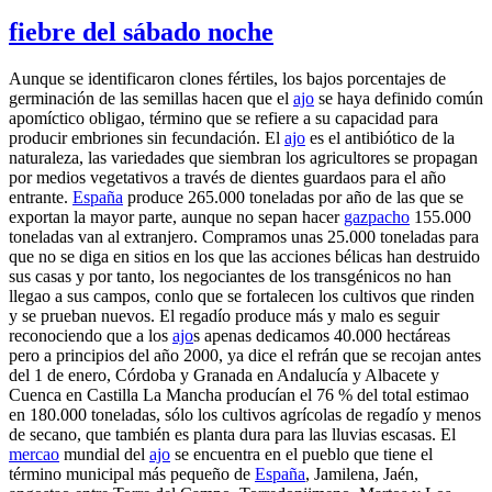
fiebre del sábado noche
Aunque se identificaron clones fértiles, los bajos porcentajes de
germinación de las semillas hacen que el
ajo
se haya definido común
apomíctico obligao, término que se refiere a su capacidad para
producir embriones sin fecundación. El
ajo
es el antibiótico de la
naturaleza, las variedades que siembran los agricultores se propagan
por medios vegetativos a través de dientes guardaos para el año
entrante.
España
produce 265.000 toneladas por año de las que se
exportan la mayor parte, aunque no sepan hacer
gazpacho
155.000
toneladas van al extranjero. Compramos unas 25.000 toneladas para
que no se diga en sitios en los que las acciones bélicas han destruido
sus casas y por tanto, los negociantes de los transgénicos no han
llegao a sus campos, conlo que se fortalecen los cultivos que rinden
y se prueban nuevos. El regadío produce más y malo es seguir
reconociendo que a los
ajo
s apenas dedicamos 40.000 hectáreas
pero a principios del año 2000, ya dice el refrán que se recojan antes
del 1 de enero, Córdoba y Granada en Andalucía y Albacete y
Cuenca en Castilla La Mancha producían el 76 % del total estimao
en 180.000 toneladas, sólo los cultivos agrícolas de regadío y menos
de secano, que también es planta dura para las lluvias escasas. El
mercao
mundial del
ajo
se encuentra en el pueblo que tiene el
término municipal más pequeño de
España
, Jamilena, Jaén,