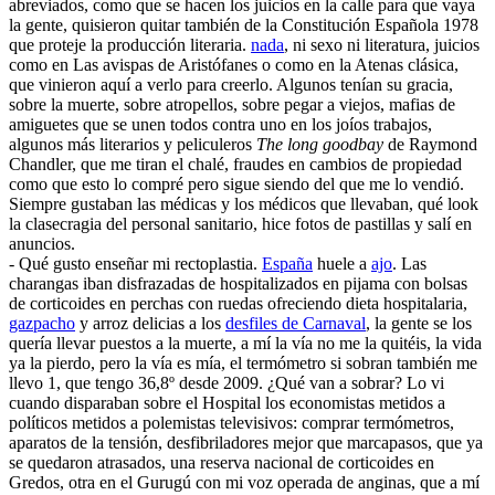
abreviados, como que se hacen los juicios en la calle para que vaya
la gente, quisieron quitar también de la Constitución Española 1978
que proteje la producción literaria.
nada
, ni sexo ni literatura, juicios
como en Las avispas de Aristófanes o como en la Atenas clásica,
que vinieron aquí a verlo para creerlo. Algunos tenían su gracia,
sobre la muerte, sobre atropellos, sobre pegar a viejos, mafias de
amiguetes que se unen todos contra uno en los joíos trabajos,
algunos más literarios y peliculeros
The long goodbay
de Raymond
Chandler, que me tiran el chalé, fraudes en cambios de propiedad
como que esto lo compré pero sigue siendo del que me lo vendió.
Siempre gustaban las médicas y los médicos que llevaban, qué look
la clasecragia del personal sanitario, hice fotos de pastillas y salí en
anuncios.
- Qué gusto enseñar mi rectoplastia.
España
huele a
ajo
. Las
charangas iban disfrazadas de hospitalizados en pijama con bolsas
de corticoides en perchas con ruedas ofreciendo dieta hospitalaria,
gazpacho
y arroz delicias a los
desfiles de Carnaval
, la gente se los
quería llevar puestos a la muerte, a mí la vía no me la quitéis, la vida
ya la pierdo, pero la vía es mía, el termómetro si sobran también me
llevo 1, que tengo 36,8º desde 2009. ¿Qué van a sobrar? Lo vi
cuando disparaban sobre el Hospital los economistas metidos a
políticos metidos a polemistas televisivos: comprar termómetros,
aparatos de la tensión, desfibriladores mejor que marcapasos, que ya
se quedaron atrasados, una reserva nacional de corticoides en
Gredos, otra en el Gurugú con mi voz operada de anginas, que a mí