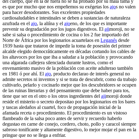
del cuerpo, que en la de fuera no se ha probado por su mala fama y
es que por mucho que nos empeñemos su exégetas los
ajo
s no valen
para hacer desodorantes. Sus excelentes propiedades
cardiosaludables e intestinales se deben a sustancias de naturaleza
azufrada en el
ajo
, la aliína y el
ajo
eno, de los que es importante
prevenir su degradación por los jugos digestivos. El
aji
moroji, no se
sabe si salsa o procedimiento de cocina o los 2 fue importado del
Norte de África por los legionarios acuartelaos en
Leganés
desde
1939 hasta que trataron de impedir la toma de posesión del primer
alcalde elegido democráticamente en décadas cortando los cables de
los altavoces por los que iba a saludar a la población y provocando
una algarada callejera silenciada durante lustros, como el
envenamiento masivo de la población con aceite adulterao también
en 1981 ó por ahí. El
ajo
, producto declarao de interés general no
admite secretos ni inventos y si se trata de descubrir, como da trabajo
cultivarlo, pelarlo y cocinarlo mejor que los descubridores se ocupen
de las ruinas literarias y del pensamiento que debe haber para tos,
tiene que ser en el otro o los otros ingredientes del
aji
moroji donde
reside el misterio o secreto depositao por los legionarios en los bares
y tascas aledaños al cuartel, foco de propagación inicial de la
afamada receta o procedimiento. El procedimiento es un vistoso
flambeado de la salsa poco antes de servir y recuerdo haberlo
degustao en carne de conejo, cordero, choto, pollo y caracol siempre
sabroso tonificante y altamente digestivo, lo mejor mojar el pan en la
pringue que no se llega a enfriar.