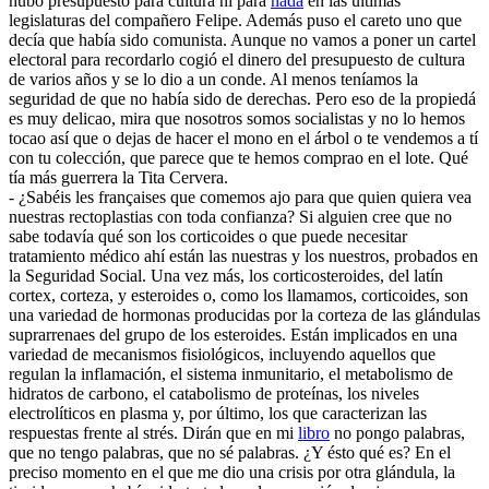
hubo presupuesto para cultura ni para
nada
en las últimas
legislaturas del compañero Felipe. Además puso el careto uno que
decía que había sido comunista. Aunque no vamos a poner un cartel
electoral para recordarlo cogió el dinero del presupuesto de cultura
de varios años y se lo dio a un conde. Al menos teníamos la
seguridad de que no había sido de derechas. Pero eso de la propiedá
es muy delicao, mira que nosotros somos socialistas y no lo hemos
tocao así que o dejas de hacer el mono en el árbol o te vendemos a tí
con tu colección, que parece que te hemos comprao en el lote. Qué
tía más guerrera la Tita Cervera.
- ¿Sabéis les françaises que comemos ajo para que quien quiera vea
nuestras rectoplastias con toda confianza? Si alguien cree que no
sabe todavía qué son los corticoides o que puede necesitar
tratamiento médico ahí están las nuestras y los nuestros, probados en
la Seguridad Social. Una vez más, los corticosteroides, del latín
cortex, corteza, y esteroides o, como los llamamos, corticoides, son
una variedad de hormonas producidas por la corteza de las glándulas
suprarrenaes del grupo de los esteroides. Están implicados en una
variedad de mecanismos fisiológicos, incluyendo aquellos que
regulan la inflamación, el sistema inmunitario, el metabolismo de
hidratos de carbono, el catabolismo de proteínas, los niveles
electrolíticos en plasma y, por último, los que caracterizan las
respuestas frente al strés. Dirán que en mi
libro
no pongo palabras,
que no tengo palabras, que no sé palabras. ¿Y ésto qué es? En el
preciso momento en el que me dio una crisis por otra glándula, la