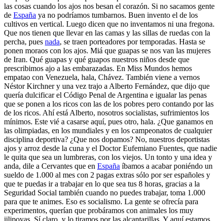
las cosas cuando los ajos nos besan el corazón. Si no sacamos gente
de
España
ya no podríamos tumbarnos. Buen invento el de los
cultivos en vertical. Luego dicen que no inventamos ni una fregona.
Que nos tienen que llevar en las camas y las sillas de ruedas con la
percha, pues
nada
, se traen porteadores por temporadas. Hasta se
ponen moraos con los ajos. Miá que guapas se nos van las mujeres
de Iran. Qué guapas y qué guapos nuestros niños desde que
prescribimos ajo a las embarazadas. En Miss Mundos hemos
empatao con Venezuela, hala, Chávez. También viene a vernos
Néstor Kirchner y una vez trajo a Alberto Fernández, que dijo que
quería dulcificar el Código Penal de Argentina e igualar las penas
que se ponen a los ricos con las de los pobres pero contando por las
de los ricos. Ahí está Alberto, nosotros socialistas, sufrimientos los
mínimos. Este vié a casarse aquí, pues otro, hala. ¿Que ganamos en
las olimpiadas, en los mundiales y en los campeonatos de cualquier
disciplina deportiva? ¿Que nos dopamos? No, nuestros deportistas
ajos y arroz desde la cuna y el Doctor Eufemiano Fuentes, que nadie
le quita que sea un lumbreras, con los viejos. Un tonto y una idea y
anda, dile a Cervantes que en
España
íbamos a acabar poniéndo un
sueldo de 1.000 al mes con 2 pagas extras sólo por ser españoles y
que te puedas ir a trabajar en lo que sea tus 8 horas, gracias a la
Seguridad Social también cuando no puedes trabajar, toma 1.000
para que te animes. Eso es socialismo. La gente se ofrecía para
experimentos, querían que probáramos con animales los muy
jilipoyas. Sí claro, y lo tiramos por las alcantarillas. Y aquí estamos,