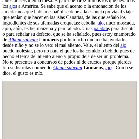
antes de servir en la mesa. A partir de 1492 fuimos los que llevamos
los
ajo
s a América. Se sabe que el acento o la entonación de los
americanos que hablan español se debe a la estancia previa al viaje
que tenían que hacer en las islas Canarias, de las que señalo los
ingredientes de sus afamadas croquetas: cebolla,
ajo
, nuez moscada,
apio, atún, leche, maizena y pan rallado. Unas
palabra
s para discutir
o para señalar su defecto, que se ha señalado, pues estoy enamorado
de
Allium sativum
Linnaeus
por lo mucho que me ha ayudado
desde niño y no se lo veo: el mal aliento. Vale, el aliento del
ajo
puede molestar, pero no para el que los ha comido o bebido pues de
hecho el tema del aliento ajeno y propio deja de ser un problema.
No te presentes a concursos de pedos ni de eructos porque pierdes
fijo si disfrutas comiendo
Allium sativum
Linnaeus
,
ajo
s. Como se
dice, el gusto es mío.