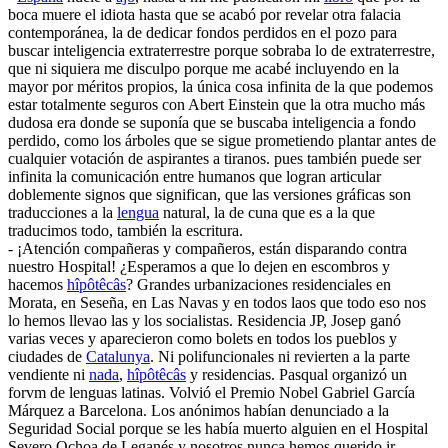
boca muere el idiota hasta que se acabó por revelar otra falacia
contemporánea, la de dedicar fondos perdidos en el pozo para
buscar inteligencia extraterrestre porque sobraba lo de extraterrestre,
que ni siquiera me disculpo porque me acabé incluyendo en la
mayor por méritos propios, la única cosa infinita de la que podemos
estar totalmente seguros con Abert Einstein que la otra mucho más
dudosa era donde se suponía que se buscaba inteligencia a fondo
perdido, como los árboles que se sigue prometiendo plantar antes de
cualquier votación de aspirantes a tiranos. pues también puede ser
infinita la comunicación entre humanos que logran articular
doblemente signos que significan, que las versiones gráficas son
traducciones a la
lengua
natural, la de cuna que es a la que
traducimos todo, también la escritura.
- ¡Atención compañeras y compañeros, están disparando contra
nuestro Hospital! ¿Esperamos a que lo dejen en escombros y
hacemos
hîpôtêcâs
? Grandes urbanizaciones residenciales en
Morata, en Seseña, en Las Navas y en todos laos que todo eso nos
lo hemos llevao las y los socialistas. Residencia JP, Josep ganó
varias veces y aparecieron como bolets en todos los pueblos y
ciudades de
Catalunya
. Ni polifuncionales ni revierten a la parte
vendiente ni
nada
,
hîpôtêcâs
y residencias. Pasqual organizó un
forvm de lenguas latinas. Volvió el Premio Nobel Gabriel García
Márquez a Barcelona. Los anónimos habían denunciado a la
Seguridad Social porque se les había muerto alguien en el Hospital
Severo Ochoa de Leganés y nosotros nunca hemos querido ir