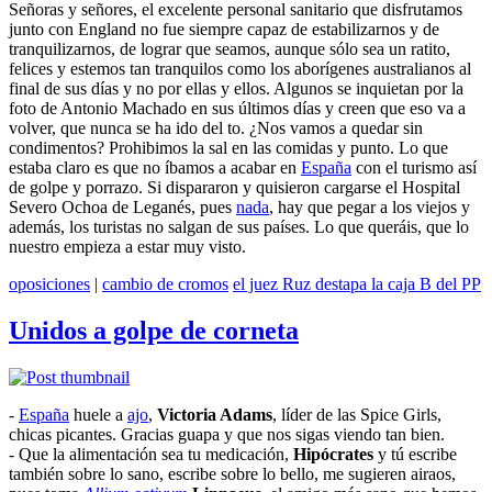
Señoras y señores, el excelente personal sanitario que disfrutamos
junto con England no fue siempre capaz de estabilizarnos y de
tranquilizarnos, de lograr que seamos, aunque sólo sea un ratito,
felices y estemos tan tranquilos como los aborígenes australianos al
final de sus días y no por ellas y ellos. Algunos se inquietan por la
foto de Antonio Machado en sus últimos días y creen que eso va a
volver, que nunca se ha ido del to. ¿Nos vamos a quedar sin
condimentos? Prohibimos la sal en las comidas y punto. Lo que
estaba claro es que no íbamos a acabar en
España
con el turismo así
de golpe y porrazo. Si dispararon y quisieron cargarse el Hospital
Severo Ochoa de Leganés, pues
nada
, hay que pegar a los viejos y
además, los turistas no salgan de sus países. Lo que queráis, que lo
nuestro empieza a estar muy visto.
oposiciones
|
cambio de cromos
el juez Ruz destapa la caja B del PP
Unidos a golpe de corneta
-
España
huele a
ajo
,
Victoria Adams
, líder de las Spice Girls,
chicas picantes. Gracias guapa y que nos sigas viendo tan bien.
- Que la alimentación sea tu medicación,
Hipócrates
y tú escribe
también sobre lo sano, escribe sobre lo bello, me sugieren airaos,