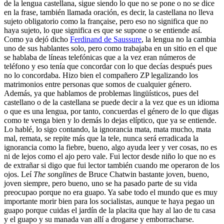
de la lengua castellana, sigue siendo lo que no se pone o no se dice
en la frase, también llamada oración, es decir, la castellana no lleva
sujeto obligatorio como la française, pero eso no significa que no
haya sujeto, lo que significa es que se supone o se entiende así.
Como ya dejó dicho
Ferdinand de Saussure
, la lengua no la cambia
uno de sus hablantes solo, pero como trabajaba en un sitio en el que
se hablaba de líneas telefónicas que a la vez eran números de
teléfono y eso tenía que concordar con lo que decías después pues
no lo concordaba. Hizo bien el compañero ZP legalizando los
matrimonios entre personas que somos de cualquier género.
Además, ya que hablamos de problemas lingüísticos, pues del
castellano o de la castellana se puede decir a la vez que es un idioma
o que es una lengua, por tanto, concuerdas el género de lo que digas
como te venga bien y lo demás lo dejas elíptico, que ya se entiende.
Lo hablé, lo sigo contando, la ignorancia mata, mata mucho, mata
mal, remata, se repite más que la tele, nunca será erradicada la
ignorancia como la fiebre, bueno, algo ayuda leer y ver cosas, no es
ni de lejos como el ajo pero vale. Fui lector desde niño lo que no es
de extrañar si digo que fui lector también cuando me operaron de los
ojos. Leí
The songlines
de Bruce Chatwin bastante joven, bueno,
joven siempre, pero bueno, uno se ha pasado parte de su vida
preocupao porque no era guapo. Ya sabe todo el mundo que es muy
importante morir bien para los socialistas, aunque te haya pegao un
guapo porque cuidas el jardín de la placita que hay al lao de tu casa
y el guapo y su manada van allí a drogarse y emborracharse.