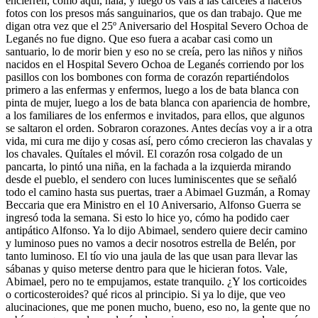
encierren, como aquí, hala, y luego os vais a las cárceles a haceros
fotos con los presos más sanguinarios, que os dan trabajo. Que me
digan otra vez que el 25º Aniversario del Hospital Severo Ochoa de
Leganés no fue digno. Que eso fuera a acabar casi como un
santuario, lo de morir bien y eso no se creía, pero las niños y niños
nacidos en el Hospital Severo Ochoa de Leganés corriendo por los
pasillos con los bombones con forma de corazón repartiéndolos
primero a las enfermas y enfermos, luego a los de bata blanca con
pinta de mujer, luego a los de bata blanca con apariencia de hombre,
a los familiares de los enfermos e invitados, para ellos, que algunos
se saltaron el orden. Sobraron corazones. Antes decías voy a ir a otra
vida, mi cura me dijo y cosas así, pero cómo crecieron las chavalas y
los chavales. Quítales el móvil. El corazón rosa colgado de un
pancarta, lo pintó una niña, en la fachada a la izquierda mirando
desde el pueblo, el sendero con luces luminiscentes que se señaló
todo el camino hasta sus puertas, traer a Abimael Guzmán, a Romay
Beccaria que era Ministro en el 10 Aniversario, Alfonso Guerra se
ingresó toda la semana. Si esto lo hice yo, cómo ha podido caer
antipático Alfonso. Ya lo dijo Abimael, sendero quiere decir camino
y luminoso pues no vamos a decir nosotros estrella de Belén, por
tanto luminoso. El tío vio una jaula de las que usan para llevar las
sábanas y quiso meterse dentro para que le hicieran fotos. Vale,
Abimael, pero no te empujamos, estate tranquilo. ¿Y los corticoides
o corticosteroides? qué ricos al principio. Si ya lo dije, que veo
alucinaciones, que me ponen mucho, bueno, eso no, la gente que no