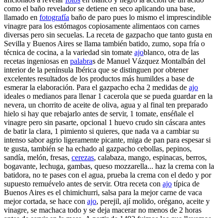
como el baño revelador se detiene en seco aplicando una base,
llamado en
fotografía
baño de paro pues lo mismo el imprescindible
vinagre para los estómagos copiosamente alimentaos con carnes
diversas pero sin secuelas. La receta de gazpacho que tanto gusta en
Sevilla y Buenos Aires se llama también batido, zumo, sopa fría o
técnica de cocina, a la variedad sin tomate
ajo
blanco, otra de las
recetas ingeniosas en
palabra
s de Manuel Vázquez Montalbán del
interior de la península Ibérica que se distinguen por obtener
excelentes resultados de los productos más humildes a base de
esmerar la elaboración. Para el gazpacho echa 2 medidas de
ajo
ideales o medianos para llenar 1 cacerola que se pueda guardar en la
nevera, un chorrito de aceite de oliva, agua y al final ten preparado
hielo si hay que rebajarlo antes de servir, 1 tomate, enséñale el
vinagre pero sin pasarte, opcional 1 huevo crudo sin cáscara antes
de batir la clara, 1 pimiento si quieres, que nada va a cambiar su
intenso sabor agrio ligeramente picante, miga de pan para espesar si
te gusta, también se ha echado al gazpacho cebollas, pepinos,
sandía, melón, fresas,
cerezas
, calabaza, mango, espinacas, berros,
bogavante, lechuga, gambas, queso mozzarella... haz la crema con la
batidora, no te pases con el agua, prueba la crema con el dedo y por
supuesto remuévelo antes de servir. Otra receta con
ajo
típica de
Buenos Aires es el chimichurri, salsa para la mejor carne de vaca
mejor cortada, se hace con
ajo
, perejil, ají molido, orégano, aceite y
vinagre, se machaca todo y se deja macerar no menos de 2 horas