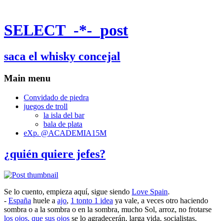
SELECT_-*-_post
saca el whisky concejal
Main menu
Convidado de piedra
juegos de troll
la isla del bar
bala de plata
eXp. @ACADEMIA15M
¿quién quiere jefes?
Se lo cuento, empieza aquí, sigue siendo
Love Spain
.
-
España
huele a
ajo
,
1 tonto 1 idea
ya vale, a veces otro haciendo
sombra o a la sombra o en la sombra, mucho Sol, arroz, no frotarse
los ojos, que sus ojos
se lo agradecerán, larga vida, socialistas,