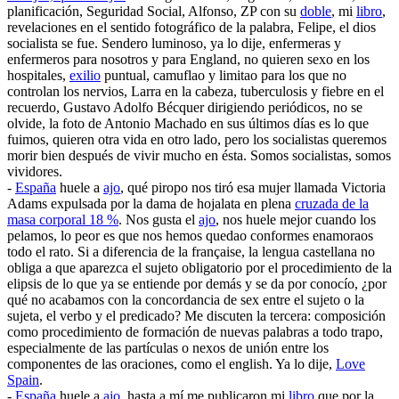
planificación, Seguridad Social, Alfonso, ZP con su
doble
, mi
libro
,
revelaciones en el sentido fotográfico de la palabra, Felipe, el dios
socialista se fue. Sendero luminoso, ya lo dije, enfermeras y
enfermeros para nosotros y para England, no quieren sexo en los
hospitales,
exilio
puntual, camuflao y limitao para los que no
controlan los nervios, Larra en la cabeza, tuberculosis y fiebre en el
recuerdo, Gustavo Adolfo Bécquer dirigiendo periódicos, no se
olvide, la foto de Antonio Machado en sus últimos días es lo que
fuimos, quieren otra vida en otro lado, pero los socialistas queremos
morir bien después de vivir mucho en ésta. Somos socialistas, somos
vividores.
-
España
huele a
ajo
, qué piropo nos tiró esa mujer llamada Victoria
Adams expulsada por la dama de hojalata en plena
cruzada de la
masa corporal 18 %
. Nos gusta el
ajo
, nos huele mejor cuando los
pelamos, lo peor es que nos hemos quedao conformes enamoraos
todo el rato. Si a diferencia de la française, la lengua castellana no
obliga a que aparezca el sujeto obligatorio por el procedimiento de la
elipsis de lo que ya se entiende por demás y se da por conocío, ¿por
qué no acabamos con la concordancia de sex entre el sujeto o la
sujeta, el verbo y el predicado? Me discuten la tercera: composición
como procedimiento de formación de nuevas palabras a todo trapo,
especialmente de las partículas o nexos de unión entre los
componentes de las oraciones, como el english. Ya lo dije,
Love
Spain
.
-
España
huele a
ajo
, hasta a mí me publicaron mi
libro
que por la