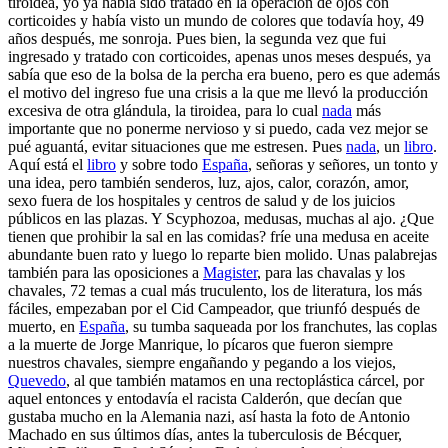
tiroidea, yo ya había sido tratado en la operación de ojos con
corticoides y había visto un mundo de colores que todavía hoy, 49
años después, me sonroja. Pues bien, la segunda vez que fui
ingresado y tratado con corticoides, apenas unos meses después, ya
sabía que eso de la bolsa de la percha era bueno, pero es que además
el motivo del ingreso fue una crisis a la que me llevó la producción
excesiva de otra glándula, la tiroidea, para lo cual
nada
más
importante que no ponerme nervioso y si puedo, cada vez mejor se
pué aguantá, evitar situaciones que me estresen. Pues
nada
, un
libro
.
Aquí está el
libro
y sobre todo
España
, señoras y señores, un tonto y
una idea, pero también senderos, luz, ajos, calor, corazón, amor,
sexo fuera de los hospitales y centros de salud y de los juicios
públicos en las plazas. Y Scyphozoa, medusas, muchas al ajo. ¿Que
tienen que prohibir la sal en las comidas? fríe una medusa en aceite
abundante buen rato y luego lo reparte bien molido. Unas palabrejas
también para las oposiciones a
Magister
, para las chavalas y los
chavales, 72 temas a cual más truculento, los de literatura, los más
fáciles, empezaban por el Cid Campeador, que triunfó después de
muerto, en
España
, su tumba saqueada por los franchutes, las coplas
a la muerte de Jorge Manrique, lo pícaros que fueron siempre
nuestros chavales, siempre engañando y pegando a los viejos,
Quevedo
, al que también matamos en una rectoplástica cárcel, por
aquel entonces y entodavía el racista Calderón, que decían que
gustaba mucho en la Alemania nazi, así hasta la foto de Antonio
Machado en sus últimos días, antes la tuberculosis de Bécquer,