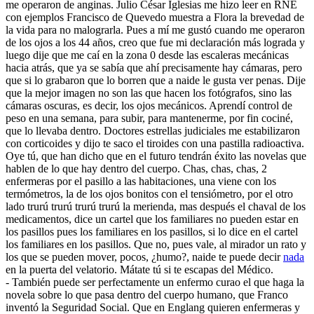
me operaron de anginas. Julio César Iglesias me hizo leer en RNE
con ejemplos Francisco de Quevedo muestra a Flora la brevedad de
la vida para no malograrla. Pues a mí me gustó cuando me operaron
de los ojos a los 44 años, creo que fue mi declaración más lograda y
luego dije que me caí en la zona 0 desde las escaleras mecánicas
hacia atrás, que ya se sabía que ahí precisamente hay cámaras, pero
que si lo grabaron que lo borren que a naide le gusta ver penas. Dije
que la mejor imagen no son las que hacen los fotógrafos, sino las
cámaras oscuras, es decir, los ojos mecánicos. Aprendí control de
peso en una semana, para subir, para mantenerme, por fin cociné,
que lo llevaba dentro. Doctores estrellas judiciales me estabilizaron
con corticoides y dijo te saco el tiroides con una pastilla radioactiva.
Oye tú, que han dicho que en el futuro tendrán éxito las novelas que
hablen de lo que hay dentro del cuerpo. Chas, chas, chas, 2
enfermeras por el pasillo a las habitaciones, una viene con los
termómetros, la de los ojos bonitos con el tensiómetro, por el otro
lado trurú trurú trurú trurú la merienda, mas después el chaval de los
medicamentos, dice un cartel que los familiares no pueden estar en
los pasillos pues los familiares en los pasillos, si lo dice en el cartel
los familiares en los pasillos. Que no, pues vale, al mirador un rato y
los que se pueden mover, pocos, ¿humo?, naide te puede decir
nada
en la puerta del velatorio. Mátate tú si te escapas del Médico.
- También puede ser perfectamente un enfermo curao el que haga la
novela sobre lo que pasa dentro del cuerpo humano, que Franco
inventó la Seguridad Social. Que en Englang quieren enfermeras y