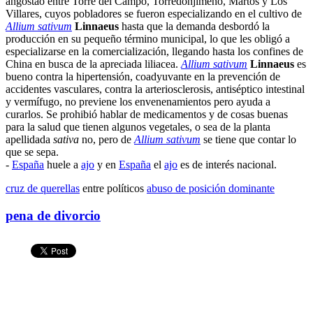
angostao entre Torre del Campo, Torredonjimeno, Martos y Los
Villares, cuyos pobladores se fueron especializando en el cultivo de
Allium sativum
Linnaeus
hasta que la demanda desbordó la
producción en su pequeño término municipal, lo que les obligó a
especializarse en la comercialización, llegando hasta los confines de
China en busca de la apreciada liliacea.
Allium sativum
Linnaeus
es
bueno contra la hipertensión, coadyuvante en la prevención de
accidentes vasculares, contra la arteriosclerosis, antiséptico intestinal
y vermífugo, no previene los envenenamientos pero ayuda a
curarlos. Se prohibió hablar de medicamentos y de cosas buenas
para la salud que tienen algunos vegetales, o sea de la planta
apellidada
sativa
no, pero de
Allium sativum
se tiene que contar lo
que se sepa.
-
España
huele a
ajo
y en
España
el
ajo
es de interés nacional.
cruz de querellas
entre políticos
abuso de posición dominante
pena de divorcio