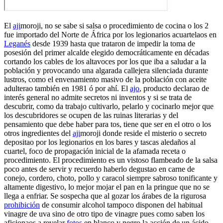
El
aji
moroji, no se sabe si salsa o procedimiento de cocina o los 2
fue importado del Norte de África por los legionarios acuartelaos en
Leganés
desde 1939 hasta que trataron de impedir la toma de
posesión del primer alcalde elegido democráticamente en décadas
cortando los cables de los altavoces por los que iba a saludar a la
población y provocando una algarada callejera silenciada durante
lustros, como el envenamiento masivo de la población con aceite
adulterao también en 1981 ó por ahí. El
ajo
, producto declarao de
interés general no admite secretos ni inventos y si se trata de
descubrir, como da trabajo cultivarlo, pelarlo y cocinarlo mejor que
los descubridores se ocupen de las ruinas literarias y del
pensamiento que debe haber para tos, tiene que ser en el otro o los
otros ingredientes del
aji
moroji donde reside el misterio o secreto
depositao por los legionarios en los bares y tascas aledaños al
cuartel, foco de propagación inicial de la afamada receta o
procedimiento. El procedimiento es un vistoso flambeado de la salsa
poco antes de servir y recuerdo haberlo degustao en carne de
conejo, cordero, choto, pollo y caracol siempre sabroso tonificante y
altamente digestivo, lo mejor mojar el pan en la pringue que no se
llega a enfriar. Se sospecha que al gozar los árabes de la rigurosa
prohibición
de consumir alcohol tampoco disponen del habitual
vinagre de uva sino de otro tipo de vinagre pues como saben los
aficionaos a revelar
fotos
en blanco y negro la acción de un ácido