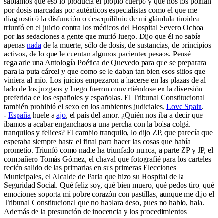
sabíamos que eso lo producía el propio cuerpo y que nos los ponían
por dosis marcadas por auténticos especialistas como el que me
diagnosticó la disfunción o desequilibrio de mi glándula tiroidea
triunfó en el juicio contra los médicos del Hospital Severo Ochoa
por las sedaciones a gente que murió luego. Dijo que él no sabía
apenas
nada
de la muerte, sólo de dosis, de sustancias, de principios
activos, de lo que le cuentan algunos pacientes pesaos. Pensé
regalarle una Antología Poética de Quevedo para que se preparara
para la puta cárcel y que como se le daban tan bien esos sitios que
viniera al mío. Los juicios empezaron a hacerse en las plazas de al
lado de los juzgaos y luego fueron convirtiéndose en la diversión
preferida de los españoles y españolas. El Tribunal Constitucional
también prohibió el sexo en los ambientes judiciales,
Love Spain
.
-
España
huele a
ajo
, el país del amor. ¿Quién nos iba a decir que
íbamos a acabar enganchaos a una percha con la bolsa colgá,
tranquilos y felices? El cambio tranquilo, lo dijo ZP, que parecía que
esperaba siempre hasta el final para hacer las cosas que había
prometío. Triunfó como nadie ha triunfado nunca, a parte ZP y JP, el
compañero Tomás Gómez, el chaval que fotografié para los carteles
recién salido de las primarias en sus primeras Elecciones
Municipales, el Alcalde de Parla que hizo su Hospital de la
Seguridad Social. Qué feliz soy, qué bien muero, qué pedos tiro, qué
emociones soporta mi pobre corazón con pastillas, aunque me dijo el
Tribunal Constitucional que no hablara deso, pues no hablo, hala.
Además de la presunción de inocencia y los procedimientos