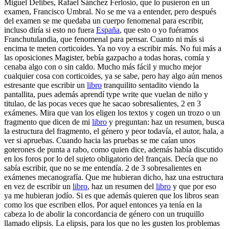
Miguel Delibes, Rafael Sánchez Ferlosio, que lo pusieron en un
examen, Francisco Umbral. No se me va a entender, pero después
del examen se me quedaba un cuerpo fenomenal para escribir,
incluso diría si esto no fuera
España
, que esto o yo fuéramos
Franchutulandia, que fenomenal para pensar. Cuanto ni más si
encima te meten corticoides. Ya no voy a escribir más. No fui más a
las oposiciones Magister, bebía gazpacho a todas horas, comía y
cenaba algo con o sin caldo. Mucho más fácil y mucho mejor
cualquier cosa con corticoides, ya se sabe, pero hay algo aún menos
estresante que escribir un
libro
tranquilito sentadito viendo la
pantallita, pues además aprendí type write que vuelan de niño y
titulao, de las pocas veces que he sacao sobresalientes, 2 en 3
exámenes. Mira que van los eligen los textos y cogen un trozo o un
fragmento que dicen de mi
libro
y preguntan: haz un resumen, busca
la estructura del fragmento, el género y peor todavía, el autor, hala, a
ver si apruebas. Cuando hacia las pruebas se me caían unos
goterones de punta a rabo, como quien dice, además había discutido
en los foros por lo del sujeto obligatorio del français. Decía que no
sabía escribir, que no se me entendía. 2 de 3 sobresalientes en
exámenes mecanografía. Que me hubieran dicho, haz una estructura
en vez de escribir un
libro
, haz un resumen del
libro
y que por eso
ya me hubieran jodío. Si es que además quieren que los libros sean
como los que escriben ellos. Por aquel entonces ya tenía en la
cabeza lo de abolir la concordancia de género con un truquillo
llamado elipsis. La elipsis, para los que no les gusten los problemas