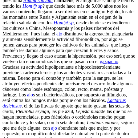
pues toma
Allium sativum
Linnaeus
, el amigo más sano que hemos
tenido los
Hom@ sp
? que desde hace más de 5.000 años nos los
vamos comiendo, llegaron a ser divinos en el antiguo Egipto, los de
las montañas entre Rusia y Afganistán están en el origen de la
relación saludable con los
Hom@ sp
, desde donde se extendieron
los cultivos a China, Mesopotamia y los países ribereños del
Mediterráneo. Pues hala, el
ajo
disminuye la agregación plaquetaria
y aumenta sensiblemente la actividad fibronolítica, por algo se
ponen zarzas para proteger los cultivos de los animales, que luego
también les damos algunos para que crezcan fuertes y sanos.
Previenen y llegao el caso atacan la hipertensión, por eso será que se
vuelven tan enamoradizos los que se pasan con el
gazpacho
.
Graciasa su actividad hipolipemiante e hipocolesterolemiante
previene la arterosclerosis y los acidentes vasculares asociadas a la
misma. Bueno para el corazón y también para la sangre, se les
atribuyen efectos pendientes de precisar en el desarrollo de algunos
cánceres como losde estómago, colon, recto, mama, próstata y
faringe. Los
ajo
s son bacteriostáticos, por supuesto antifúngicos,
será contra los hongos malos porque con los níscalos,
Lactarius
deliciosus
, el de las lluvias de agosto que tanto gustan, las setas de
cardo,
Pleurotus eryngii
, las pie azul,
Lepista nuda
de las que no se
hagan mermeladas, pues friéndolas o cociéndolas mucho pegan
conlo dulce y lo salao, con la seta de olmo,
Lentinus edodes
, seguro
que me dejo alguna, con
ajo
abundante más que mejor, y por
supuesto, un magnífico desinfectante natural en la parte de dentro