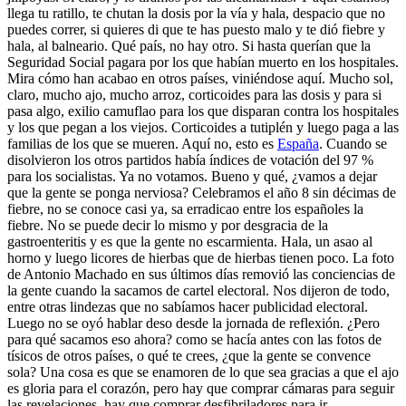
llega tu ratillo, te chutan la dosis por la vía y hala, despacio que no
puedes correr, si quieres di que te has puesto malo y te dió fiebre y
hala, al balneario. Qué país, no hay otro. Si hasta querían que la
Seguridad Social pagara por los que habían muerto en los hospitales.
Mira cómo han acabao en otros países, viniéndose aquí. Mucho sol,
claro, mucho ajo, mucho arroz, corticoides para las dosis y para si
pasa algo, exilio camuflao para los que disparan contra los hospitales
y los que pegan a los viejos. Corticoides a tutiplén y luego paga a las
familias de los que se mueren. Aquí no, esto es
España
. Cuando se
disolvieron los otros partidos había índices de votación del 97 %
para los socialistas. Ya no votamos. Bueno y qué, ¿vamos a dejar
que la gente se ponga nerviosa? Celebramos el año 8 sin décimas de
fiebre, no se conoce casi ya, sa erradicao entre los españoles la
fiebre. No se puede decir lo mismo y por desgracia de la
gastroenteritis y es que la gente no escarmienta. Hala, un asao al
horno y luego licores de hierbas que de hierbas tienen poco. La foto
de Antonio Machado en sus últimos días removió las conciencias de
la gente cuando la sacamos de cartel electoral. Nos dijeron de todo,
entre otras lindezas que no sabíamos hacer publicidad electoral.
Luego no se oyó hablar deso desde la jornada de reflexión. ¿Pero
para qué sacamos eso ahora? como se hacía antes con las fotos de
tísicos de otros países, o qué te crees, ¿que la gente se convence
sola? Una cosa es que se enamoren de lo que sea gracias a que el ajo
es gloria para el corazón, pero hay que comprar cámaras para seguir
las revelaciones, hay que comprar desfibriladores para ir