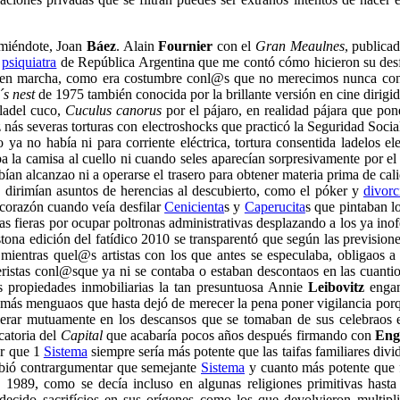
omiéndote, Joan
Báez
. Alain
Fournier
con el
Gran Meaulnes
, publica
l
psiquiatra
de República Argentina que me contó cómo hicieron su desfa
on en marcha, como era costumbre conl@s que no merecimos nunca co
´s nest
de 1975 también conocida por la brillante versión en cine dirigi
 ladel cuco,
Cuculus canorus
por el pájaro, en realidad pájara que pon
nás severas torturas con electroshocks que practicó la Seguridad Soc
o ya no había ni para corriente eléctrica, tortura consentida ladelos 
 la camisa al cuello ni cuando seles aparecían sorpresivamente por el 
an alcanzao ni a operarse el trasero para obtener materia prima de cali
e dirimían asuntos de herencias al descubierto, como el póker y
divorc
l corazón cuando veía desfilar
Cenicienta
s y
Caperucita
s que pintaban lo
 fieras por ocupar poltronas administrativas desplazando a los ya inofe
stona edición del fatídico 2010 se transparentó que según las previsio
 mientras quel@s artistas con los que antes se especulaba, obligaos 
eristas conl@sque ya ni se contaba o estaban descontaos en las cuantios
s propiedades inmobiliarias la tan presuntuosa Annie
Leibovitz
engan
 más menguaos que hasta dejó de merecer la pena poner vigilancia porq
erar mutuamente en los descansos que se tomaban de sus celebraos es
catoria del
Capital
que acabaría pocos años después firmando con
Eng
or que 1
Sistema
siempre sería más potente que las taifas familiares div
ió contrargumentar que semejante
Sistema
y cuanto más potente que f
1989, como se decía incluso en algunas religiones primitivas hasta
adecido sacrifícios en sus orígenes como los que devolvieron multip