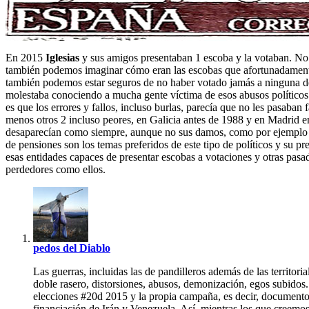
En 2015
Iglesias
y sus amigos presentaban 1 escoba y la votaban. No
también podemos imaginar cómo eran las escobas que afortunadamente 
también podemos estar seguros de no haber votado jamás a ninguna de
molestaba conociendo a mucha gente víctima de esos abusos políticos 
es que los errores y fallos, incluso burlas, parecía que no les pasaban
menos otros 2 incluso peores, en Galicia antes de 1988 y en Madrid 
desaparecían como siempre, aunque no sus damos, como por ejemplo los
de pensiones son los temas preferidos de este tipo de políticos y su pr
esas entidades capaces de presentar escobas a votaciones y otras pas
perdedores como ellos.
pedos del Diablo
Las guerras, incluidas las de pandilleros además de las territor
doble rasero, distorsiones, abusos, demonización, egos subidos.
elecciones #20d 2015 y la propia campaña, es decir, documento 
financiación de Irán y Venezuela. Así, mientras los que creemos