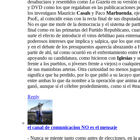
desahuciaos y resentidos como
La Gazeta
en su versión d
y DVD como los que regalaban en las publicacaciones por 
los investigaos Mauricio
Casals
y Paco
Marhuenda
, ej
PsoE, al coincidir estas con la recta final de sus disputad
No es que me mofe de la democracia y el sistema de parti
final como en las primarias del Partido Republicano, cua
surte el efecto de introducir el virus debilitao para ent
poderosos intereses que implica y salpica, que los que e
y en el debate de los presupuestos aparecía abrazando a 
partir de ahí, tal como ocurrió en el enfrentamiento entre
apoyando su candidatura, como hicieron con
Iglesias
y s
frente a los pueblos, o jóvenes frente a viejos) o cualqu
de sus maniobras arteras. Otra curiosidad no menos jugos
significa que ha perdido, por lo que pidió a su lacayo que
entre ambas lo que da nombre a la operación que anima a 
ganó, aunque sí el célebre prodedimiento, como si el #tra
Reply
el canal de comunicacion NO es el mensaje
- Nunca se miente tanto como antes de elecciones, en la g