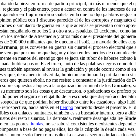
tido la pieza en forma de partido principal, ni más ni menos que el qu
regiones y el país entero, pese a actuar en contra de los intereses de s
 ganador en 1 agrupación socialista en la que no dijo palabras negras n
opinión pública con 1 discurso parecido al de los corruptos y magnates
cciones o simulacro de guerra en la que además se presentan como apoyos
 están engañando entre los 2 a otro a sus espaldas. El accidente, como t
o en los medios de Atresmedia y otros más que el presidente del gobierno,
s de 200.000 militantes que le quedan al PsoE, la mayoría de ellos carg
Carmona
, pues convierte en guerra sin cuartel el proceso electoral que
ue ven que por mucho que hagan y digan en los medios de comunicació
almente en manos del enemigo que se jacta sin rubor de haberse cobrao la
 nada hubiera pasao. Es el truco, tanto de las palabras negras como de 
ues también aparecen al revisar la grabación y puede ocorrir como si en 
ores y que, de manera inadvertida, hubieran continuao la partida como si
eros que quieren abolir, no me resisto a contestar a la justificación de
F
n sobre supuestos ataques a la organización criminal de los
González
, 
 su momento son las cosas que descartaron, o grabaciones ex profeso par
ó poner el seguro en el gatillo de la escopeta que disparó accidentalme
sospecha de que podrían haber discutido entre los cazadores, algo habit
retrospectiva, hacia atrás en el
tiempo
partiendo desde el presente. El 
bles con enlaces puntuales, también es su buscador interno, pero a dif
 gustos del resto usuarios. La derrotada, realmente desangelada ley
Sinde
o en las peores
tiranías
, no se sabe si coexistentes o existentes depend
toimpuesta a base de no pagar ellos, los de la cúspide la deuda cada ve
, aunque solo fuera otro asalto. Los swaps, seguros inflaos a los crédi