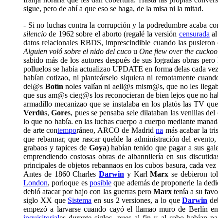
sigue, pero de ahí a que eso se haga, de la misa ni la mitad.
- Si no luchas contra la corrupción y la podredumbre acaba c
silencio
de 1962 sobre el aborto (regalé la versión
censurada
a
datos relacionales RBDS, imprescindible cuando las pusier
Alguien voló sobre el nido del cuco
u
One flew over the cuckoo
sabido más de los autores después de sus logradas obras pero
polluelos se había actualizao UPDATE en forma delas cada vez 
habían cotizao, ni planteárselo siquiera ni remotamente cuand
del@s
Botín
noles valían ni aell@s mism@s, que no les llegaba
que sus am@s cieg@s los reconocieran de bien lejos que no habí
armadillo mecanizao que se instalaba en los platós las TV qu
Verdú
s,
Gore
s, pues se pensaba sele dilataban las venillas de
lo que no había. en las luchas cuerpo a cuerpo mediante manadas
de arte con
tempo
ráneo, ARCO de Madrid
na
más acabar la tri
que rebannar, que rascar quelde la administración del evento,
grabaos y tapices de
Goya
) habían tenido que pagar a sus gal
emprendiendo costosas obras de albannilería en sus discutida
principales de objetos rebannaos en los cubos basura, cada vez
Antes de 1860 Charles
Darwin
y Karl
Marx
se debieron tol
London
, porloque es
posible
que además de proponerle la dedi
debió atacar por bajo con las guerras pero
Marx
tenía a su fav
siglo XX que
Sistema
en sus 2 versiones, a lo que
Darwin
deb
empezó a larvarse cuando cayó el llamao muro de Berlín en 
inquisitorial
es durante siglos, pues al fin y al cabo habían p