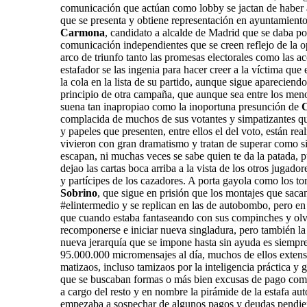
comunicación que actúan como lobby se jactan de haber aba
que se presenta y obtiene representación en ayuntamiento, 
Carmona
, candidato a alcalde de Madrid que se daba por
comunicación independientes que se creen reflejo de la 
arco de triunfo tanto las promesas electorales como las a
estafador se las ingenia para hacer creer a la víctima que
la cola en la lista de su partido, aunque sigue apareciend
principio de otra campaña, que aunque sea entre los meno
suena tan inapropiao como la inoportuna presunción de
complacida de muchos de sus votantes y simpatizantes q
y papeles que presenten, entre ellos el del voto, están re
vivieron con gran dramatismo y tratan de superar como si
escapan, ni muchas veces se sabe quien te da la patada, p
dejao las cartas boca arriba a la vista de los otros jugad
y partícipes de los cazadores. A porta gayola como los tor
Sobrino
, que sigue en prisión que los montajes que saca
#elintermedio y se replican en las de autobombo, pero en
que cuando estaba fantaseando con sus compinches y olvid
recomponerse e iniciar nueva singladura, pero también la 
nueva jerarquía que se impone hasta sin ayuda es siempre 
95.000.000 micromensajes al día, muchos de ellos extensi
matizaos, incluso tamizaos por la inteligencia práctica y
que se buscaban formas o más bien excusas de pago com
a cargo del resto y en nombre la pirámide de la estafa au
empezaba a sospechar de algunos pagos y deudas pendientes