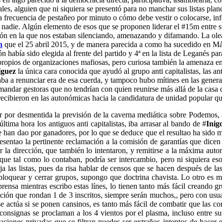
ales, alguien que ni siquiera se presentó para no manchar sus listas pl
 la frecuencia de pestañeo por minuto o cómo debe vestir o colocarse, i
nadie. Algún elemento de esos que se proponen liderar el #15m entre s
ación en la que nos estaban silenciando, amenazando y difamando. La ol
n
que el 25 abril 2015, y de manera parecida a como ha sucedido en Mála
ón había sido elegida al frente del partido y 4ª en la lista de Leganés 
opios de organizaciones mafiosas, pero curiosa también la amenaza en l
íguez
la única cara conocida que ayudó al grupo anti capitalistas, las a
aba a renunciar era de esa cuerda, y tampoco hubo mítines en las general
o mandar gestoras que no tendrían con quien reunirse más allá de la casa
recibieron en las autonómicas hacia la candidatura de unidad popular q
dar por desmentida la previsión de la caverna mediática sobre Podemos, 
última hora los antiguos anti capitalistas, iba arrasar al bando de #
Inig
han dao por ganadores, por lo que se deduce que el resultao ha sido m
esentao la pertinente reclamación a la comisión de garantías que dicen 
la dirección, que también lo intentaron, y remitirse a la máxima autor
nque tal como lo contaban, podría ser intercambio, pero ni siquiera 
 las listas, pues da risa hablar de censos que se hacen después de la
loquear y cerrar grupos, supongo que doctrina chavista. Lo otro es má
rensa mientras escribo estas línes, lo tienen tanto más fácil creando 
ación que rondan 1 de 3 inscritos, siempre serán muchos,, pero con usu
 actúa si se ponen cansinos, es tanto más fácil de combatir que las co
 consignas se proclaman a los 4 vientos por el plasma, incluso entre s
saciones privadas que se filtran puedes ser extraños intentos de hacer