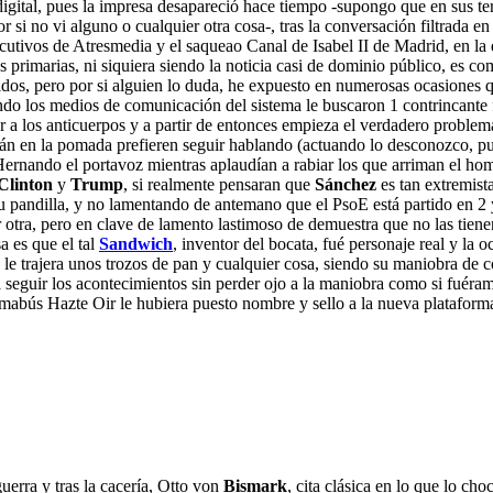
igital, pues la impresa desapareció hace tiempo -supongo que en sus te
si no vi alguno o cualquier otra cosa-, tras la conversación filtrada 
ecutivos de Atresmedia y el saqueao Canal de Isabel II de Madrid, en la
as primarias, ni siquiera siendo la noticia casi de dominio público, es co
dos, pero por si alguien lo duda, he expuesto en numerosas ocasiones q
ndo los medios de comunicación del sistema le buscaron 1 contrincante f
renar a los anticuerpos y a partir de entonces empieza el verdadero prob
stán en la pomada prefieren seguir hablando (actuando lo desconozco, pu
Hernando el portavoz mientras aplaudían a rabiar los que arriman el ho
Clinton
y
Trump
, si realmente pensaran que
Sánchez
es tan extremist
u pandilla, y no lamentando de antemano que el PsoE está partido en 2 
ier otra, pero en clave de lamento lastimoso de demuestra que no las tie
a es que el tal
Sandwich
, inventor del bocata, fué personaje real y la o
 le trajera unos trozos de pan y cualquier cosa, siendo su maniobra de c
seguir los acontecimientos sin perder ojo a la maniobra como si fuéramo
mabús Hazte Oir le hubiera puesto nombre y sello a la nueva plataforma 
uerra y tras la cacería, Otto von
Bismark
, cita clásica en lo que lo ch