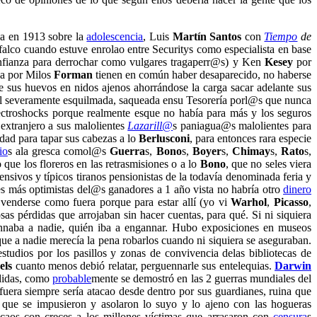
da en 1913 sobre la
adolescencia
, Luis
Martín Santos
con
Tiempo
de
lco cuando estuve enrolao entre Securitys como especialista en base
nfianza para derrochar como vulgares tragaperr@s) y Ken
Kesey
por
da por Milos
Forman
tienen en común haber desaparecido, no haberse
e sus huevos en nidos ajenos ahorrándose la carga sacar adelante sus
ial severamente esquilmada, saqueada ensu Tesorería porl@s que nunca
electroshocks porque realmente esque no había para más y los seguros
extranjero a sus malolientes
Lazarill@
s paniagua@s malolientes para
dad para tapar sus cabezas a lo
Berlusconi
, para entonces rara especie
io
s ala gresca comol@s
Guerra
s,
Bono
s,
Boyer
s,
Chimay
s,
Rato
s,
 que los floreros en las retrasmisiones o a lo
Bono
, que no seles viera
nsivos y típicos tiranos pensionistas de la todavía denominada feria y
nes más optimistas del@s ganadores a 1 año vista no habría otro
dinero
a venderse como fuera porque para estar allí (yo vi
Warhol
,
Picasso
,
as pérdidas que arrojaban sin hacer cuentas, para qué. Si ni siquiera
naba a nadie, quién iba a engannar. Hubo exposiciones en museos
ue a nadie merecía la pena robarlos cuando ni siquiera se aseguraban.
tudios por los pasillos y zonas de convivencia delas bibliotecas de
els
cuanto menos debió relatar, perguennarle sus entelequias.
Darwin
ididas, como
probable
mente se demostró en las 2 guerras mundiales del
uera siempre sería atacao desde dentro por sus guardianes, ruina que
 que se impusieron y asolaron lo suyo y lo ajeno con las hogueras
licaos con creces a los millones víctimas que arrasaron con
censura
s