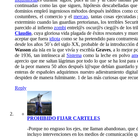
continuadas como las que siguen, hipótesis descabelladas que
dominios empleó ingeniosos métodos después inéditos como cons
costumbres, el comercio y el
mercao
, tantas cosas ejecutadas
exterminio cuando las guardias pretorianas, los terribles Secur
parecido al infierno
zombi
entrel@s oscur@s cieg@s de los tril
Claudio
, cuya gloriosa vida plagada de éxitos resonates y muer
aceptar que fuera
idiota
como se ha pretendido para contrarrestar
desde los años 50´s del siglo XX, probable de la introducción 
Wasson
ala isla en la que vivía y escribía
Graves
, a lo mejor p
de 1936, tan intrínseca al
Sistema
como la leche en polvo
am
aprecio que me saltan lágrimas por todo lo que se ha lost para
de la peor manera 50 años después l@sque debían guardarlo y qu
enteras de españoles adquirimos nuestro adiestramiento digital
despiden de manera fulminante. 1 de las más curiosas que recu
Reply
PROHIBIDO FIJAR CARTELES
-Porque no engraso los ejes, me llaman abandonao, que 
incluyo intervenciones en los medios de comunicación q