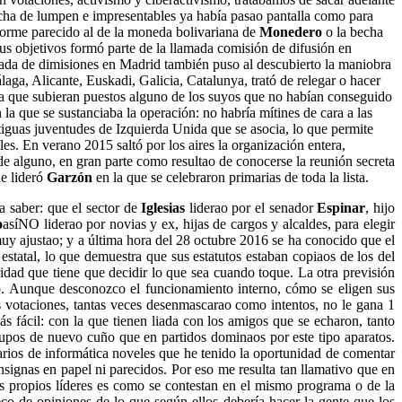
ancha de lumpen e impresentables ya había pasao pantalla como para
nforme parecido al de la moneda bolivariana de
Monedero
o la becha
us objetivos formó parte de la llamada comisión de difusión en
eada de dimisiones en Madrid también puso al descubierto la maniobra
ga, Alicante, Euskadi, Galicia, Catalunya, trató de relegar o hacer
para que subieran puestos alguno de los suyos que no habían conseguido
a que se sustanciaba la operación: no habría mítines de cara a las
ntiguas juventudes de Izquierda Unida que se asocia, lo que permite
es. En verano 2015 saltó por los aires la organización entera,
 de alguno, en gran parte como resultao de conocerse la reunión secreta
ue lideró
Garzón
en la que se celebraron primarias de toda la lista.
a saber: que el sector de
Iglesias
liderao por el senador
Espinar
, hijo
o
asíNO liderao por novias y ex, hijas de cargos y alcaldes, para elegir
uy ajustao; y a última hora del 28 octubre 2016 se ha conocido que el
estatal, lo que demuestra que sus estatutos estaban copiaos de los del
idad que tiene que decidir lo que sea cuando toque. La otra previsión
eso. Aunque desconozco el funcionamiento interno, cómo se eligen sus
s votaciones, tantas veces desenmascarao como intentos, no le gana 1
s fácil: con la que tienen liada con los amigos que se echaron, tanto
grupos de nuevo cuño que en partidos dominaos por este tipo aparatos.
arios de informática noveles que he tenido la oportunidad de comentar
nsignas en papel ni parecidos. Por eso me resulta tan llamativo que en
us propios líderes es como se contestan en el mismo programa o de la
 eco de opiniones de lo que según ellos debería hacer la gente que los