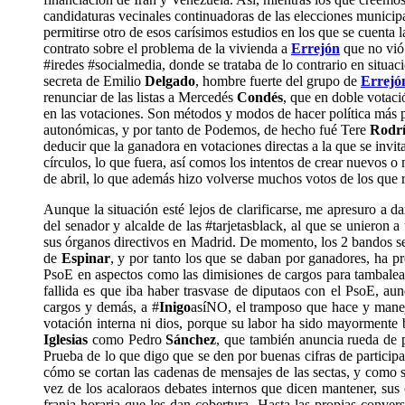
candidaturas vecinales continuadoras de las elecciones municip
permitirse otro de esos carísimos estudios en los que se cuenta
contrato sobre el problema de la vivienda a
Errejón
que no vió 
#iredes #socialmedia, donde se trataba de lo contrario en situ
secreta de Emilio
Delgado
, hombre fuerte del grupo de
Errejó
renunciar de las listas a Mercedés
Condés
, que en doble votaci
en las votaciones. Son métodos y modos de hacer política más pr
autonómicas, y por tanto de Podemos, de hecho fué Tere
Rodr
deducir que la ganadora en votaciones directas a la que se invit
círculos, lo que fuera, así comos los intentos de crear nuevos 
de abril, lo que además hizo volverse muchos votos de los que 
Aunque la situación esté lejos de clarificarse, me apresuro a 
del senador y alcalde de las #tarjetasblack, al que se unieron a 
sus órganos directivos en Madrid. De momento, los 2 bandos se 
de
Espinar
, y por tanto los que se daban por ganadores, ha pr
PsoE en aspectos como las dimisiones de cargos para tambalear 
fallida es que iba haber trasvase de diputaos con el PsoE, au
cargos y demás, a #
Inigo
asíNO, el tramposo que hace y maneja
votación interna ni dios, porque su labor ha sido mayormente b
Iglesias
como Pedro
Sánchez
, que también anuncia rueda de p
Prueba de lo que digo que se den por buenas cifras de particip
cómo se cortan las cadenas de mensajes de las sectas, y como se
vez de los acaloraos debates internos que dicen mantener, sus
franja horaria que les dan cobertura. Hasta las propias conver