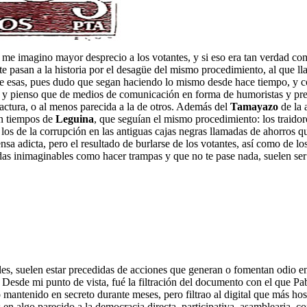
 me imagino mayor desprecio a los votantes, y si eso era tan verdad c
pasan a la historia por el desagüe del mismo procedimiento, al que ll
 esas, pues dudo que segan haciendo lo mismo desde hace tiempo, y con
y pienso que de medios de comunicación en forma de humoristas y prese
 factura, o al menos parecida a la de otros. Además del
Tamayazo
de la 
en tiempos de
Leguina
, que seguían el mismo procedimiento: los traidor
 de la corrupción en las antiguas cajas negras llamadas de ahorros que
ensa adicta, pero el resultado de burlarse de los votantes, así como de 
adas inimaginables como hacer trampas y que no te pase nada, suelen se
iales, suelen estar precedidas de acciones que generan o fomentan odio 
 Desde mi punto de vista, fué la filtración del documento con el que P
mantenido en secreto durante meses, pero filtrao al digital que más hos
 en algo parecido a la democracia directa, participativa, asamblearia, c