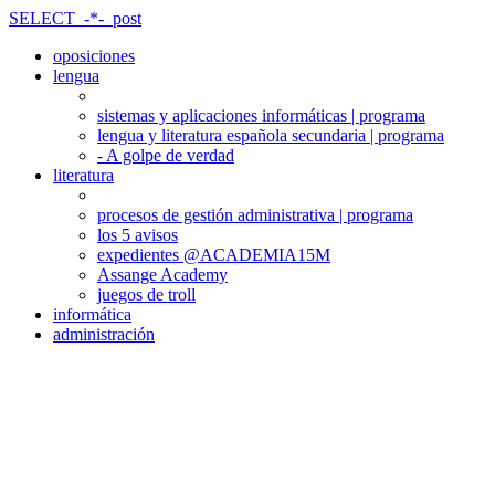
SELECT_-*-_post
oposiciones
lengua
sistemas y aplicaciones informáticas | programa
lengua y literatura española secundaria | programa
- A golpe de verdad
literatura
procesos de gestión administrativa | programa
los 5 avisos
expedientes @ACADEMIA15M
Assange Academy
juegos de troll
informática
administración