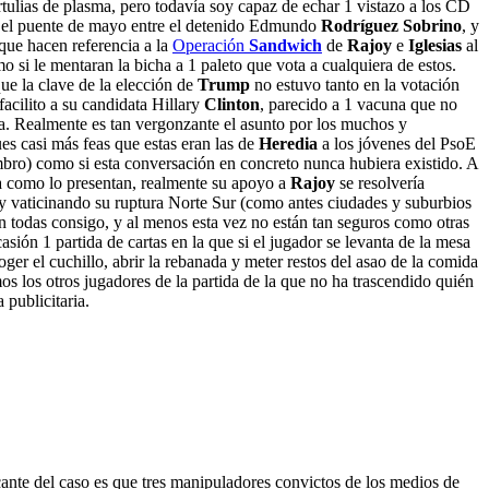
rtulias de plasma, pero todavía soy capaz de echar 1 vistazo a los CD
en el puente de mayo entre el detenido Edmundo
Rodríguez Sobrino
, y
 que hacen referencia a la
Operación
Sandwich
de
Rajoy
e
Iglesias
al
mo si le mentaran la bicha a 1 paleto que vota a cualquiera de estos.
ue la clave de la elección de
Trump
no estuvo tanto en la votación
acilito a su candidata Hillary
Clinton
, parecido a 1 vacuna que no
lema. Realmente es tan vergonzante el asunto por los muchos y
es casi más feas que estas eran las de
Heredia
a los jóvenes del PsoE
mbro) como si esta conversación en concreto nunca hubiera existido. A
a como lo presentan, realmente su apoyo a
Rajoy
se resolvería
y vaticinando su ruptura Norte Sur (como antes ciudades y suburbios
nen todas consigo, y al menos esta vez no están tan seguros como otras
casión 1 partida de cartas en la que si el jugador se levanta de la mesa
oger el cuchillo, abrir la rebanada y meter restos del asao de la comida
s los otros jugadores de la partida de la que no ha trascendido quién
publicitaria.
ocante del caso es que tres manipuladores convictos de los medios de