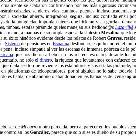
 crualmente se acabaron confirmando por las más rigurosas circunsta
truir calzadas, senderos, vías, caminos, puentes, incluso academias q
 por 1 sociedad abierta, integradora, segura, incluso confiada ensu p
itys de la antigüedad imponían títeres que hicieran vista gorda a demane
es, timbas, estafas pirámide queles manejan sus hediond@s
Lazarill@
te a mano, a mannas de su propia esposa, la siniestra
Mesalina
que lo 
 su éxito histórico evidente desde los relatos de Robert
Graves
, resid
del
Sistema
de pensiones en
Espanna
desfondao, esquilmano en el junio 
or pena, incluso simpatía al ver las escenas de inmensa pobreza de la p
ericana
que nos dieron a beber en los recreos escolares durante los a
 quemarlo, no sólo el
dinero
, la riqueza que levantamos con esfuerzo c
e ójala sea lo que reviente los estafadores y sus estafas pirámide, a
 en plataformas de teleoperadores, por si alguien no lo sabe todavía, 
erdo es hablar de abandono o abandonao en las llamadas del censo agr
debe ser de
Mi carro
u otra parecida, pero al parecer en los pueblos suen
ue controlan los
González
, parece que solo si se es dueño de su propi