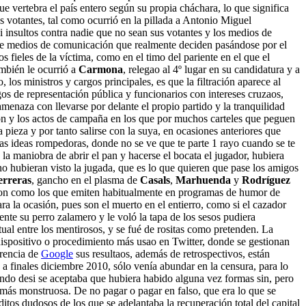
e vertebra el país entero según su propia cháchara, lo que significa
us votantes, tal como ocurrió en la pillada a Antonio Miguel
i insultos contra nadie que no sean sus votantes y los medios de
 de medios de comunicación que realmente deciden pasándose por el
 fieles de la víctima, como en el timo del pariente en el que el
ambién le ocurrió a
Carmona
, relegao al 4º lugar en su candidatura y a
 los ministros y cargos principales, es que la filtración aparece al
os de representación pública y funcionarios con intereses cruzaos,
 amenaza con llevarse por delante el propio partido y la tranquilidad
n y los actos de campaña en los que por muchos carteles que peguen
 pieza y por tanto salirse con la suya, en ocasiones anteriores que
las ideas rompedoras, donde no se ve que te parte 1 rayo cuando se te
la maniobra de abrir el pan y hacerse el bocata el jugador, hubiera
 no hubieran visto la jugada, que es lo que quieren que pase los amigos
erreras
, gancho en el plasma de
Casals
,
Marhuenda
y
Rodríguez
son como los que emiten habitualmente en programas de humor de
a la ocasión, pues son el muerto en el entierro, como si el cazador
nte su perro zalamero y le voló la tapa de los sesos pudiera
ual entre los mentirosos, y se fué de rositas como pretenden. La
dispositivo o procedimiento más usao en Twitter, donde se gestionan
erencia de
Google
sus resultaos, además de retrospectivos, están
a finales diciembre 2010, sólo venía abundar en la censura, para lo
iendo desi se aceptaba que hubiera habido alguna vez formas sin, pero
z más monstruosa. De no pagar o pagar en falso, que era lo que se
tos dudosos de los que se adelantaba la recuperación total del capital