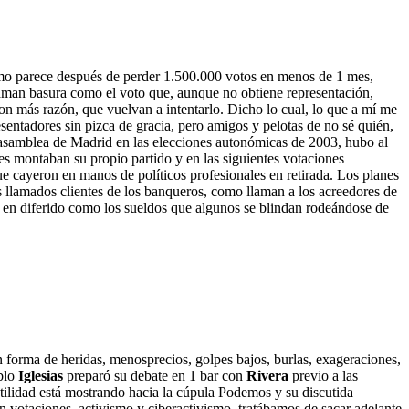
omo parece después de perder 1.500.000 votos en menos de 1 mes,
aman basura como el voto que, aunque no obtiene representación,
 más razón, que vuelvan a intentarlo. Dicho lo cual, lo que a mí me
ntadores sin pizca de gracia, pero amigos y pelotas de no sé quién,
asamblea de Madrid en las elecciones autonómicas de 2003, hubo al
es montaban su propio partido y en las siguientes votaciones
 cayeron en manos de políticos profesionales en retirada. Los planes
los llamados clientes de los banqueros, como llaman a los acreedores de
r en diferido como los sueldos que algunos se blindan rodeándose de
en forma de heridas, menosprecios, golpes bajos, burlas, exageraciones,
ablo
Iglesias
preparó su debate en 1 bar con
Rivera
previo a las
tilidad está mostrando hacia la cúpula Podemos y su discutida
on votaciones, activismo y ciberactivismo, tratábamos de sacar adelante