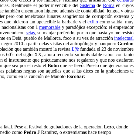
ncias. Realmente el poder invencible del
Sistema
de
Roma
en cuyos
ue también ensennaron higiene además de contabilidad, lengua y otras
oder pero con tenebrosos lunares sangrientos de corrupción extrema y
s que hicieron tan apetecible la barbarie y el
exilio
como salida, muy
s nacionalistas con 1
memorable
y paradójica excepción: el emperador
envenenó con
setas
, su manjar preferido, por lo que hasta yo me resisto
ente en Deià, pueblo de Mallorca, foco a su vez de atracción
intelectual
negro 2010 a partir delas visitas del antropólogo y banquero
Gordon
oblación que también mostró la revista
Life
fundada el 23 de noviembre
ños 60´s del siglo XX, ahora recuerdo su inolvidable sabor con tanto
on el instrumento que prácticamente nos regalaron y que nos estafaron
unque sea por el resto el
Botín
que se llevó. Puesto que generaciones
las palabras negras son aquellas que si las dices en la grabaciones te
ario, como en la canción de Manolo
Escobar
:
a fatal. Pese al festival de grabaciones de la operación
Lezo
, donde
o medio como
Pedro J
Ramírez, o extremismas hace tiempo