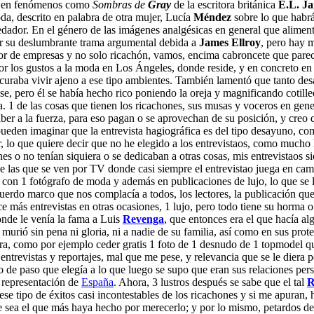
en fenómenos como
Sombras de
Gray
de la escritora británica
E.L. J
da, descrito en palabra de otra mujer, Lucía
Méndez
sobre lo que habrá
edador. En el género de las imágenes analgésicas en general que aliment
 su deslumbrante trama argumental debida a
James Ellroy
, pero hay
dador de empresas y no solo ricachón, vamos, encima cabroncete que par
s por los gustos a la moda en Los Ángeles, donde reside, y en concreto 
ocuraba vivir ajeno a ese tipo ambientes. También lamentó que tanto de
se, pero él se había hecho rico poniendo la oreja y magnificando cotille
a. 1 de las cosas que tienen los ricachones, sus musas y voceros en gene
aber a la fuerza, para eso pagan o se aprovechan de su posición, y creo 
pueden imaginar que la entrevista hagiográfica es del tipo desayuno, co
 lo que quiere decir que no he elegido a los entrevistaos, como mucho 
es o no tenían siquiera o se dedicaban a otras cosas, mis entrevistaos si
o de las que se ven por TV donde casi siempre el entrevistao juega en ca
ue con 1 fotógrafo de moda y además en publicaciones de lujo, lo que se
erdo marco que nos complacía a todos, los lectores, la publicación qu
e más entrevistas en otras ocasiones, 1 lujo, pero todo tiene su horma o
onde le venía la fama a Luis
Revenga
, que entonces era el que hacía al
ió sin pena ni gloria, ni a nadie de su familia, así como en sus protec
ra, como por ejemplo ceder gratis 1 foto de 1 desnudo de 1 topmodel que
trevistas y reportajes, mal que me pese, y relevancia que se le diera po
o de paso que elegía a lo que luego se supo que eran sus relaciones per
n representación de
España
. Ahora, 3 lustros después se sabe que el tal
R
 ese tipo de éxitos casi incontestables de los ricachones y si me apuran
que sea el que más haya hecho por merecerlo; y por lo mismo, petardos 