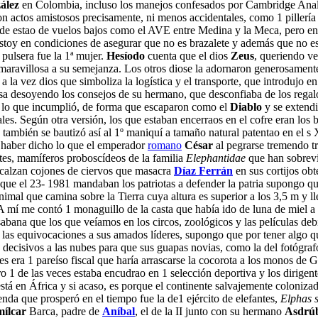
ález
en Colombia, incluso los manejos confesados por Cambridge Analy
n actos amistosos precisamente, ni menos accidentales, como 1 pillería 
 de estao de vuelos bajos como el AVE entre Medina y la Meca, pero en 
stoy en condiciones de asegurar que no es brazalete y además que no e
 pulsera fue la 1ª mujer.
Hesíodo
cuenta que el dios
Zeus
, queriendo v
a maravillosa a su semejanza. Los otros diose la adornaron generosament
a la vez dios que simboliza la logística y el transporte, que introdujo 
sa desoyendo los consejos de su hermano, que desconfiaba de los regal
r, lo que incumplió, de forma que escaparon como el
Diablo
y se extendi
es. Según otra versión, los que estaban encerraos en el cofre eran los 
también se bautizó así al 1º maniquí a tamaño natural patentao en el s X
a haber dicho lo que el emperador
romano
César
al pegrarse tremendo t
ntes, mamíferos proboscídeos de la familia
Elephantidae
que han sobrevi
calzan cojones de ciervos que masacra
Díaz Ferrán
en sus cortijos ob
que el 23- 1981 mandaban los patriotas a defender la patria supongo que
 animal que camina sobre la Tierra cuya altura es superior a los 3,5 m y 
A mí me contó 1 monaguillo de la casta que había ido de luna de miel a
abana que los que veíamos en los circos, zoológicos y las películas deb
 las equivocaciones a sus amados líderes, supongo que por tener algo q
ty decisivos a las nubes para que sus guapas novias, como la del fotógr
s era 1 pareíso fiscal que haría arrascarse la cocorota a los monos de Gi
o 1 de las veces estaba encudrao en 1 selección deportiva y los dirigen
tá en África y si acaso, es porque el continente salvajemente colonizado
nda que prosperó en el tiempo fue la de1 ejército de elefantes,
Elphas s
ílcar
Barca, padre de
Aníbal
, el de la II junto con su hermano
Asdrú