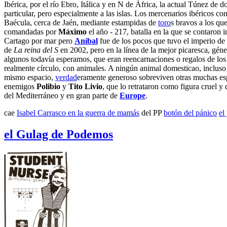
Ibérica, por el río Ebro, Itálica y en N de África, la actual Túnez d
particular, pero especialmente a las islas. Los mercenarios ibéricos co
Baécula, cerca de Jaén, mediante estampidas de
toro
s bravos a los que
comandadas por
Máximo
el año - 217, batalla en la que se contaron 
Cartago por mar pero
Aníbal
fue de los pocos que tuvo el imperio de
de
La reina del S
en 2002, pero en la línea de la mejor picaresca, géne
algunos todavía esperamos, que eran reencarnaciones o regalos de lo
realmente círculo, con animales. A ningún animal domesticao, incluso 
mismo espacio,
verdad
eramente generoso sobreviven otras muchas es
enemigos
Polibio
y
Tito Livio
, que lo retrataron como figura cruel 
del Mediterráneo y en gran parte de
Europe
.
cae
Isabel Carrasco en la guerra de mamás
del PP
botón del pánico
el
el Gulag de Podemos