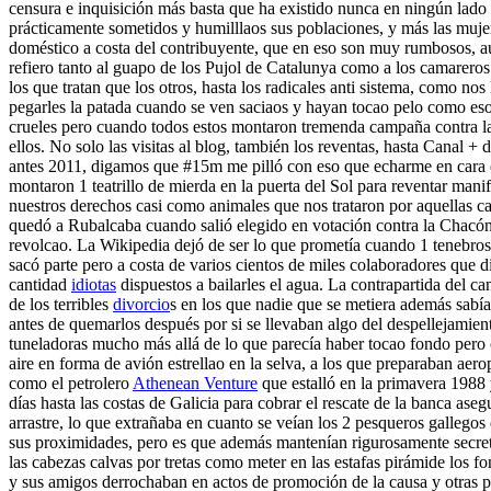
censura e inquisición más basta que ha existido nunca en ningún lado
prácticamente sometidos y humilllaos sus poblaciones, y más las mujere
doméstico a costa del contribuyente, que en eso son muy rumbosos, au
refiero tanto al guapo de los Pujol de Catalunya como a los camarero
los que tratan que los otros, hasta los radicales anti sistema, como
pegarles la patada cuando se ven saciaos y hayan tocao pelo como eso
crueles pero cuando todos estos montaron tremenda campaña contra la 
ellos. No solo las visitas al blog, también los reventas, hasta Canal 
antes 2011, digamos que #15m me pilló con eso que echarme en cara en
montaron 1 teatrillo de mierda en la puerta del Sol para reventar man
nuestros derechos casi como animales que nos trataron por aquellas ca
quedó a Rubalcaba cuando salió elegido en votación contra la Chacón 
revolcao. La Wikipedia dejó de ser lo que prometía cuando 1 tenebro
sacó parte pero a costa de varios cientos de miles colaboradores que di
cantidad
idiotas
dispuestos a bailarles el agua. La contrapartida del c
de los terribles
divorcio
s en los que nadie que se metiera además sabía
antes de quemarlos después por si se llevaban algo del despellejamien
tuneladoras mucho más allá de lo que parecía haber tocao fondo pero ce
aire en forma de avión estrellao en la selva, a los que preparaban ae
como el petrolero
Athenean Venture
que estalló en la primavera 1988
días hasta las costas de Galicia para cobrar el rescate de la banca as
arrastre, lo que extrañaba en cuanto se veían los 2 pesqueros gallegos
sus proximidades, pero es que además mantenían rigurosamente secretas
las cabezas calvas por tretas como meter en las estafas pirámide los 
y sus amigos derrochaban en actos de promoción de la causa y otras p