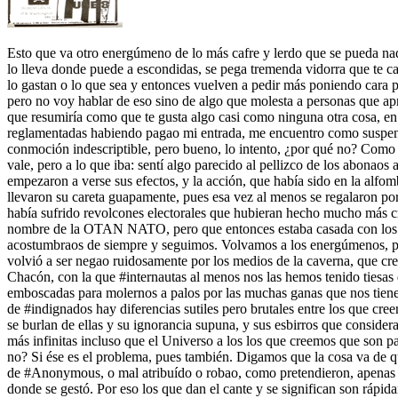
Esto que va otro energúmeno de lo más cafre y lerdo que se pueda nadie
lo lleva donde puede a escondidas, se pega tremenda vidorra que te ca
lo gastan o lo que sea y entonces vuelven a pedir más poniendo cara 
pero no voy hablar de eso sino de algo que molesta a personas que apre
que resumiría como que te gusta algo casi como ninguna otra cosa, en 
reglamentadas habiendo pagao mi entrada, me encuentro como suspendi
conmoción indescriptible, pero bueno, lo intento, ¿por qué no? Como
vale, pero a lo que iba: sentí algo parecido al pellizco de los abo
empezaron a verse sus efectos, y la acción, que había sido en la alfom
llevaron su careta guapamente, pues esa vez al menos se regalaron por
había sufrido revolcones electorales que hubieran hecho mucho más cr
nombre de la OTAN NATO, pero que entonces estaba casada con los org
acostumbraos de siempre y seguimos. Volvamos a los energúmenos, pues
volvió a ser negao ruidosamente por los medios de la caverna, que cr
Chacón, con la que #internautas al menos nos las hemos tenido tiesas
emboscadas para molernos a palos por las muchas ganas que nos tiene
de #indignados hay diferencias sutiles pero brutales entre los que c
se burlan de ellas y su ignorancia supuna, y sus esbirros que conside
más infinitas incluso que el Universo a los los que creemos que son p
no? Si ése es el problema, pues también. Digamos que la cosa va de qu
de #Anonymous, o mal atribuído o robao, como pretendieron, apenas ha
donde se gestó. Por eso los que dan el cante y se significan son ráp