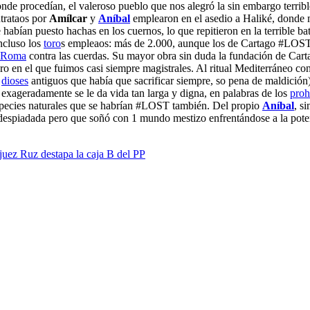
e donde procedían, el valeroso pueblo que nos alegró la sin embargo terr
ntrataos por
Amílcar
y
Aníbal
emplearon en el asedio a Haliké, donde
 habían puesto hachas en los cuernos, lo que repitieron en la terrible ba
incluso los
toro
s empleaos: más de 2.000, aunque los de Cartago #LOST la
Roma
contra las cuerdas. Su mayor obra sin duda la fundación de Cart
ro en el que fuimos casi siempre magistrales. Al ritual Mediterráneo co
s
dioses
antiguos que había que sacrificar siempre, so pena de maldición)
exageradamente se le da vida tan larga y digna, en palabras de los
proh
pecies naturales que se habrían #LOST también. Del propio
Aníbal
, s
y despiadada pero que soñó con 1 mundo mestizo enfrentándose a la pot
 juez Ruz destapa la caja B del PP