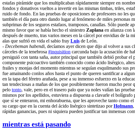
estafas pirámide que los multiplicaban rápidamente siempre en nombr
fondos y donativos vueltos a invertir en las mismas timbas, triles, est
ruido de fondo. En las pruebas de oposiciones de profesores no les que
también el día para otro dando lugar al fenómeno de miles personas ma
subprimas de los seguros estafaos, tramposos, canallas. Sólo puede apren
mismo favor que se había hecho el siniestro
Zaplana
en alianza con l
después de muerto, tras varios meses en la cárcel por envidias de la 
alas que sufrió en vida el sabio fray
Luis
de León.
-
Decebeman habendi
, decíamos ayer dicen que dijo al volver a sus 
cárceles de la tenebrosa
#inquisition
carcunda bajo la acusación de hab
persiguió con tanta saña, autor principal que también debió probar e
componente psicoactivo también conocido como ácido lisérgico, alter
frailes y monjas del momento mientras se seguían esquilmando sus prop
fue amainando conlos años hasta el punto de queren santificar a algu
en la tapa del féretro arañada, pese a su inmenso esfuerzo en la educ
tan tendeciosas a mañas de los que posiblemente fueron mucho peor que
pelo
tonto
, vale, pero en el trasero palo que ya noles valían las prue
mismos por los apellidos, estuviera a dispuesta a clavarle el bolígrafo 
que sí se enteraron, mi enhorabuena, que les aproveche tanto como el d
su cargo que en la cuenta del ácido lisérgico sintetizao por
Hofmann
,
rápidas ganancias, pues ni siquiera pueden justificar tan inmensas com
mientras está pasando