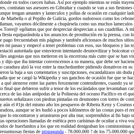
 donde en todos cuecen habas. Así por ejemplo mientras se están traye
s, contratan sus asesores en Gibraltar y cuando se van a sus fiestones d
nque tengan amantes y lameculos y pollas de ocasión en cualquier lado
s de Marbella o al Pepiño de Galicia, gordos sudorosos como los cebon
 nos llaman, vayamos dócilmente a chupársela como sus muchos lameculos 
s Torer@ ególatras que por despreciar desprecian a sus cuadrillas. A m
fiesta equiparándola a los anuncios de prostitución en la prensa, con 
+ de pago frecuentaban mis páginas y también aficionaos de muchos sitio
 mi pasao y empecé a tener problemas con esos, sus bloqueos y las tont
ifestació autoritada que estuvieron intentando desmovilizar y boicotear
lles angostas que nos metieron en la encerrona más cutre que se han vis
y dijo que iba intentar convencernos a su manera, que debe ser hacien
so caradura alzó la voz entre la muchedumbre pidiendo donativos en su
eron la baja a sus comentarios y suscripciones, escandalizaos sin duda p
analla que se cargó la Wikipedia y sus ganchos de ocasión fue que se h
 a qué atenerse entre las partes ferozmente contendientes, cuando ya se
to final que debieron sufrir a tenor de los escándalos que levantaban c
rca de las islas antípodas de la Polinesia del oceano Pacífico en el qu
ropuertos señalizaos con piedras pintadas en desmontes con torres de co
 y aún el #1jn del mismo año los pesqueros de Ribeira Keny y Cosmos en
eguradora, aunque se les hudió a pocos kilómetros de las costas pues el 
 que lo encontraron y arrastraron por alta mar, sorprendidos al fin bajo
 operaciones llamadas de estética pero carísimas de ocultar a viva voz 
fondos de huerfanitos a los que en realidad denigraban los comisionista
resuntuosas fiestas de
propaganda
- 78.000.000 ? de los 75.000.000 que 