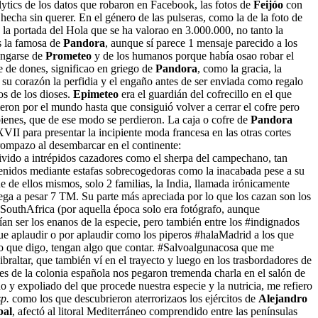
tics de los datos que robaron en Facebook, las fotos de
Feijóo
con
hecha sin querer. En el género de las pulseras, como la de la foto de
la portada del Hola que se ha valorao en 3.000.000, no tanto la
s la famosa de
Pandora
, aunque sí parece 1 mensaje parecido a los
engarse de
Prometeo
y de los humanos porque había osao robar el
e de dones, significao en griego de
Pandora
, como la gracia, la
en su corazón la perfidia y el engaño antes de ser enviada como regalo
os de los dioses.
Epimeteo
era el guardián del cofrecillo en el que
eron por el mundo hasta que consiguió volver a cerrar el cofre pero
bienes, que de ese modo se perdieron. La caja o cofre de
Pandora
VII para presentar la incipiente moda francesa en las otras cortes
rompazo al desembarcar en el continente:
vido a intrépidos cazadores como el sherpa del campechano, tan
tenidos mediante estafas sobrecogedoras como la inacabada pese a su
 de ellos mismos, solo 2 familias, la India, llamada irónicamente
llega a pesar 7 TM. Su parte más apreciada por lo que los cazan son los
 SouthAfrica (por aquella época solo era fotógrafo, aunque
ían ser los enanos de la especie, pero también entre los #indignados
ue aplaudir o por aplaudir como los piperos #halaMadrid a los que
afo que digo, tengan algo que contar. #Salvoalgunacosa que me
braltar, que también ví en el trayecto y luego en los trasbordadores de
tes de la colonia española nos pegaron tremenda charla en el salón de
 y expoliado del que procede nuestra especie y la nutricia, me refiero
p.
como los que descubrieron aterrorizaos los ejércitos de
Alejandro
bal
, afectó al litoral Mediterráneo comprendido entre las penínsulas