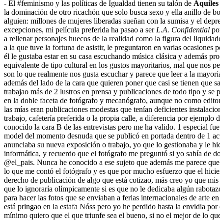
- El #feminismo y las políticas de Igualdad tienen su talón de
Aquiles
la dominación de otro ricachón que solo busca sexo y ella anillo de bo
alguien: millones de mujeres liberadas sueñan con la sumisa y el depr
excepciones, mi película preferida ha pasao a ser
L.A. Confidential
por
a rellenar personajes huecos de la realidad como la figura del liqui
a la que tuve la fortuna de asistir, le preguntaron en varias ocasione
él le gustaba estar en su casa escuchando música clásica y además pr
equivalente de tipo cultural en los gustos mayoritarios, mal que nos pe
son lo que realmente nos gusta escuchar y parece que leer a la mayorí
además del lado de la cara que quieren poner que casi se tienen que s
trabajao más de 2 lustros en prensa y publicaciones de todo tipo y se 
en la doble faceta de fotógrafo y mecanógrafo, aunque no como editor,
las mías eran publicaciones modestas que tenían deficientes instalacion
trabajo, cafetería preferida o la propia calle, a diferencia por ejempl
conocido la cara B de las entrevistas pero me ha valido. 1 especial f
model del momento desnuda que se publicó en portada dentro de 1 acu
anunciaba su nueva exposición o trabajo, yo que lo gestionaba y le hic
informática, y recuerdo que el fotógrafo me preguntó si yo sabía de d
@el_pais. Nunca he conocido a ese sujeto que además me parece que mur
lo que me contó el fotógrafo y es que por mucho esfuerzo que el hicie
derecho de publicación de algo que está cotizao, más creo yo que mis en
que lo ignoraría olímpicamente si es que no le dedicaba algún rabotaz
para hacer las fotos que se enviaban a ferias internacionales de arte e
está pringao en la estafa Nóss pero yo he perdido hasta la envidia por
mínimo quiero que el que triunfe sea el bueno, si no el mejor de lo 