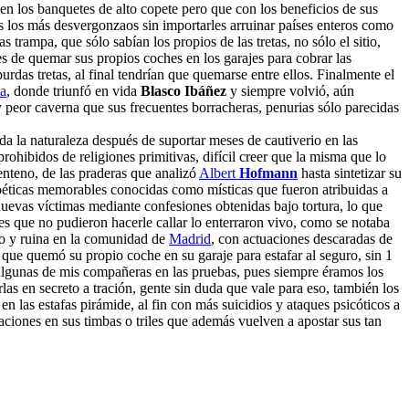
 en los banquetes de alto copete pero que con los beneficios de sus
jos los más desvergonzaos sin importarles arruinar países enteros como
trampa, que sólo sabían los propios de las tretas, no sólo el sitio,
s de quemar sus propios coches en los garajes para cobrar las
urdas tretas, al final tendrían que quemarse entre ellos. Finalmente el
ia
, donde triunfó en vida
Blasco Ibáñez
y siempre volvió, aún
y peor caverna que sus frecuentes borracheras, penurias sólo parecidas
da la naturaleza después de suportar meses de cautiverio en las
prohibidos de religiones primitivas, difícil creer que la misma que lo
enteno, de las praderas que analizó
Albert
Hofmann
hasta sintetizar su
oéticas memorables conocidas como místicas que fueron atribuidas a
nuevas víctimas mediante confesiones obtenidas bajo tortura, lo que
res que no pudieron hacerle callar lo enterraron vivo, como se notaba
ojo y ruina en la comunidad de
Madrid
, con actuaciones descaradas de
que quemó su propio coche en su garaje para estafar al seguro, sin 1
ue algunas de mis compañeras en las pruebas, pues siempre éramos los
rlas en secreto a tración, gente sin duda que vale para eso, también los
n las estafas pirámide, al fin con más suicidios y ataques psicóticos a
ciones en sus timbas o triles que además vuelven a apostar sus tan