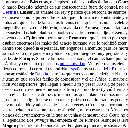
libro mayor de
Bárcenas
, o el episodio de las toallas de Ignacio
Gonz
el narco
Dorado
, además de sus consecuencias fuera de control, no so
Corinna
Larson
, la amante del rey y parece que buscona de asuntos
exclusiva como la pulsera, he tenido que informarme debidamente y e
mitos antiguos. La de la caja los truenos en la que se inspira la célebre
fuego divino hizo que
Hefesto
, con ayuda de
Atenea
, creara criatur
persuasión, las habilidades manuales excepto
Hermes
, hijo de
Zeus
y 
envenenao a
Epimeteo
, hermano de
Prometeo
, que la tomó por espo
estaban encerraos los males del género humano y se lo prohibió toca
dentro solo quedó la esperanza, tan engañosa a menudo para los mortal
simboliza lo que parece muy atractivo pero luego es muy perjudicial y 
reales de
Europe
. Si no le hubiera pasao nada, el campechano podrí
- África, ya eres mía, pero ellos
nunca olvidan
. Me refiero a los elefa
fieras como en la corrupta y podrida
España
los venaos d
el PP
que se 
monstruosidad de
Bankia
, pero los queremos como al elefante blanco 
maximus
, que son los fáciles de domesticar, y el de África, el mayor
incisivos superiores, que llegan a medir 3 m y pesar 100 Kg de peso. 
desconozco y realmente me suda la trompa cómo le irá) y vió 1 en la s
los hay tan fáciles de domesticar como los que aplauden rabiosamente
gusta que sus figurines se dejen meter goles o cuando tiran los penal
llevaron de niño y adolescente 1 par de veces a Ceuta, que por entonce
ida y vuelta, no a los monos sino al peñón, nunca estuve en África per
plenos del ayuntamento en la que se venía a demostrar que Ceuta no es
al legendario
Bos primigenius
empieza en los Pirineos, Aunque la leye
Magno
por Oriente 100 años antes, la I guerra púnica que sostuvo
Am