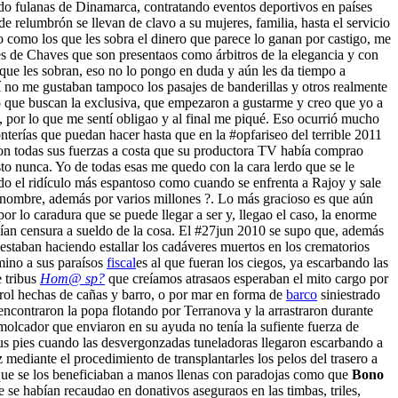
ndo fulanas de Dinamarca, contratando eventos deportivos en países
e relumbrón se llevan de clavo a su mujeres, familia, hasta el servicio
 como los que les sobra el dinero que parece lo ganan por castigo, me
es de Chaves que son presentaos como árbitros de la elegancia y con
que les sobran, eso no lo pongo en duda y aún les da tiempo a
í no me gustaban tampoco los pasajes de banderillas y otros realmente
lo que buscan la exclusiva, que empezaron a gustarme y creo que yo a
s, por lo que me sentí obligao y al final me piqué. Eso ocurrió mucho
erías que puedan hacer hasta que en la #opfariseo del terrible 2011
 con todas sus fuerzas a costa que su productora TV había comprao
to nunca. Yo de todas esas me quedo con la cara lerdo que se le
do el ridículo más espantoso como cuando se enfrenta a Rajoy y sale
 nombre, además por varios millones ?. Lo más gracioso es que aún
or lo caradura que se puede llegar a ser y, llegao el caso, la enorme
acían censura a sueldo de la cosa. El #27jun 2010 se supo que, además
 estaban haciendo estallar los cadáveres muertos en los crematorios
amino a sus paraísos
fiscal
es al que fueran los ciegos, ya escarbando las
e tribus
Hom@ sp?
que creíamos atrasaos esperaban el mito cargo por
ntrol hechas de cañas y barro, o por mar en forma de
barco
siniestrado
contraron la popa flotando por Terranova y la arrastraron durante
remolcador que enviaron en su ayuda no tenía la sufiente fuerza de
 sus pies cuando las desvergonzadas tuneladoras llegaron escarbando a
mediante el procedimiento de transplantarles los pelos del trasero a
s que se los beneficiaban a manos llenas con paradojas como que
Bono
se habían recaudao en donativos aseguraos en las timbas, triles,