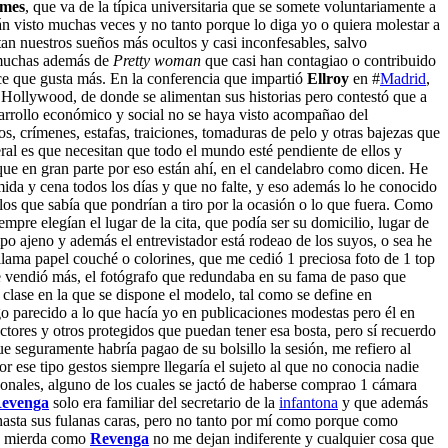
ames
, que va de la típica universitaria que se somete voluntariamente a
n visto muchas veces y no tanto porque lo diga yo o quiera molestar a
an nuestros sueños más ocultos y casi inconfesables, salvo
 muchas además de
Pretty woman
que casi han contagiao o contribuido
ece que gusta más. En la conferencia que impartió
Ellroy
en #
Madrid
,
en Hollywood, de donde se alimentan sus historias pero contestó que a
sarrollo económico y social no se haya visto acompañao del
os, crímenes, estafas, traiciones, tomaduras de pelo y otras bajezas que
ral es que necesitan que todo el mundo esté pendiente de ellos y
que en gran parte por eso están ahí, en el candelabro como dicen. He
mida y cena todos los días y que no falte, y eso además lo he conocido
los que sabía que pondrían a tiro por la ocasión o lo que fuera. Como
empre elegían el lugar de la cita, que podía ser su domicilio, lugar de
mpo ajeno y además el entrevistador está rodeao de los suyos, o sea he
 llama papel couché o colorines, que me cedió 1 preciosa foto de 1 top
e vendió más, el fotógrafo que redundaba en su fama de paso que
 clase en la que se dispone el modelo, tal como se define en
go parecido a lo que hacía yo en publicaciones modestas pero él en
tores y otros protegidos que puedan tener esa bosta, pero sí recuerdo
 seguramente habría pagao de su bolsillo la sesión, me refiero al
r ese tipo gestos siempre llegaría el sujeto al que no conocia nadie
sonales, alguno de los cuales se jactó de haberse comprao 1 cámara
evenga
solo era familiar del secretario de la
infantona
y que además
, hasta sus fulanas caras, pero no tanto por mí como porque como
de mierda como
Revenga
no me dejan indiferente y cualquier cosa que