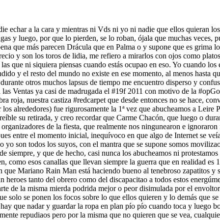
 echar a la cara y mientras ni Vds ni yo ni nadie que ellos quieran los v
gas y luego, por que lo pierden, se lo roban, ójala que muchas veces, p
pena que más parecen Drácula que en Palma o y supone que es grima lo q
cio y son los toros de lidia, me refiero a mirarlos con ojos como plato
las que ni siquiera piensas cuando estás ocupao en eso. Yo cuando los es
do y el resto del mundo no existe en ese momento, al menos hasta que 
 durante otros muchos lapsus de tiempo me encuentro disperso y confus
naos a las Ventas ya casi de madrugada el #19f 2011 con motivo de la
bra roja, nuestra castiza #redcarpet que desde entonces no se hace, conv
 los alrededores) fue rigurosamente la 1ª vez que abucheamos a Leire P
eíble su retirada, y creo recordar que Carme Chacón, que luego o duran
anizadores de la fiesta, que realmente nos ningunearon e ignoraron nu
 entre el momento inicial, inequívoco en que algo de Internet se veía 
eo yo son todos los suyos, con el mantra que se supone somos moviliza
 de siempre, y que de hecho, casi nunca los abucheamos ni protestamos 
n, como esos canallas que llevan siempre la guerra que en realidad es
reen que Mariano Rain Man está haciendo bueno al tenebroso zapatitos y
ran heroes tanto del obrero como del discapacitao a todos estos energúm
arte de la misma mierda podrida mejor o peor disimulada por el envoltor
e solo se ponen los focos sobre lo que ellos quieren y lo demás que se
y que nadar y guardar la ropa en plan pío pío cuando toca y luego borr
idamente repudiaos pero por la misma que no quieren que se vea, cualqu