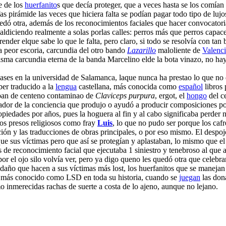
e de los
huerfanito
s que decía proteger, que a veces hasta se los comían
afas pirámide las veces que hiciera falta se podían pagar todo tipo de lu
dó otra, además de los reconocimientos faciales que hacer convocatorias 
ldiciendo realmente a solas porlas calles: perros más que perros capace
der elque sabe lo que le falta, pero claro, si todo se resolvía con tan b
a peor escoria, carcundia del otro bando
Lazarillo
maloliente de
Valenc
misma carcundia eterna de la banda Marcelino elde la bota vinazo, no ha
clases en la universidad de Salamanca, laque nunca ha prestao lo que no 
er traducido a la
lengua
castellana, más conocida como
español
libros 
l pan de centeno contaminao de
Claviceps purpura
, ergot, el
hongo
del c
ador de la conciencia que produjo o ayudó a producir composiciones p
iedades por años, pues la hoguera al fin y al cabo significaba perder 
nos presos religiosos como fray
Luis
, lo que no pudo ser porque los caf
ación y las traducciones de obras principales, o por eso mismo. El desp
 sus víctimas pero que así se protegían y aplastaban, lo mismo que el 
bas de reconocimiento facial que ejecutaba 1 siniestro y tenebroso al q
por el ojo silo volvía ver, pero ya digo queno les quedó otra que celebra
año que hacen a sus víctimas más lost, los huerfanitos que se manejan e
 más conocido como LSD en toda su historia, cuando se
juegan
las dona
o inmerecidas rachas de suerte a costa de lo ajeno, aunque no lejano.