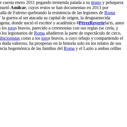
ible cuesta enero 2011 pegando tremenda patada a su
tirano
y peluquera
 murió
Amílcar
, cuyos restos se han documentao en 2013 por
talla de Falerno quebrando la resistencia de las legiones de
Roma
 guerra al ser atacada su capital de origen, la desguarnecida
agena, donde nació el escritor y académico #
PérezReverte
facts, autor
n los
toro
s bravos, parecido a ceremonias con sus reglas (se creía, y
 los legionarios de
Roma
añadieron la parte de espectáculo de circo,
ibicionistas
como a los
toro
s bravos, a cuyo rebujo y compartiendo el
in duda valeroso, ha prosperao en la historia solo en los relatos de sus
encia hegemónica de las familias del
Roma
y el Lazio a ambas orillas