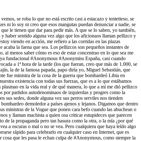
emos, se roba lo que no está escrito casi a estacazo y tentetieso, se
ues ni lo soy ni creo que esos mangutas puedan denunciar a nadie, se
ue le tienen que dar para pedir más. A que se lo saben, yo también,
s y haber sentido alguna vez algo que los aficionaos llaman pellizco y
toy viendo en acción, me refiero a las corridas en las plazas
acaba la faena que sea. Los pellizcos son pequeños instantes de
o, al menos saber cómo es eso de estar concentrao en lo que sea me
 #opGoya fundacional #Anonymous #Anonymiss España, casi cuando
ocada a 1ª hora de la tarde (los que fueran, creo que más de 1.000, se
ajín, la de la famosa papada, papo diría yo, Miguel Sebastián, que
te fue ministra de la cosa de la guerra que bombardeó Libia en
estra existencia con todas sus fuerzas, que es a lo que estábamos
plasmao en la vida real y de qué manera, lo que a mí me dió pellizco
os por partidos autodenominaos de izquierdas y progres como la
en sus sedes, donde alguna vez sus perros serviles nos tienden
 1 bombardeo demoledor a países ajenos y lejanos. Digamos que dentro
 sus ministras de la Vogue que ponen cara befo cuando las abuchean o
enos y llaman machista a quien osa criticar estupideces que parecen
io de la propaganda pero tan basura como la otra, o la mía ¿por qué
 vea a oscuras o mal o no se vea. Pero cualquiera que haya leído algo
arse rápido para celebrarlo en cualquier caso en Internet, que es
ier cosa que les pasa le echan culpa de #Anonymous, como siempre la