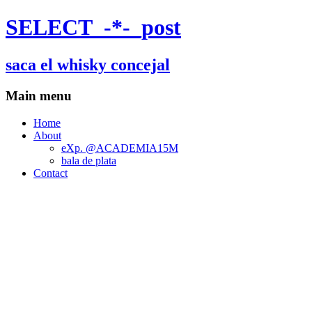
SELECT_-*-_post
saca el whisky concejal
Main menu
Home
About
eXp. @ACADEMIA15M
bala de plata
Contact