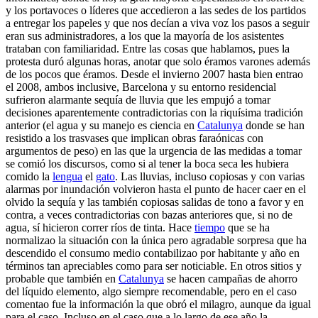
y los portavoces o líderes que accedieron a las sedes de los partidos
a entregar los papeles y que nos decían a viva voz los pasos a seguir
eran sus administradores, a los que la mayoría de los asistentes
trataban con familiaridad. Entre las cosas que hablamos, pues la
protesta duró algunas horas, anotar que solo éramos varones además
de los pocos que éramos. Desde el invierno 2007 hasta bien entrao
el 2008, ambos inclusive, Barcelona y su entorno residencial
sufrieron alarmante sequía de lluvia que les empujó a tomar
decisiones aparentemente contradictorias con la riquísima tradición
anterior (el agua y su manejo es ciencia en
Catalunya
donde se han
resistido a los trasvases que implican obras faraónicas con
argumentos de peso) en las que la urgencia de las medidas a tomar
se comió los discursos, como si al tener la boca seca les hubiera
comido la
lengua
el
gato
. Las lluvias, incluso copiosas y con varias
alarmas por inundación volvieron hasta el punto de hacer caer en el
olvido la sequía y las también copiosas salidas de tono a favor y en
contra, a veces contradictorias con bazas anteriores que, si no de
agua, sí hicieron correr ríos de tinta. Hace
tiempo
que se ha
normalizao la situación con la única pero agradable sorpresa que ha
descendido el consumo medio contabilizao por habitante y año en
términos tan apreciables como para ser noticiable. En otros sitios y
probable que también en
Catalunya
se hacen campañas de ahorro
del líquido elemento, algo siempre recomendable, pero en el caso
comentao fue la información la que obró el milagro, aunque da igual
para el caso. Incluso en el caso que a lo largo de ese año la