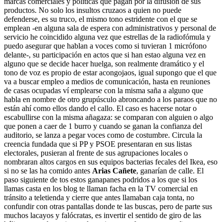
marcas comerciales y políticas que pagan por la difusión de sus
productos. No solo los insultos cruzaos a quien no puede
defenderse, es su truco, el mismo tono estridente con el que se
emplean -en alguna sala de espera con administrativos y personal de
servicio he coincidido alguna vez que estrellas de la radiofómula y
puedo asegurar que hablan a voces como si tuvieran 1 micrófono
delante-, su participación en actos que si han estao alguna vez en
alguno que se decide hacer huelga, son realmente dramático y el
tono de voz es propio de estar acongojaos, igual supongo que el que
va a buscar empleo a medios de comunicación, hasta en reuniones
de casas ocupadas ví emplearse con la misma saña a alguno que
habla en nombre de otro grupúsculo abroncando a los paraos que no
están ahí como ellos dando el callo. El caso es hacerse notar o
escabullirse con la misma añagaza: se comparan con alguien o algo
que ponen a caer de 1 burro y cuando se ganan la confianza del
auditorio, se lanza a pegar voces como de costumbre. Circula la
creencia fundada que si PP y PSOE presentaran en sus listas
electorales, pusieran al frente de sus agrupaciones locales o
nombraran altos cargos en sus equipos bacterias fecales del Ikea, eso
si no se las ha comido antes
Arias Cañete
, ganarían de calle. El
paso siguiente de tos estos ganapanes podridos a los que si los
llamas casta en los blog te llaman facha en la TV comercial en
tránsito a teletienda y cierre que antes llamaban caja tonta, no
confundir con otras pantallas donde te las buscas, pero de parte sus
muchos lacayos y falócratas, es invertir el sentido de giro de las