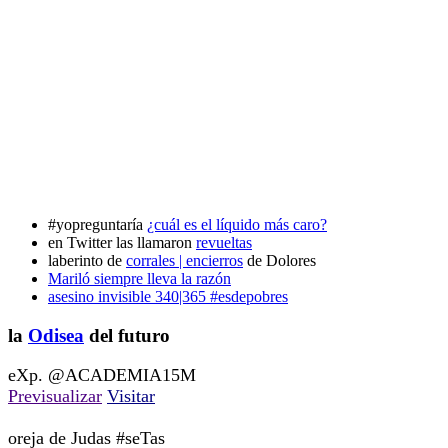
#yopreguntaría
¿cuál es el líquido más caro?
en Twitter las llamaron
revueltas
laberinto de
corrales | encierros
de Dolores
Mariló siempre lleva la razón
asesino invisible 340|365 #esdepobres
la
Odisea
del futuro
eXp. @ACADEMIA15M
Previsualizar
Visitar
oreja de Judas #seTas