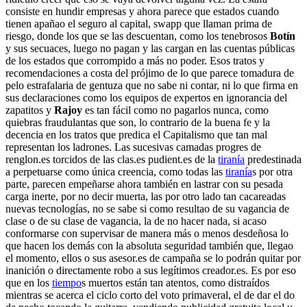
consiste en hundir empresas y ahora parece que estados cuando
tienen apañao el seguro al capital, swapp que llaman prima de
riesgo, donde los que se las descuentan, como los tenebrosos
Botín
y sus secuaces, luego no pagan y las cargan en las cuentas públicas
de los estados que corrompido a más no poder. Esos tratos y
recomendaciones a costa del prójimo de lo que parece tomadura de
pelo estrafalaria de gentuza que no sabe ni contar, ni lo que firma en
sus declaraciones como los equipos de expertos en ignorancia del
zapatitos y
Rajoy
es tan fácil como no pagarlos nunca, como
quiebras fraudulantas que son, lo contrario de la buena fe y la
decencia en los tratos que predica el Capitalismo que tan mal
representan los ladrones. Las sucesivas camadas progres de
renglon.es torcidos de las clas.es pudient.es de la
tiranía
predestinada
a perpetuarse como única creencia, como todas las
tiranía
s por otra
parte, parecen empeñarse ahora también en lastrar con su pesada
carga inerte, por no decir muerta, las por otro lado tan cacareadas
nuevas tecnologías, no se sabe si como resultao de su vagancia de
clase o de su clase de vagancia, la de no hacer nada, si acaso
conformarse con supervisar de manera más o menos desdeñosa lo
que hacen los demás con la absoluta seguridad también que, llegao
el momento, ellos o sus asesor.es de campaña se lo podrán quitar por
inanición o directamente robo a sus legítimos creador.es. Es por eso
que en los
tiempo
s muertos están tan atentos, como distraídos
mientras se acerca el ciclo corto del voto primaveral, el de dar el do