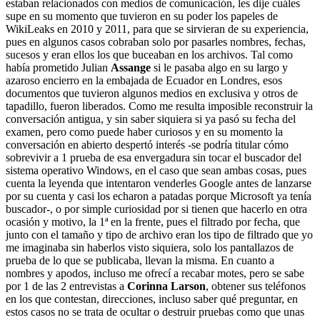
estaban relacionados con medios de comunicación, les dije cuáles
supe en su momento que tuvieron en su poder los papeles de
WikiLeaks en 2010 y 2011, para que se sirvieran de su experiencia,
pues en algunos casos cobraban solo por pasarles nombres, fechas,
sucesos y eran ellos los que buceaban en los archivos. Tal como
había prometido Julian
Assange
si le pasaba algo en su largo y
azaroso encierro en la embajada de Ecuador en Londres, esos
documentos que tuvieron algunos medios en exclusiva y otros de
tapadillo, fueron liberados. Como me resulta imposible reconstruir la
conversación antigua, y sin saber siquiera si ya pasó su fecha del
examen, pero como puede haber curiosos y en su momento la
conversación en abierto despertó interés -se podría titular cómo
sobrevivir a 1 prueba de esa envergadura sin tocar el buscador del
sistema operativo Windows, en el caso que sean ambas cosas, pues
cuenta la leyenda que intentaron venderles Google antes de lanzarse
por su cuenta y casi los echaron a patadas porque Microsoft ya tenía
buscador-, o por simple curiosidad por si tienen que hacerlo en otra
ocasión y motivo, la 1ª en la frente, pues el filtrado por fecha, que
junto con el tamaño y tipo de archivo eran los tipo de filtrado que yo
me imaginaba sin haberlos visto siquiera, solo los pantallazos de
prueba de lo que se publicaba, llevan la misma. En cuanto a
nombres y apodos, incluso me ofrecí a recabar motes, pero se sabe
por 1 de las 2 entrevistas a
Corinna Larson
, obtener sus teléfonos
en los que contestan, direcciones, incluso saber qué preguntar, en
estos casos no se trata de ocultar o destruir pruebas como que unas