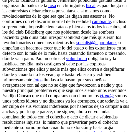
de pecho tocando la guitarra, vendiendo publicidad gratuita local u
organizando bailes de la
rosa
en chiringuitos
fiscal
.es para luego en
las entrevistas dicharacheras presentarse a sí mismos como
revolucionarios de lo que sea que les digan sus asesor.es. No
conformes con el discurrir normal de la realidad
cambiante
, incluso
sorprendente, imposible tener ataos y bien ataos todos los cabos, ni
los del club Bildelberg que nos gobiernan desde las sombras
haciendo gala duna total irresponsabilidad que más quisieran los
revolucionarios comentaos mientras los
socialist@s popular.es
se
empeñan en hacernos creer que lo del pasao o los extranjeros en su
defecto son lo más de lo más, hasta cantando flamenco o toreando,
dónde va a parar. Para nosotros el
voluntariao
obligatorio y la
insidiosa envidia, más castigaos si cabe por las copiosas
subvenciones que ellos y nadie más que ellos corren a despilfarrar
donde y cuando no los vean, que hasta rebuscan y exhiben
primorosamente
fotos
tiradas a la basura por sus dueños
avergonzaos con tal que no se diga que favorezcan a nadie y que
nuestro principal problema es que seguimos siendo unos resentidos.
Ya dijo
Cioran
que mal comparaos con el mono los
Hom@
somos
unos pobres idiotas y no digamos ya los corruptos, que todavía va a
ser culpa de sus víctimas indefensas por haberlos dejao campar a sus
anchas y por lo que parece, que siguen, ahora en volandas
comulgando todos con el cohecho o acto de dictar a sabiendas
resoluciones injustas, lo mismo que prevaricar pero el cohecho
mediante soborno probao cuando no extorsión y hasta orgía