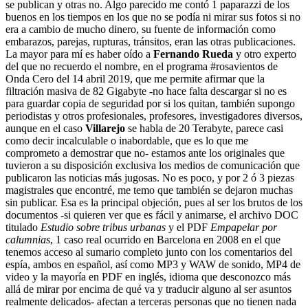
se publican y otras no. Algo parecido me contó 1 paparazzi de los
buenos en los tiempos en los que no se podía ni mirar sus fotos si no
era a cambio de mucho dinero, su fuente de información como
embarazos, parejas, rupturas, tránsitos, eran las otras publicaciones.
La mayor para mí es haber oído a
Fernando Rueda
y otro experto
del que no recuerdo el nombre, en el programa #rosavientos de
Onda Cero del 14 abril 2019, que me permite afirmar que la
filtración masiva de 82 Gigabyte -no hace falta descargar si no es
para guardar copia de seguridad por si los quitan, también supongo
periodistas y otros profesionales, profesores, investigadores diversos,
aunque en el caso
Villarejo
se habla de 20 Terabyte, parece casi
como decir incalculable o inabordable, que es lo que me
comprometo a demostrar que no- estamos ante los originales que
tuvieron a su disposición exclusiva los medios de comunicación que
publicaron las noticias más jugosas. No es poco, y por 2 ó 3 piezas
magistrales que encontré, me temo que también se dejaron muchas
sin publicar. Esa es la principal objeción, pues al ser los brutos de los
documentos -si quieren ver que es fácil y animarse, el archivo DOC
titulado
Estudio sobre tribus urbanas
y el PDF
Empapelar por
calumnias
, 1 caso real ocurrido en Barcelona en 2008 en el que
tenemos acceso al sumario completo junto con los comentarios del
espía, ambos en español, así como MP3 y WAW de sonido, MP4 de
video y la mayoría en PDF en inglés, idioma que desconozco más
allá de mirar por encima de qué va y traducir alguno al ser asuntos
realmente delicados- afectan a terceras personas que no tienen nada