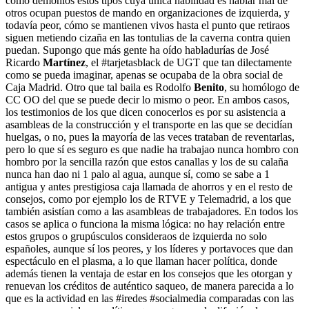
cómo demonios estos tipos cuya única habilidad es hablar mal de
otros ocupan puestos de mando en organizaciones de izquierda, y
todavía peor, cómo se mantienen vivos hasta el punto que retiraos
siguen metiendo cizaña en las tontulias de la caverna contra quien
puedan. Supongo que más gente ha oído habladurías de José
Ricardo
Martínez
, el #tarjetasblack de UGT que tan dilectamente
como se pueda imaginar, apenas se ocupaba de la obra social de
Caja Madrid. Otro que tal baila es Rodolfo
Benito
, su homólogo de
CC OO del que se puede decir lo mismo o peor. En ambos casos,
los testimonios de los que dicen conocerlos es por su asistencia a
asambleas de la construcción y el transporte en las que se decidían
huelgas, o no, pues la mayoría de las veces trataban de reventarlas,
pero lo que sí es seguro es que nadie ha trabajao nunca hombro con
hombro por la sencilla razón que estos canallas y los de su calaña
nunca han dao ni 1 palo al agua, aunque sí, como se sabe a 1
antigua y antes prestigiosa caja llamada de ahorros y en el resto de
consejos, como por ejemplo los de RTVE y Telemadrid, a los que
también asistían como a las asambleas de trabajadores. En todos los
casos se aplica o funciona la misma lógica: no hay relación entre
estos grupos o grupúsculos consideraos de izquierda no solo
españoles, aunque sí los peores, y los líderes y portavoces que dan
espectáculo en el plasma, a lo que llaman hacer política, donde
además tienen la ventaja de estar en los consejos que les otorgan y
renuevan los créditos de auténtico saqueo, de manera parecida a lo
que es la actividad en las #iredes #socialmedia comparadas con las