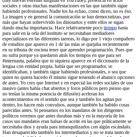
(hay nuevas estrellas surgidas en YouTube), presencia en actos
sociales y otras muchas manifestaciones en las que también sigue
habiendo profesionales. Nadie los ha echao, como dicen, no es éso.
La imagen y en general la comunicación se han democratizao, por
más que hayan sobrevivido los dinosarios y entre ellos se sigan
dando mucha importancia. Hace relativamente poco
tiempo
hasta
para salir en la orla del instituto se necesitaban mediadores
especializaos en las diferentes taereas, lo digo por 1 viejo compañero
de estudios que aparece en 1 de las mías se quejaba recientemente
en su tribuna de encima tener que aprender programación. Pues que
no sufra porque ya quedaron atrás los tiempos en que para ser
#internauta, palabra que ni siquiera aparece en el diccionario de la
lengua con entidad propia, había que ser programador, se
identificaban, y también sigue habiendo profesionales, o sea que
quien no quiera hacerlo él mismo sigue teniendo el abanico opciones
de antes. Yo creo que Internet y en especial las redes sociales de uso
masivo (antes había chat abiertos y foros públicos pero pienso que
no tenían la misma potencia de difusión) aceleran los
acontecimientos en el sentido que sea y también los agitan por
dentro, los hacen más convulsos, aunque también ha habido cosas
parecidas antes. Si pensamos en los mandatos de los dirigentes
políticos veremos que antes duraban más y en la mayoría de los
casos sus mandatos eran balsas de aceite en las que práticamente se
necesitaba dios y ayuda para intranquilizarlos con algún escándalo.
Han desaparecido también los intermediarios y no se trata tanto de