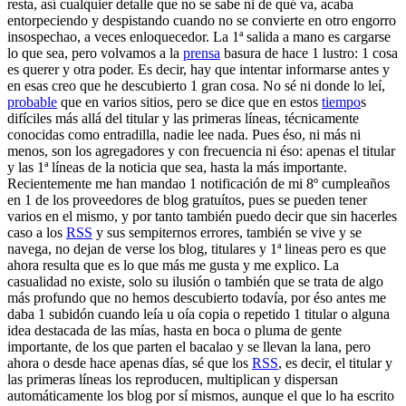
resta, así cualquier detalle que no se sabe ni de qué va, acaba
entorpeciendo y despistando cuando no se convierte en otro engorro
insospechao, a veces enloquecedor. La 1ª salida a mano es cargarse
lo que sea, pero volvamos a la
prensa
basura de hace 1 lustro: 1 cosa
es querer y otra poder. Es decir, hay que intentar informarse antes y
en esas creo que he descubierto 1 gran cosa. No sé ni donde lo leí,
probable
que en varios sitios, pero se dice que en estos
tiempo
s
difíciles más allá del titular y las primeras líneas, técnicamente
conocidas como entradilla, nadie lee nada. Pues éso, ni más ni
menos, son los agregadores y con frecuencia ni éso: apenas el titular
y las 1ª líneas de la noticia que sea, hasta la más importante.
Recientemente me han mandao 1 notificación de mi 8º cumpleaños
en 1 de los proveedores de blog gratuítos, pues se pueden tener
varios en el mismo, y por tanto también puedo decir que sin hacerles
caso a los
RSS
y sus sempiternos errores, también se vive y se
navega, no dejan de verse los blog, titulares y 1ª lineas pero es que
ahora resulta que es lo que más me gusta y me explico. La
casualidad no existe, solo su ilusión o también que se trata de algo
más profundo que no hemos descubierto todavía, por éso antes me
daba 1 subidón cuando leía u oía copia o repetido 1 titular o alguna
idea destacada de las mías, hasta en boca o pluma de gente
importante, de los que parten el bacalao y se llevan la lana, pero
ahora o desde hace apenas días, sé que los
RSS
, es decir, el titular y
las primeras líneas los reproducen, multiplican y dispersan
automáticamente los blog por sí mismos, aunque el que lo ha escrito