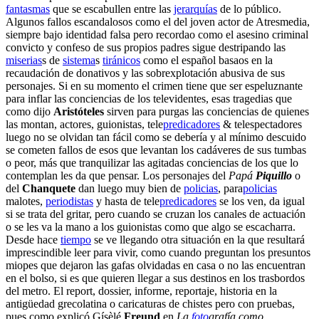
fantasmas
que se escabullen entre las
jerarquías
de lo público.
Algunos fallos escandalosos como el del joven actor de Atresmedia,
siempre bajo identidad falsa pero recordao como el asesino criminal
convicto y confeso de sus propios padres sigue destripando las
miserias
s de
sistema
s
tiránicos
como el español basaos en la
recaudación de donativos y las sobrexplotación abusiva de sus
personajes. Si en su momento el crimen tiene que ser espeluznante
para inflar las conciencias de los televidentes, esas tragedias que
como dijo
Aristóteles
sirven para purgas las conciencias de quienes
las montan, actores, guionistas, tele
predicadores
& telespectadores
luego no se olvidan tan fácil como se debería y al mínimo descuido
se cometen fallos de esos que levantan los cadáveres de sus tumbas
o peor, más que tranquilizar las agitadas conciencias de los que lo
contemplan les da que pensar. Los personajes del
Papá
Piquillo
o
del
Chanquete
dan luego muy bien de
policias
, para
policias
malotes,
periodistas
y hasta de tele
predicadores
se los ven, da igual
si se trata del gritar, pero cuando se cruzan los canales de actuación
o se les va la mano a los guionistas como que algo se escacharra.
Desde hace
tiempo
se ve llegando otra situación en la que resultará
imprescindible leer para vivir, como cuando preguntan los presuntos
miopes que dejaron las gafas olvidadas en casa o no las encuentran
en el bolso, si es que quieren llegar a sus destinos en los trasbordos
del metro. El report, dossier, informe, reportaje, historia en la
antigüedad grecolatina o caricaturas de chistes pero con pruebas,
pues como explicó Gísèlé
Freund
en
La
foto
grafía como