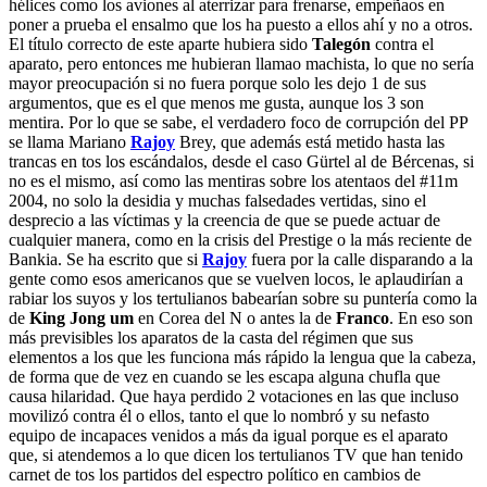
hélices como los aviones al aterrizar para frenarse, empeñaos en
poner a prueba el ensalmo que los ha puesto a ellos ahí y no a otros.
El título correcto de este aparte hubiera sido
Talegón
contra el
aparato, pero entonces me hubieran llamao machista, lo que no sería
mayor preocupación si no fuera porque solo les dejo 1 de sus
argumentos, que es el que menos me gusta, aunque los 3 son
mentira. Por lo que se sabe, el verdadero foco de corrupción del PP
se llama Mariano
Rajoy
Brey, que además está metido hasta las
trancas en tos los escándalos, desde el caso Gürtel al de Bércenas, si
no es el mismo, así como las mentiras sobre los atentaos del #11m
2004, no solo la desidia y muchas falsedades vertidas, sino el
desprecio a las víctimas y la creencia de que se puede actuar de
cualquier manera, como en la crisis del Prestige o la más reciente de
Bankia. Se ha escrito que si
Rajoy
fuera por la calle disparando a la
gente como esos americanos que se vuelven locos, le aplaudirían a
rabiar los suyos y los tertulianos babearían sobre su puntería como la
de
King Jong um
en Corea del N o antes la de
Franco
. En eso son
más previsibles los aparatos de la casta del régimen que sus
elementos a los que les funciona más rápido la lengua que la cabeza,
de forma que de vez en cuando se les escapa alguna chufla que
causa hilaridad. Que haya perdido 2 votaciones en las que incluso
movilizó contra él o ellos, tanto el que lo nombró y su nefasto
equipo de incapaces venidos a más da igual porque es el aparato
que, si atendemos a lo que dicen los tertulianos TV que han tenido
carnet de tos los partidos del espectro político en cambios de