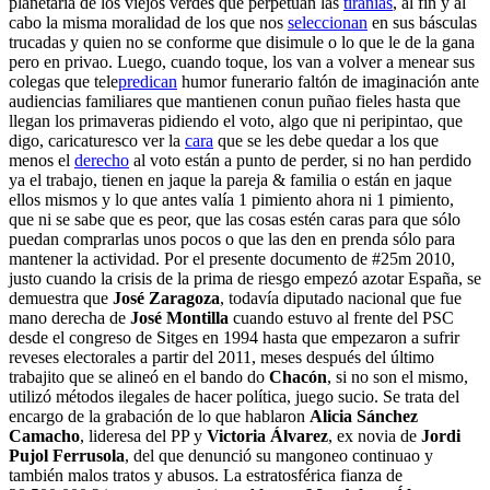
planetaria de los viejos verdes que perpetúan las
tiranías
, al fin y al
cabo la misma moralidad de los que nos
seleccionan
en sus básculas
trucadas y quien no se conforme que disimule o lo que le de la gana
pero en privao. Luego, cuando toque, los van a volver a menear sus
colegas que tele
predican
humor funerario faltón de imaginación ante
audiencias familiares que mantienen conun puñao fieles hasta que
llegan los primaveras pidiendo el voto, algo que ni peripintao, que
digo, caricaturesco ver la
cara
que se les debe quedar a los que
menos el
derecho
al voto están a punto de perder, si no han perdido
ya el trabajo, tienen en jaque la pareja & familia o están en jaque
ellos mismos y lo que antes valía 1 pimiento ahora ni 1 pimiento,
que ni se sabe que es peor, que las cosas estén caras para que sólo
puedan comprarlas unos pocos o que las den en prenda sólo para
mantener la actividad. Por el presente documento de #25m 2010,
justo cuando la crisis de la prima de riesgo empezó azotar España, se
demuestra que
José Zaragoza
, todavía diputado nacional que fue
mano derecha de
José Montilla
cuando estuvo al frente del PSC
desde el congreso de Sitges en 1994 hasta que empezaron a sufrir
reveses electorales a partir del 2011, meses después del último
trabajito que se alineó en el bando do
Chacón
, si no son el mismo,
utilizó métodos ilegales de hacer política, juego sucio. Se trata del
encargo de la grabación de lo que hablaron
Alicia Sánchez
Camacho
, lideresa del PP y
Victoria Álvarez
, ex novia de
Jordi
Pujol Ferrusola
, del que denunció su mangoneo continuao y
también malos tratos y abusos. La estratosférica fianza de