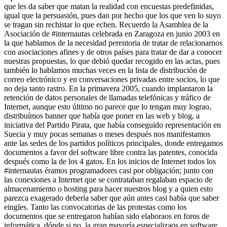
que les da saber que matan la realidad con encuestas predefinidas,
igual que la persuasión, pues dan por hecho que los que ven lo suyo
se tragan sin rechistar lo que echen. Recuerdo la Asamblea de la
Asociación de #internautas celebrada en Zaragoza en junio 2003 en
la que hablamos de la necesidad perentoria de tratar de relacionarnos
con asociaciones afines y de otros países para tratar de dar a conocer
nuestras propuestas, lo que debió quedar recogido en las actas, pues
también lo hablamos muchas veces en la lista de distribución de
correo electrónico y en conversaciones privadas entre socios, lo que
no deja tanto rastro. En la primavera 2005, cuando implantaron la
retención de datos personales de llamadas telefónicas y tráfico de
Internet, aunque esto último no parece que lo tengan muy lograo,
distribuímos banner que había que poner en las web y blog, a
iniciativa del Partido Pirata, que había conseguido representación en
Suecia y muy pocas semanas o meses después nos manifestamos
ante las sedes de los partidos políticos principales, donde entregamos
documentos a favor del software libre contra las patentes, conocida
después como la de los 4 gatos. En los inicios de Internet todos los
#internautas éramos programadores casi por obligación; junto con
las conexiones a Internet que se contrataban regalaban espacio de
almacenamiento o hosting para hacer nuestros blog y a quien esto
parezca exagerado debería saber que aún antes casi había que saber
eingles. Tanto las convocatorias de las protestas como los
documentos que se entregaron habían sido elaboraos en foros de
informática, dónde si no, la gran mayoría especializaos en software