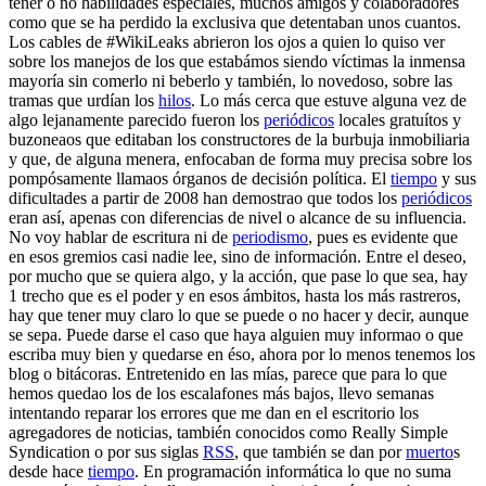
tener o no habilidades especiales, muchos amigos y colaboradores
como que se ha perdido la exclusiva que detentaban unos cuantos.
Los cables de #WikiLeaks abrieron los ojos a quien lo quiso ver
sobre los manejos de los que estabámos siendo víctimas la inmensa
mayoría sin comerlo ni beberlo y también, lo novedoso, sobre las
tramas que urdían los
hilos
. Lo más cerca que estuve alguna vez de
algo lejanamente parecido fueron los
periódicos
locales gratuítos y
buzoneaos que editaban los constructores de la burbuja inmobiliaria
y que, de alguna menera, enfocaban de forma muy precisa sobre los
pompósamente llamaos órganos de decisión política. El
tiempo
y sus
dificultades a partir de 2008 han demostrao que todos los
periódicos
eran así, apenas con diferencias de nivel o alcance de su influencia.
No voy hablar de escritura ni de
periodismo
, pues es evidente que
en esos gremios casi nadie lee, sino de información. Entre el deseo,
por mucho que se quiera algo, y la acción, que pase lo que sea, hay
1 trecho que es el poder y en esos ámbitos, hasta los más rastreros,
hay que tener muy claro lo que se puede o no hacer y decir, aunque
se sepa. Puede darse el caso que haya alguien muy informao o que
escriba muy bien y quedarse en éso, ahora por lo menos tenemos los
blog o bitácoras. Entretenido en las mías, parece que para lo que
hemos quedao los de los escalafones más bajos, llevo semanas
intentando reparar los errores que me dan en el escritorio los
agregadores de noticias, también conocidos como Really Simple
Syndication o por sus siglas
RSS
, que también se dan por
muerto
s
desde hace
tiempo
. En programación informática lo que no suma