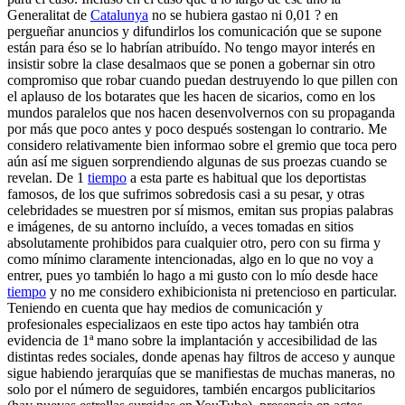
Generalitat de
Catalunya
no se hubiera gastao ni 0,01 ? en
pergueñar anuncios y difundirlos los comunicación que se supone
están para éso se lo habrían atribuído. No tengo mayor interés en
insistir sobre la clase desalmaos que se ponen a gobernar sin otro
compromiso que robar cuando puedan destruyendo lo que pillen con
el aplauso de los botarates que les hacen de sicarios, como en los
mundos paralelos que nos hacen desenvolvernos con su propaganda
por más que poco antes y poco después sostengan lo contrario. Me
considero relativamente bien informao sobre el gremio que toca pero
aún así me siguen sorprendiendo algunas de sus proezas cuando se
revelan. De 1
tiempo
a esta parte es habitual que los deportistas
famosos, de los que sufrimos sobredosis casi a su pesar, y otras
celebridades se muestren por sí mismos, emitan sus propias palabras
e imágenes, de su antorno incluído, a veces tomadas en sitios
absolutamente prohibidos para cualquier otro, pero con su firma y
como mínimo claramente intencionadas, algo en lo que no voy a
entrer, pues yo también lo hago a mi gusto con lo mío desde hace
tiempo
y no me considero exhibicionista ni pretencioso en particular.
Teniendo en cuenta que hay medios de comunicación y
profesionales especializaos en este tipo actos hay también otra
evidencia de 1ª mano sobre la implantación y accesibilidad de las
distintas redes sociales, donde apenas hay filtros de acceso y aunque
sigue habiendo jerarquías que se manifiestas de muchas maneras, no
solo por el número de seguidores, también encargos publicitarios