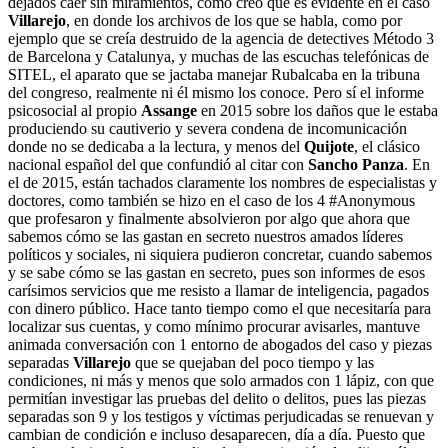
dejados caer sin miramientos, como creo que es evidente en el caso
Villarejo
, en donde los archivos de los que se habla, como por
ejemplo que se creía destruido de la agencia de detectives Método 3
de Barcelona y Catalunya, y muchas de las escuchas telefónicas de
SITEL, el aparato que se jactaba manejar Rubalcaba en la tribuna
del congreso, realmente ni él mismo los conoce. Pero sí el informe
psicosocial al propio
Assange
en 2015 sobre los daños que le estaba
produciendo su cautiverio y severa condena de incomunicación
donde no se dedicaba a la lectura, y menos del
Quijote
, el clásico
nacional español del que confundió al citar con
Sancho Panza
. En
el de 2015, están tachados claramente los nombres de especialistas y
doctores, como también se hizo en el caso de los 4 #Anonymous
que profesaron y finalmente absolvieron por algo que ahora que
sabemos cómo se las gastan en secreto nuestros amados líderes
políticos y sociales, ni siquiera pudieron concretar, cuando sabemos
y se sabe cómo se las gastan en secreto, pues son informes de esos
carísimos servicios que me resisto a llamar de inteligencia, pagados
con dinero público. Hace tanto tiempo como el que necesitaría para
localizar sus cuentas, y como mínimo procurar avisarles, mantuve
animada conversación con 1 entorno de abogados del caso y piezas
separadas
Villarejo
que se quejaban del poco tiempo y las
condiciones, ni más y menos que solo armados con 1 lápiz, con que
permitían investigar las pruebas del delito o delitos, pues las piezas
separadas son 9 y los testigos y víctimas perjudicadas se renuevan y
cambian de condición e incluso desaparecen, día a día. Puesto que