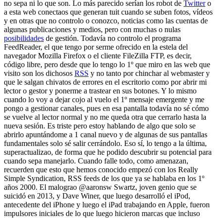
no sepa ni lo que son. Lo más parecido serían los robot de
Twitter
o
a esta web conectaos que generan tuit cuando se suben fotos, vídeos
y en otras que no controlo o conozco, noticias como las cuentas de
algunas publicaciones y medios, pero con muchas o nulas
posibilidades
de gestión. Todavía no controlo el programa
FeedReader, el que tengo por serme ofrecido en la estela del
navegador Mozilla Firefox o el cliente FileZilla FTP, es decir,
código libre, pero desde que lo tengo lo 1º que miro en las web que
visito son los dichosos
RSS
y no tanto por chinchar al webmaster y
que le salgan chivatos de errores en el escritorio como por abrir mi
lector o gestor y ponerme a trastear en sus botones. Y lo mismo
cuando lo voy a dejar cojo al vuelo el 1º mensaje emergente y me
pongo a gestionar canales, pues en esa pantalla todavía no sé cómo
se vuelve al lector normal y no me queda otra que cerrarlo hasta la
nueva sesión. Es triste pero estoy hablando de algo que solo se
abrirlo apuntándome a 1 canal nuevo y de algunas de sus pantallas
fundamentales solo sé salir cerrándolo. Eso sí, lo tengo a la última,
superactualizao, de forma que he podido descubrir su potencial para
cuando sepa manejarlo. Cuando falle todo, como amenazan,
recuerden que esto que hemos conocido empezó con los Really
Simple Syndication, RSS feeds de los que ya se hablaba en los 1º
años 2000. El malograo @aaronsw Swartz, joven genio que se
suicidó en 2013, y Dave Winer, que luego desarrolló el iPod,
antecedente del iPhone y luego el iPad trabajando en Apple, fueron
impulsores iniciales de lo que luego hicieron marcas que incluso