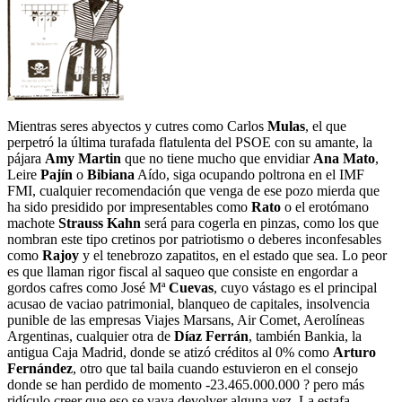
Mientras seres abyectos y cutres como Carlos
Mulas
, el que
perpetró la última turafada flatulenta del PSOE con su amante, la
pájara
Amy Martin
que no tiene mucho que envidiar
Ana Mato
,
Leire
Pajín
o
Bibiana
Aído, siga ocupando poltrona en el IMF
FMI, cualquier recomendación que venga de ese pozo mierda que
ha sido presidido por impresentables como
Rato
o el erotómano
machote
Strauss Kahn
será para cogerla en pinzas, como los que
nombran este tipo cretinos por patriotismo o deberes inconfesables
como
Rajoy
y el tenebrozo zapatitos, en el estado que sea. Lo peor
es que llaman rigor fiscal al saqueo que consiste en engordar a
gordos cafres como José Mª
Cuevas
, cuyo vástago es el principal
acusao de vaciao patrimonial, blanqueo de capitales, insolvencia
punible de las empresas Viajes Marsans, Air Comet, Aerolíneas
Argentinas, cualquier otra de
Díaz Ferrán
, también Bankia, la
antigua Caja Madrid, donde se atizó créditos al 0% como
Arturo
Fernández
, otro que tal baila cuando estuvieron en el consejo
donde se han perdido de momento -23.465.000.000 ? pero más
ridículo creer que eso se vaya devolver alguna vez. La estafa