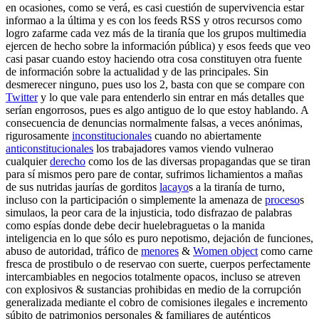
en ocasiones, como se verá, es casi cuestión de supervivencia estar
informao a la última y es con los feeds RSS y otros recursos como
logro zafarme cada vez más de la tiranía que los grupos multimedia
ejercen de hecho sobre la información pública) y esos feeds que veo
casi pasar cuando estoy haciendo otra cosa constituyen otra fuente
de información sobre la actualidad y de las principales. Sin
desmerecer ninguno, pues uso los 2, basta con que se compare con
Twitter
y lo que vale para entenderlo sin entrar en más detalles que
serían engorrosos, pues es algo antiguo de lo que estoy hablando. A
consecuencia de denuncias normalmente falsas, a veces anónimas,
rigurosamente
inconstitucionales
cuando no abiertamente
anticonstitucionales
los trabajadores vamos viendo vulnerao
cualquier
derecho
como los de las diversas propagandas que se tiran
para sí mismos pero pare de contar, sufrimos lichamientos a mañas
de sus nutridas jaurías de gorditos
lacayo
s a la tiranía de turno,
incluso con la participación o simplemente la amenaza de
proceso
s
simulaos, la peor cara de la injusticia, todo disfrazao de palabras
como espías donde debe decir huelebraguetas o la manida
inteligencia en lo que sólo es puro nepotismo, dejación de funciones,
abuso de autoridad, tráfico de
menores
&
Women object
como carne
fresca de prostibulo o de reservao con suerte, cuerpos perfectamente
intercambiables en negocios totalmente opacos, incluso se atreven
con explosivos & sustancias prohibidas en medio de la corrupción
generalizada mediante el cobro de comisiones ilegales e incremento
súbito de patrimonios personales & familiares de auténticos