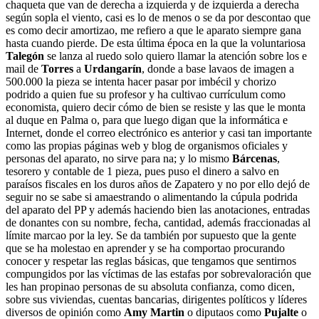
chaqueta que van de derecha a izquierda y de izquierda a derecha
según sopla el viento, casi es lo de menos o se da por descontao que
es como decir amortizao, me refiero a que le aparato siempre gana
hasta cuando pierde. De esta última época en la que la voluntariosa
Talegón
se lanza al ruedo solo quiero llamar la atención sobre los e
mail de
Torres
a
Urdangarín
, donde a base lavaos de imagen a
500.000 la pieza se intenta hacer pasar por imbécil y chorizo
podrido a quien fue su profesor y ha cultivao currículum como
economista, quiero decir cómo de bien se resiste y las que le monta
al duque en Palma o, para que luego digan que la informática e
Internet, donde el correo electrónico es anterior y casi tan importante
como las propias páginas web y blog de organismos oficiales y
personas del aparato, no sirve para na; y lo mismo
Bárcenas
,
tesorero y contable de 1 pieza, pues puso el dinero a salvo en
paraísos fiscales en los duros años de Zapatero y no por ello dejó de
seguir no se sabe si amaestrando o alimentando la cúpula podrida
del aparato del PP y además haciendo bien las anotaciones, entradas
de donantes con su nombre, fecha, cantidad, además fraccionadas al
límite marcao por la ley. Se da también por supuesto que la gente
que se ha molestao en aprender y se ha comportao procurando
conocer y respetar las reglas básicas, que tengamos que sentirnos
compungidos por las víctimas de las estafas por sobrevaloración que
les han propinao personas de su absoluta confianza, como dicen,
sobre sus viviendas, cuentas bancarias, dirigentes políticos y líderes
diversos de opinión como
Amy Martin
o diputaos como
Pujalte
o