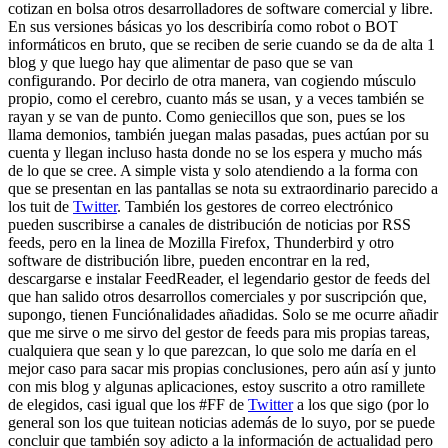
cotizan en bolsa otros desarrolladores de software comercial y libre.
En sus versiones básicas yo los describiría como robot o BOT
informáticos en bruto, que se reciben de serie cuando se da de alta 1
blog y que luego hay que alimentar de paso que se van
configurando. Por decirlo de otra manera, van cogiendo músculo
propio, como el cerebro, cuanto más se usan, y a veces también se
rayan y se van de punto. Como geniecillos que son, pues se los
llama demonios, también juegan malas pasadas, pues actúan por su
cuenta y llegan incluso hasta donde no se los espera y mucho más
de lo que se cree. A simple vista y solo atendiendo a la forma con
que se presentan en las pantallas se nota su extraordinario parecido a
los tuit de
Twitter
. También los gestores de correo electrónico
pueden suscribirse a canales de distribución de noticias por RSS
feeds, pero en la linea de Mozilla Firefox, Thunderbird y otro
software de distribución libre, pueden encontrar en la red,
descargarse e instalar FeedReader, el legendario gestor de feeds del
que han salido otros desarrollos comerciales y por suscripción que,
supongo, tienen Funciónalidades añadidas. Solo se me ocurre añadir
que me sirve o me sirvo del gestor de feeds para mis propias tareas,
cualquiera que sean y lo que parezcan, lo que solo me daría en el
mejor caso para sacar mis propias conclusiones, pero aún así y junto
con mis blog y algunas aplicaciones, estoy suscrito a otro ramillete
de elegidos, casi igual que los #FF de
Twitter
a los que sigo (por lo
general son los que tuitean noticias además de lo suyo, por se puede
concluir que también soy adicto a la información de actualidad pero