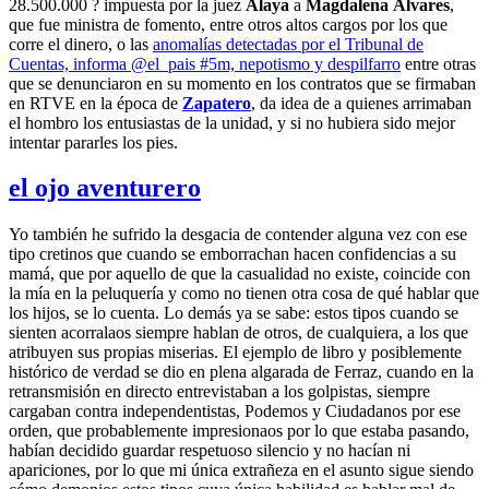
28.500.000 ? impuesta por la juez
Alaya
a
Magdalena Álvares
,
que fue ministra de fomento, entre otros altos cargos por los que
corre el dinero, o las
anomalías detectadas por el Tribunal de
Cuentas, informa @el_pais #5m, nepotismo y despilfarro
entre otras
que se denunciaron en su momento en los contratos que se firmaban
en RTVE en la época de
Zapatero
, da idea de a quienes arrimaban
el hombro los entusiastas de la unidad, y si no hubiera sido mejor
intentar pararles los pies.
el ojo aventurero
Yo también he sufrido la desgacia de contender alguna vez con ese
tipo cretinos que cuando se emborrachan hacen confidencias a su
mamá, que por aquello de que la casualidad no existe, coincide con
la mía en la peluquería y como no tienen otra cosa de qué hablar que
los hijos, se lo cuenta. Lo demás ya se sabe: estos tipos cuando se
sienten acorralaos siempre hablan de otros, de cualquiera, a los que
atribuyen sus propias miserias. El ejemplo de libro y posiblemente
histórico de verdad se dio en plena algarada de Ferraz, cuando en la
retransmisión en directo entrevistaban a los golpistas, siempre
cargaban contra independentistas, Podemos y Ciudadanos por ese
orden, que probablemente impresionaos por lo que estaba pasando,
habían decidido guardar respetuoso silencio y no hacían ni
apariciones, por lo que mi única extrañeza en el asunto sigue siendo