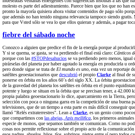
indeseadas ventanas emergentes con sugerencias insólitas a las que na
molesto es parte del adiestramiento. Parece bien que los que no han es
pronto la mayoría quisiera ahora visitar contenidos de pago sólo porq
que además no han tenido ninguna relevancia tampoco siendo gratis
para que Vsted sólo se vea lo que ellos quieran y además, a pagar toc
fiebre del sábado noche
Conozco a alguien que predice el fin de la energía porque al producirl
Y si se quema, se gasta, se va perdiendo el final está claro:
Cánticos de
porque con las
#STOPdesahucios
se va perdiendo pero menos, igual q
pirárselas del planeta por haber agotado la energía en producirla u ord
pero donde sigue se trata de
El mundo es uno
, esta vez un reportaje 
satélites geoestacionarios que
descubrió
el propio
Clarke
al final de 
ponerse en órbita en los años 60´s del siglo XX. La órbita geoestacio
de la gravedad del planeta los satélites en órbita en el punto equidist
potente y luego se situan en la órbita que se precisan tener, a 42.000
propia palabra geoestacionario lo dice, aparcamiento en la Tierra, per
selección con poca o ninguna garra en la competición de una buena pat
televisiones, que de un tiempo a esta parte es más difícil conseguir q
llamó "Relés extraterrestres". Lean a
Clarke
, es un genio como pocos
que compartimos con
las abejas,
Apis mellifica
, los primeros animale
especie de monos, que sepamos también se comunican. Como no podí
cosas nos permite reflexionar sobre el propio acto de la comunicación 
esos padres, abuelos, hijos, tíos, sobrinos, nietos entre sí pero todos