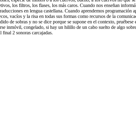
tivos, los filtros, los flases, los más caros. Cuando nos enseñan informá
s traducciones en lengua castellana. Cuando aprendemos programación ap
ecos, vacíos y la risa en todas sus formas como recursos de la comunic
ndido de sobras y no se dice porque se supone en el contexto, pruébese
arse inmóvil, congelado, si hay un hilillo de un cabo suelto de algo sob
l final 2 sonoras carcajadas.