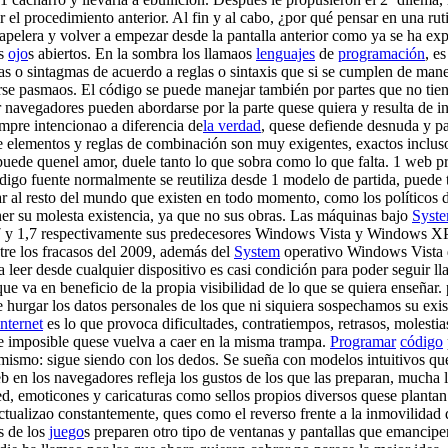
ir el procedimiento anterior. Al fin y al cabo, ¿por qué pensar en una r
a papelera y volver a empezar desde la pantalla anterior como ya se ha e
os
ojo
s abiertos. En la sombra los llamaos
lenguajes
de
programación
, e
 sintagmas de acuerdo a reglas o sintaxis que si se cumplen de manera 
se pasmaos. El código se puede manejar también por partes que no tien
r navegadores pueden abordarse por la parte quese quiera y resulta de i
empre intencionao a diferencia de
la verdad
, quese defiende desnuda y pa
de elementos y reglas de combinación son muy exigentes, exactos inclus
 puede quenel amor, duele tanto lo que sobra como lo que falta. 1 web p
ódigo fuente normalmente se reutiliza desde 1 modelo de partida, puede
r al resto del mundo que existen en todo momento, como los políticos d
ner su molesta existencia, ya que no sus obras. Las máquinas bajo
Syst
 1,7 respectivamente sus predecesores Windows Vista y Windows XP, s
tre los fracasos del 2009, además del
System
operativo Windows Vista d
leer desde cualquier dispositivo es casi condición para poder seguir 
e va en beneficio de la propia visibilidad de lo que se quiera enseñar.
 hurgar los datos personales de los que ni siquiera sospechamos su exi
Internet
es lo que provoca dificultades, contratiempos, retrasos, molesti
nte imposible quese vuelva a caer en la misma trampa.
Programar
código
o mismo: sigue siendo con los dedos. Se sueña con modelos intuitivos que
b en los navegadores refleja los gustos de los que las preparan, mucha 
ped, emoticones y caricaturas como sellos propios diversos quese planta
tualizao constantemente, ques como el reverso frente a la inmovilidad d
os de los
juego
s preparen otro tipo de ventanas y pantallas que emancipe