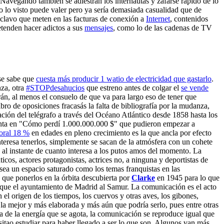
 Navegando también se adiestran los internautas y zafarse rápido de lo
to lo visto puede valer pero ya sería demasiada casualidad que de
l clavo que meten en las facturas de conexión a
Internet
, contenidos
tenden hacer adictos a sus
mensajes
, como lo de las cadenas de TV
 se sabe que
cuesta más producir 1 watio de electricidad que gastarlo
.
za, otra
#STOPdesahucios
que estreno antes de colgar el
se vende
án, al menos el consuelo de que va para largo eso de tener que
bro de oposiciones fracasás la falta de bibliografía por la mudanza,
lación del telégrafo a través del Océano Atlántico desde 1858 hasta los
uenta en "Cómo perdí 1.000.000.000 $" que pudieron empezar a
oral 18 %
en edades en pleno crecimiento es la que ancla por efecto
interesa tenerlos, simplemente se sacan de la atmósfera con un cohete
s al instante de cuanto interesa a los putos amos del momento. La
cos, actores protagonistas, actrices no, a ninguna y deportistas de
sea un espacio saturado como los temas franquistas en las
s que ponerlos en la órbita descubierta por
Clarke
en 1945 para lo que
 que el ayuntamiento de Madrid al Samur. La comunicación es el acto
n el origen de los tiempos, los cuervos y otras aves, los gibones,
a mejor y más elaborada y más aún que podría serlo, pues entre otras
ia de la energía que se agota, la comunicación se reproduce igual que
esitao estudiar para haber llegado a ser lo que son. Algunos van más