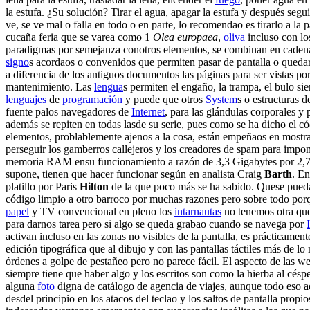
la estufa. ¿Su solución? Tirar el agua, apagar la estufa y después segu
ve, se ve mal o falla en todo o en parte, lo recomendao es tirarlo a l
cucaña feria que se varea como 1
Olea europaea
,
oliva
incluso con l
paradigmas por semejanza conotros elementos, se combinan en cadenas o
signo
s acordaos o convenidos que permiten pasar de pantalla o quedar
a diferencia de los antiguos documentos las páginas para ser vistas po
mantenimiento. Las
lengua
s permiten el engaño, la trampa, el bulo si
lenguajes
de
programación
y puede que otros
System
s o estructuras 
fuente palos navegadores de
Internet
, para las glándulas corporales y
además se repiten en todas lasde su serie, pues como se ha dicho el c
elementos, problablemente ajenos a la cosa, están empeñaos en mostra
perseguir los gamberros callejeros y los creadores de spam para impo
memoria RAM ensu funcionamiento a razón de 3,3 Gigabytes por 2,7 y
supone, tienen que hacer funcionar según en analista Craig
Barth
. En
platillo por Paris
Hilton
de la que poco más se ha sabido. Quese pueda 
código limpio a otro barroco por muchas razones pero sobre todo porqu
papel
y TV convencional en pleno los
intarnautas
no tenemos otra que
para darnos tarea pero si algo se queda grabao cuando se navega por
activan incluso en las zonas no visibles de la pantalla, es prácticame
edición tipográfica que al dibujo y con las pantallas táctiles más de l
órdenes a golpe de pestañeo pero no parece fácil. El aspecto de las we
siempre tiene que haber algo y los escritos son como la hierba al cés
alguna
foto
digna de catálogo de agencia de viajes, aunque todo eso ac
desdel principio en los atacos del teclao y los saltos de pantalla propi