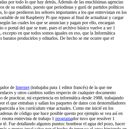
plicadas por todo lo que hay detrás, Además de las muchísimas agencias
ros de su estallido, puesto que periodistas y gurú de partidos políticos
, lo que perdieron los señores importantes a los que entrevistan en los
variable de mi Raspberry Pi que repaso al final de actualizar y cargar
según las cuales los que se anuncian y pagan por ello, encargan
 o portal del que se trate, pues el archivo básico vuelve a ser 1
, excepto en que todos somos iguales en eso, que la Informática
s baratos producirlos y editarlos. De hecho se me ocurre que el
gador de
Internet
(trabajaba para 1 editor francés) de la que me
enlaces y otros cambios sutiles respecto de cualquier documento
 de practicar, mi experiencia en informática desde 1988, trabajando
or el que entraban y salían los paquetes de datos con destornilladores
arecida a los currículum vitae actuales. Como me inicié en los
cadenas de código que hace posible questo por ejemplo se vea así en
: enotra entrevista de trabajo 1
programa
dor tuvo que resolver 1
ar té. Fue detallando algunos puntos: bombear el agua del pozo, hacer
, más o menos igual salvo por el hecho de tener ya el agua hirviendo en