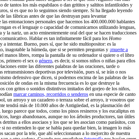
de tantos los más espabilaos o dan grititos y saltitos infantiloides y
ros, si es que no lo seguimos siendo siempre. Si ha llegado leyendo
 de las fábricas antes de que las destruyan para levantar
ue las entonaciones personales que hacemos los 400.000.000 hablantes
 tengan es el lenguaje o capacidad de comunicarnos utilizando lenguas,
 y la nariz, un acto eminentemente oral del que se hacen traducciones
 comunicativo. Hablar es tan infinitamente fácil para los
Homo
a intentar. Bueno, pues sí, que he sido multiopositor: es la
o, inagotable la húmeda, que si se permiten preguntas y
¡muerte a
l manos libres, rompa la pantalla de su ordenador si quiere o el libro
ños, primero el sex o
género
, es decir, si somos niños o niñas para ellos
aciones entre las diferentes palabras de las oraciones, tarde o
retransmisiones deportivas por televisión, pues sí, se irán o nos
nismo defensivo que dicen, si podemos encima de las palabras de las
posición de ondas en la misma frecuencia es lo que destruye la
os con gritos o sonidos distintivos imitados del gorjeo de los niños,
 podían
marcar caminos, recorridos o senderos
en una especie de canto
ol, un arroyo y un cazadero o terraza sobre el arroyo, ir vosotros que
mente tendrá más de 10.000 años de Antigüedad, es la plasmación del
, luego parece que todos, como los pinos resineros y los eucaliptus en
dicos, luego abandonaos, aunque no los árboles productores, tan útiles
 detritus a ellos asociaos y los que se les asocian como parásitos, con
e si no entienden lo que se habla para quedar bien, la imagen lo más
s sacan por la tele, que ahí seleccionanan a lo mejorcito de nuestra
 se van a otra cadena. Cuando nos enseñaban
fotografía
nos hacían creer