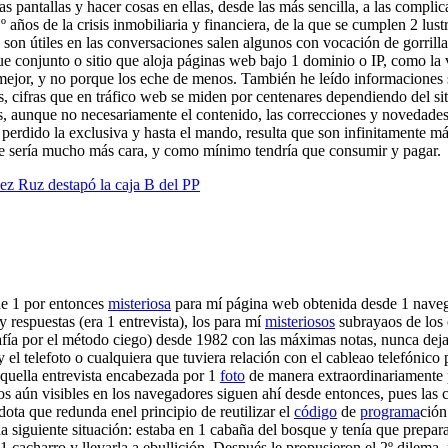
e esas pantallas y hacer cosas en ellas, desde las más sencilla, a las com
º años de la crisis inmobiliaria y financiera, de la que se cumplen 2 lust
son útiles en las conversaciones salen algunos con vocación de gorrillas
que conjunto o sitio que aloja páginas web bajo 1 dominio o IP, como la 
 mejor, y no porque los eche de menos. También he leído informaciones 
 cifras que en tráfico web se miden por centenares dependiendo del sitio
s, aunque no necesariamente el contenido, las correcciones y novedades
erdido la exclusiva y hasta el mando, resulta que son infinitamente má
que sería mucho más cara, y como mínimo tendría que consumir y pagar.
uez Ruz destapó la caja B del PP
de 1 por entonces
misteriosa
para mí página web obtenida desde 1 nave
 y respuestas (era 1 entrevista), los para mí
misteriosos
subrayaos de los 
a por el método ciego) desde 1982 con las máximas notas, nunca dejao
l telefoto o cualquiera que tuviera relación con el cableao telefónico p
aquella entrevista encabezada por 1
foto
de manera extraordinariamente p
s aún visibles en los navegadores siguen ahí desde entonces, pues las 
ota que redunda enel principio de reutilizar el
código
de
programa
ción
a siguiente situación: estaba en 1 cabaña del bosque y tenía que prepar
1 cacharro y llevarla a ebullición. Después le propusieron el 2º dilema