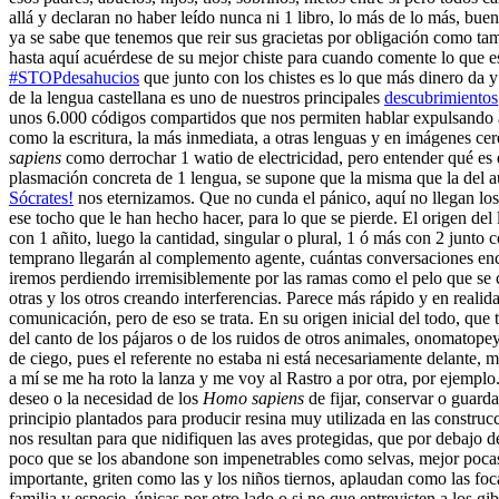
allá y declaran no haber leído nunca ni 1 libro, lo más de lo más, buen
ya se sabe que tenemos que reir sus gracietas por obligación como ta
hasta aquí acuérdese de su mejor chiste para cuando comente lo que 
#STOPdesahucios
que junto con los chistes es lo que más dinero da y
de la lengua castellana es uno de nuestros principales
descubrimientos
unos 6.000 códigos compartidos que nos permiten hablar expulsando ai
como la escritura, la más inmediata, a otras lenguas y en imágenes cere
sapiens
como derrochar 1 watio de electricidad, pero entender qué es e
plasmación concreta de 1 lengua, se supone que la misma que la del a
Sócrates!
nos eternizamos. Que no cunda el pánico, aquí no llegan los t
ese tocho que le han hecho hacer, para lo que se pierde. El origen del
con 1 añito, luego la cantidad, singular o plural, 1 ó más con 2 junto 
temprano llegarán al complemento agente, cuántas conversaciones encen
iremos perdiendo irremisiblemente por las ramas como el pelo que se
otras y los otros creando interferencias. Parece más rápido y en real
comunicación, pero de eso se trata. En su origen inicial del todo, que 
del canto de los pájaros o de los ruidos de otros animales, onomatop
de ciego, pues el referente no estaba ni está necesariamente delante, 
a mí se me ha roto la lanza y me voy al Rastro a por otra, por ejempl
deseo o la necesidad de los
Homo sapiens
de fijar, conservar o guard
principio plantados para producir resina muy utilizada en las construc
nos resultan para que nidifiquen las aves protegidas, que por debajo de
poco que se los abandone son impenetrables como selvas, mejor pocas ne
importante, griten como las y los niños tiernos, aplaudan como las foc
familia y especie, únicas por otro lado o si no que entrevisten a los