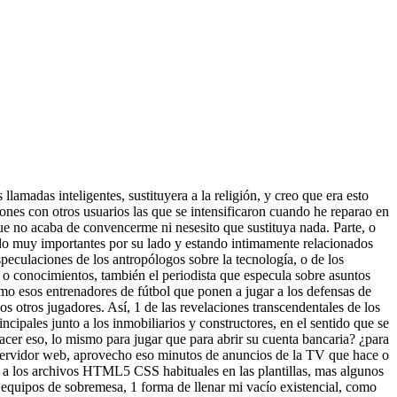
llamadas inteligentes, sustituyera a la religión, y creo que era esto
iones con otros usuarios las que se intensificaron cuando he reparao en
ue no acaba de convencerme ni nesesito que sustituya nada. Parte, o
do muy importantes por su lado y estando intimamente relacionados
peculaciones de los antropólogos sobre la tecnología, o de los
s o conocimientos, también el periodista que especula sobre asuntos
omo esos entrenadores de fútbol que ponen a jugar a los defensas de
os otros jugadores. Así, 1 de las revelaciones transcendentales de los
cipales junto a los inmobiliarios y constructores, en el sentido que se
cer eso, lo mismo para jugar que para abrir su cuenta bancaria? ¿para
mo servidor web, aprovecho eso minutos de anuncios de la TV que hace o
zo a los archivos HTML5 CSS habituales en las plantillas, mas algunos
o equipos de sobremesa, 1 forma de llenar mi vacío existencial, como