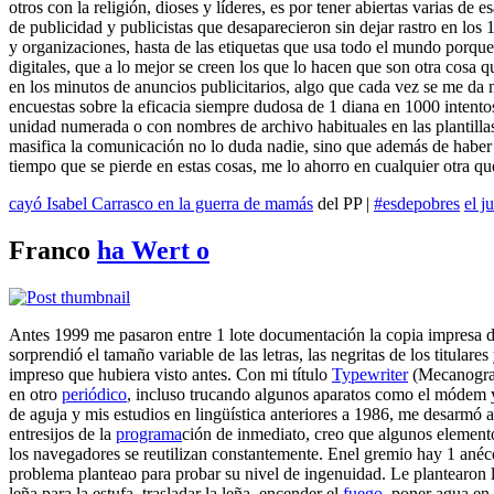
otros con la religión, dioses y líderes, es por tener abiertas varias d
de publicidad y publicistas que desaparecieron sin dejar rastro en los 1
y organizaciones, hasta de las etiquetas que usa todo el mundo porque 
digitales, que a lo mejor se creen los que lo hacen que son otra cosa 
en los minutos de anuncios publicitarios, algo que cada vez se me da
encuestas sobre la eficacia siempre dudosa de 1 diana en 1000 intentos,
unidad numerada o con nombres de archivo habituales en las plantilla
masifica la comunicación no lo duda nadie, sino que además de haber p
tiempo que se pierde en estas cosas, me lo ahorro en cualquier otra 
cayó Isabel Carrasco en la guerra de mamás
del PP
|
#esdepobres
el j
Franco
ha Wert o
Antes 1999 me pasaron entre 1 lote documentación la copia impresa 
sorprendió el tamaño variable de las letras, las negritas de los titulares
impreso que hubiera visto antes. Con mi título
Typewriter
(Mecanografí
en otro
periódico
, incluso trucando algunos aparatos como el módem y e
de aguja y mis estudios en lingüística anteriores a 1986, me desarmó 
entresijos de la
programa
ción de inmediato, creo que algunos elemento
los navegadores se reutilizan constantemente. Enel gremio hay 1 anécd
problema planteao para probar su nivel de ingenuidad. Le plantearon l
leña para la estufa, trasladar la leña, encender el
fuego
, poner agua en 