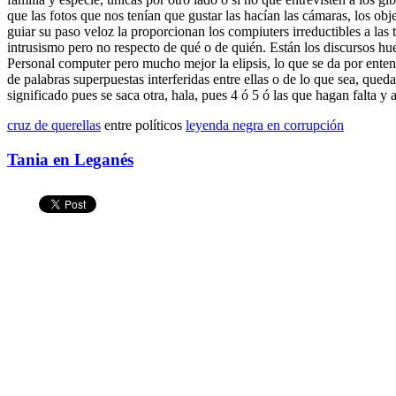
que las fotos que nos tenían que gustar las hacían las cámaras, los obje
guiar su paso veloz la proporcionan los compiuters irreductibles a la
intrusismo pero no respecto de qué o de quién. Están los discursos hu
Personal computer pero mucho mejor la elipsis, lo que se da por ente
de palabras superpuestas interferidas entre ellas o de lo que sea, qued
significado pues se saca otra, hala, pues 4 ó 5 ó las que hagan falta y a
cruz de querellas
entre políticos
leyenda negra en corrupción
Tania en Leganés