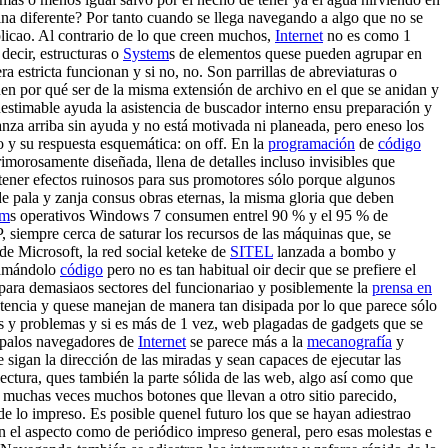
utina diferente? Por tanto cuando se llega navegando a algo que no se
xplicao. Al contrario de lo que creen muchos,
Internet
no es como 1
s decir, estructuras o
System
s de elementos quese pueden agrupar en
estricta funcionan y si no, no. Son parrillas de abreviaturas o
en por qué ser de la misma extensión de archivo en el que se anidan y
nestimable ayuda la asistencia de buscador interno ensu preparación y
nza arriba sin ayuda y no está motivada ni planeada, pero eneso los
o y su respuesta esquemática: on off. En la
programación
de
código
rimorosamente diseñada, llena de detalles incluso invisibles que
 tener efectos ruinosos para sus promotores sólo porque algunos
e pala y zanja consus obras eternas, la misma gloria que deben
em
s operativos Windows 7 consumen entrel 90 % y el 95 % de
iempre cerca de saturar los recursos de las máquinas que, se
e Microsoft, la red social keteke de
SITEL
lanzada a bombo y
llamándolo
código
pero no es tan habitual oir decir que se prefiere el
 para demasiaos sectores del funcionariao y posiblemente la
prensa en
stencia y quese manejan de manera tan disipada por lo que parece sólo
as y problemas y si es más de 1 vez, web plagadas de gadgets que se
palos navegadores de
Internet
se parece más a la
mecanografía
y
 sigan la dirección de las miradas y sean capaces de ejecutar las
lectura, ques también la parte sólida de las web, algo así como que
n muchas veces muchos botones que llevan a otro sitio parecido,
e lo impreso. Es posible quenel futuro los que se hayan adiestrao
n el aspecto como de periódico impreso general, pero esas molestas e