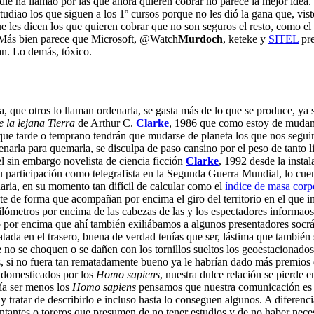
die ha llamao por las que ahora quieren cobrar no parece la mejor idea.
tudiao los que siguen a los 1º cursos porque no les dió la gana que, vis
ue les dicen los que quieren cobrar que no son seguros el resto, como e
. Más bien parece que Microsoft, @Watch
Murdoch
, keteke y
SITEL
pre
an. Lo demás, tóxico.
a, que otros lo llaman ordenarla, se gasta más de lo que se produce, ya
 la lejana Tierra
de Arthur C.
Clarke
, 1986 que como estoy de mudan
ue tarde o temprano tendrán que mudarse de planeta los que nos seguir
enarla para quemarla, se disculpa de paso cansino por el peso de tanto li
del sin embargo novelista de ciencia ficción
Clarke
, 1992 desde la insta
su participación como telegrafista en la Segunda Guerra Mundial, lo c
naria, en su momento tan difícil de calcular como el
índice de masa corp
ante de forma que acompañan por encima el giro del territorio en el que 
 kilómetros por encima de las cabezas de las y los espectadores informao
o por encima que ahí también exiliábamos a algunos presentadores socráti
ada en el trasero, buena de verdad tenías que ser, lástima que también 
ue no se choquen o se dañen con los tornillos sueltos los geoestacionado
, si no fuera tan rematadamente bueno ya le habrían dado más premios
s domesticados por los
Homo sapiens
, nuestra dulce relación se pierde e
a ser menos los
Homo sapiens
pensamos que nuestra comunicación es l
y tratar de describirlo e incluso hasta lo conseguen algunos. A diferenc
 cantantes o toreros que presumen de no tener estudios y de no haber nec