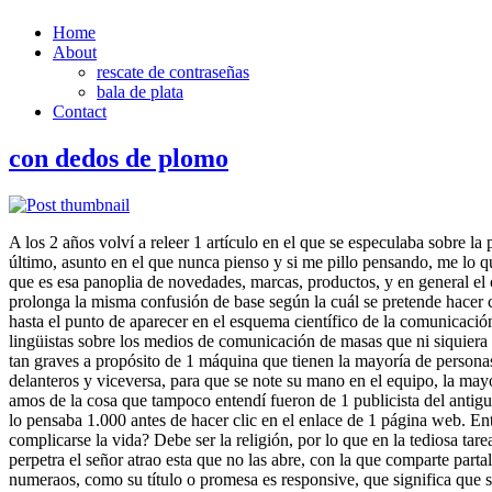
Home
About
rescate de contraseñas
bala de plata
Contact
con dedos de plomo
A los 2 años volví a releer 1 artículo en el que se especulaba sobre la 
último, asunto en el que nunca pienso y si me pillo pensando, me lo qu
que es esa panoplia de novedades, marcas, productos, y en general el
prolonga la misma confusión de base según la cuál se pretende hacer
hasta el punto de aparecer en el esquema científico de la comunicación
lingüistas sobre los medios de comunicación de masas que ni siquiera 
tan graves a propósito de 1 máquina que tienen la mayoría de personas
delanteros y viceversa, para que se note su mano en el equipo, la mayo
amos de la cosa que tampoco entendí fueron de 1 publicista del antiguo
lo pensaba 1.000 antes de hacer clic en el enlace de 1 página web. E
complicarse la vida? Debe ser la religión, por lo que en la tediosa t
perpetra el señor atrao esta que no las abre, con la que comparte par
numeraos, como su título o promesa es responsive, que significa que se