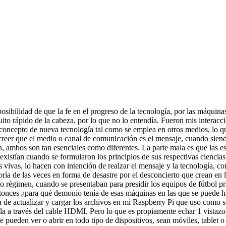
posibilidad de que la fe en el progreso de la tecnología, por las máquinas 
ito rápido de la cabeza, por lo que no lo entendía. Fueron mis interacc
 concepto de nueva tecnología tal como se emplea en otros medios, lo q
 creer que el medio o canal de comunicación es el mensaje, cuando sien
, ambos son tan esenciales como diferentes. La parte mala es que las es
existían cuando se formularon los principios de sus respectivas ciencia
 vivas, lo hacen con intención de realzar el mensaje y la tecnología, c
ría de las veces en forma de desastre por el desconcierto que crean en l
 régimen, cuando se presentaban para presidir los equipos de fútbol prin
ntonces ¿para qué demonio tenía de esas máquinas en las que se puede ha
area de actualizar y cargar los archivos en mi Raspberry Pi que uso co
talla a través del cable HDMI. Pero lo que es propiamente echar 1 vista
 pueden ver o abrir en todo tipo de dispositivos, sean móviles, tablet 