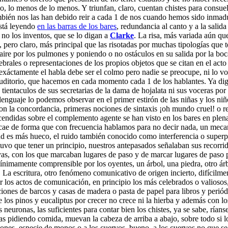
o, lo menos de lo menos. Y triunfan, claro, cuentan chistes para consuelo 
mbién nos las han debido reir a cada 1 de nos cuando hemos sido inmadu
está leyendo
en las barras de los bares
, redundancia al canto y a la salida
 no los inventos, que se lo digan a
Clarke
. La risa, más variada aún q
, pero claro, más principal que las risotadas por muchas tipologías que
re por los pulmones y poniendo o no ostáculos en su salida por la boca
brales o representaciones de los propios objetos que se citan en el acto
xáctamente el habla debe ser el colmo pero nadie se preocupe, ni lo voy 
uditorio, que hacemos en cada momento cada 1 de los hablantes. Ya dig
ientaculos de sus secretarias de la dama de hojalata ni sus voceras por e
 lenguaje lo podemos observar en el primer estirón de las niñas y los ni
con la concordancia, primeras nociones de sintaxis ¡oh mundo cruel! o rel
didas sobre el complemento agente se han visto en los bares en plenas 
 cae de forma que con frecuencia hablamos para no decir nada, un meca
idad es más hueco, el ruido también conocido como interferencia o super
tuvo que tener un principio, nuestros antepasados señalaban sus recorrid
eyas, con los que marcaban lugares de paso y de marcar lugares de paso
mínimamente comprensible por los oyentes, un árbol, una piedra, otro árb
o. La escritura, otro fenómeno comunicativo de origen incierto, difícil
ar los actos de comunicación, en principio los más celebrados o valiosos
ciones de barcos y casas de madera o pasta de papel para libros y perió
 los pinos y eucaliptus por crecer no crece ni la hierba y además con los
uronas, las suficientes para contar bien los chistes, ya se sabe, ríans
as pidiendo comida, muevan la cabeza de arriba a abajo, sobre todo si lo
 gibones, especie de monos o a los cuervos, bueno, a los cuervos no que