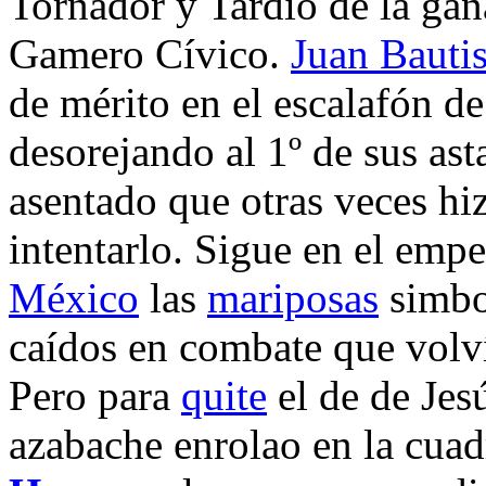
Tornador y Tardío de la gan
Gamero Cívico.
Juan Bautis
de mérito en el escalafón d
desorejando al 1º de sus as
asentado que otras veces hi
intentarlo. Sigue en el empe
México
las
mariposas
simbol
caídos en combate que volví
Pero para
quite
el de de Jes
azabache enrolao en la cuadr