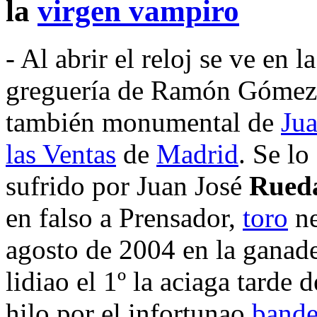
la
virgen vampiro
- Al abrir el reloj se ve en 
greguería de Ramón Góme
también monumental de
Jua
las Ventas
de
Madrid
. Se lo
sufrido por Juan José
Rued
en falso a Prensador,
toro
ne
agosto de 2004 en la ganad
lidiao el 1º la aciaga tarde
hilo por el infortunao
bande