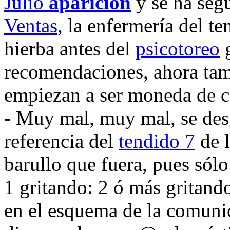
Julio
aparición
y se ha seg
Ventas
, la enfermería del t
hierba antes del
psicotoreo
g
recomendaciones, ahora tam
empiezan a ser moneda de ca
- Muy mal, muy mal, se desg
referencia del
tendido 7
de l
barullo que fuera, pues sól
1 gritando: 2 ó más gritando
en el esquema de la comun