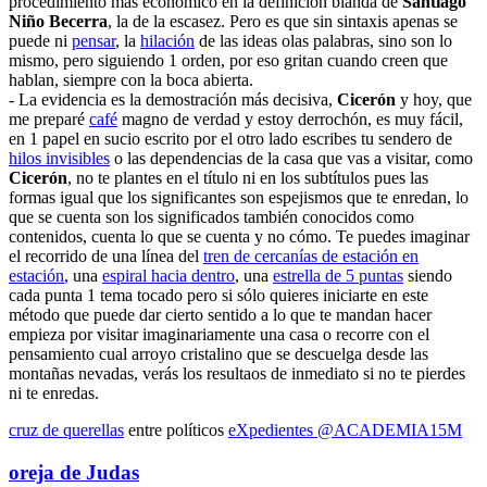
procedimiento más económico en la definición blanda de
Santiago
Niño Becerra
, la de la escasez. Pero es que sin sintaxis apenas se
puede ni
pensar
, la
hilación
de las ideas olas palabras, sino son lo
mismo, pero siguiendo 1 orden, por eso gritan cuando creen que
hablan, siempre con la boca abierta.
- La evidencia es la demostración más decisiva,
Cicerón
y hoy, que
me preparé
café
magno de verdad y estoy derrochón, es muy fácil,
en 1 papel en sucio escrito por el otro lado escribes tu sendero de
hilos invisibles
o las dependencias de la casa que vas a visitar, como
Cicerón
, no te plantes en el título ni en los subtítulos pues las
formas igual que los significantes son espejismos que te enredan, lo
que se cuenta son los significados también conocidos como
contenidos, cuenta lo que se cuenta y no cómo. Te puedes imaginar
el recorrido de una línea del
tren de cercanías de estación en
estación
, una
espiral hacia dentro
, una
estrella de 5 puntas
siendo
cada punta 1 tema tocado pero si sólo quieres iniciarte en este
método que puede dar cierto sentido a lo que te mandan hacer
empieza por visitar imaginariamente una casa o recorre con el
pensamiento cual arroyo cristalino que se descuelga desde las
montañas nevadas, verás los resultaos de inmediato si no te pierdes
ni te enredas.
cruz de querellas
entre políticos
eXpedientes @ACADEMIA15M
oreja de Judas