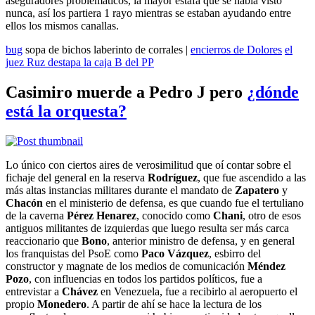
aseguradores problemáticos, la mayor estafa que se había visto
nunca, así los partiera 1 rayo mientras se estaban ayudando entre
ellos los mismos canallas.
bug
sopa de bichos
laberinto de corrales |
encierros de Dolores
el
juez Ruz destapa la caja B del PP
Casimiro muerde a Pedro J pero
¿dónde
está la orquesta?
Lo único con ciertos aires de verosimilitud que oí contar sobre el
fichaje del general en la reserva
Rodríguez
, que fue ascendido a las
más altas instancias militares durante el mandato de
Zapatero
y
Chacón
en el ministerio de defensa, es que cuando fue el tertuliano
de la caverna
Pérez Henarez
, conocido como
Chani
, otro de esos
antiguos militantes de izquierdas que luego resulta ser más carca
reaccionario que
Bono
, anterior ministro de defensa, y en general
los franquistas del PsoE como
Paco Vázquez
, esbirro del
constructor y magnate de los medios de comunicación
Méndez
Pozo
, con influencias en todos los partidos políticos, fue a
entrevistar a
Chávez
en Venezuela, fue a recibirlo al aeropuerto el
propio
Monedero
. A partir de ahí se hace la lectura de los