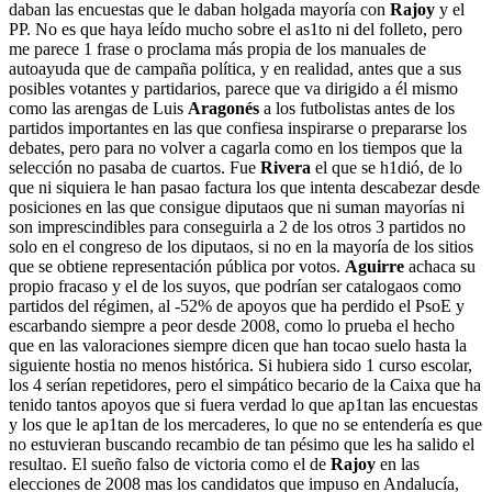
daban las encuestas que le daban holgada mayoría con
Rajoy
y el
PP. No es que haya leído mucho sobre el as1to ni del folleto, pero
me parece 1 frase o proclama más propia de los manuales de
autoayuda que de campaña política, y en realidad, antes que a sus
posibles votantes y partidarios, parece que va dirigido a él mismo
como las arengas de Luis
Aragonés
a los futbolistas antes de los
partidos importantes en las que confiesa inspirarse o prepararse los
debates, pero para no volver a cagarla como en los tiempos que la
selección no pasaba de cuartos. Fue
Rivera
el que se h1dió, de lo
que ni siquiera le han pasao factura los que intenta descabezar desde
posiciones en las que consigue diputaos que ni suman mayorías ni
son imprescindibles para conseguirla a 2 de los otros 3 partidos no
solo en el congreso de los diputaos, si no en la mayoría de los sitios
que se obtiene representación pública por votos.
Aguirre
achaca su
propio fracaso y el de los suyos, que podrían ser catalogaos como
partidos del régimen, al -52% de apoyos que ha perdido el PsoE y
escarbando siempre a peor desde 2008, como lo prueba el hecho
que en las valoraciones siempre dicen que han tocao suelo hasta la
siguiente hostia no menos histórica. Si hubiera sido 1 curso escolar,
los 4 serían repetidores, pero el simpático becario de la Caixa que ha
tenido tantos apoyos que si fuera verdad lo que ap1tan las encuestas
y los que le ap1tan de los mercaderes, lo que no se entendería es que
no estuvieran buscando recambio de tan pésimo que les ha salido el
resultao. El sueño falso de victoria como el de
Rajoy
en las
elecciones de 2008 mas los candidatos que impuso en Andalucía,