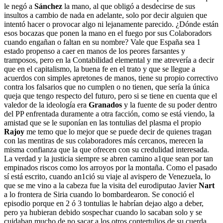
le negó a
Sánchez
la mano, al que obligó a desdecirse de sus
insultos a cambio de nada en adelante, solo por decir alguien que
intentó hacer o provocar algo ni lejanamente parecido. ¿Dónde están
esos bocazas que ponen la mano en el fuego por sus Colaboradors
cuando engañan o faltan en su nombre? Vale que España sea 1
estado propenso a caer en manos de los peores farsantes y
tramposos, pero en la Contabilidad elemental y me atrevería a decir
que en el capitalismo, la buena fe en el trato y que se llegue a
acuerdos con simples apretones de manos, tiene su propio correctivo
contra los falsarios que no cumplen o no tienen, que sería la única
queja que tengo respecto del futuro, pero si se tiene en cuenta que el
valedor de la ideología era
Granados
y la fuente de su poder dentro
del PP enfrentada duramente a otra facción, como se está viendo, la
amistad que se le suponían en las tontulias del plasma el propio
Rajoy
me temo que lo mejor que se puede decir de quienes tragan
con las mentiras de sus colaboradores más cercanos, merecen la
misma confianza que la que ofrecen con su credulidad interesada.
La verdad y la justicia siempre se abren camino a1que sean por tan
empinados riscos como los arroyos por la montaña. Como el pasado
sí está escrito, cuando an1ció su viaje al avispero de Venezuela, lo
que se me vino a la cabeza fue la visita del eurodiputao Javier
Nart
a lo frontera de Siria cuando lo bombardearon. Se conoció el
episodio porque en 2 ó 3 tontulias le habrían dejao algo a deber,
pero ya hubieran debido sospechar cuando lo sacaban solo y se
cuidaban mucho de no sacar a los otros contertulios de su cuerda