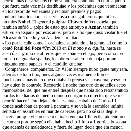
perroflautas desarrapaos como si hubiera continuidad entre aquello
que fuera cada vez más desdibujao y los podemitas que veraneaban
en los resort de Venezuela y recibían premios y pagos
multimillonarios por sus servicios a otros gobiernos que ni los
premios
Nobel
. El general golpista
Chávez
de Venezuela, que
también sufrió 1 golpe de estao que atribuyó a
Aznar
, también
estuvo en España por esos años, pero el sitio que quiso visitar fue el
Alcázar de Toledo y su Academia militar.
- Iba por la calle como 1 cachalote saludando a la gente, tal como lo
contó
Raúl del Pozo
#7m 2013 en
El mono y el águila
, hasta se
acercó a 1 grupo de obreros que estaban en el tajo, pero como iba
rodeao de guardaespaldas, los obreros salieron de naja porque
ninguno tenía papeles, y el caudillo gritaba:
- Compañeros, compañeros. En #15m siempre hubo gente muy rara,
además de todo tipo, pues algunas veces realmente fuimos
muchísimos más de lo que contaba la prensa y su caverna, y eso no
hay quien lo controle. Recuerdo 1 noche tras otro de aquellos actos
memorables, del que me enteré después que había sido retransmitido
por los telediarios de medio mundo en riguroso directo, que se me
ocurrió hacer 1 foto lejana de la estatua a caballo de Carlos III,
donde acababan de poner 1 pancarta y se veía la asamblea infinita
sentada en asamblea en mar de cabezas, pero no sé si la llegué
hacerla porque ví como se me tiraba encima 1 fierecilla pidiéndome
la cámara porque según ella había hecho 1 foto a 1 gordita buscona
que además de maleducada y fuera de lugar, decía que era menor.