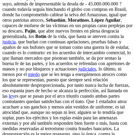
suyo, además de impresentable la deuda de - 45.000.000.000 ?
cuando todavía seguía hinchando el globo con compras en Brasil,
donde ha comprometido cablear la selva del Amazonas, igual que
otros patriotas atroces,
Sebastián
,
Moratinos
,
López Aguilar
,
capaces de mofarse de las víctimas en sus propias caras perplejas por
su descaro,
Pajín
, que abre nuevos frentes en plena desgracia
generalizada, los
Botín
de la vida, que hasta se atreven contra la
justicia
, que burlan con continuas apelaciones, pruebas falsas y
apaños de sus bufones que se toman como una guerra lo de estafar,
cuando es lo contrario: en los acuerdos de intercambio comercial, lo
que llaman mercados que pisotean también, se da por sentao la
buena fe de las partes, y los acuerdos se refrendan con apretones de
manos y no por bloqueos y actuaciones
judiciales
, lo último, ni
menos por el
miedo
que se les tenga a energúmenos atroces como
los que se representan, puesto que siempre será relación
absolutamente desproporcionada, por tanto nunca lucha de fuerzas,
eso espanta pues de hecho se alcanza la perfección, así llamada en
las
ley
es que se pasan por el arco triunfo cuando ambas partes
contratantes quedan satisfechas con el trato. Que 1 estafador atroz
acuchare a sus ganchos y menos aún vestidos de uniforme, es tal
atrocidad que, aunque no sepan ni leer, alguien se lo tendría que
soplar, pues los ejércitos y los espías están para las amenazas
externas y por ahí también responden bien fuerte o más, hasta con
medidas reservadas al terrorismo contra fraudes bancarios. La
desproporción es la mejor respuesta, sino la única, contra la