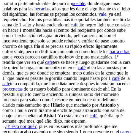
por otra parte intraducible de puro im
posible
, donde sigue unas
palabras para las
becaria
s, a los que les den: el significante es el lobo
del significao, las formas se papean los contenidos,
vale
, ya está
requetedicho. En mis pesadillas más insoportables también me tiro la
cama de 1 salto y hasta enciendo mi
cafe
tito negro light que consiste
en hacer 1 montañita hacia el centro del recipiente por donde sube
como 1 exhalación el agua hirviendo, pelín americano con el
inconveniente que solo se puede rebajar y enfriar de paso conotro
chorrito de agua fría si se precisa su rápido efecto ligeramente
euforizante, pero no liofilizar concentrao como los de los
barra o bar
que a veces parecen carajillos molotov de puro masticables. 1º
tendría que ver en qué
cafe
tera se hace y luego quedarme con la cara
de quien lo haga, sino no cotizo ni en el
café
ni en las apuestas por
demás, que es por donde se empieza, meto dudas en la gente que lo
1º que hace es pasarte la gorrilla cuando llegas hasta por 1
café
de la
cafe
tera compartida, que inmediatamente después intentarán hacerse
proxenetas
de tu magro bolsillo para dominarte desde ahí. En la
pesadilla que lo cuento enciendo la ruinosa radio del momento
preparao para saltar como 1 resorte en medio de otro delirante
alarido más camacho que
Hilario
que machado por
Antonio
y
como 1 mula cerril tirarme al enchufe para arrancarlo con saña de
cuajo si me sueltan al
Bisbal
. Ya está armao el
café
, qué día, qué
semana, qué mes, qué año, digo, me esperan.
-
¿Y ésto por qué?
, pues en los sueños más profundos que me
recuerdo acabo cayendo que sigo siendo 1 poco creyente en el
cargo