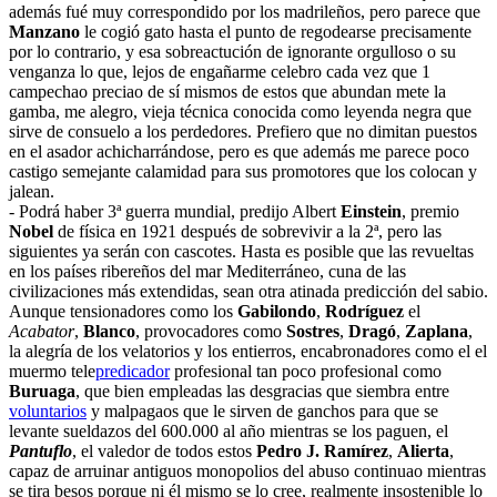
además fué muy correspondido por los madrileños, pero parece que
Manzano
le cogió gato hasta el punto de regodearse precisamente
por lo contrario, y esa sobreactución de ignorante orgulloso o su
venganza lo que, lejos de engañarme celebro cada vez que 1
campechao preciao de sí mismos de estos que abundan mete la
gamba, me alegro, vieja técnica conocida como leyenda negra que
sirve de consuelo a los perdedores. Prefiero que no dimitan puestos
en el asador achicharrándose, pero es que además me parece poco
castigo semejante calamidad para sus promotores que los colocan y
jalean.
- Podrá haber 3ª guerra mundial, predijo Albert
Einstein
, premio
Nobel
de física en 1921 después de sobrevivir a la 2ª, pero las
siguientes ya serán con cascotes. Hasta es posible que las revueltas
en los países ribereños del mar Mediterráneo, cuna de las
civilizaciones más extendidas, sean otra atinada predicción del sabio.
Aunque tensionadores como los
Gabilondo
,
Rodríguez
el
Acabator
,
Blanco
, provocadores como
Sostres
,
Dragó
,
Zaplana
,
la alegría de los velatorios y los entierros, encabronadores como el el
muermo tele
predicador
profesional tan poco profesional como
Buruaga
, que bien empleadas las desgracias que siembra entre
voluntarios
y malpagaos que le sirven de ganchos para que se
levante sueldazos del 600.000 al año mientras se los paguen, el
Pantuflo
, el valedor de todos estos
Pedro J. Ramírez
,
Alierta
,
capaz de arruinar antiguos monopolios del abuso continuao mientras
se tira besos porque ni él mismo se lo cree, realmente insostenible lo