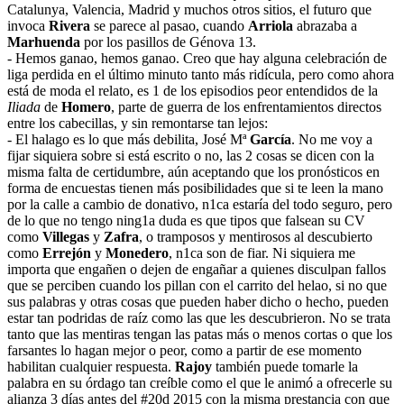
Catalunya, Valencia, Madrid y muchos otros sitios, el futuro que
invoca
Rivera
se parece al pasao, cuando
Arriola
abrazaba a
Marhuenda
por los pasillos de Génova 13.
- Hemos ganao, hemos ganao. Creo que hay alguna celebración de
liga perdida en el último minuto tanto más ridícula, pero como ahora
está de moda el relato, es 1 de los episodios peor entendidos de la
Iliada
de
Homero
, parte de guerra de los enfrentamientos directos
entre los cabecillas, y sin remontarse tan lejos:
- El halago es lo que más debilita, José Mª
García
. No me voy a
fijar siquiera sobre si está escrito o no, las 2 cosas se dicen con la
misma falta de certidumbre, aún aceptando que los pronósticos en
forma de encuestas tienen más posibilidades que si te leen la mano
por la calle a cambio de donativo, n1ca estaría del todo seguro, pero
de lo que no tengo ning1a duda es que tipos que falsean su CV
como
Villegas
y
Zafra
, o tramposos y mentirosos al descubierto
como
Errejón
y
Monedero
, n1ca son de fiar. Ni siquiera me
importa que engañen o dejen de engañar a quienes disculpan fallos
que se perciben cuando los pillan con el carrito del helao, si no que
sus palabras y otras cosas que pueden haber dicho o hecho, pueden
estar tan podridas de raíz como las que les descubrieron. No se trata
tanto que las mentiras tengan las patas más o menos cortas o que los
farsantes lo hagan mejor o peor, como a partir de ese momento
habilitan cualquier respuesta.
Rajoy
también puede tomarle la
palabra en su órdago tan creíble como el que le animó a ofrecerle su
alianza 3 días antes del #20d 2015 con la misma prestancia con que