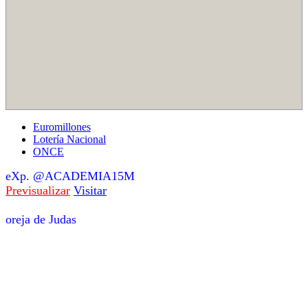
Euromillones
Lotería Nacional
ONCE
eXp. @ACADEMIA15M
Previsualizar
Visitar
oreja de Judas