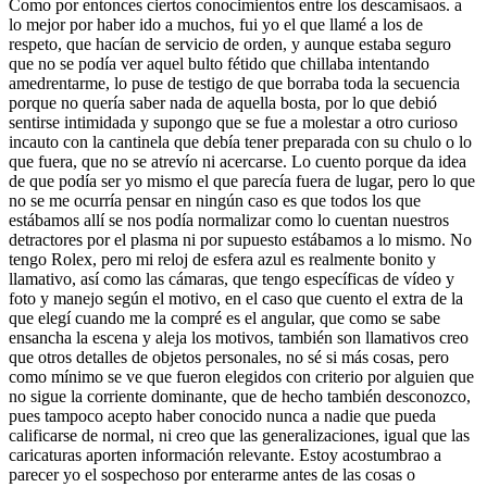
Como por entonces ciertos conocimientos entre los descamisaos. a
lo mejor por haber ido a muchos, fui yo el que llamé a los de
respeto, que hacían de servicio de orden, y aunque estaba seguro
que no se podía ver aquel bulto fétido que chillaba intentando
amedrentarme, lo puse de testigo de que borraba toda la secuencia
porque no quería saber nada de aquella bosta, por lo que debió
sentirse intimidada y supongo que se fue a molestar a otro curioso
incauto con la cantinela que debía tener preparada con su chulo o lo
que fuera, que no se atrevío ni acercarse. Lo cuento porque da idea
de que podía ser yo mismo el que parecía fuera de lugar, pero lo que
no se me ocurría pensar en ningún caso es que todos los que
estábamos allí se nos podía normalizar como lo cuentan nuestros
detractores por el plasma ni por supuesto estábamos a lo mismo. No
tengo Rolex, pero mi reloj de esfera azul es realmente bonito y
llamativo, así como las cámaras, que tengo específicas de vídeo y
foto y manejo según el motivo, en el caso que cuento el extra de la
que elegí cuando me la compré es el angular, que como se sabe
ensancha la escena y aleja los motivos, también son llamativos creo
que otros detalles de objetos personales, no sé si más cosas, pero
como mínimo se ve que fueron elegidos con criterio por alguien que
no sigue la corriente dominante, que de hecho también desconozco,
pues tampoco acepto haber conocido nunca a nadie que pueda
calificarse de normal, ni creo que las generalizaciones, igual que las
caricaturas aporten información relevante. Estoy acostumbrao a
parecer yo el sospechoso por enterarme antes de las cosas o