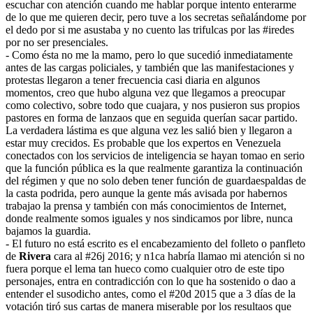
escuchar con atención cuando me hablar porque intento enterarme
de lo que me quieren decir, pero tuve a los secretas señalándome por
el dedo por si me asustaba y no cuento las trifulcas por las #iredes
por no ser presenciales.
- Como ésta no me la mamo, pero lo que sucedió inmediatamente
antes de las cargas policiales, y también que las manifestaciones y
protestas llegaron a tener frecuencia casi diaria en algunos
momentos, creo que hubo alguna vez que llegamos a preocupar
como colectivo, sobre todo que cuajara, y nos pusieron sus propios
pastores en forma de lanzaos que en seguida querían sacar partido.
La verdadera lástima es que alguna vez les salió bien y llegaron a
estar muy crecidos. Es probable que los expertos en Venezuela
conectados con los servicios de inteligencia se hayan tomao en serio
que la función pública es la que realmente garantiza la continuación
del régimen y que no solo deben tener función de guardaespaldas de
la casta podrida, pero aunque la gente más avisada por habernos
trabajao la prensa y también con más conocimientos de Internet,
donde realmente somos iguales y nos sindicamos por libre, nunca
bajamos la guardia.
- El futuro no está escrito es el encabezamiento del folleto o panfleto
de
Rivera
cara al #26j 2016; y n1ca habría llamao mi atención si no
fuera porque el lema tan hueco como cualquier otro de este tipo
personajes, entra en contradicción con lo que ha sostenido o dao a
entender el susodicho antes, como el #20d 2015 que a 3 días de la
votación tiró sus cartas de manera miserable por los resultaos que