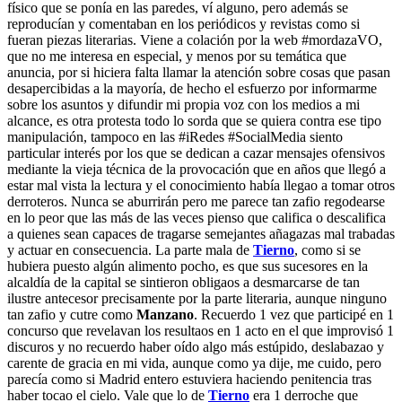
físico que se ponía en las paredes, ví alguno, pero además se
reproducían y comentaban en los periódicos y revistas como si
fueran piezas literarias. Viene a colación por la web #mordazaVO,
que no me interesa en especial, y menos por su temática que
anuncia, por si hiciera falta llamar la atención sobre cosas que pasan
desapercibidas a la mayoría, de hecho el esfuerzo por informarme
sobre los asuntos y difundir mi propia voz con los medios a mi
alcance, es otra protesta todo lo sorda que se quiera contra ese tipo
manipulación, tampoco en las #iRedes #SocialMedia siento
particular interés por los que se dedican a cazar mensajes ofensivos
mediante la vieja técnica de la provocación que en años que llegó a
estar mal vista la lectura y el conocimiento había llegao a tomar otros
derroteros. Nunca se aburrirán pero me parece tan zafio regodearse
en lo peor que las más de las veces pienso que califica o descalifica
a quienes sean capaces de tragarse semejantes añagazas mal trabadas
y actuar en consecuencia. La parte mala de
Tierno
, como si se
hubiera puesto algún alimento pocho, es que sus sucesores en la
alcaldía de la capital se sintieron obligaos a desmarcarse de tan
ilustre antecesor precisamente por la parte literaria, aunque ninguno
tan zafio y cutre como
Manzano
. Recuerdo 1 vez que participé en 1
concurso que revelavan los resultaos en 1 acto en el que improvisó 1
discuros y no recuerdo haber oído algo más estúpido, deslabazao y
carente de gracia en mi vida, aunque como ya dije, me cuido, pero
parecía como si Madrid entero estuviera haciendo penitencia tras
haber tocao el cielo. Vale que lo de
Tierno
era 1 derroche que