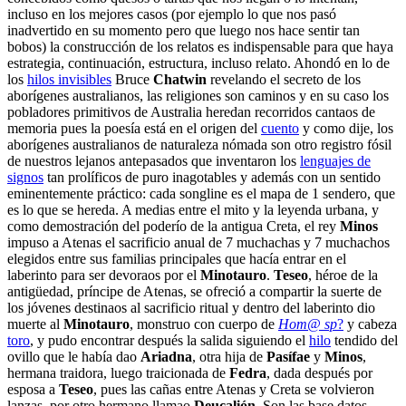
incluso en los mejores casos (por ejemplo lo que nos pasó
inadvertido en su momento pero que luego nos hace sentir tan
bobos) la construcción de los relatos es indispensable para que haya
estrategia, continuación, estructura, incluso relato. Ahondó en lo de
los
hilos invisibles
Bruce
Chatwin
revelando el secreto de los
aborígenes australianos, las religiones son caminos y en su caso los
pobladores primitivos de Australia heredan recorridos cantaos de
memoria pues la poesía está en el origen del
cuento
y como dije, los
aborígenes australianos de naturaleza nómada son otro registro fósil
de nuestros lejanos antepasados que inventaron los
lenguajes de
signos
tan prolíficos de puro inagotables y además con un sentido
eminentemente práctico: cada songline es el mapa de 1 sendero, que
es lo que se hereda. A medias entre el mito y la leyenda urbana, y
como demostración del poderío de la antigua Creta, el rey
Minos
impuso a Atenas el sacrificio anual de 7 muchachas y 7 muchachos
elegidos entre sus familias principales que hacía entrar en el
laberinto para ser devoraos por el
Minotauro
.
Teseo
, héroe de la
antigüedad, príncipe de Atenas, se ofreció a compartir la suerte de
los jóvenes destinaos al sacrificio ritual y dentro del laberinto dio
muerte al
Minotauro
, monstruo con cuerpo de
Hom@ sp
?
y cabeza
toro
, y pudo encontrar después la salida siguiendo el
hilo
tendido del
ovillo que le había dao
Ariadna
, otra hija de
Pasífae
y
Minos
,
hermana traidora, luego traicionada de
Fedra
, dada después por
esposa a
Teseo
, pues las cañas entre Atenas y Creta se volvieron
lanzas, por otro hermano llamao
Deucalión
. Son las base datos