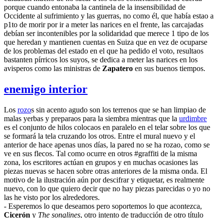
porque cuando entonaba la cantinela de la insensibilidad de
Occidente al sufrimiento y las guerras, no como él, que había estao a
p1to de morir por ir a meter las narices en el frente, las carcajadas
debían ser incontenibles por la solidaridad que merece 1 tipo de los
que heredan y mantienen cuentas en Suiza que en vez de ocuparse
de los problemas del estado en el que ha pedido el voto, resultaos
bastanten pírricos los suyos, se dedica a meter las narices en los
avisperos como las ministras de
Zapatero
en sus buenos tiempos.
enemigo interior
Los
rozo
s sin acento agudo son los terrenos que se han limpiao de
malas yerbas y preparaos para la siembra mientras que la
urdimbre
es el conjunto de hilos colocaos en paralelo en el telar sobre los que
se formará la tela cruzando los otros. Entre el mural nuevo y el
anterior de hace apenas unos días, la pared no se ha rozao, como se
ve en sus flecos. Tal como ocurre en otros #graffiti de la misma
zona, los escritores actúan en grupos y en muchas ocasiones las
piezas nuevas se hacen sobre otras anteriores de la misma onda. El
motivo de la ilustración aún por descifrar y etiquetar, es realmente
nuevo, con lo que quiero decir que no hay piezas parecidas o yo no
las he visto por los alrededores.
- Esperemos lo que deseamos pero soportemos lo que acontezca,
Cicerón
y
The songlines
, otro intento de traducción de otro título