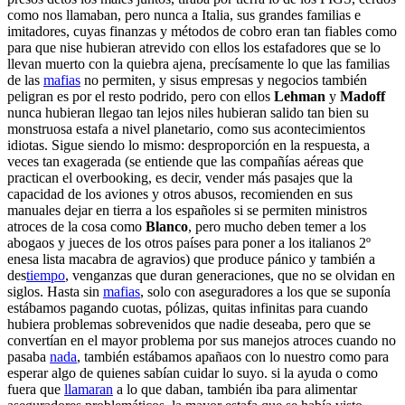
como nos llamaban, pero nunca a Italia, sus grandes familias e
imitadores, cuyas finanzas y métodos de cobro eran tan fiables como
para que nise hubieran atrevido con ellos los estafadores que se lo
llevan muerto con la quiebra ajena, precísamente lo que las familias
de las
mafias
no permiten, y sisus empresas y negocios también
peligran es por el resto podrido, pero con ellos
Lehman
y
Madoff
nunca hubieran llegao tan lejos niles hubieran salido tan bien su
monstruosa estafa a nivel planetario, como sus acontecimientos
idiotas. Sigue siendo lo mismo: desproporción en la respuesta, a
veces tan exagerada (se entiende que las compañías aéreas que
practican el overbooking, es decir, vender más pasajes que la
capacidad de los aviones y otros abusos, recomienden en sus
manuales dejar en tierra a los españoles si se permiten ministros
atroces de la cosa como
Blanco
, pero mucho deben temer a los
abogaos y jueces de los otros países para poner a los italianos 2º
enesa lista macabra de agravios) que produce pánico y también a
des
tiempo
, venganzas que duran generaciones, que no se olvidan en
siglos. Hasta sin
mafias
, solo con aseguradores a los que se suponía
estábamos pagando cuotas, pólizas, quitas infinitas para cuando
hubiera problemas sobrevenidos que nadie deseaba, pero que se
convertían en el mayor problema por sus manejos atroces cuando no
pasaba
nada
, también estábamos apañaos con lo nuestro como para
esperar algo de quienes sabían cuidar lo suyo. si la ayuda o como
fuera que
llamaran
a lo que daban, también iba para alimentar