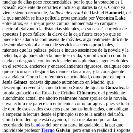
muchas de ellas poco recomendables, por lo que la votación es 1
ocasión excelente de cerrarles e incluso quitarles la caja. Como ya
viente siendo recurrente,
La llave de cristal
de Dashiel
Hammett
, de
la que también se hizo película protagonizada por
Veronica Lake
entre otros, es la mejor pieza cultural ambientada en campaña
electoral. Salvando la distancias siderales, en su caso 1 corredor de
apuestas 1 poco fullero, la clave de la caja fuerte creo yo que se
puede trasladar a la contraseña de móviles, algo realmente difícil de
desentrañar solo al alcance de servicios secretos principales,
mientras que las palizas, peleas e incuso asesinatos de la novela y la
película, algo parecido a la muerte en vida, zombificación como la
caída en desgracia con todos los teléfonos pinchaos, agentes dobles
en el servicio, encierros y encarcelamientos rigurosos, cualquier otro
que se ocurra sin llegar a las manos o las armas, y la consiguiente
escandalera. Como ha referentes de actualidad, como por ejemplo
Jesús
Gómez
, todavía diputado autonómico en Madrid, que
descerrajó o reventó la cuenta trampa Suiza de Ignacio
González
, la
propia grabación del Eroski de Cristina
Cifuentes
, o el presidente
autonómico actual, me ahorro realmente hacer spoiler de la novela,
cuya lectura me parece tan entretenida como farragosa, pues se trata
de otro de esos estilos escuetos para tramas intrincadas, que obligan
a empezar la lectura desde el principio si no te la acabas del tirón.
Con la torradera que está cayendo, hasta me alarmo por andar
recordando los
bando
s del por otra parte inigualable, a la par que
inolvidable profesor
Tierno
Galván
, pero eran en realidad 1 soporte