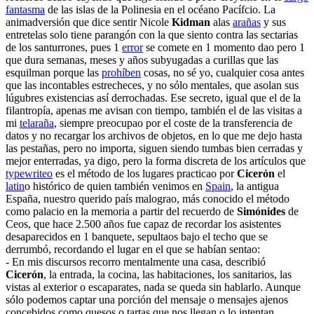
fantasma
de las islas de la Polinesia en el océano Pacífcio. La
animadversión que dice sentir Nicole
Kidman
alas
arañas
y sus
entretelas solo tiene parangón con la que siento contra las sectarias
de los santurrones, pues 1
error
se comete en 1 momento dao pero 1
que dura semanas, meses y años subyugadas a curillas que las
esquilman porque las
prohíben
cosas, no sé yo, cualquier cosa antes
que las incontables estrecheces, y no sólo mentales, que asolan sus
lúgubres existencias así derrochadas. Ese secreto, igual que el de la
filantropía, apenas me avisan con tiempo, también el de las visitas a
mi
telaraña
, siempre preocupao por el coste de la transferencia de
datos y no recargar los archivos de objetos, en lo que me dejo hasta
las pestañas, pero no importa, siguen siendo tumbas bien cerradas y
mejor enterradas, ya digo, pero la forma discreta de los artículos que
typewriteo
es el método de los lugares practicao por
Cicerón
el
latin
o histórico de quien también venimos en
Spain
, la antigua
España, nuestro querido país malograo, más conocido el método
como palacio en la memoria a partir del recuerdo de
Simónides
de
Ceos, que hace 2.500 años fue capaz de recordar los asistentes
desaparecidos en 1 banquete, sepultaos bajo el techo que se
derrumbó, recordando el lugar en el que se habían sentao:
- En mis discursos recorro mentalmente una casa, describió
Cicerón
, la entrada, la cocina, las habitaciones, los sanitarios, las
vistas al exterior o escaparates, nada se queda sin hablarlo. Aunque
sólo podemos captar una porción del mensaje o mensajes ajenos
concebidos como quesos o tartas que nos llegan o lo intentan,