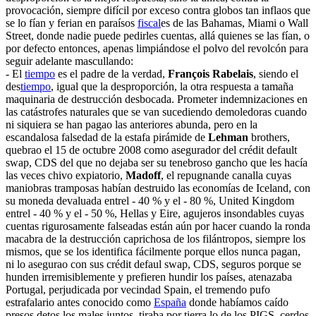
provocación, siempre difícil por exceso contra globos tan inflaos que
se lo fían y ferian en paraísos
fiscal
es de las Bahamas, Miami o Wall
Street, donde nadie puede pedirles cuentas, allá quienes se las fían, o
por defecto entonces, apenas limpiándose el polvo del revolcón para
seguir adelante mascullando:
- El
tiempo
es el padre de la verdad,
François Rabelais
, siendo el
des
tiempo
, igual que la desproporción, la otra respuesta a tamaña
maquinaria de destrucción desbocada. Prometer indemnizaciones en
las catástrofes naturales que se van sucediendo demoledoras cuando
ni siquiera se han pagao las anteriores abunda, pero en la
escandalosa falsedad de la estafa pirámide de
Lehman
brothers,
quebrao el 15 de octubre 2008 como asegurador del crédit default
swap, CDS del que no dejaba ser su tenebroso gancho que les hacía
las veces chivo expiatorio,
Madoff
, el repugnande canalla cuyas
maniobras tramposas habían destruido las economías de Iceland, con
su moneda devaluada entrel - 40 % y el - 80 %, United Kingdom
entrel - 40 % y el - 50 %, Hellas y Eire, agujeros insondables cuyas
cuentas rigurosamente falseadas están aún por hacer cuando la ronda
macabra de la destrucción caprichosa de los filántropos, siempre los
mismos, que se los identifica fácilmente porque ellos nunca pagan,
ni lo asegurao con sus crédit defaul swap, CDS, seguros porque se
hunden irremisiblemente y prefieren hundir los países, atenazaba
Portugal, perjudicada por vecindad Spain, el tremendo pufo
estrafalario antes conocido como
España
donde habíamos caído
presos detos los males juntos, tiraba por tierra lo de los PIGS, cerdos