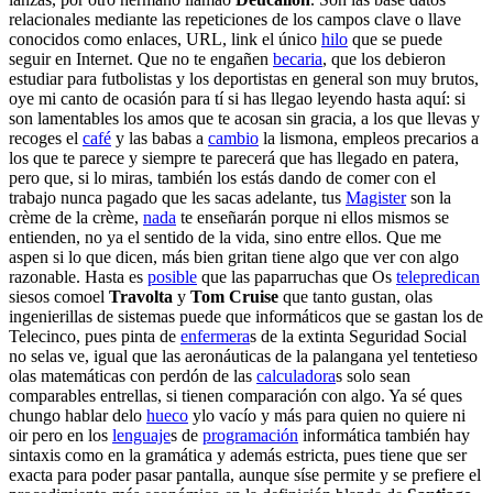
relacionales mediante las repeticiones de los campos clave o llave
conocidos como enlaces, URL, link el único
hilo
que se puede
seguir en Internet. Que no te engañen
becaria
, que los debieron
estudiar para futbolistas y los deportistas en general son muy brutos,
oye mi canto de ocasión para tí si has llegao leyendo hasta aquí: si
son lamentables los amos que te acosan sin gracia, a los que llevas y
recoges el
café
y las babas a
cambio
la lismona, empleos precarios a
los que te parece y siempre te parecerá que has llegado en patera,
pero que, si lo miras, también los estás dando de comer con el
trabajo nunca pagado que les sacas adelante, tus
Magister
son la
crème de la crème,
nada
te enseñarán porque ni ellos mismos se
entienden, no ya el sentido de la vida, sino entre ellos. Que me
aspen si lo que dicen, más bien gritan tiene algo que ver con algo
razonable. Hasta es
posible
que las paparruchas que Os
telepredican
siesos comoel
Travolta
y
Tom Cruise
que tanto gustan, olas
ingenierillas de sistemas puede que informáticos que se gastan los de
Telecinco, pues pinta de
enfermera
s de la extinta Seguridad Social
no selas ve, igual que las aeronáuticas de la palangana yel tentetieso
olas matemáticas con perdón de las
calculadora
s solo sean
comparables entrellas, si tienen comparación con algo. Ya sé ques
chungo hablar delo
hueco
ylo vacío y más para quien no quiere ni
oir pero en los
lenguaje
s de
programación
informática también hay
sintaxis como en la gramática y además estricta, pues tiene que ser
exacta para poder pasar pantalla, aunque síse permite y se prefiere el