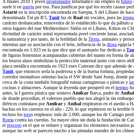
A finales 2010 1 joven
programador
informático sin empleo ni
futuro
suele ir en
pareja
por eso. Para justificar por qué los recién casaos pref
Astarté
en la inscripción encontrada en Sarepta, S del Líbano de hac
denominada Tnt pn B’l,
Tanit
faz de
Baal
sin vocales, pues las
lengu
carácter desbancador, removedor de lo establecido lo que da pábulo a
otros lugares del mar Mediterráneo: Sidón en el Líbano, Kition en Ch
divinidad de carácter astral representada porel creciente lunar, asociada
la naturaleza y por tanto, de la fertilidad de la
Tierra
, animales y perso
mientras que su asociación con el león, influencia de la
diosa
egipcia S
encontrada en 1.923 en la que dice que el santuario fue dedicao a
Tan
de figuras femeninas acampanadas cubiertas del manto en forma de al
los brazos alaos simbolizan la protección maternal junto con otros atri
placa metálica encontrada en 1923 enes Cuieram dice que además de
Tanit
, que entonces sería la poderosa y de la buena fortuna, propieda
corredor montañoso orientao hacia el SW desde Sant Josep, donde pas
cerca de la costa también fotografié ruinas cartaginesas o púnicas y
la
cocinas y almacenes. Aunque la leyenda que prosperó en el
tiempo
fue
antes, la I guerra púnica que sostuvo
Amílcar
Barca, padre de
Aníba
de donde procedían, el valeroso pueblo que nos alegró la sin embargo
ibéricos contrataos por
Amílcar
y
Aníbal
emplearon en el asedio a H
hachas en los cuernos en el año - 229, lo que repitieron en la terrible 
incluso los
toro
s empleaos: más de 2.000, aunque los de Cartago perdie
Roma
contra las cuerdas. Su mayor obra sin duda la fundación de Car
el
proceso
en el que se reúnen y organizan los elementos necesarios pa
aunque las web se parecen mucho a las pintadas murales de los chino