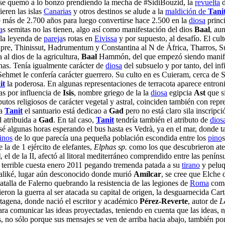
se quemó a lo bonzo prendiendo la mecha de #SidiBouzid, la
revuelta
ieren las islas
Canarias
y otros destinos se alude a la
maldición de
Tani
e más de 2.700 años para luego convertirse hace 2.500 en la
diosa
princ
a
s semitas no las tienen, algo así como manifestación del dios
Baal
, au
 la leyenda de
pareja
s rotas en
Eivissa
y por supuesto, al desafío. El cul
ipre, Thinissut, Hadrumentum y Constantina al N de África, Tharros, Su
 al dios de la agricultura,
Baal
Hammón, del que empezó siendo manifest
nas. Tenía igualmente carácter de
diosa
del subsuelo y por tanto, del inf
ehmet le confería carácter guerrero. Su culto en es Cuieram, cerca de 
it
la poderosa. En algunas representaciones de terracota aparece entro
as por influencia de
Isis
, nombre griego de la la
diosa
egipcia
Ast
que si
butos religiosos de carácter vegetal y astral, coinciden también con rep
 a
Tanit
el santuario está dedicao a
Gad
pero no está claro sila inscripci
d atribuida a
Gad
. En tal caso,
Tanit
tendría también el atributo de
dios
é algunas horas esperando el bus hasta es Vedrà, ya en el mar, donde t
tinos
de lo que parecía una pequeña población escondida entre los
pino
 la de 1 ejército de elefantes,
Elphas sp.
como los que descubrieron ater
l
, el de la II, afectó al litoral mediterráneo comprendido entre las peníns
 terrible cuesta enero 2011 pegando tremenda patada a su
tirano
y peluqu
aliké, lugar aún desconocido donde murió
Amílcar
, se cree que Elche 
batalla de Falerno quebrando la resistencia de las legiones de
Roma
coma
ron la guerra al ser atacada su capital de origen, la desguarnecida Ca
tagena, donde nació el escritor y académico
Pérez-Reverte
, autor de
L
ra comunicar las ideas proyectadas, teniendo en cuenta que las ideas, 
s, no sólo porque sus mensajes se ven de arriba hacia abajo, también