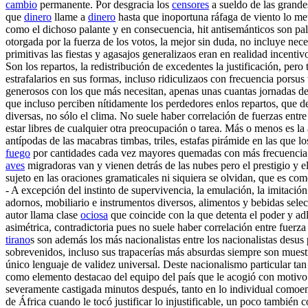
cambio
permanente. Por desgracia los
censores
a sueldo de las grandes
que
dinero
llame a
dinero
hasta que inoportuna ráfaga de viento lo met
como el dichoso palante y en consecuencia, hit antisemánticos son pa
otorgada por la fuerza de los votos, la mejor sin duda, no incluye ne
primitivas las fiestas y agasajos generalizaos eran en realidad incent
Son los repartos, la redistribución de excedentes la justificación, p
estrafalarios en sus formas, incluso ridiculizaos con frecuencia porsu
generosos con los que más necesitan, apenas unas cuantas jornadas de 
que incluso perciben nítidamente los perdedores enlos repartos, que 
diversas, no sólo el clima. No suele haber correlación de fuerzas entr
estar libres de cualquier otra preocupación o tarea. Más o menos es l
antípodas de las macabras timbas, triles, estafas pirámide en las que l
fuego
por cantidades cada vez mayores quemadas con más frecuencia l
aves
migradoras van y vienen detrás de las nubes pero el prestigio y e
sujeto en las oraciones gramaticales ni siquiera se olvidan, que es co
- A excepción del instinto de supervivencia, la emulación, la imitació
adornos, mobiliario e instrumentos diversos, alimentos y bebidas sele
autor llama clase
ociosa
que coincide con la que detenta el poder y adlá
asimétrica, contradictoria pues no suele haber correlación entre fuerz
tirano
s son además los más nacionalistas entre los nacionalistas desu
sobrevenidos, incluso sus trapacerías más absurdas siempre son mues
único lenguaje de validez universal. Deste nacionalismo particular tan
como elemento destacao del equipo del país que le acogió con motivo d
severamente castigada minutos después, tanto en lo individual comoen 
de África cuando le tocó justificar lo injustificable, un poco también