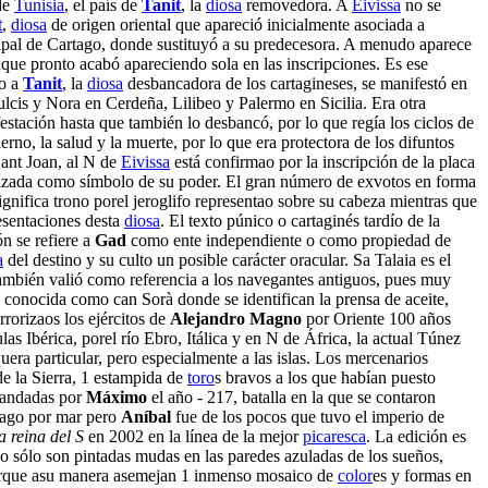
de
Tunisia
, el país de
Tanit
, la
diosa
removedora. A
Eivissa
no se
t
,
diosa
de origen oriental que apareció inicialmente asociada a
ipal de Cartago, donde sustituyó a su predecesora. A menudo aparece
nque pronto acabó apareciendo sola en las inscripciones. Es ese
to a
Tanit
, la
diosa
desbancadora de los cartagineses, se manifestó en
lcis y Nora en Cerdeña, Lilibeo y Palermo en Sicilia. Era otra
ación hasta que también lo desbancó, por lo que regía los ciclos de
ierno, la salud y la muerte, por lo que era protectora de los difuntos
Sant Joan, al N de
Eivissa
está confirmao por la inscripción de la placa
nizada como símbolo de su poder. El gran número de exvotos en forma
gnifica trono porel jeroglifo representao sobre su cabeza mientras que
resentaciones desta
diosa
. El texto púnico o cartaginés tardío de la
ón se refiere a
Gad
como ente independiente o como propiedad de
a
del destino y su culto un posible carácter oracular. Sa Talaia es el
ambién valió como referencia a los navegantes antiguos, pues muy
s conocida como can Sorà donde se identifican la prensa de aceite,
rorizaos los ejércitos de
Alejandro Magno
por Oriente 100 años
ulas Ibérica, porel río Ebro, Itálica y en N de África, la actual Túnez
era particular, pero especialmente a las islas. Los mercenarios
de la Sierra, 1 estampida de
toro
s bravos a los que habían puesto
ndadas por
Máximo
el año - 217, batalla en la que se contaron
rtago por mar pero
Aníbal
fue de los pocos que tuvo el imperio de
a reina del S
en 2002 en la línea de la mejor
picaresca
. La edición es
no sólo son pintadas mudas en las paredes azuladas de los sueños,
 porque asu manera asemejan 1 inmenso mosaico de
color
es y formas en