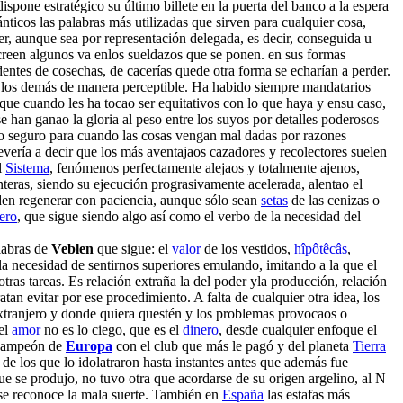
spone estratégico su último billete en la puerta del banco a la espera
nticos las palabras más utilizadas que sirven para cualquier cosa,
er, aunque sea por representación delegada, es decir, conseguida u
 creen algunos va enlos sueldazos que se ponen. en sus formas
dentes de cosechas, de cacerías quede otra forma se echarían a perder.
 a los demás de manera perceptible. Ha habido siempre mandatarios
o que cuando les ha tocao ser equitativos con lo que haya y ensu caso,
 han ganao la gloria al peso entre los suyos por detalles poderosos
io seguro para cuando las cosas vengan mal dadas por razones
revería a decir que los más aventajaos cazadores y recolectores suelen
l
Sistema
, fenómenos perfectamente alejaos y totalmente ajenos,
teras, siendo su ejecución prograsivamente acelerada, alentao el
den regenerar con paciencia, aunque sólo sean
setas
de las cenizas o
ero
, que sigue siendo algo así como el verbo de la necesidad del
alabras de
Veblen
que sigue: el
valor
de los vestidos,
hîpôtêcâs
,
la necesidad de sentirnos superiores emulando, imitando a la que el
tras tareas. Es relación extraña la del poder yla producción, relación
an evitar por ese procedimiento. A falta de cualquier otra idea, los
extranjero y donde quiera questén y los problemas provocaos o
 el
amor
no es lo ciego, que es el
dinero
, desde cualquier enfoque el
campeón de
Europa
con el club que más le pagó y del planeta
Tierra
de los que lo idolatraron hasta instantes antes que además fue
e se produjo, no tuvo otra que acordarse de su origen argelino, al N
o se reconoce la mala suerte. También en
España
las estafas más