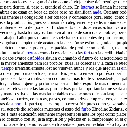
 corporaciones castigan el éxito como el viejo chiste del mendigo que di
e para dentro, sí, pero el grande al chico. En
Internet
se llaman hit semá
labras que están en boca de todos pero no significan
nada
. Ostentar pod
cesariamente la obligación a ser odiados y combatidos porel resto, como
ivos a la producción, pues se consumían alegremente y redistribuían exce
ero también el sello del poder, su fundamento cuando además actúan cara
s vecinos y hasta los suyos, también al frente de sociedades pobres, per
trabajo al año, pues raramente suele haber excedentes de producción, se
desa guisa o simplemente acatando la decisión se están pagando su prop
e la detentación del poder yla capacidad de producción particular, me at
a abundancia al
mercao
como la excelencia a las
ferias
o la credibilidad a
os ciegos avaros
estúpido
s siguen quemando el futuro de generaciones en
a mayor amenaza para los propios, pues las cosechas y la caza se pue
l
tiempo
irremisiblemente lost no vuelven nunca y los que afectan al
din
mo disculpar lo malo a los que mandan, pero no en éso o por éso o así.
n puede ser la otra motivación económica más fuerte y persistente, en p
ctos, incluso higiene y perfumería por añadido responde más o menos a 
teres relevaos de las tareas productivas por la importancia que se da a o
a y mando salvo en las más lamentables excepciones que son lasque se trat
s pueblos, barrios, comarcas, países, comunidades siempre suyos, en el 
tras de
amor
a la patria que les toque hacer sufrir, pues como ya se sabe
 sui generis dio sobradas muestras el astro del
furbo
Zinedine
Zidane
, 
e 1 falta educación realmente impresentable ante los ojos como platos 
lo colectivo con su justa expulsión y pérdida en el campeonato en el qu
 como la suerte que no reconocen los sabios, pues en realidad sólo hay 