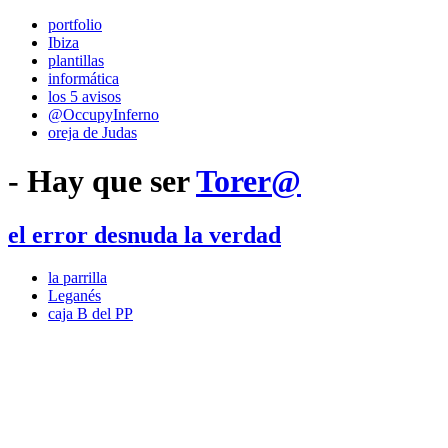
portfolio
Ibiza
plantillas
informática
los 5 avisos
@OccupyInferno
oreja de Judas
- Hay que ser
Torer@
el error desnuda la verdad
la parrilla
Leganés
caja B del PP